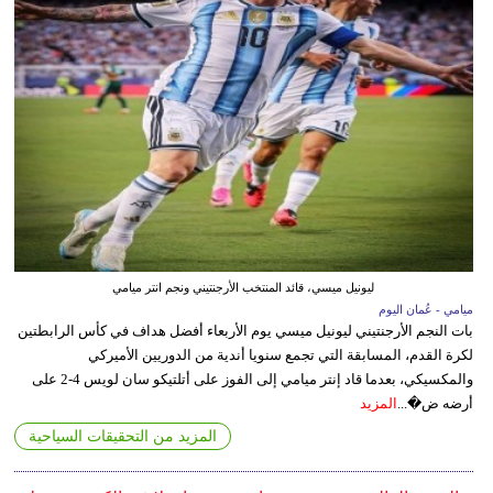
ليونيل ميسي، قائد المنتخب الأرجنتيني ونجم انتر ميامي
ميامي - عُمان اليوم
بات النجم الأرجنتيني ليونيل ميسي يوم الأربعاء أفضل هداف في كأس الرابطتين
لكرة القدم، المسابقة التي تجمع سنويا أندية من الدوريين الأميركي
والمكسيكي، بعدما قاد إنتر ميامي إلى الفوز على أتلتيكو سان لويس 4-2 على
أرضه ض�...
المزيد
المزيد من التحقيقات السياحية