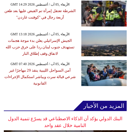
GMT 14:29 2026 الأربعاء ,05 آب / أغسطس
الشرطة تعتقل إمرأة تم القبض عليها بعد طعن
أربعة رجال في "كوفنت غاردن"
GMT 13:18 2026 الأربعاء ,05 آب / أغسطس
الجيش الإسرائيلي يعلن بدء موجة هجمات
تستهدف جنوب لبنان ردا على خرق حزب الله
لاتفاق وقف إطلاق النار
GMT 07:40 2026 الأربعاء ,05 آب / أغسطس
أمن السواحل الليبية ينقذ 29 مهاجرًا غير
شرعي قبالة سرت ويباشر استكمال الإجراءات
القانونية
المزيد من الأخبار
البنك الدولي يؤكد أن الذكاء الاصطناعي قد يسرّع تنمية الدول
النامية خلال عقد واحد