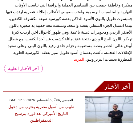
مبتكرة وخاطفة جمعت بين التصاميم العملية والراقية التي تناسب الأوقات
النهارية والمناسبات الرسمية. ولفتت بصيبص الأنظار بإطلالة عصرية ارتدت فيها
جمبسوت طويل باللون الأسود الداكن بقصة كورسيه ضيقة مكشوفة الكتفين،
بينما انسدل الجزء السفلي بقصة واسعة، ونسقت معه حقيبة يد صغيرة باللون
الأصفر الزبدي ومجوهرات ذهبية ناعمة. وفي ظهور كاجوال آخر، ارتدت كنزة
تريكو باللون البيج الوردي بفتحة عنق مائلة كشفت عن أحد الكتفين، مع بنطال
أبيض عالي الخصر بقصة مستقيمة وحزام جلدي رفيع باللون البني. وعلى صعيد
الإطلالات الفخمة، تألقت بفستان أسود طويل تميز بقصّة الكورسيه العلوية
المطرزة بحبيبات الترتر وتنو...
المزيد
آخر الأخبار الطبية
آخر الأخبار
GMT 12:56 2026 الخميس ,06 آب / أغسطس
طبيب من أصول مصرية يقترب من دخول
التاريخ الأميركي بعد فوزه بترشيح
الديمقراطيين