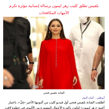
بلقيس تطلق كليب زهر ليمون برسالة إنسانية مؤثرة تكرم
الأمهات المكافحات
الفنانة بلقيس فتحي
أبوظبي - عُمان اليوم
أطلقت الفنانة بلقيس فتحي أول فيديو كليب من ألبومها الأخير «غِلّ»، باختيار
أغنية «زهر ليمون» لتكون باكورة الأعمال المصورة من الألبوم، في خطوة لاقت