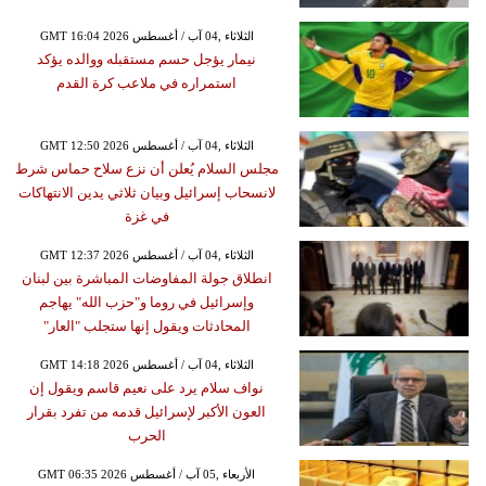
GMT 16:04 2026 الثلاثاء ,04 آب / أغسطس
نيمار يؤجل حسم مستقبله ووالده يؤكد
استمراره في ملاعب كرة القدم
GMT 12:50 2026 الثلاثاء ,04 آب / أغسطس
مجلس السلام يُعلن أن نزع سلاح حماس شرط
لانسحاب إسرائيل وبيان ثلاثي يدين الانتهاكات
في غزة
GMT 12:37 2026 الثلاثاء ,04 آب / أغسطس
انطلاق جولة المفاوضات المباشرة بين لبنان
وإسرائيل في روما و"حزب الله" يهاجم
المحادثات ويقول إنها ستجلب "العار"
GMT 14:18 2026 الثلاثاء ,04 آب / أغسطس
نواف سلام يرد على نعيم قاسم ويقول إن
العون الأكبر لإسرائيل قدمه من تفرد بقرار
الحرب
GMT 06:35 2026 الأربعاء ,05 آب / أغسطس