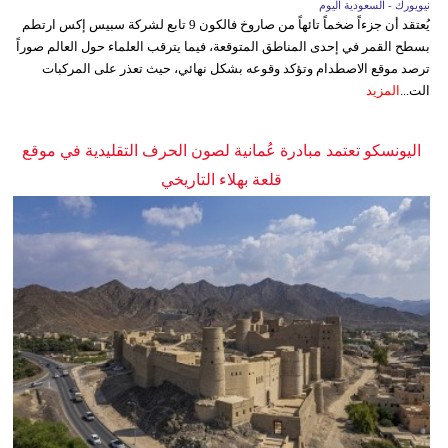
نيويورك - السعودية اليوم
يُعتقد أن جزءاً ضخماً تائهاً من صاروخ فالكون 9 تابع لشركة سبيس إكس ارتطم
بسطح القمر في إحدى المناطق المتوقعة، فيما يترقب العلماء حول العالم صوراً
ترصد موقع الاصطدام وتؤكد وقوعه بشكل نهائي، حيث تعذر على المركبات
الت...
المزيد
اليونسكو تعتمد مبادرة عُمانية لصون الحرف التقليدية في موقع
قلعة بهلاء التاريخي