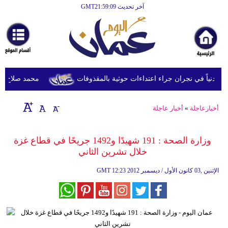
آخر تحديث GMT21:59:09
الرئيسية
أخبارعاجلة
رياضة
ثقافة
محمد صلاح يصل ترك
إقتصاد
أخبارعاجلة
»
أخبار عاجلة
فن
وموسيقى
وزارة الصحة : 191 شهيدًا و1492 جريحًا في قطاع غزة
خلال تشرين الثاني
أزياء
12:23 2012 الإثنين ,03 كانون الأول / ديسمبر
GMT
صحة
وتغذية
سياحة