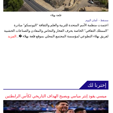
قلعة بهلاء
مسقط - عُمان اليوم
اعتمدت منظمة الأمم المتحدة للتربية والعلم والثقافة "اليونسكو" مبادرة
"الممتلك الثقافي" الخاصة بحرف الفخار والنحاس والمعادن والصناعات الخشبية
لفريق بهلاء التطوعي لمؤسسة المجتمع المحلي بموقع قلعة بهلاء �...
المزيد
إخترنا لك
ميسي يقود إنتر ميامي ويصبح الهداف التاريخي لكأس الرابطتين