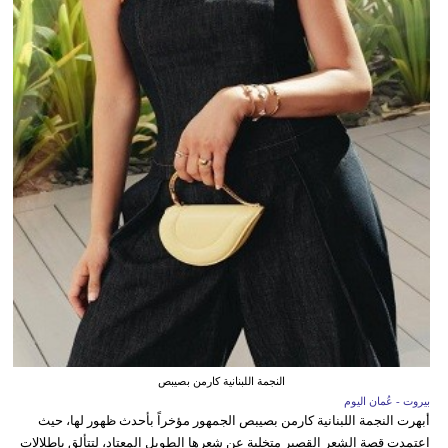
النجمة اللبنانية كارمن بصيبص
بيروت - عُمان اليوم
أبهرت النجمة اللبنانية كارمن بصيبص الجمهور مؤخراً بأحدث ظهور لها، حيث
اعتمدت قصة الشعر القصير متخلية عن شعرها الطويل المعتاد، لتتألق بإطلالات