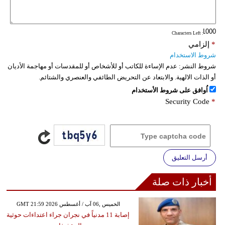
فيديو
: Characters Left
سيارات
*
إلزامي
شروط الاستخدام
شروط النشر:
عدم الإساءة للكاتب أو للأشخاص أو للمقدسات أو مهاجمة الأديان
أو الذات الالهية. والابتعاد عن التحريض الطائفي والعنصري والشتائم.
اُوافق على شروط الأستخدام
Security Code
*
أرسل التعليق
أخبار ذات صلة
GMT 21:59 2026 الخميس ,06 آب / أغسطس
إصابة 11 مدنياً في نجران جراء اعتداءات حوثية