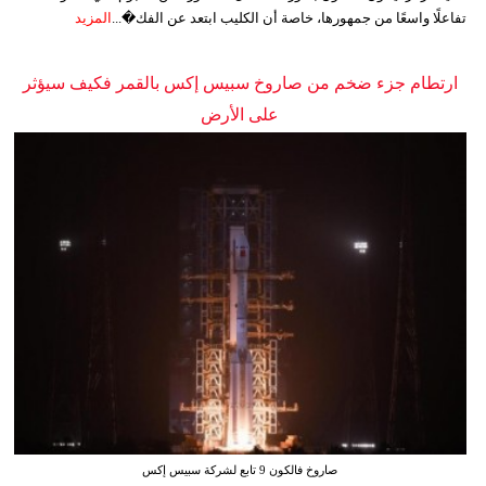
تفاعلًا واسعًا من جمهورها، خاصة أن الكليب ابتعد عن الفك�...
المزيد
ارتطام جزء ضخم من صاروخ سبيس إكس بالقمر فكيف سيؤثر
على الأرض
صاروخ فالكون 9 تابع لشركة سبيس إكس