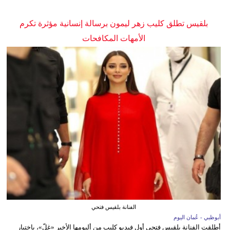
بلقيس تطلق كليب زهر ليمون برسالة إنسانية مؤثرة تكرم
الأمهات المكافحات
الفنانة بلقيس فتحي
أبوظبي - عُمان اليوم
أطلقت الفنانة بلقيس فتحي أول فيديو كليب من ألبومها الأخير «غِلّ»، باختيار