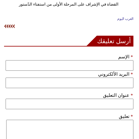
وسفر
ديكور
العرب اليوم
أخبار
أرسل تعليقك
إعلام
*
الإسم
تعليم
مرأة
*
البريد الألكتروني
علوم
وتكنولوجيا
*
عنوان التعليق
بيئة
*
تعليق
مدوَّنات
أبراج