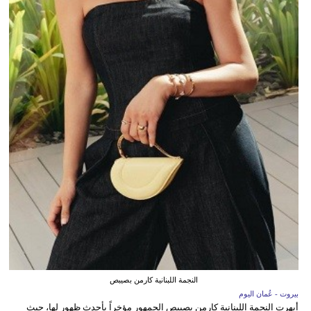
النجمة اللبنانية كارمن بصيبص
بيروت - عُمان اليوم
أبهرت النجمة اللبنانية كارمن بصيبص الجمهور مؤخراً بأحدث ظهور لها، حيث