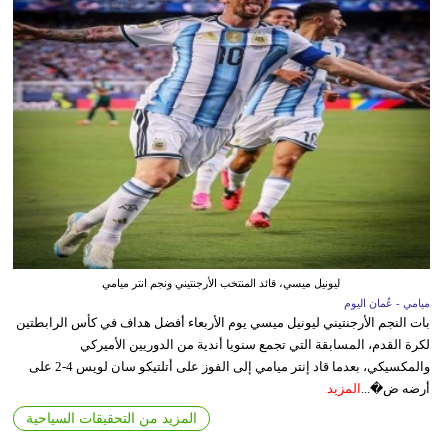
ليونيل ميسي، قائد المنتخب الأرجنتيني ونجم انتر ميامي
ميامي - عُمان اليوم
بات النجم الأرجنتيني ليونيل ميسي يوم الأربعاء أفضل هداف في كأس الرابطتين
لكرة القدم، المسابقة التي تجمع سنويا أندية من الدوريين الأميركي
والمكسيكي، بعدما قاد إنتر ميامي إلى الفوز على أتلتيكو سان لويس 4-2 على
أرضه ض�...
المزيد
المزيد من التحقيقات السياحية