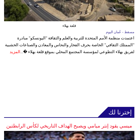
قلعة بهلاء
مسقط - عُمان اليوم
اعتمدت منظمة الأمم المتحدة للتربية والعلم والثقافة "اليونسكو" مبادرة
"الممتلك الثقافي" الخاصة بحرف الفخار والنحاس والمعادن والصناعات الخشبية
لفريق بهلاء التطوعي لمؤسسة المجتمع المحلي بموقع قلعة بهلاء �...
المزيد
إخترنا لك
ميسي يقود إنتر ميامي ويصبح الهداف التاريخي لكأس الرابطتين