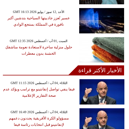
GMT 16:13 2026 الأحد ,12 تموز / يوليو
عسير تُعزز جاذبيتها السياحية بتدشين أكبر
نافورة في المملكة بمنتجع الوادي
GMT 12:35 2026 السبت ,01 آب / أغسطس
حلول منزلية ساحرة لاستعادة نعومة مناشفكِ
الخشنة بدون معطرات
الأخبار الأكثر قراءة
GMT 11:15 2026 الثلاثاء ,04 آب / أغسطس
فيفا ينفي تواصل إنفانتينو مع ترامب ويؤكد عدم
صحة التقارير الإعلامية
GMT 16:49 2026 الثلاثاء ,04 آب / أغسطس
مسؤولو الكرة الأفريقية يجددون دعمهم
لإنفانتينو قبل انتخابات رئاسة فيفا