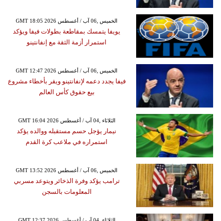
GMT 18:05 2026 الخميس ,06 آب / أغسطس
يويفا يتمسك بمقاطعة بطولات فيفا ويؤكد
استمرار أزمة الثقة مع إنفانتينو
GMT 12:47 2026 الخميس ,06 آب / أغسطس
فيفا يجدد دعمه لإنفانتينو ويقر بأخطاء مشروع
بيع حقوق كأس العالم
GMT 16:04 2026 الثلاثاء ,04 آب / أغسطس
نيمار يؤجل حسم مستقبله ووالده يؤكد
استمراره في ملاعب كرة القدم
GMT 13:52 2026 الخميس ,06 آب / أغسطس
ترامب يؤكد وفرة الذخائر ويتوعد مسربي
المعلومات بالسجن
GMT 12:37 2026 الثلاثاء ,04 آب / أغسطس