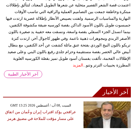
اعتمدت قصة الشعر القصير متخلية عن شعرها الطويل المعتاد، لتتألق بإطلالات
مبتكرة وخاطفة جمعت بين التصاميم العملية والراقية التي تناسب الأوقات
النهارية والمناسبات الرسمية. ولفتت بصيبص الأنظار بإطلالة عصرية ارتدت فيها
جمبسوت طويل باللون الأسود الداكن بقصة كورسيه ضيقة مكشوفة الكتفين،
بينما انسدل الجزء السفلي بقصة واسعة، ونسقت معه حقيبة يد صغيرة باللون
الأصفر الزبدي ومجوهرات ذهبية ناعمة. وفي ظهور كاجوال آخر، ارتدت كنزة
تريكو باللون البيج الوردي بفتحة عنق مائلة كشفت عن أحد الكتفين، مع بنطال
أبيض عالي الخصر بقصة مستقيمة وحزام جلدي رفيع باللون البني. وعلى صعيد
الإطلالات الفخمة، تألقت بفستان أسود طويل تميز بقصّة الكورسيه العلوية
المطرزة بحبيبات الترتر وتنو...
المزيد
آخر الأخبار الطبية
آخر الأخبار
GMT 13:25 2026 السبت ,08 آب / أغسطس
عراقجي يؤكد اقتراب إيران وعُمان من اتفاق
على مسار مؤقت للملاحة في مضيق هرمز