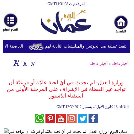
آخر تحديث GMT11:31:08
الرئيسية
أخبارعاجلة
رياضة
ثقافة
تنفيذ عملية ضد الحوثيين والميليشيات التابعة لهم
العاصفة الاستوائ
إقتصاد
أخبارعاجلة
»
أخبار عاجلة
فن
وموسيقى
وزارة العدل: لم يحدث في أيّ لجنة عامّة أو فرعيّة أن
تواجد غير القضاة في الإشراف على المرحلة الأولى من
أزياء
استفتاء الدّستور
صحة
12:39 2012 الثلاثاء ,18 كانون الأول / ديسمبر
GMT
وتغذية
سياحة