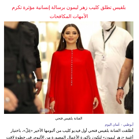
بلقيس تطلق كليب زهر ليمون برسالة إنسانية مؤثرة تكرم
الأمهات المكافحات
الفنانة بلقيس فتحي
أبوظبي - عُمان اليوم
أطلقت الفنانة بلقيس فتحي أول فيديو كليب من ألبومها الأخير «غِلّ»، باختيار
أغنية «زهر ليمون» لتكون باكورة الأعمال المصورة من الألبوم، في خطوة لاقت