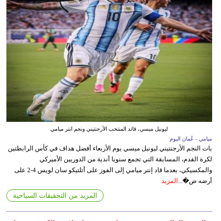
ليونيل ميسي، قائد المنتخب الأرجنتيني ونجم انتر ميامي
ميامي - عُمان اليوم
بات النجم الأرجنتيني ليونيل ميسي يوم الأربعاء أفضل هداف في كأس الرابطتين
لكرة القدم، المسابقة التي تجمع سنويا أندية من الدوريين الأميركي
والمكسيكي، بعدما قاد إنتر ميامي إلى الفوز على أتلتيكو سان لويس 4-2 على
أرضه ض�...
المزيد
المزيد من التحقيقات السياحية