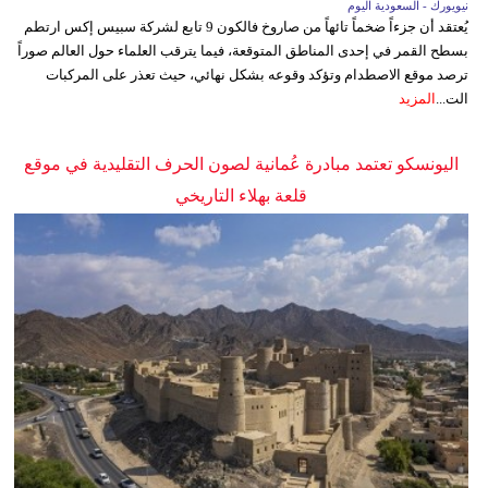
نيويورك - السعودية اليوم
يُعتقد أن جزءاً ضخماً تائهاً من صاروخ فالكون 9 تابع لشركة سبيس إكس ارتطم
بسطح القمر في إحدى المناطق المتوقعة، فيما يترقب العلماء حول العالم صوراً
ترصد موقع الاصطدام وتؤكد وقوعه بشكل نهائي، حيث تعذر على المركبات
الت...
المزيد
اليونسكو تعتمد مبادرة عُمانية لصون الحرف التقليدية في موقع
قلعة بهلاء التاريخي