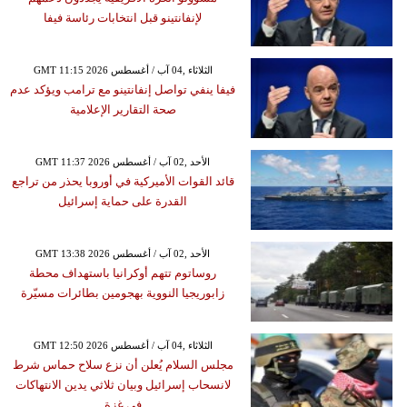
لإنفانتينو قبل انتخابات رئاسة فيفا
GMT 11:15 2026 الثلاثاء ,04 آب / أغسطس
فيفا ينفي تواصل إنفانتينو مع ترامب ويؤكد عدم
صحة التقارير الإعلامية
GMT 11:37 2026 الأحد ,02 آب / أغسطس
قائد القوات الأميركية في أوروبا يحذر من تراجع
القدرة على حماية إسرائيل
GMT 13:38 2026 الأحد ,02 آب / أغسطس
روساتوم تتهم أوكرانيا باستهداف محطة
زابوريجيا النووية بهجومين بطائرات مسيّرة
GMT 12:50 2026 الثلاثاء ,04 آب / أغسطس
مجلس السلام يُعلن أن نزع سلاح حماس شرط
لانسحاب إسرائيل وبيان ثلاثي يدين الانتهاكات
في غزة