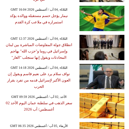
GMT 16:04 2026 الثلاثاء ,04 آب / أغسطس
نيمار يؤجل حسم مستقبله ووالده يؤكد
استمراره في ملاعب كرة القدم
GMT 12:37 2026 الثلاثاء ,04 آب / أغسطس
انطلاق جولة المفاوضات المباشرة بين لبنان
وإسرائيل في روما و"حزب الله" يهاجم
المحادثات ويقول إنها ستجلب "العار"
GMT 14:18 2026 الثلاثاء ,04 آب / أغسطس
نواف سلام يرد على نعيم قاسم ويقول إن
العون الأكبر لإسرائيل قدمه من تفرد بقرار
الحرب
GMT 09:59 2026 الأحد ,02 آب / أغسطس
سعر الذهب في سلطنة عمان اليوم الأحد 02
أغسطس/ آب 2026
GMT 06:35 2026 الأربعاء ,05 آب / أغسطس