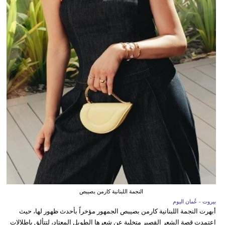
النجمة اللبنانية كارمن بصيبص
بيروت - عُمان اليوم
أبهرت النجمة اللبنانية كارمن بصيبص الجمهور مؤخراً بأحدث ظهور لها، حيث
اعتمدت قصة الشعر القصير متخلية عن شعرها الطويل المعتاد، لتتألق بإطلالات