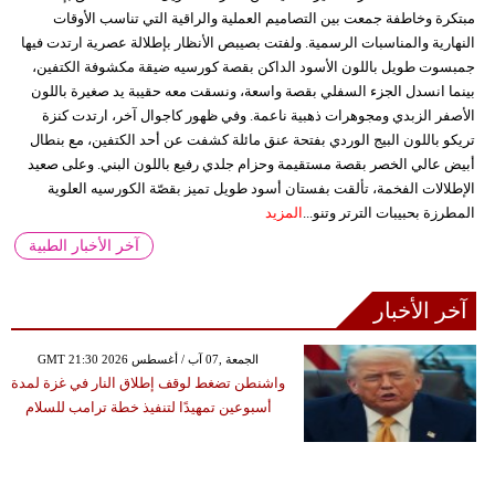
مبتكرة وخاطفة جمعت بين التصاميم العملية والراقية التي تناسب الأوقات
النهارية والمناسبات الرسمية. ولفتت بصيبص الأنظار بإطلالة عصرية ارتدت فيها
جمبسوت طويل باللون الأسود الداكن بقصة كورسيه ضيقة مكشوفة الكتفين،
بينما انسدل الجزء السفلي بقصة واسعة، ونسقت معه حقيبة يد صغيرة باللون
الأصفر الزبدي ومجوهرات ذهبية ناعمة. وفي ظهور كاجوال آخر، ارتدت كنزة
تريكو باللون البيج الوردي بفتحة عنق مائلة كشفت عن أحد الكتفين، مع بنطال
أبيض عالي الخصر بقصة مستقيمة وحزام جلدي رفيع باللون البني. وعلى صعيد
الإطلالات الفخمة، تألقت بفستان أسود طويل تميز بقصّة الكورسيه العلوية
المطرزة بحبيبات الترتر وتنو...
المزيد
آخر الأخبار الطبية
آخر الأخبار
GMT 21:30 2026 الجمعة ,07 آب / أغسطس
واشنطن تضغط لوقف إطلاق النار في غزة لمدة
أسبوعين تمهيدًا لتنفيذ خطة ترامب للسلام