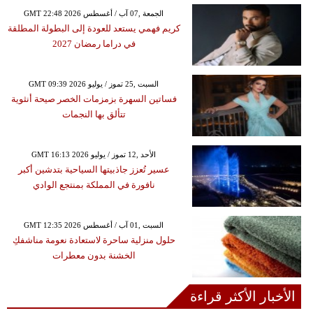
GMT 22:48 2026 الجمعة ,07 آب / أغسطس
كريم فهمي يستعد للعودة إلى البطولة المطلقة
في دراما رمضان 2027
GMT 09:39 2026 السبت ,25 تموز / يوليو
فساتين السهرة بزمزمات الخصر صيحة أنثوية
تتألق بها النجمات
GMT 16:13 2026 الأحد ,12 تموز / يوليو
عسير تُعزز جاذبيتها السياحية بتدشين أكبر
نافورة في المملكة بمنتجع الوادي
GMT 12:35 2026 السبت ,01 آب / أغسطس
حلول منزلية ساحرة لاستعادة نعومة مناشفكِ
الخشنة بدون معطرات
الأخبار الأكثر قراءة