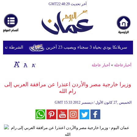
آخر تحديث GMT22:48:29
الرئيسية
أخبارعاجلة
رياضة
ثقافة
دي بحياة 3 سجناء ويصيب 23 آخرين
الشرطة تعتقل إمر
إقتصاد
أخبارعاجلة
»
أخبار عاجلة
فن
وموسيقى
وزيرا خارجية مصر والأردن اعتذرا عن مرافقة العربي إلى
رام الله
أزياء
15:33 2012 الخميس ,27 كانون الأول / ديسمبر
GMT
صحة
وتغذية
سياحة