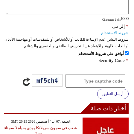
فيديو
: Characters Left
سيارات
*
إلزامي
شروط الاستخدام
شروط النشر:
عدم الإساءة للكاتب أو للأشخاص أو للمقدسات أو مهاجمة الأديان
أو الذات الالهية. والابتعاد عن التحريض الطائفي والعنصري والشتائم.
اُوافق على شروط الأستخدام
Security Code
*
أرسل التعليق
أخبار ذات صلة
GMT 20:15 2026 الجمعة ,07 آب / أغسطس
شغب في سجون سريلانكا يودي بحياة 3 سجناء