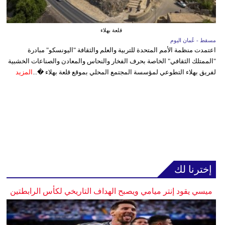
قلعة بهلاء
مسقط - عُمان اليوم
اعتمدت منظمة الأمم المتحدة للتربية والعلم والثقافة "اليونسكو" مبادرة
"الممتلك الثقافي" الخاصة بحرف الفخار والنحاس والمعادن والصناعات الخشبية
لفريق بهلاء التطوعي لمؤسسة المجتمع المحلي بموقع قلعة بهلاء �...
المزيد
إخترنا لك
ميسي يقود إنتر ميامي ويصبح الهداف التاريخي لكأس الرابطتين