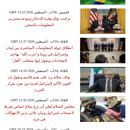
GMT 13:52 2026 الخميس ,06 آب / أغسطس
ترامب يؤكد وفرة الذخائر ويتوعد مسربي
المعلومات بالسجن
GMT 12:37 2026 الثلاثاء ,04 آب / أغسطس
انطلاق جولة المفاوضات المباشرة بين لبنان
وإسرائيل في روما و"حزب الله" يهاجم
المحادثات ويقول إنها ستجلب "العار"
GMT 14:18 2026 الثلاثاء ,04 آب / أغسطس
نواف سلام يرد على نعيم قاسم ويقول إن
العون الأكبر لإسرائيل قدمه من تفرد بقرار
الحرب
GMT 12:50 2026 الثلاثاء ,04 آب / أغسطس
مجلس السلام يُعلن أن نزع سلاح حماس شرط
لانسحاب إسرائيل وبيان ثلاثي يدين الانتهاكات
في غزة
GMT 16:23 2019 الخميس ,01 آب / أغسطس