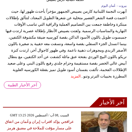
بيروت - عُمان اليوم
أبهرت النجمة اللبنانية كارمن بصيبص الجمهور مؤخراً بأحدث ظهور لها، حيث
اعتمدت قصة الشعر القصير متخلية عن شعرها الطويل المعتاد، لتتألق بإطلالات
مبتكرة وخاطفة جمعت بين التصاميم العملية والراقية التي تناسب الأوقات
النهارية والمناسبات الرسمية. ولفتت بصيبص الأنظار بإطلالة عصرية ارتدت فيها
جمبسوت طويل باللون الأسود الداكن بقصة كورسيه ضيقة مكشوفة الكتفين،
بينما انسدل الجزء السفلي بقصة واسعة، ونسقت معه حقيبة يد صغيرة باللون
الأصفر الزبدي ومجوهرات ذهبية ناعمة. وفي ظهور كاجوال آخر، ارتدت كنزة
تريكو باللون البيج الوردي بفتحة عنق مائلة كشفت عن أحد الكتفين، مع بنطال
أبيض عالي الخصر بقصة مستقيمة وحزام جلدي رفيع باللون البني. وعلى صعيد
الإطلالات الفخمة، تألقت بفستان أسود طويل تميز بقصّة الكورسيه العلوية
المطرزة بحبيبات الترتر وتنو...
المزيد
آخر الأخبار الطبية
آخر الأخبار
GMT 13:25 2026 السبت ,08 آب / أغسطس
عراقجي يؤكد اقتراب إيران وعُمان من اتفاق
على مسار مؤقت للملاحة في مضيق هرمز