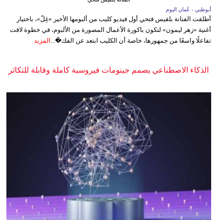
أبوظبي - عُمان اليوم
أطلقت الفنانة بلقيس فتحي أول فيديو كليب من ألبومها الأخير «غِلّ»، باختيار
أغنية «زهر ليمون» لتكون باكورة الأعمال المصورة من الألبوم، في خطوة لاقت
تفاعلًا واسعًا من جمهورها، خاصة أن الكليب ابتعد عن الفك�...
المزيد
الذكاء الاصطناعي يصمم جينومات فيروسية كاملة وقابلة للتكاثر