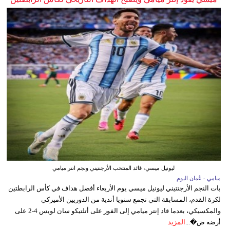
ليونيل ميسي، قائد المنتخب الأرجنتيني ونجم انتر ميامي
ميامي - عُمان اليوم
بات النجم الأرجنتيني ليونيل ميسي يوم الأربعاء أفضل هداف في كأس الرابطتين
لكرة القدم، المسابقة التي تجمع سنويا أندية من الدوريين الأميركي
والمكسيكي، بعدما قاد إنتر ميامي إلى الفوز على أتلتيكو سان لويس 4-2 على
أرضه ض�...
المزيد