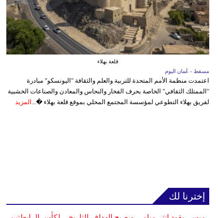
قلعة بهلاء
مسقط - عُمان اليوم
اعتمدت منظمة الأمم المتحدة للتربية والعلم والثقافة "اليونسكو" مبادرة
"الممتلك الثقافي" الخاصة بحرف الفخار والنحاس والمعادن والصناعات الخشبية
لفريق بهلاء التطوعي لمؤسسة المجتمع المحلي بموقع قلعة بهلاء �...
المزيد
إخترنا لك
ميسي يقود إنتر ميامي ويصبح الهداف التاريخي لكأس الرابطتين