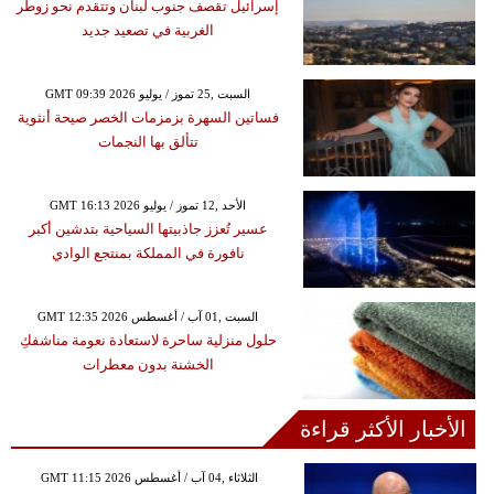
إسرائيل تقصف جنوب لبنان وتتقدم نحو زوطر
الغربية في تصعيد جديد
GMT 09:39 2026 السبت ,25 تموز / يوليو
فساتين السهرة بزمزمات الخصر صيحة أنثوية
تتألق بها النجمات
GMT 16:13 2026 الأحد ,12 تموز / يوليو
عسير تُعزز جاذبيتها السياحية بتدشين أكبر
نافورة في المملكة بمنتجع الوادي
GMT 12:35 2026 السبت ,01 آب / أغسطس
حلول منزلية ساحرة لاستعادة نعومة مناشفكِ
الخشنة بدون معطرات
الأخبار الأكثر قراءة
GMT 11:15 2026 الثلاثاء ,04 آب / أغسطس