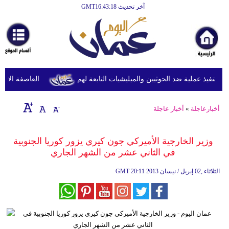
آخر تحديث GMT16:43:18
الرئيسية
أخبارعاجلة
رياضة
ثقافة
تنفيذ عملية ضد الحوثيين والميليشيات التابعة لهم
العاصفة الاستوائ
إقتصاد
أخبارعاجلة
»
أخبار عاجلة
فن
وموسيقى
وزير الخارجية الأميركي جون كيري يزور كوريا الجنوبية
في الثاني عشر من الشهر الجاري
أزياء
20:11 2013 الثلاثاء ,02 إبريل / نيسان
GMT
صحة
وتغذية
سياحة