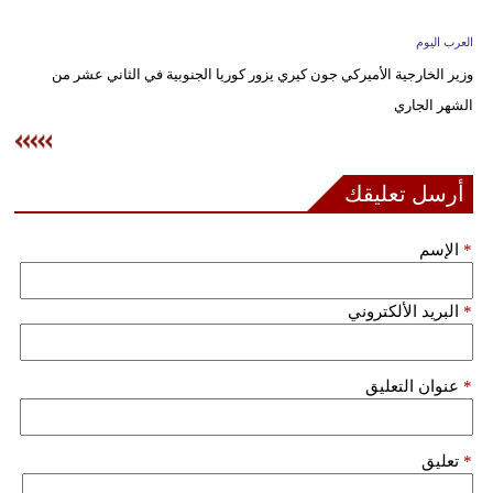
وسفر
العرب اليوم
ديكور
وزير الخارجية الأميركي جون كيري يزور كوريا الجنوبية في الثاني عشر من
الشهر الجاري
أخبار
إعلام
أرسل تعليقك
تعليم
*
الإسم
مرأة
علوم
*
البريد الألكتروني
وتكنولوجيا
بيئة
*
عنوان التعليق
مدوَّنات
*
تعليق
أبراج