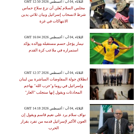
GMT 12:50 2026 الثلاثاء ,04 آب / أغسطس
مجلس السلام يُعلن أن نزع سلاح حماس
شرط لانسحاب إسرائيل وبيان ثلاثي يدين
الانتهاكات في غزة
GMT 16:04 2026 الثلاثاء ,04 آب / أغسطس
نيمار يؤجل حسم مستقبله ووالده يؤكد
استمراره في ملاعب كرة القدم
GMT 12:37 2026 الثلاثاء ,04 آب / أغسطس
انطلاق جولة المفاوضات المباشرة بين لبنان
وإسرائيل في روما و"حزب الله" يهاجم
المحادثات ويقول إنها ستجلب "العار"
GMT 14:18 2026 الثلاثاء ,04 آب / أغسطس
نواف سلام يرد على نعيم قاسم ويقول إن
العون الأكبر لإسرائيل قدمه من تفرد بقرار
الحرب