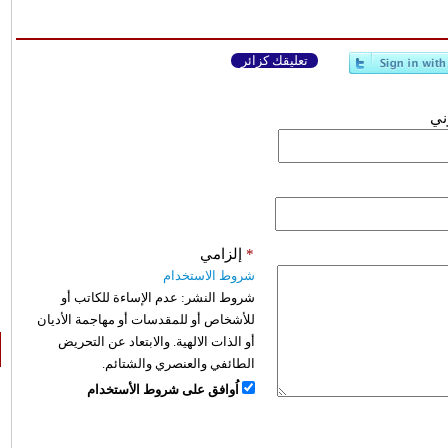
تعليقك كزائر
وني
*
إلزامي
شروط الاستخدام
شروط النشر:
عدم الإساءة للكاتب أو
للأشخاص أو للمقدسات أو مهاجمة الأديان
أو الذات الالهية. والابتعاد عن التحريض
الطائفي والعنصري والشتائم.
اُوافق على شروط الأستخدام