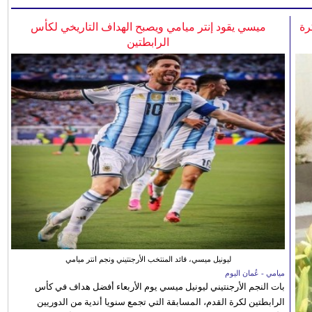
رة
ميسي يقود إنتر ميامي ويصبح الهداف التاريخي لكأس
الرابطتين
ليونيل ميسي، قائد المنتخب الأرجنتيني ونجم انتر ميامي
ميامي - عُمان اليوم
بات النجم الأرجنتيني ليونيل ميسي يوم الأربعاء أفضل هداف في كأس
الرابطتين لكرة القدم، المسابقة التي تجمع سنويا أندية من الدوريين