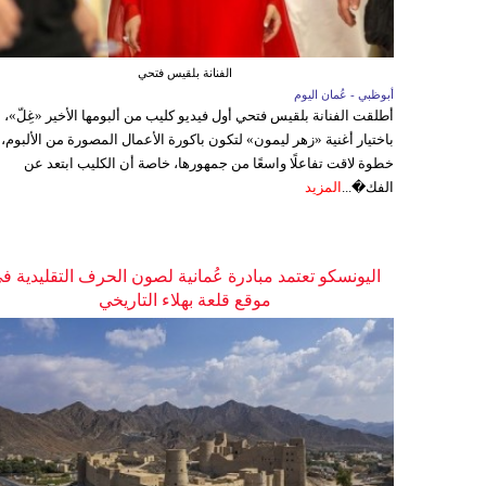
الفنانة بلقيس فتحي
أبوظبي - عُمان اليوم
أطلقت الفنانة بلقيس فتحي أول فيديو كليب من ألبومها الأخير «غِلّ»،
باختيار أغنية «زهر ليمون» لتكون باكورة الأعمال المصورة من الألبوم،
خطوة لاقت تفاعلًا واسعًا من جمهورها، خاصة أن الكليب ابتعد عن
الفك�...
المزيد
اليونسكو تعتمد مبادرة عُمانية لصون الحرف التقليدية ف
موقع قلعة بهلاء التاريخي