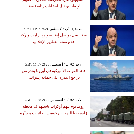
لإنفانتينو قبل انتخابات رئاسة فيفا
GMT 11:15 2026 الثلاثاء ,04 آب / أغسطس
فيفا ينفي تواصل إنفانتينو مع ترامب ويؤكد
عدم صحة التقارير الإعلامية
GMT 11:37 2026 الأحد ,02 آب / أغسطس
قائد القوات الأميركية في أوروبا يحذر من
تراجع القدرة على حماية إسرائيل
GMT 13:38 2026 الأحد ,02 آب / أغسطس
روساتوم تتهم أوكرانيا باستهداف محطة
زابوريجيا النووية بهجومين بطائرات مسيّرة