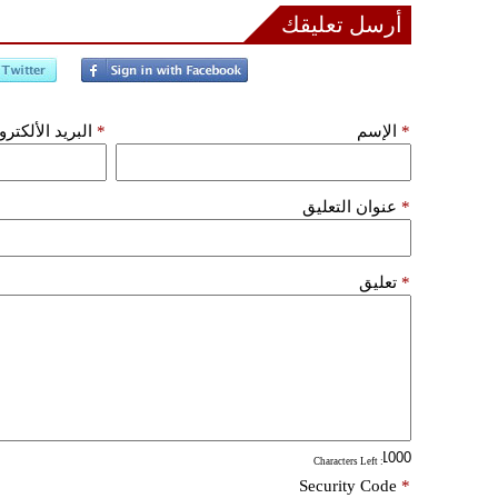
أرسل تعليقك
*
الإسم
*
البريد الألكتر
*
عنوان التعليق
*
تعليق
: Characters Left
Security Code
*