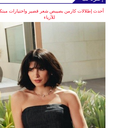
أحدث إطلالات كارمن بصيبص شعر قصير واختيارات مبتك
للأزياء