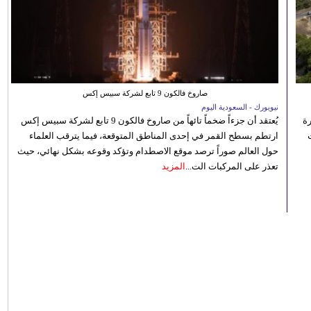
صاروخ فالكون 9 تابع لشركة سبيس إكس
نيويورك - السعودية اليوم
رة
يُعتقد أن جزءاً ضخماً تائهاً من صاروخ فالكون 9 تابع لشركة سبيس إكس
ارتطم بسطح القمر في إحدى المناطق المتوقعة، فيما يترقب العلماء
حول العالم صوراً ترصد موقع الاصطدام وتؤكد وقوعه بشكل نهائي، حيث
تعذر على المركبات الت...
المزيد