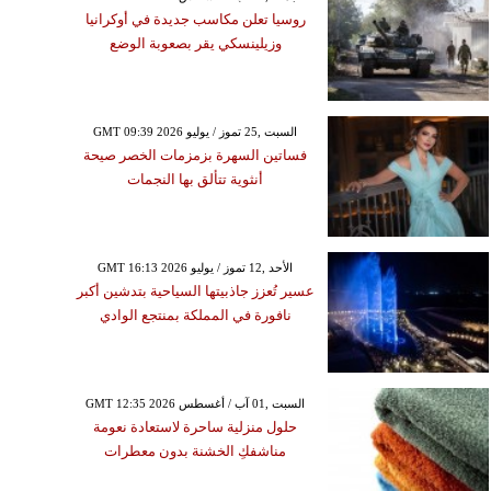
روسيا تعلن مكاسب جديدة في أوكرانيا
وزيلينسكي يقر بصعوبة الوضع
GMT 09:39 2026 السبت ,25 تموز / يوليو
فساتين السهرة بزمزمات الخصر صيحة
أنثوية تتألق بها النجمات
GMT 16:13 2026 الأحد ,12 تموز / يوليو
عسير تُعزز جاذبيتها السياحية بتدشين أكبر
نافورة في المملكة بمنتجع الوادي
GMT 12:35 2026 السبت ,01 آب / أغسطس
حلول منزلية ساحرة لاستعادة نعومة
مناشفكِ الخشنة بدون معطرات