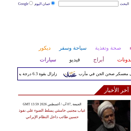
البحث
عمان اليوم
Google
صحة وتغذية
سياحة وسفر
ديكور
دونات
أبراج
فيديو
سيارات
ر صحن الجن في مأرب
زلزال بقوة 6.3 درجة يضرب جنوب الفلبين دون تحذيرات من تسونامي أو أضرار فورية
آخر الأخبار
GMT 13:59 2026 الجمعة ,07 آب / أغسطس
غياب مجتبى خامنئي يسلط الضوء على نفوذ
حسين طائب داخل النظام الإيراني