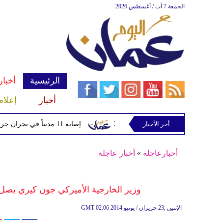
الجمعة 7 آب / أغسطس 2026
الرئيسية
أخبار
أخبار
إعلام
دماً من لايبزيغ حتى 2033
أخر الأخبار
إصابة 11 مدنياً في نجران جراء اعتداءات حوثية بالمقذوفات
أخبارعاجلة
»
أخبار عاجلة
وزير الخارجية الأميركي جون كيري يصل إ
02:06 2014 الإثنين ,23 حزيران / يونيو
GMT