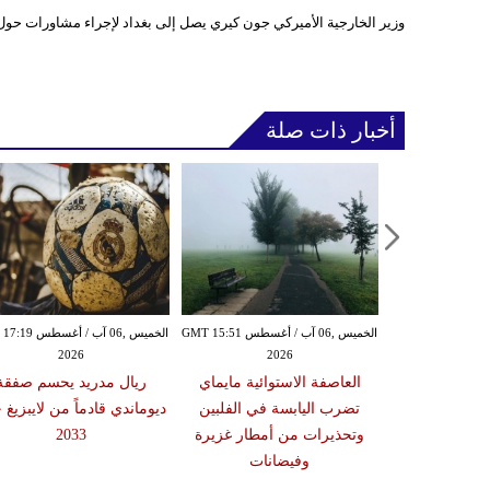
وزير الخارجية الأميركي جون كيري يصل إلى بغداد لإجراء مشاورات حول ا
أخبار ذات صلة
الخميس ,06 آب / أغسطس GMT 15:43
الخميس ,06 آب / أغسطس GMT 15:51
الخميس ,06 آب / أغ
2026
2026
20
زلزال بقوة 5.9 درجة يضرب
العاصفة الاستوائية مايماي
ريال مدريد يحسم صفقة
ن دون تسجيل
تضرب اليابسة في الفلبين
ديوماندي قادماً من لايبزيغ 
يا
وتحذيرات من أمطار غزيرة
2033
وفيضانات