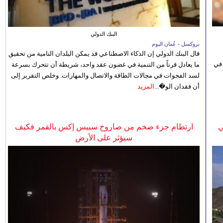
البنك الدولي
بروكسل - عُمان اليوم
قال البنك الدولي إن الذكاء الاصطناعي قد يمكن البلدان النامية من تحقيق
 في
ما يعادل قرناً من التنمية في غضون عقد واحد، شريطة أن تتحرك بسرعة
لسد الفجوات في مجالات الطاقة والاتصال والمهارات. وخلص التقرير إلى
أن فقدان الو�...
المزيد
ي
ارتطام جزء ضخم من صاروخ سبيس إكس بالقمر فكيف
سيؤثر على الأرض