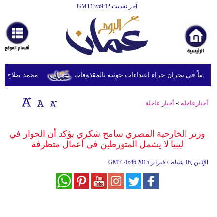
آخر تحديث GMT13:59:12
الرئيسية
أخبارعاجلة
رياضة
ثقافة
محمد صلاح يصل ترك
إقتصاد
أخبارعاجلة
»
أخبار عاجلة
فن
وموسيقى
وزير الخارجية المصري سامح شكري يؤكد أن الحوار في
ليبيا لا يشمل المتورطين في أعمال متطرفة
أزياء
20:46 2015 الإثنين ,16 شباط / فبراير
GMT
صحة
وتغذية
سياحة