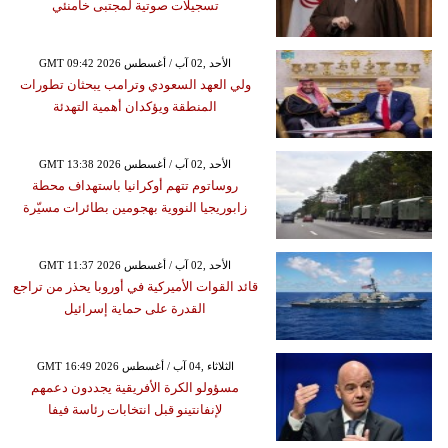
تسجيلات صوتية لمجتبى خامنئي
GMT 09:42 2026 الأحد ,02 آب / أغسطس
ولي العهد السعودي وترامب يبحثان تطورات
المنطقة ويؤكدان أهمية التهدئة
GMT 13:38 2026 الأحد ,02 آب / أغسطس
روساتوم تتهم أوكرانيا باستهداف محطة
زابوريجيا النووية بهجومين بطائرات مسيّرة
GMT 11:37 2026 الأحد ,02 آب / أغسطس
قائد القوات الأميركية في أوروبا يحذر من تراجع
القدرة على حماية إسرائيل
GMT 16:49 2026 الثلاثاء ,04 آب / أغسطس
مسؤولو الكرة الأفريقية يجددون دعمهم
لإنفانتينو قبل انتخابات رئاسة فيفا