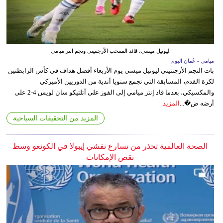
ليونيل ميسي، قائد المنتخب الأرجنتيني ونجم انتر ميامي
ميامي - عُمان اليوم
بات النجم الأرجنتيني ليونيل ميسي يوم الأربعاء أفضل هداف في كأس الرابطتين
لكرة القدم، المسابقة التي تجمع سنويا أندية من الدوريين الأميركي
والمكسيكي، بعدما قاد إنتر ميامي إلى الفوز على أتلتيكو سان لويس 4-2 على
أرضه ض�...
المزيد
المزيد من التحقيقات السياحية
الصحة العالمية تحذر من تسارع تفشي إيبولا في الكونغو وسط
نقص الإمكانات