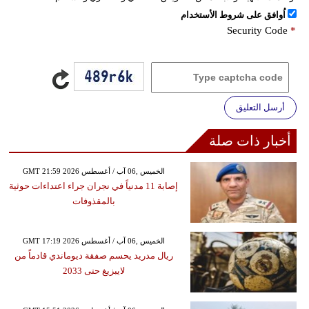
اُوافق على شروط الأستخدام
Security Code
*
أرسل التعليق
أخبار ذات صلة
GMT 21:59 2026 الخميس ,06 آب / أغسطس
إصابة 11 مدنياً في نجران جراء اعتداءات حوثية
بالمقذوفات
GMT 17:19 2026 الخميس ,06 آب / أغسطس
ريال مدريد يحسم صفقة ديوماندي قادماً من
لايبزيغ حتى 2033