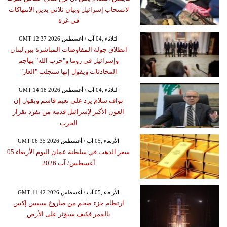
لانسحاب إسرائيل وبيان ثلاثي يدين الانتهاكات
في غزة
GMT 12:37 2026 الثلاثاء ,04 آب / أغسطس
انطلاق جولة المفاوضات المباشرة بين لبنان
وإسرائيل في روما و"حزب الله" يهاجم
المحادثات ويقول إنها ستجلب "العار"
GMT 14:18 2026 الثلاثاء ,04 آب / أغسطس
نواف سلام يرد على نعيم قاسم ويقول إن
العون الأكبر لإسرائيل قدمه من تفرد بقرار
الحرب
GMT 06:35 2026 الأربعاء ,05 آب / أغسطس
سعر الذهب في سلطنة عمان اليوم الأربعاء 05
أغسطس/ آب 2026
GMT 11:42 2026 الأربعاء ,05 آب / أغسطس
ارتطام جزء ضخم من صاروخ سبيس إكس
بالقمر فكيف سيؤثر على الأرض