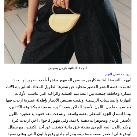
النجمة اللبنانية كارمن بصيبص
بيروت - عُمان اليوم
أبهرت النجمة اللبنانية كارمن بصيبص الجمهور مؤخراً بأحدث ظهور لها، حيث
اعتمدت قصة الشعر القصير متخلية عن شعرها الطويل المعتاد، لتتألق بإطلالات
مبتكرة وخاطفة جمعت بين التصاميم العملية والراقية التي تناسب الأوقات
النهارية والمناسبات الرسمية. ولفتت بصيبص الأنظار بإطلالة عصرية ارتدت فيها
جمبسوت طويل باللون الأسود الداكن بقصة كورسيه ضيقة مكشوفة الكتفين،
بينما انسدل الجزء السفلي بقصة واسعة، ونسقت معه حقيبة يد صغيرة باللون
الأصفر الزبدي ومجوهرات ذهبية ناعمة. وفي ظهور كاجوال آخر، ارتدت كنزة
تريكو باللون البيج الوردي بفتحة عنق مائلة كشفت عن أحد الكتفين، مع بنطال
أبيض عالي الخصر بقصة مستقيمة وحزام جلدي رفيع باللون البني. وعلى صعيد