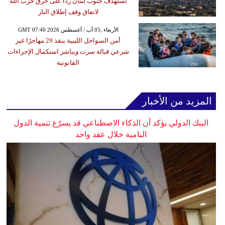
تستهدف جنوب لبنان ردا على خرق حزب الله
لاتفاق وقف إطلاق النار
GMT 07:40 2026 الأربعاء ,05 آب / أغسطس
أمن السواحل الليبية ينقذ 29 مهاجرًا غير
شرعي قبالة سرت ويباشر استكمال الإجراءات
القانونية
المزيد من الأخبار
البنك الدولي يؤكد أن الذكاء الاصطناعي قد يسرّع تنمية الدول
النامية خلال عقد واحد