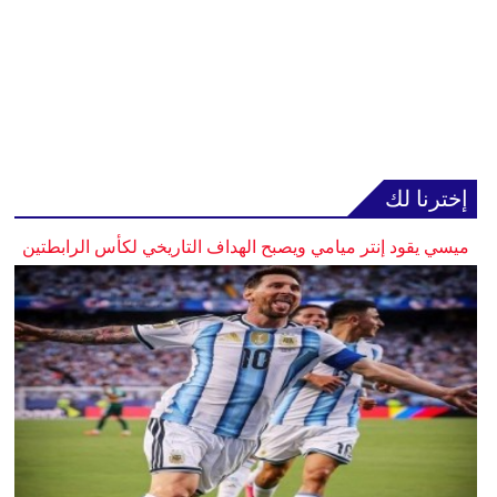
إخترنا لك
ميسي يقود إنتر ميامي ويصبح الهداف التاريخي لكأس الرابطتين