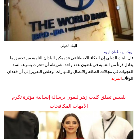
البنك الدولي
بروكسل - عُمان اليوم
قال البنك الدولي إن الذكاء الاصطناعي قد يمكن البلدان النامية من تحقيق ما
يعادل قرناً من التنمية في غضون عقد واحد، شريطة أن تتحرك بسرعة لسد
الفجوات في مجالات الطاقة والاتصال والمهارات. وخلص التقرير إلى أن فقدان
الو�...
المزيد
بلقيس تطلق كليب زهر ليمون برسالة إنسانية مؤثرة تكرم
الأمهات المكافحات