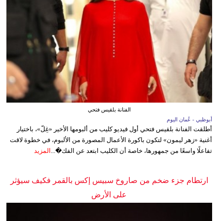
الفنانة بلقيس فتحي
أبوظبي - عُمان اليوم
أطلقت الفنانة بلقيس فتحي أول فيديو كليب من ألبومها الأخير «غِلّ»، باختيار
أغنية «زهر ليمون» لتكون باكورة الأعمال المصورة من الألبوم، في خطوة لاقت
تفاعلًا واسعًا من جمهورها، خاصة أن الكليب ابتعد عن الفك�...
المزيد
ارتطام جزء ضخم من صاروخ سبيس إكس بالقمر فكيف سيؤثر
على الأرض