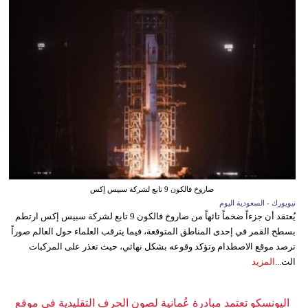
صاروخ فالكون 9 تابع لشركة سبيس إكس
نيويورك - السعودية اليوم
يُعتقد أن جزءاً ضخماً تائهاً من صاروخ فالكون 9 تابع لشركة سبيس إكس ارتطم
بسطح القمر في إحدى المناطق المتوقعة، فيما يترقب العلماء حول العالم صوراً
ترصد موقع الاصطدام وتؤكد وقوعه بشكل نهائي، حيث تعذر على المركبات
الت...
المزيد
اليونسكو تعتمد مبادرة عُمانية لصون الحرف التقليدية في موقع