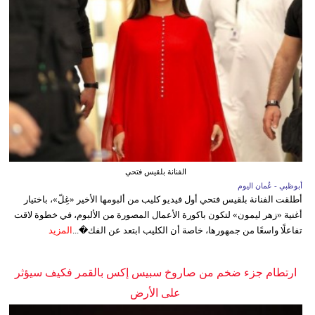
الفنانة بلقيس فتحي
أبوظبي - عُمان اليوم
أطلقت الفنانة بلقيس فتحي أول فيديو كليب من ألبومها الأخير «غِلّ»، باختيار
أغنية «زهر ليمون» لتكون باكورة الأعمال المصورة من الألبوم، في خطوة لاقت
تفاعلًا واسعًا من جمهورها، خاصة أن الكليب ابتعد عن الفك�...
المزيد
ارتطام جزء ضخم من صاروخ سبيس إكس بالقمر فكيف سيؤثر
على الأرض