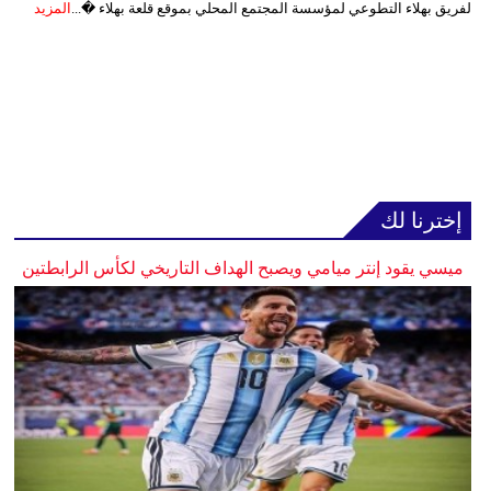
لفريق بهلاء التطوعي لمؤسسة المجتمع المحلي بموقع قلعة بهلاء �...
المزيد
إخترنا لك
ميسي يقود إنتر ميامي ويصبح الهداف التاريخي لكأس الرابطتين