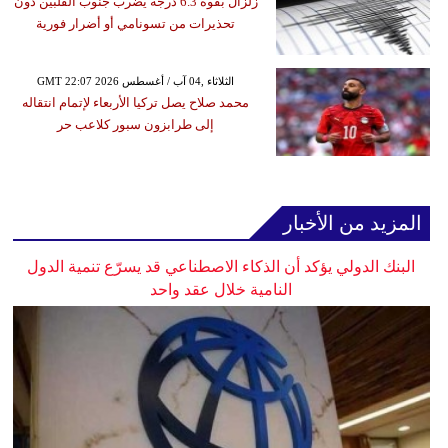
زلزال بقوة 6.3 درجة يضرب جنوب الفلبين دون
تحذيرات من تسونامي أو أضرار فورية
GMT 22:07 2026 الثلاثاء ,04 آب / أغسطس
محمد صلاح يصل تركيا الأربعاء لإتمام انتقاله
إلى طرابزون سبور كلاعب حر
المزيد من الأخبار
البنك الدولي يؤكد أن الذكاء الاصطناعي قد يسرّع تنمية الدول
النامية خلال عقد واحد