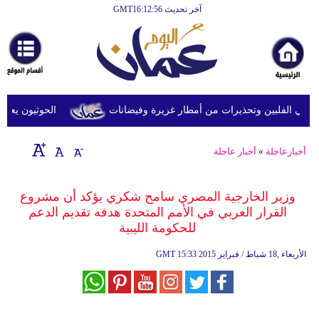
آخر تحديث GMT16:12:56
الرئيسية
أخبارعاجلة
رياضة
ثقافة
في الفلبين وتحذيرات من أمطار غزيرة وفيضانات
الحوثيون يعلنون 
إقتصاد
أخبارعاجلة
»
أخبار عاجلة
فن
وموسيقى
وزير الخارجية المصري سامح شكري يؤكد أن مشروع
القرار العربي في الأمم المتحدة هدفه تقديم الدعم
أزياء
للحكومة الليبية
صحة
15:33 2015 الأربعاء ,18 شباط / فبراير
GMT
وتغذية
سياحة