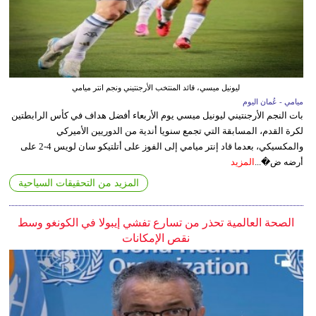
ليونيل ميسي، قائد المنتخب الأرجنتيني ونجم انتر ميامي
ميامي - عُمان اليوم
بات النجم الأرجنتيني ليونيل ميسي يوم الأربعاء أفضل هداف في كأس الرابطتين
لكرة القدم، المسابقة التي تجمع سنويا أندية من الدوريين الأميركي
والمكسيكي، بعدما قاد إنتر ميامي إلى الفوز على أتلتيكو سان لويس 4-2 على
أرضه ض�...
المزيد
المزيد من التحقيقات السياحية
الصحة العالمية تحذر من تسارع تفشي إيبولا في الكونغو وسط
نقص الإمكانات