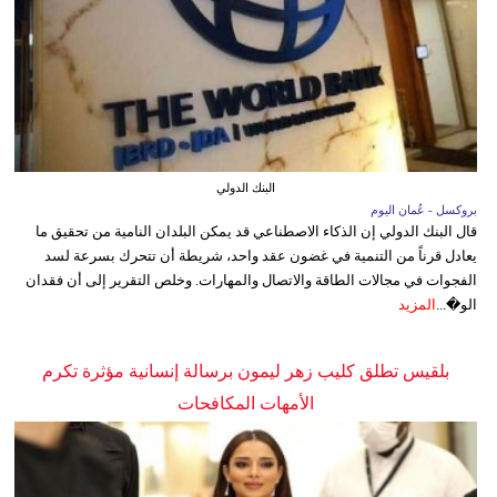
البنك الدولي
بروكسل - عُمان اليوم
قال البنك الدولي إن الذكاء الاصطناعي قد يمكن البلدان النامية من تحقيق ما
يعادل قرناً من التنمية في غضون عقد واحد، شريطة أن تتحرك بسرعة لسد
الفجوات في مجالات الطاقة والاتصال والمهارات. وخلص التقرير إلى أن فقدان
الو�...
المزيد
بلقيس تطلق كليب زهر ليمون برسالة إنسانية مؤثرة تكرم
الأمهات المكافحات