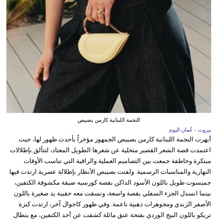
النجمة اللبنانية كارمن بصيبص
بيروت - عُمان اليوم
أبهرت النجمة اللبنانية كارمن بصيبص الجمهور مؤخراً بأحدث ظهور لها، حيث
اعتمدت قصة الشعر القصير متخلية عن شعرها الطويل المعتاد، لتتألق بإطلالات
مبتكرة وخاطفة جمعت بين التصاميم العملية والراقية التي تناسب الأوقات
النهارية والمناسبات الرسمية. ولفتت بصيبص الأنظار بإطلالة عصرية ارتدت فيها
جمبسوت طويل باللون الأسود الداكن بقصة كورسيه ضيقة مكشوفة الكتفين،
بينما انسدل الجزء السفلي بقصة واسعة، ونسقت معه حقيبة يد صغيرة باللون
الأصفر الزبدي ومجوهرات ذهبية ناعمة. وفي ظهور كاجوال آخر، ارتدت كنزة
تريكو باللون البيج الوردي بفتحة عنق مائلة كشفت عن أحد الكتفين، مع بنطال