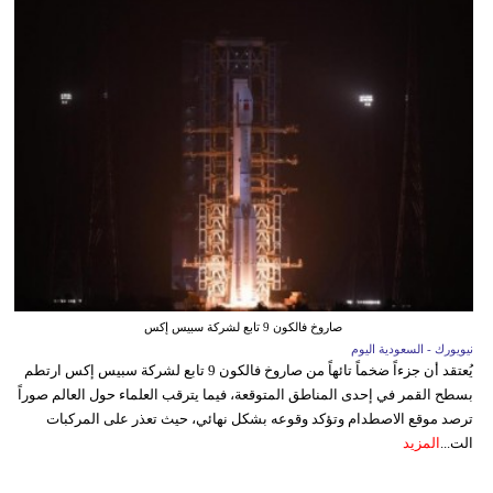
صاروخ فالكون 9 تابع لشركة سبيس إكس
نيويورك - السعودية اليوم
يُعتقد أن جزءاً ضخماً تائهاً من صاروخ فالكون 9 تابع لشركة سبيس إكس ارتطم
بسطح القمر في إحدى المناطق المتوقعة، فيما يترقب العلماء حول العالم صوراً
ترصد موقع الاصطدام وتؤكد وقوعه بشكل نهائي، حيث تعذر على المركبات
الت...
المزيد