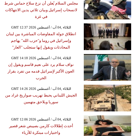
مجلس السلام يُعلن أن نزع سلاح حماس شرط
لانسحاب إسرائيل وبيان ثلاثي يدين الانتهاكات
في غزة
GMT 12:37 2026 الثلاثاء ,04 آب / أغسطس
انطلاق جولة المفاوضات المباشرة بين لبنان
وإسرائيل في روما و"حزب الله" يهاجم
المحادثات ويقول إنها ستجلب "العار"
GMT 14:18 2026 الثلاثاء ,04 آب / أغسطس
نواف سلام يرد على نعيم قاسم ويقول إن
العون الأكبر لإسرائيل قدمه من تفرد بقرار
الحرب
GMT 14:26 2026 الثلاثاء ,04 آب / أغسطس
الجيش اللبناني يحبط تهريب صواريخ غراد من
سوريا ويلاحق متهمين
GMT 12:06 2026 الثلاثاء ,04 آب / أغسطس
أحدث إطلالات كارمن بصيبص شعر قصير
واختيارات مبتكرة للأزياء