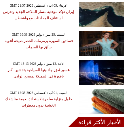
GMT 21:37 2026 الأربعاء ,05 آب / أغسطس
إيران تؤكد مؤقتية مسار الملاحة الجديد وتدرس
استئناف المحادثات مع واشنطن
GMT 09:39 2026 السبت ,25 تموز / يوليو
فساتين السهرة بزمزمات الخصر صيحة أنثوية
تتألق بها النجمات
GMT 16:13 2026 الأحد ,12 تموز / يوليو
عسير تُعزز جاذبيتها السياحية بتدشين أكبر
نافورة في المملكة بمنتجع الوادي
GMT 12:35 2026 السبت ,01 آب / أغسطس
حلول منزلية ساحرة لاستعادة نعومة مناشفكِ
الخشنة بدون معطرات
الأخبار الأكثر قراءة