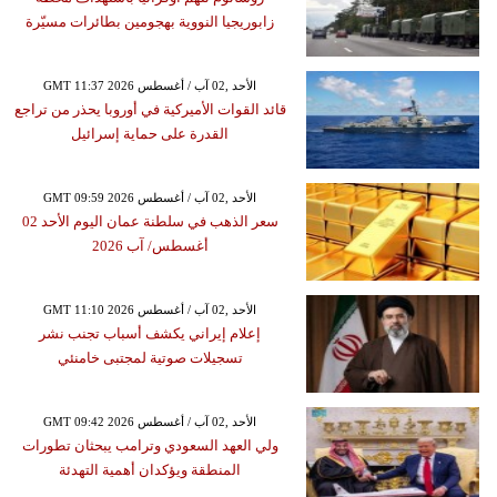
زابوريجيا النووية بهجومين بطائرات مسيّرة
GMT 11:37 2026 الأحد ,02 آب / أغسطس
قائد القوات الأميركية في أوروبا يحذر من تراجع
القدرة على حماية إسرائيل
GMT 09:59 2026 الأحد ,02 آب / أغسطس
سعر الذهب في سلطنة عمان اليوم الأحد 02
أغسطس/ آب 2026
GMT 11:10 2026 الأحد ,02 آب / أغسطس
إعلام إيراني يكشف أسباب تجنب نشر
تسجيلات صوتية لمجتبى خامنئي
GMT 09:42 2026 الأحد ,02 آب / أغسطس
ولي العهد السعودي وترامب يبحثان تطورات
المنطقة ويؤكدان أهمية التهدئة