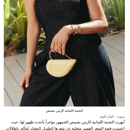
النجمة اللبنانية كارمن بصيبص
بيروت - عُمان اليوم
أبهرت النجمة اللبنانية كارمن بصيبص الجمهور مؤخراً بأحدث ظهور لها، حيث
اعتمدت قصة الشعر القصير متخلية عن شعرها الطويل المعتاد، لتتألق بإطلالات