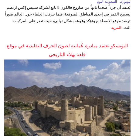
نيويورك - السعودية اليوم
يُعتقد أن جزءاً ضخماً تائهاً من صاروخ فالكون 9 تابع لشركة سبيس إكس ارتطم
بسطح القمر في إحدى المناطق المتوقعة، فيما يترقب العلماء حول العالم صوراً
ترصد موقع الاصطدام وتؤكد وقوعه بشكل نهائي، حيث تعذر على المركبات
الت...
المزيد
اليونسكو تعتمد مبادرة عُمانية لصون الحرف التقليدية في موقع
قلعة بهلاء التاريخي