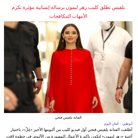
بلقيس تطلق كليب زهر ليمون برسالة إنسانية مؤثرة تكرم
الأمهات المكافحات
الفنانة بلقيس فتحي
أبوظبي - عُمان اليوم
أطلقت الفنانة بلقيس فتحي أول فيديو كليب من ألبومها الأخير «غِلّ»، باختيار
أغنية «زهر ليمون» لتكون باكورة الأعمال المصورة من الألبوم، في خطوة لاقت