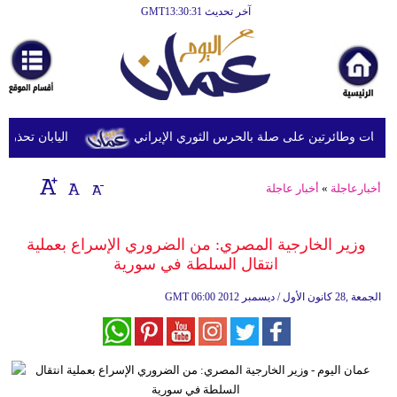
آخر تحديث GMT13:30:31
الرئيسية
أخبارعاجلة
رياضة
ثقافة
ت وطائرتين على صلة بالحرس الثوري الإيراني
اليابان تحذر من 
إقتصاد
أخبارعاجلة
»
أخبار عاجلة
فن
وموسيقى
وزير الخارجية المصري: من الضروري الإسراع بعملية
انتقال السلطة في سورية
أزياء
06:00 2012 الجمعة ,28 كانون الأول / ديسمبر
GMT
صحة
وتغذية
سياحة