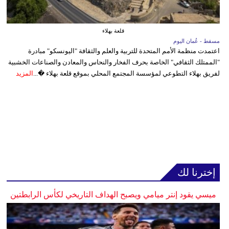
قلعة بهلاء
مسقط - عُمان اليوم
اعتمدت منظمة الأمم المتحدة للتربية والعلم والثقافة "اليونسكو" مبادرة
"الممتلك الثقافي" الخاصة بحرف الفخار والنحاس والمعادن والصناعات الخشبية
لفريق بهلاء التطوعي لمؤسسة المجتمع المحلي بموقع قلعة بهلاء �...
المزيد
إخترنا لك
ميسي يقود إنتر ميامي ويصبح الهداف التاريخي لكأس الرابطتين