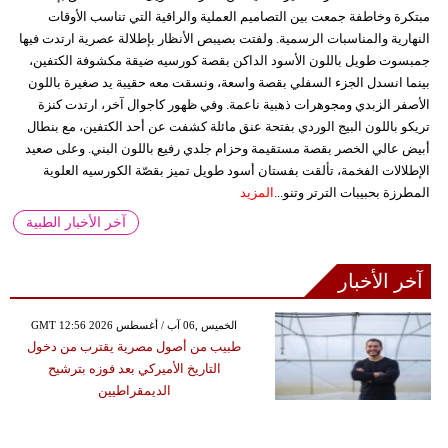
مبتكرة وخاطفة جمعت بين التصاميم العملية والراقية التي تناسب الأوقات
النهارية والمناسبات الرسمية. ولفتت بصيبص الأنظار بإطلالة عصرية ارتدت فيها
جمبسوت طويل باللون الأسود الداكن بقصة كورسيه ضيقة مكشوفة الكتفين،
بينما انسدل الجزء السفلي بقصة واسعة، ونسقت معه حقيبة يد صغيرة باللون
الأصفر الزبدي ومجوهرات ذهبية ناعمة. وفي ظهور كاجوال آخر، ارتدت كنزة
تريكو باللون البيج الوردي بفتحة عنق مائلة كشفت عن أحد الكتفين، مع بنطال
أبيض عالي الخصر بقصة مستقيمة وحزام جلدي رفيع باللون البني. وعلى صعيد
الإطلالات الفخمة، تألقت بفستان أسود طويل تميز بقصّة الكورسيه العلوية
المطرزة بحبيبات الترتر وتنو...
المزيد
آخر الأخبار الطبية
آخر الأخبار
GMT 12:56 2026 الخميس ,06 آب / أغسطس
طبيب من أصول مصرية يقترب من دخول
التاريخ الأميركي بعد فوزه بترشيح
الديمقراطيين