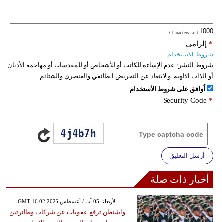
فيديو
: Characters Left
سيارات
*
إلزامي
شروط الاستخدام
شروط النشر:
عدم الإساءة للكاتب أو للأشخاص أو للمقدسات أو مهاجمة الأديان
أو الذات الالهية. والابتعاد عن التحريض الطائفي والعنصري والشتائم.
اُوافق على شروط الأستخدام
Security Code
*
أرسل التعليق
أخبار ذات صلة
GMT 16:02 2026 الأربعاء ,05 آب / أغسطس
واشنطن ترفع عقوبات عن شركات وطائرتين