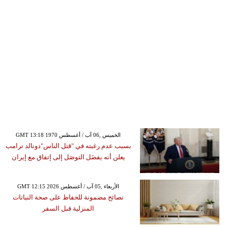
GMT 13:18 1970 الخميس ,06 آب / أغسطس
بسبب عدم رغبته في "قتل الناس"دونالد ترامب
يعلن أنه يفضَل التوصَل إلى إتفاق مع إيران
GMT 12:15 2026 الأربعاء ,05 آب / أغسطس
نصائح مضمونة للحفاظ على صحة النباتات
المنزلية قبل السفر