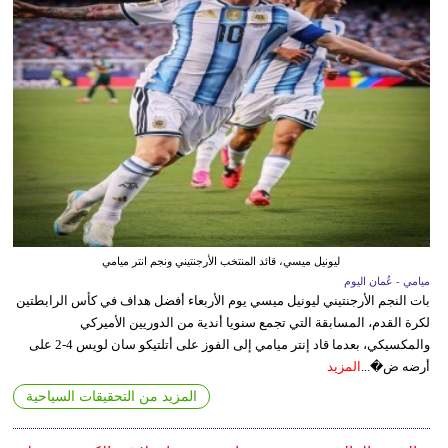
ليونيل ميسي، قائد المنتخب الأرجنتيني ونجم انتر ميامي
ميامي - عُمان اليوم
بات النجم الأرجنتيني ليونيل ميسي يوم الأربعاء أفضل هداف في كأس الرابطتين
لكرة القدم، المسابقة التي تجمع سنويا أندية من الدوريين الأميركي
والمكسيكي، بعدما قاد إنتر ميامي إلى الفوز على أتلتيكو سان لويس 4-2 على
أرضه ض�...
المزيد
المزيد من التحقيقات السياحية