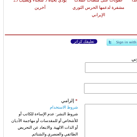
اً
عقوبات على منصات عملات
يودي بحياة 3 سجناء ويصيب 23
مشفرة لدعمها الحرس الثوري
آخرين
الإيراني
تعليقك كزائر
وني
*
إلزامي
شروط الاستخدام
شروط النشر:
عدم الإساءة للكاتب أو
للأشخاص أو للمقدسات أو مهاجمة الأديان
أو الذات الالهية. والابتعاد عن التحريض
الطائفي والعنصري والشتائم.