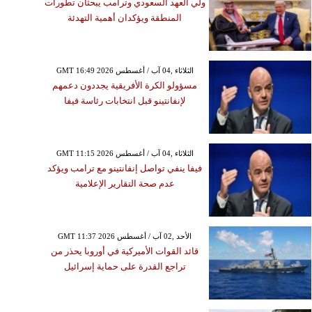
ولي العهد السعودي وترامب يبحثان تطورات
المنطقة ويؤكدان أهمية التهدئة
GMT 16:49 2026 الثلاثاء ,04 آب / أغسطس
مسؤولو الكرة الأفريقية يجددون دعمهم
لإنفانتينو قبل انتخابات رئاسة فيفا
GMT 11:15 2026 الثلاثاء ,04 آب / أغسطس
فيفا ينفي تواصل إنفانتينو مع ترامب ويؤكد
عدم صحة التقارير الإعلامية
GMT 11:37 2026 الأحد ,02 آب / أغسطس
قائد القوات الأميركية في أوروبا يحذر من
تراجع القدرة على حماية إسرائيل