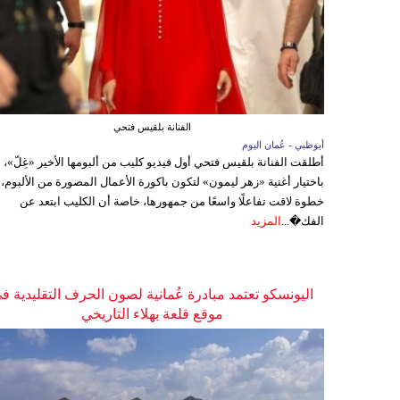
الفنانة بلقيس فتحي
أبوظبي - عُمان اليوم
أطلقت الفنانة بلقيس فتحي أول فيديو كليب من ألبومها الأخير «غِلّ»،
باختيار أغنية «زهر ليمون» لتكون باكورة الأعمال المصورة من الألبوم،
خطوة لاقت تفاعلًا واسعًا من جمهورها، خاصة أن الكليب ابتعد عن
الفك�...
المزيد
اليونسكو تعتمد مبادرة عُمانية لصون الحرف التقليدية ف
موقع قلعة بهلاء التاريخي