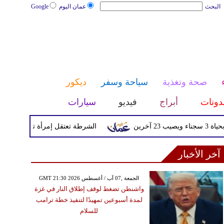
البحث
عمان اليوم
Google
صحة وتغذية
سياحة وسفر
ديكور
دونات
أبراج
فيديو
سيارات
الشرطة تعتقل إمرأة تم القبض عليها بعد
آخر الأخبار
GMT 21:30 2026 الجمعة ,07 آب / أغسطس
واشنطن تضغط لوقف إطلاق النار في غزة
لمدة أسبوعين تمهيدًا لتنفيذ خطة ترامب
للسلام