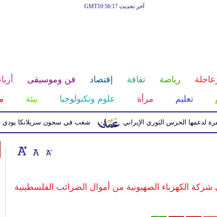
آخر تحديث GMT10:56:17
عاجلة
رياضة
ثقافة
إقتصاد
فن وموسيقى
أزياء
تعليم
مرأة
علوم وتكنولوجيا
بيئة
م
 الحرس الثوري الإيراني
شغب في سجون سريلانكا يودي بحياة 3 سجناء ويصيب 23 آخرين