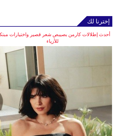
إخترنا لك
أحدث إطلالات كارمن بصيبص شعر قصير واختيارات مبتك
للأزياء