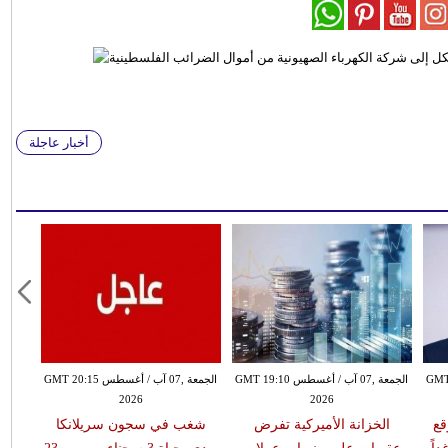
أخبار عاجلة
طس GMT 18:59
الجمعة ,07 آب / أغسطس GMT 19:10
الجمعة ,07 آب / أغسطس GMT 20:15
2026
2026
قع
الخزانة الأميركية تفرض
شغب في سجون سريلانكا