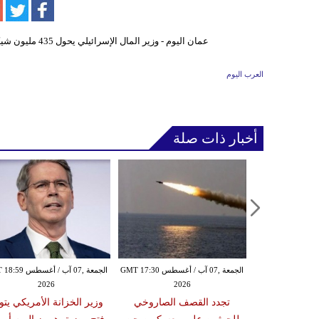
العرب اليوم
أخبار ذات صلة
الخميس ,06 آب / أغسطس GMT 21:59
الجمعة ,07 آب / أغسطس GMT 17:30
الجمعة ,07 آب / أغس
2026
2026
20
مدنياً في نجران جراء
تجدد القصف الصاروخي
وزير الخزانة الأمريكي يتو