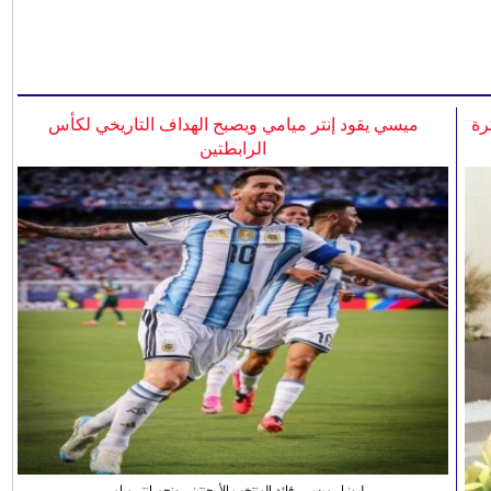
رة
ميسي يقود إنتر ميامي ويصبح الهداف التاريخي لكأس
الرابطتين
ليونيل ميسي، قائد المنتخب الأرجنتيني ونجم انتر ميامي