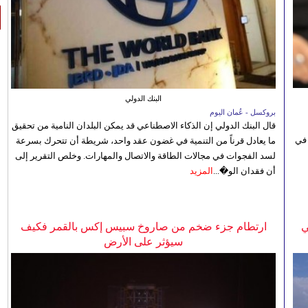
البنك الدولي
بروكسل - عُمان اليوم
قال البنك الدولي إن الذكاء الاصطناعي قد يمكن البلدان النامية من تحقيق
 في
ما يعادل قرناً من التنمية في غضون عقد واحد، شريطة أن تتحرك بسرعة
لسد الفجوات في مجالات الطاقة والاتصال والمهارات. وخلص التقرير إلى
أن فقدان الو�...
المزيد
ي
ارتطام جزء ضخم من صاروخ سبيس إكس بالقمر فكيف
سيؤثر على الأرض