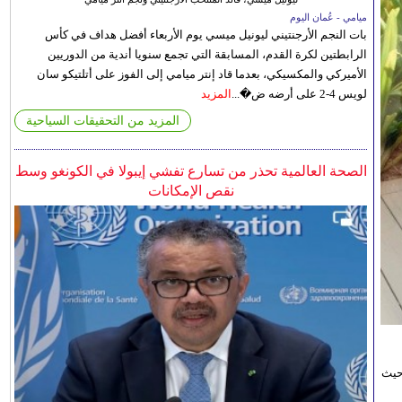
ميامي - عُمان اليوم
بات النجم الأرجنتيني ليونيل ميسي يوم الأربعاء أفضل هداف في كأس
الرابطتين لكرة القدم، المسابقة التي تجمع سنويا أندية من الدوريين
الأميركي والمكسيكي، بعدما قاد إنتر ميامي إلى الفوز على أتلتيكو سان
لويس 4-2 على أرضه ض�...
المزيد
المزيد من التحقيقات السياحية
الصحة العالمية تحذر من تسارع تفشي إيبولا في الكونغو وسط
نقص الإمكانات
حيث