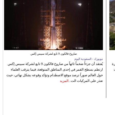
صاروخ فالكون 9 تابع لشركة سبيس إكس
نيويورك - السعودية اليوم
رة
يُعتقد أن جزءاً ضخماً تائهاً من صاروخ فالكون 9 تابع لشركة سبيس إكس
ارتطم بسطح القمر في إحدى المناطق المتوقعة، فيما يترقب العلماء
حول العالم صوراً ترصد موقع الاصطدام وتؤكد وقوعه بشكل نهائي، حيث
تعذر على المركبات الت...
المزيد