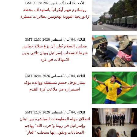
GMT 13:38 2026 الأحد ,02 آب / أغسطس
روساتوم تتهم أوكرانيا باستهداف محطة
زابوريجيا النووية بهجومين بطائرات مسيّرة
GMT 12:50 2026 الثلاثاء ,04 آب / أغسطس
مجلس السلام يُعلن أن نزع سلاح حماس
شرط لانسحاب إسرائيل وبيان ثلاثي يدين
الانتهاكات في غزة
GMT 16:04 2026 الثلاثاء ,04 آب / أغسطس
نيمار يؤجل حسم مستقبله ووالده يؤكد
استمراره في ملاعب كرة القدم
GMT 12:37 2026 الثلاثاء ,04 آب / أغسطس
انطلاق جولة المفاوضات المباشرة بين لبنان
وإسرائيل في روما و"حزب الله" يهاجم
المحادثات ويقول إنها ستجلب "العار"