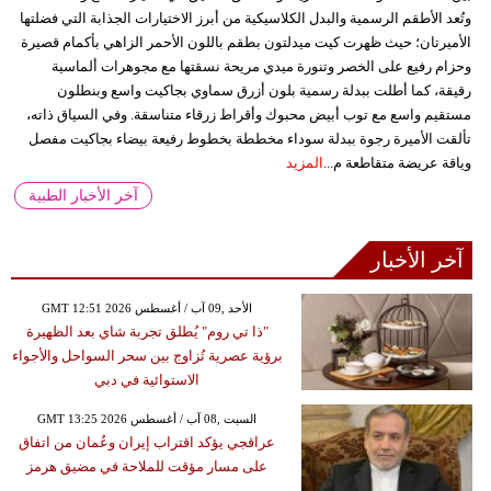
وتُعد الأطقم الرسمية والبدل الكلاسيكية من أبرز الاختيارات الجذابة التي فضلتها
الأميرتان؛ حيث ظهرت كيت ميدلتون بطقم باللون الأحمر الزاهي بأكمام قصيرة
وحزام رفيع على الخصر وتنورة ميدي مريحة نسقتها مع مجوهرات ألماسية
رقيقة، كما أطلت ببدلة رسمية بلون أزرق سماوي بجاكيت واسع وبنطلون
مستقيم واسع مع توب أبيض محبوك وأقراط زرقاء متناسقة. وفي السياق ذاته،
تألقت الأميرة رجوة ببدلة سوداء مخططة بخطوط رفيعة بيضاء بجاكيت مفصل
وياقة عريضة متقاطعة م...
المزيد
آخر الأخبار الطبية
آخر الأخبار
GMT 12:51 2026 الأحد ,09 آب / أغسطس
"ذا تي روم" يُطلق تجربة شاي بعد الظهيرة
برؤية عصرية تُزاوج بين سحر السواحل والأجواء
الاستوائية في دبي
GMT 13:25 2026 السبت ,08 آب / أغسطس
عراقجي يؤكد اقتراب إيران وعُمان من اتفاق
على مسار مؤقت للملاحة في مضيق هرمز