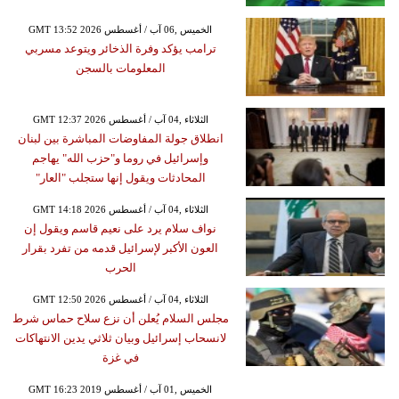
GMT 13:52 2026 الخميس ,06 آب / أغسطس
ترامب يؤكد وفرة الذخائر ويتوعد مسربي
المعلومات بالسجن
GMT 12:37 2026 الثلاثاء ,04 آب / أغسطس
انطلاق جولة المفاوضات المباشرة بين لبنان
وإسرائيل في روما و"حزب الله" يهاجم
المحادثات ويقول إنها ستجلب "العار"
GMT 14:18 2026 الثلاثاء ,04 آب / أغسطس
نواف سلام يرد على نعيم قاسم ويقول إن
العون الأكبر لإسرائيل قدمه من تفرد بقرار
الحرب
GMT 12:50 2026 الثلاثاء ,04 آب / أغسطس
مجلس السلام يُعلن أن نزع سلاح حماس شرط
لانسحاب إسرائيل وبيان ثلاثي يدين الانتهاكات
في غزة
GMT 16:23 2019 الخميس ,01 آب / أغسطس