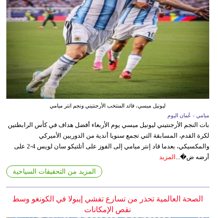
ليونيل ميسي، قائد المنتخب الأرجنتيني ونجم انتر ميامي
ميامي - عُمان اليوم
بات النجم الأرجنتيني ليونيل ميسي يوم الأربعاء أفضل هداف في كأس الرابطتين
لكرة القدم، المسابقة التي تجمع سنويا أندية من الدوريين الأميركي
والمكسيكي، بعدما قاد إنتر ميامي إلى الفوز على أتلتيكو سان لويس 4-2 على
أرضه ض�...
المزيد
المزيد من التحقيقات السياحية
الصحة العالمية تحذر من تسارع تفشي إيبولا في الكونغو وسط
نقص الإمكانات