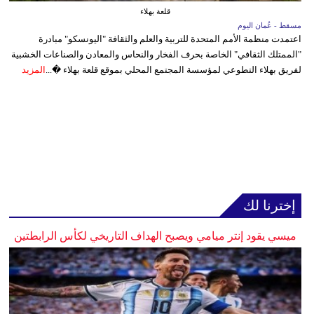
قلعة بهلاء
مسقط - عُمان اليوم
اعتمدت منظمة الأمم المتحدة للتربية والعلم والثقافة "اليونسكو" مبادرة
"الممتلك الثقافي" الخاصة بحرف الفخار والنحاس والمعادن والصناعات الخشبية
لفريق بهلاء التطوعي لمؤسسة المجتمع المحلي بموقع قلعة بهلاء �...
المزيد
إخترنا لك
ميسي يقود إنتر ميامي ويصبح الهداف التاريخي لكأس الرابطتين