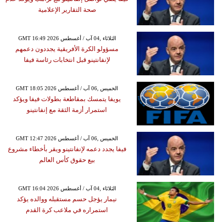
صحة التقارير الإعلامية
GMT 16:49 2026 الثلاثاء ,04 آب / أغسطس
مسؤولو الكرة الأفريقية يجددون دعمهم
لإنفانتينو قبل انتخابات رئاسة فيفا
GMT 18:05 2026 الخميس ,06 آب / أغسطس
يويفا يتمسك بمقاطعة بطولات فيفا ويؤكد
استمرار أزمة الثقة مع إنفانتينو
GMT 12:47 2026 الخميس ,06 آب / أغسطس
فيفا يجدد دعمه لإنفانتينو ويقر بأخطاء مشروع
بيع حقوق كأس العالم
GMT 16:04 2026 الثلاثاء ,04 آب / أغسطس
نيمار يؤجل حسم مستقبله ووالده يؤكد
استمراره في ملاعب كرة القدم