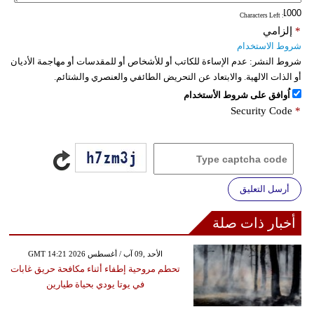
: Characters Left
فيديو
*
إلزامي
شروط الاستخدام
سيارات
شروط النشر:
عدم الإساءة للكاتب أو للأشخاص أو للمقدسات أو مهاجمة الأديان
أو الذات الالهية. والابتعاد عن التحريض الطائفي والعنصري والشتائم.
اُوافق على شروط الأستخدام
Security Code
*
أرسل التعليق
أخبار ذات صلة
GMT 14:21 2026 الأحد ,09 آب / أغسطس
تحطم مروحية إطفاء أثناء مكافحة حريق غابات
في يوتا يودي بحياة طيارين