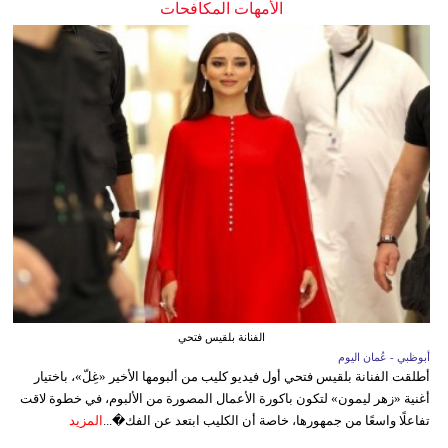
الأمهات المكافحات
الفنانة بلقيس فتحي
أبوظبي - عُمان اليوم
أطلقت الفنانة بلقيس فتحي أول فيديو كليب من ألبومها الأخير «غِلّ»، باختيار
أغنية «زهر ليمون» لتكون باكورة الأعمال المصورة من الألبوم، في خطوة لاقت
تفاعلًا واسعًا من جمهورها، خاصة أن الكليب ابتعد عن الفك�...
المزيد