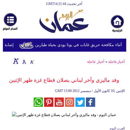
آخر تحديث GMT14:21:44
الرئيسية
أخبارعاجلة
رياضة
ثقافة
ثناء مكافحة حريق غابات في يوتا يودي بحياة طيارين
إصابة 11 مدنياً في نجران جراء اعتداءات حوثية بالمقذوفات
إقتصاد
أخبارعاجلة
»
أخبار عاجلة
فن
وموسيقى
وفد ماليزي وأخر لبناني يصلان قطاع غزة ظهر الإثنين
أزياء
13:00 2012 الإثنين ,10 كانون الأول / ديسمبر
GMT
صحة
وتغذية
سياحة
العرب اليوم