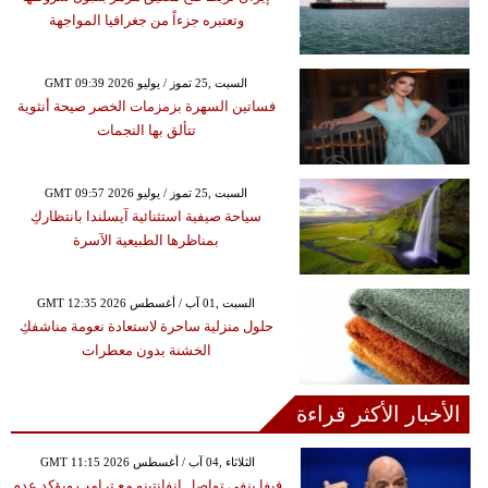
وتعتبره جزءاً من جغرافيا المواجهة
GMT 09:39 2026 السبت ,25 تموز / يوليو
فساتين السهرة بزمزمات الخصر صيحة أنثوية
تتألق بها النجمات
GMT 09:57 2026 السبت ,25 تموز / يوليو
سياحة صيفية استثنائية آيسلندا بانتظاركِ
بمناظرها الطبيعية الآسرة
GMT 12:35 2026 السبت ,01 آب / أغسطس
حلول منزلية ساحرة لاستعادة نعومة مناشفكِ
الخشنة بدون معطرات
الأخبار الأكثر قراءة
GMT 11:15 2026 الثلاثاء ,04 آب / أغسطس
فيفا ينفي تواصل إنفانتينو مع ترامب ويؤكد عدم