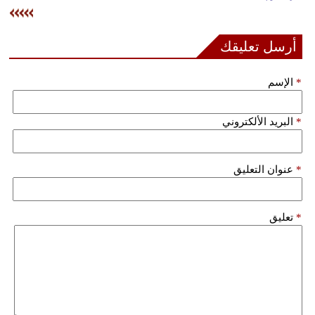
وسفر
ديكور
أرسل تعليقك
أخبار
*
الإسم
إعلام
*
البريد الألكتروني
تعليم
مرأة
*
عنوان التعليق
علوم
وتكنولوجيا
*
تعليق
بيئة
مدوَّنات
أبراج