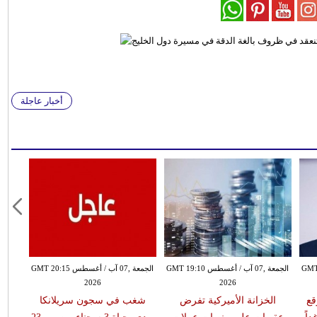
أخبار عاجلة
طس GMT 18:59
الجمعة ,07 آب / أغسطس GMT 19:10
الجمعة ,07 آب / أغسطس GMT 20:15
2026
2026
قع
الخزانة الأميركية تفرض
شغب في سجون سريلانكا