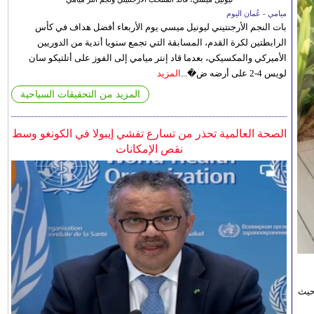
ميامي - عُمان اليوم
بات النجم الأرجنتيني ليونيل ميسي يوم الأربعاء أفضل هداف في كأس
الرابطتين لكرة القدم، المسابقة التي تجمع سنويا أندية من الدوريين
الأميركي والمكسيكي، بعدما قاد إنتر ميامي إلى الفوز على أتلتيكو سان
لويس 4-2 على أرضه ض�...
المزيد
المزيد من التحقيقات السياحية
الصحة العالمية تحذر من تسارع تفشي إيبولا في الكونغو وسط
نقص الإمكانات
حيث