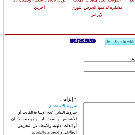
اً
عقوبات على منصات عملات
يودي بحياة 3 سجناء ويصيب 23
مشفرة لدعمها الحرس الثوري
آخرين
الإيراني
تعليقك كزائر
وني
*
إلزامي
شروط الاستخدام
شروط النشر:
عدم الإساءة للكاتب أو
للأشخاص أو للمقدسات أو مهاجمة الأديان
أو الذات الالهية. والابتعاد عن التحريض
الطائفي والعنصري والشتائم.