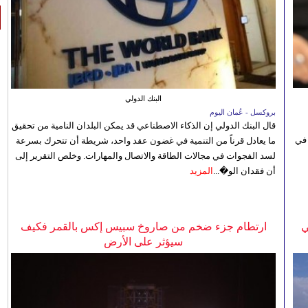
البنك الدولي
بروكسل - عُمان اليوم
قال البنك الدولي إن الذكاء الاصطناعي قد يمكن البلدان النامية من تحقيق
 في
ما يعادل قرناً من التنمية في غضون عقد واحد، شريطة أن تتحرك بسرعة
لسد الفجوات في مجالات الطاقة والاتصال والمهارات. وخلص التقرير إلى
أن فقدان الو�...
المزيد
ي
ارتطام جزء ضخم من صاروخ سبيس إكس بالقمر فكيف
سيؤثر على الأرض