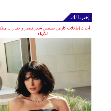
إخترنا لك
أحدث إطلالات كارمن بصيبص شعر قصير واختيارات مبتك
للأزياء