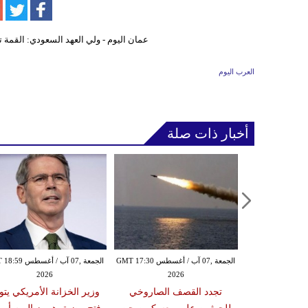
العرب اليوم
أخبار ذات صلة
الخميس ,06 آب / أغسطس GMT 21:59
الجمعة ,07 آب / أغسطس GMT 17:30
الجمعة ,07 آب / أغس
2026
2026
20
مدنياً في نجران جراء
تجدد القصف الصاروخي
وزير الخزانة الأمريكي يتو