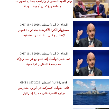
ولي العهد السعودي وترامب يبحثان تطورات
المنطقة ويؤكدان أهمية التهدئة
GMT 16:49 2026 الثلاثاء ,04 آب / أغسطس
مسؤولو الكرة الأفريقية يجددون دعمهم
لإنفانتينو قبل انتخابات رئاسة فيفا
GMT 11:15 2026 الثلاثاء ,04 آب / أغسطس
فيفا ينفي تواصل إنفانتينو مع ترامب ويؤكد
عدم صحة التقارير الإعلامية
GMT 11:37 2026 الأحد ,02 آب / أغسطس
قائد القوات الأميركية في أوروبا يحذر من
تراجع القدرة على حماية إسرائيل