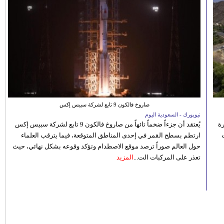
صاروخ فالكون 9 تابع لشركة سبيس إكس
نيويورك - السعودية اليوم
رة
يُعتقد أن جزءاً ضخماً تائهاً من صاروخ فالكون 9 تابع لشركة سبيس إكس
ارتطم بسطح القمر في إحدى المناطق المتوقعة، فيما يترقب العلماء
حول العالم صوراً ترصد موقع الاصطدام وتؤكد وقوعه بشكل نهائي، حيث
تعذر على المركبات الت...
المزيد