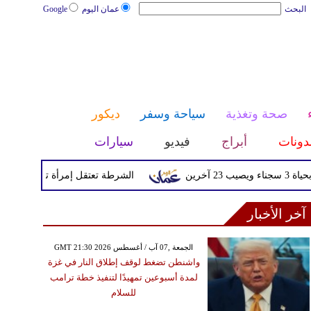
البحث
عمان اليوم
Google
صحة وتغذية
سياحة وسفر
ديكور
دونات
أبراج
فيديو
سيارات
الشرطة تعتقل إمرأة تم القبض عليها بعد
آخر الأخبار
GMT 21:30 2026 الجمعة ,07 آب / أغسطس
واشنطن تضغط لوقف إطلاق النار في غزة
لمدة أسبوعين تمهيدًا لتنفيذ خطة ترامب
للسلام