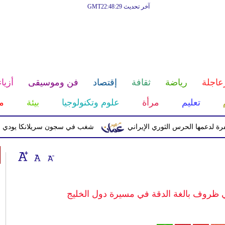
آخر تحديث GMT22:48:29
عاجلة
رياضة
ثقافة
إقتصاد
فن وموسيقى
أزياء
تعليم
مرأة
علوم وتكنولوجيا
بيئة
م
 الحرس الثوري الإيراني
شغب في سجون سريلانكا يودي بحياة 3 سجناء ويصيب 23 آخرين
ي ظروف بالغة الدقة في مسيرة دول الخليج