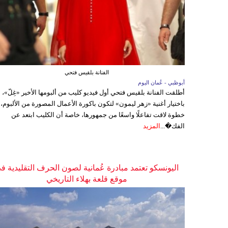
الفنانة بلقيس فتحي
أبوظبي - عُمان اليوم
أطلقت الفنانة بلقيس فتحي أول فيديو كليب من ألبومها الأخير «غِلّ»،
باختيار أغنية «زهر ليمون» لتكون باكورة الأعمال المصورة من الألبوم،
خطوة لاقت تفاعلًا واسعًا من جمهورها، خاصة أن الكليب ابتعد عن
الفك�...
المزيد
اليونسكو تعتمد مبادرة عُمانية لصون الحرف التقليدية ف
موقع قلعة بهلاء التاريخي