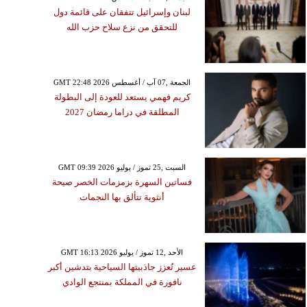
لبنان وإسرائيل تتفقان على قائمة دول
للتحقق من نزع سلاح حزب الله
GMT 22:48 2026 الجمعة ,07 آب / أغسطس
كريم فهمي يستعد للعودة إلى البطولة
المطلقة في دراما رمضان 2027
GMT 09:39 2026 السبت ,25 تموز / يوليو
فساتين السهرة بزمزمات الخصر صيحة
أنثوية تتألق بها النجمات
GMT 16:13 2026 الأحد ,12 تموز / يوليو
عسير تُعزز جاذبيتها السياحية بتدشين أكبر
نافورة في المملكة بمنتجع الوادي