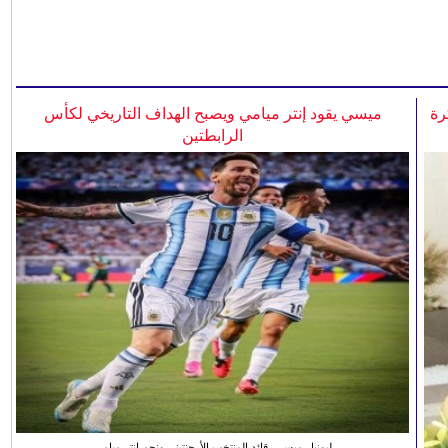
رة
ميسي يقود إنتر ميامي ويصبح الهداف التاريخي لكأس
الرابطتين
ليونيل ميسي، قائد المنتخب الأرجنتيني ونجم انتر ميامي