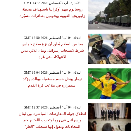
GMT 13:38 2026 الأحد ,02 آب / أغسطس
روساتوم تتهم أوكرانيا باستهداف محطة
زابوريجيا النووية بهجومين بطائرات مسيّرة
GMT 12:50 2026 الثلاثاء ,04 آب / أغسطس
مجلس السلام يُعلن أن نزع سلاح حماس
شرط لانسحاب إسرائيل وبيان ثلاثي يدين
الانتهاكات في غزة
GMT 16:04 2026 الثلاثاء ,04 آب / أغسطس
نيمار يؤجل حسم مستقبله ووالده يؤكد
استمراره في ملاعب كرة القدم
GMT 12:37 2026 الثلاثاء ,04 آب / أغسطس
انطلاق جولة المفاوضات المباشرة بين لبنان
وإسرائيل في روما و"حزب الله" يهاجم
المحادثات ويقول إنها ستجلب "العار"