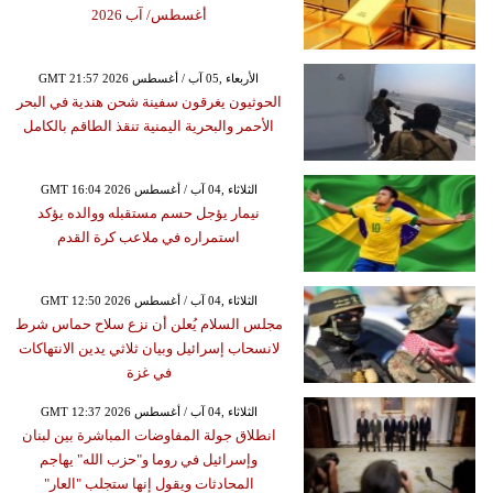
أغسطس/ آب 2026
GMT 21:57 2026 الأربعاء ,05 آب / أغسطس
الحوثيون يغرقون سفينة شحن هندية في البحر
الأحمر والبحرية اليمنية تنقذ الطاقم بالكامل
GMT 16:04 2026 الثلاثاء ,04 آب / أغسطس
نيمار يؤجل حسم مستقبله ووالده يؤكد
استمراره في ملاعب كرة القدم
GMT 12:50 2026 الثلاثاء ,04 آب / أغسطس
مجلس السلام يُعلن أن نزع سلاح حماس شرط
لانسحاب إسرائيل وبيان ثلاثي يدين الانتهاكات
في غزة
GMT 12:37 2026 الثلاثاء ,04 آب / أغسطس
انطلاق جولة المفاوضات المباشرة بين لبنان
وإسرائيل في روما و"حزب الله" يهاجم
المحادثات ويقول إنها ستجلب "العار"