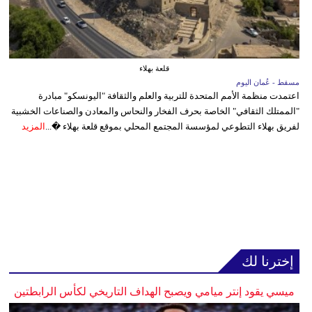
قلعة بهلاء
مسقط - عُمان اليوم
اعتمدت منظمة الأمم المتحدة للتربية والعلم والثقافة "اليونسكو" مبادرة
"الممتلك الثقافي" الخاصة بحرف الفخار والنحاس والمعادن والصناعات الخشبية
لفريق بهلاء التطوعي لمؤسسة المجتمع المحلي بموقع قلعة بهلاء �...
المزيد
إخترنا لك
ميسي يقود إنتر ميامي ويصبح الهداف التاريخي لكأس الرابطتين