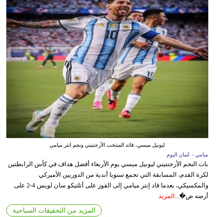
ليونيل ميسي، قائد المنتخب الأرجنتيني ونجم انتر ميامي
ميامي - عُمان اليوم
بات النجم الأرجنتيني ليونيل ميسي يوم الأربعاء أفضل هداف في كأس الرابطتين
لكرة القدم، المسابقة التي تجمع سنويا أندية من الدوريين الأميركي
والمكسيكي، بعدما قاد إنتر ميامي إلى الفوز على أتلتيكو سان لويس 4-2 على
أرضه ض�...
المزيد
المزيد من التحقيقات السياحية