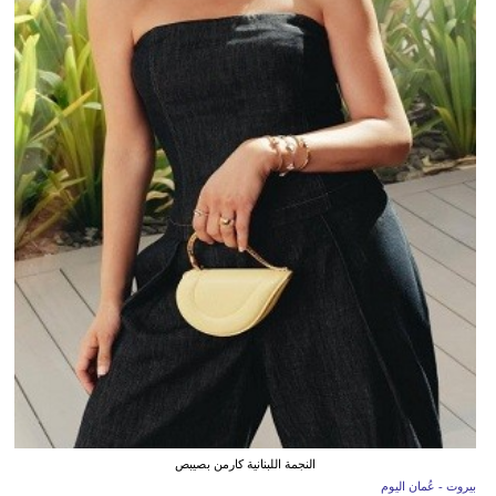
النجمة اللبنانية كارمن بصيبص
بيروت - عُمان اليوم