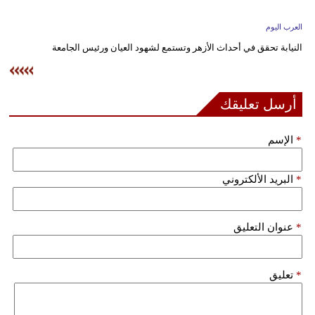
وسفر
العرب اليوم
ديكور
النيابة تحقق في أحداث الأزهر وتستمع لشهود العيان ورئيس الجامعة
أخبار
إعلام
أرسل تعليقك
تعليم
*
الإسم
مرأة
*
البريد الألكتروني
علوم
وتكنولوجيا
*
عنوان التعليق
بيئة
مدوَّنات
*
تعليق
أبراج