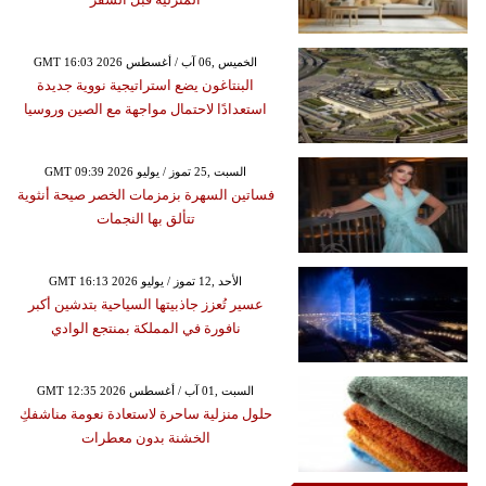
GMT 16:03 2026 الخميس ,06 آب / أغسطس
البنتاغون يضع استراتيجية نووية جديدة
استعدادًا لاحتمال مواجهة مع الصين وروسيا
GMT 09:39 2026 السبت ,25 تموز / يوليو
فساتين السهرة بزمزمات الخصر صيحة أنثوية
تتألق بها النجمات
GMT 16:13 2026 الأحد ,12 تموز / يوليو
عسير تُعزز جاذبيتها السياحية بتدشين أكبر
نافورة في المملكة بمنتجع الوادي
GMT 12:35 2026 السبت ,01 آب / أغسطس
حلول منزلية ساحرة لاستعادة نعومة مناشفكِ
الخشنة بدون معطرات