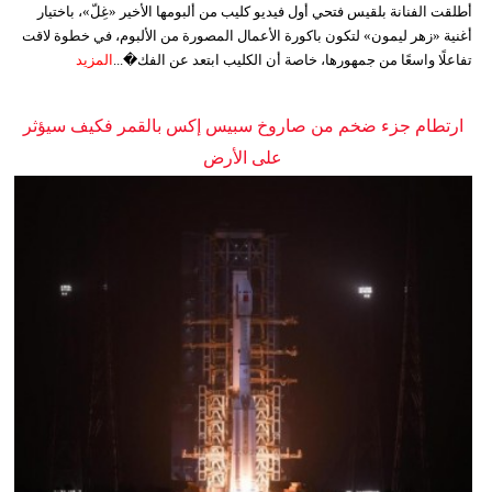
أطلقت الفنانة بلقيس فتحي أول فيديو كليب من ألبومها الأخير «غِلّ»، باختيار
أغنية «زهر ليمون» لتكون باكورة الأعمال المصورة من الألبوم، في خطوة لاقت
تفاعلًا واسعًا من جمهورها، خاصة أن الكليب ابتعد عن الفك�...
المزيد
ارتطام جزء ضخم من صاروخ سبيس إكس بالقمر فكيف سيؤثر
على الأرض