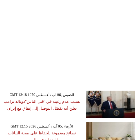
GMT 13:18 1970 الخميس ,06 آب / أغسطس
بسبب عدم رغبته في "قتل الناس"دونالد ترامب
يعلن أنه يفضَل التوصَل إلى إتفاق مع إيران
GMT 12:15 2026 الأربعاء ,05 آب / أغسطس
نصائح مضمونة للحفاظ على صحة النباتات
المنزلية قبل السفر