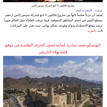
صاروخ فالكون 9 تابع لشركة سبيس إكس
نيويورك - السعودية اليوم
يُعتقد أن جزءاً ضخماً تائهاً من صاروخ فالكون 9 تابع لشركة سبيس إكس ارتطم
بسطح القمر في إحدى المناطق المتوقعة، فيما يترقب العلماء حول العالم صوراً
ترصد موقع الاصطدام وتؤكد وقوعه بشكل نهائي، حيث تعذر على المركبات
الت...
المزيد
اليونسكو تعتمد مبادرة عُمانية لصون الحرف التقليدية في موقع
قلعة بهلاء التاريخي