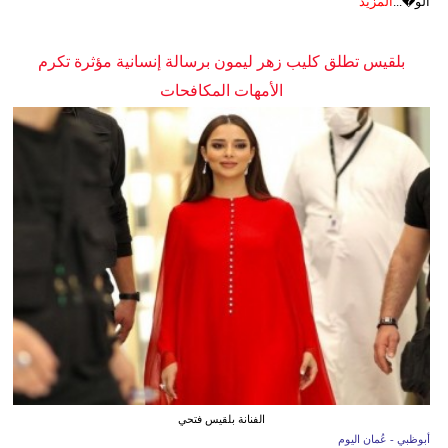
الو�...
المزيد
بلقيس تطلق كليب زهر ليمون برسالة إنسانية مؤثرة تكرم
الأمهات المكافحات
الفنانة بلقيس فتحي
أبوظبي - عُمان اليوم