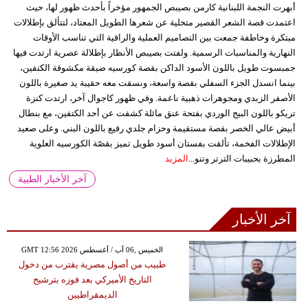
أبهرت النجمة اللبنانية كارمن بصيبص الجمهور مؤخراً بأحدث ظهور لها، حيث
اعتمدت قصة الشعر القصير متخلية عن شعرها الطويل المعتاد، لتتألق بإطلالات
مبتكرة وخاطفة جمعت بين التصاميم العملية والراقية التي تناسب الأوقات
النهارية والمناسبات الرسمية. ولفتت بصيبص الأنظار بإطلالة عصرية ارتدت فيها
جمبسوت طويل باللون الأسود الداكن بقصة كورسيه ضيقة مكشوفة الكتفين،
بينما انسدل الجزء السفلي بقصة واسعة، ونسقت معه حقيبة يد صغيرة باللون
الأصفر الزبدي ومجوهرات ذهبية ناعمة. وفي ظهور كاجوال آخر، ارتدت كنزة
تريكو باللون البيج الوردي بفتحة عنق مائلة كشفت عن أحد الكتفين، مع بنطال
أبيض عالي الخصر بقصة مستقيمة وحزام جلدي رفيع باللون البني. وعلى صعيد
الإطلالات الفخمة، تألقت بفستان أسود طويل تميز بقصّة الكورسيه العلوية
المطرزة بحبيبات الترتر وتنو...
المزيد
آخر الأخبار الطبية
آخر الأخبار
GMT 12:56 2026 الخميس ,06 آب / أغسطس
طبيب من أصول مصرية يقترب من دخول
التاريخ الأميركي بعد فوزه بترشيح
الديمقراطيين