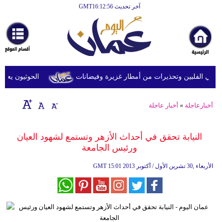
آخر تحديث GMT16:12:56
الرئيسية
أخبارعاجلة
رياضة
ثقافة
في الفلبين وتحذيرات من أمطار غزيرة وفيضانات
الحوثيون يعلنون
إقتصاد
أخبارعاجلة
»
أخبار عاجلة
فن
وموسيقى
النيابة تحقق في أحداث الأزهر وتستمع لشهود العيان
ورئيس الجامعة
أزياء
15:01 2013 الأربعاء ,30 تشرين الأول / أكتوبر
GMT
صحة
وتغذية
سياحة