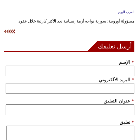
وسفر
العرب اليوم
ديكور
مسؤولة أوروبية: سورية تواجه أزمة إنسانية تعد الأكثر كارثية خلال عقود
أخبار
إعلام
أرسل تعليقك
تعليم
*
الإسم
مرأة
*
البريد الألكتروني
علوم
وتكنولوجيا
*
عنوان التعليق
بيئة
مدوَّنات
*
تعليق
أبراج