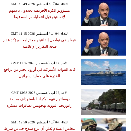
GMT 16:49 2026 الثلاثاء ,04 آب / أغسطس
مسؤولو الكرة الأفريقية يجددون دعمهم
لإنفانتينو قبل انتخابات رئاسة فيفا
GMT 11:15 2026 الثلاثاء ,04 آب / أغسطس
فيفا ينفي تواصل إنفانتينو مع ترامب ويؤكد عدم
صحة التقارير الإعلامية
GMT 11:37 2026 الأحد ,02 آب / أغسطس
قائد القوات الأميركية في أوروبا يحذر من تراجع
القدرة على حماية إسرائيل
GMT 13:38 2026 الأحد ,02 آب / أغسطس
روساتوم تتهم أوكرانيا باستهداف محطة
زابوريجيا النووية بهجومين بطائرات مسيّرة
GMT 12:50 2026 الثلاثاء ,04 آب / أغسطس
مجلس السلام يُعلن أن نزع سلاح حماس شرط