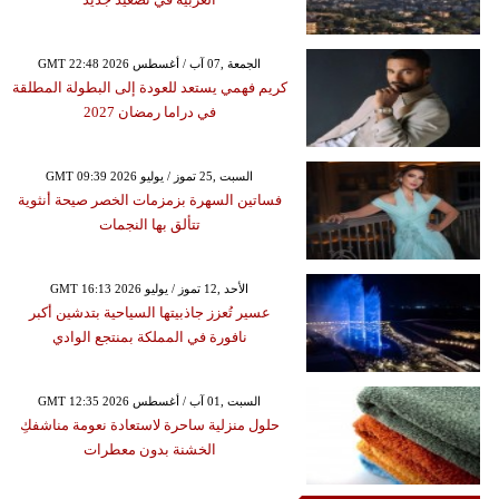
GMT 22:48 2026 الجمعة ,07 آب / أغسطس
كريم فهمي يستعد للعودة إلى البطولة المطلقة
في دراما رمضان 2027
GMT 09:39 2026 السبت ,25 تموز / يوليو
فساتين السهرة بزمزمات الخصر صيحة أنثوية
تتألق بها النجمات
GMT 16:13 2026 الأحد ,12 تموز / يوليو
عسير تُعزز جاذبيتها السياحية بتدشين أكبر
نافورة في المملكة بمنتجع الوادي
GMT 12:35 2026 السبت ,01 آب / أغسطس
حلول منزلية ساحرة لاستعادة نعومة مناشفكِ
الخشنة بدون معطرات