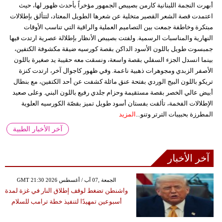
أبهرت النجمة اللبنانية كارمن بصيبص الجمهور مؤخراً بأحدث ظهور لها، حيث
اعتمدت قصة الشعر القصير متخلية عن شعرها الطويل المعتاد، لتتألق بإطلالات
مبتكرة وخاطفة جمعت بين التصاميم العملية والراقية التي تناسب الأوقات
النهارية والمناسبات الرسمية. ولفتت بصيبص الأنظار بإطلالة عصرية ارتدت فيها
جمبسوت طويل باللون الأسود الداكن بقصة كورسيه ضيقة مكشوفة الكتفين،
بينما انسدل الجزء السفلي بقصة واسعة، ونسقت معه حقيبة يد صغيرة باللون
الأصفر الزبدي ومجوهرات ذهبية ناعمة. وفي ظهور كاجوال آخر، ارتدت كنزة
تريكو باللون البيج الوردي بفتحة عنق مائلة كشفت عن أحد الكتفين، مع بنطال
أبيض عالي الخصر بقصة مستقيمة وحزام جلدي رفيع باللون البني. وعلى صعيد
الإطلالات الفخمة، تألقت بفستان أسود طويل تميز بقصّة الكورسيه العلوية
المطرزة بحبيبات الترتر وتنو...
المزيد
آخر الأخبار الطبية
آخر الأخبار
GMT 21:30 2026 الجمعة ,07 آب / أغسطس
واشنطن تضغط لوقف إطلاق النار في غزة لمدة
أسبوعين تمهيدًا لتنفيذ خطة ترامب للسلام