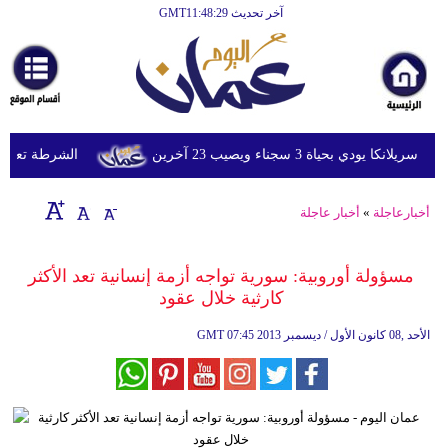
آخر تحديث GMT11:48:29
الرئيسية
أخبارعاجلة
رياضة
ثقافة
ي بحياة 3 سجناء ويصيب 23 آخرين
الشرطة تعتقل إمر
إقتصاد
أخبارعاجلة
»
أخبار عاجلة
فن
وموسيقى
مسؤولة أوروبية: سورية تواجه أزمة إنسانية تعد الأكثر
كارثية خلال عقود
أزياء
07:45 2013 الأحد ,08 كانون الأول / ديسمبر
GMT
صحة
وتغذية
سياحة