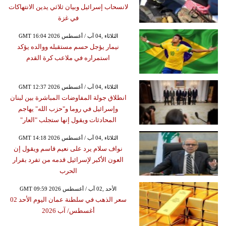
لانسحاب إسرائيل وبيان ثلاثي يدين الانتهاكات
في غزة
GMT 16:04 2026 الثلاثاء ,04 آب / أغسطس
نيمار يؤجل حسم مستقبله ووالده يؤكد
استمراره في ملاعب كرة القدم
GMT 12:37 2026 الثلاثاء ,04 آب / أغسطس
انطلاق جولة المفاوضات المباشرة بين لبنان
وإسرائيل في روما و"حزب الله" يهاجم
المحادثات ويقول إنها ستجلب "العار"
GMT 14:18 2026 الثلاثاء ,04 آب / أغسطس
نواف سلام يرد على نعيم قاسم ويقول إن
العون الأكبر لإسرائيل قدمه من تفرد بقرار
الحرب
GMT 09:59 2026 الأحد ,02 آب / أغسطس
سعر الذهب في سلطنة عمان اليوم الأحد 02
أغسطس/ آب 2026