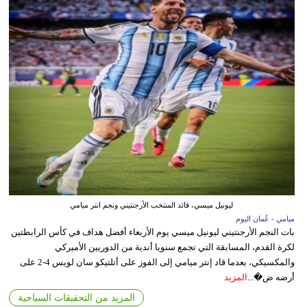
ليونيل ميسي، قائد المنتخب الأرجنتيني ونجم انتر ميامي
ميامي - عُمان اليوم
بات النجم الأرجنتيني ليونيل ميسي يوم الأربعاء أفضل هداف في كأس الرابطتين
لكرة القدم، المسابقة التي تجمع سنويا أندية من الدوريين الأميركي
والمكسيكي، بعدما قاد إنتر ميامي إلى الفوز على أتلتيكو سان لويس 4-2 على
أرضه ض�...
المزيد
المزيد من التحقيقات السياحية