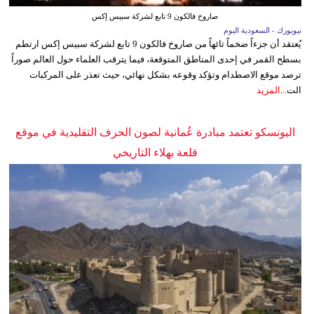
صاروخ فالكون 9 تابع لشركة سبيس إكس
نيويورك - السعودية اليوم
يُعتقد أن جزءاً ضخماً تائهاً من صاروخ فالكون 9 تابع لشركة سبيس إكس ارتطم
بسطح القمر في إحدى المناطق المتوقعة، فيما يترقب العلماء حول العالم صوراً
ترصد موقع الاصطدام وتؤكد وقوعه بشكل نهائي، حيث تعذر على المركبات
الت...
المزيد
اليونسكو تعتمد مبادرة عُمانية لصون الحرف التقليدية في موقع
قلعة بهلاء التاريخي