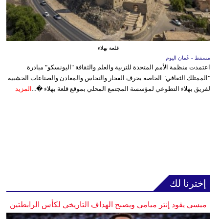
قلعة بهلاء
مسقط - عُمان اليوم
اعتمدت منظمة الأمم المتحدة للتربية والعلم والثقافة "اليونسكو" مبادرة
"الممتلك الثقافي" الخاصة بحرف الفخار والنحاس والمعادن والصناعات الخشبية
لفريق بهلاء التطوعي لمؤسسة المجتمع المحلي بموقع قلعة بهلاء �...
المزيد
إخترنا لك
ميسي يقود إنتر ميامي ويصبح الهداف التاريخي لكأس الرابطتين