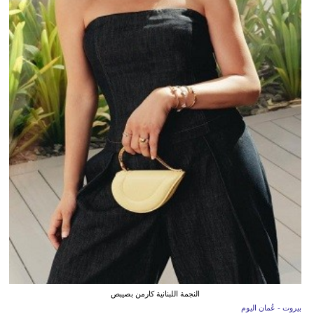
النجمة اللبنانية كارمن بصيبص
بيروت - عُمان اليوم