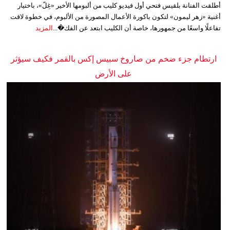
أطلقت الفنانة بلقيس فتحي أول فيديو كليب من ألبومها الأخير «غِلّ»، باختيار
أغنية «زهر ليمون» لتكون باكورة الأعمال المصورة من الألبوم، في خطوة لاقت
تفاعلًا واسعًا من جمهورها، خاصة أن الكليب ابتعد عن الفك�...
المزيد
ارتطام جزء ضخم من صاروخ سبيس إكس بالقمر فكيف سيؤثر
على الأرض