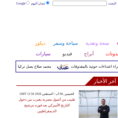
البحث
عمان اليوم
Google
صحة وتغذية
سياحة وسفر
ديكور
دونات
أبراج
فيديو
سيارات
محمد صلاح يصل تركيا الأربعاء لإتمام انتق
آخر الأخبار
GMT 12:56 2026 الخميس ,06 آب / أغسطس
طبيب من أصول مصرية يقترب من دخول
التاريخ الأميركي بعد فوزه بترشيح
الديمقراطيين