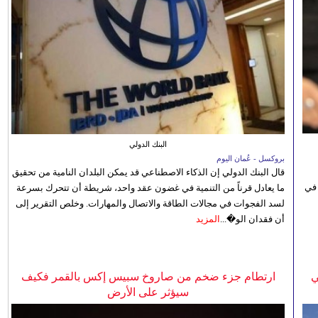
البنك الدولي
بروكسل - عُمان اليوم
قال البنك الدولي إن الذكاء الاصطناعي قد يمكن البلدان النامية من تحقيق
 في
ما يعادل قرناً من التنمية في غضون عقد واحد، شريطة أن تتحرك بسرعة
لسد الفجوات في مجالات الطاقة والاتصال والمهارات. وخلص التقرير إلى
أن فقدان الو�...
المزيد
ي
ارتطام جزء ضخم من صاروخ سبيس إكس بالقمر فكيف
سيؤثر على الأرض