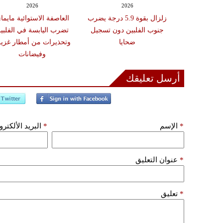
2026
2026
20
 عقوبات عن
زلزال بقوة 5.9 درجة يضرب
العاصفة الاستوائية مايما
تين على صلة
جنوب الفلبين دون تسجيل
تضرب اليابسة في الفلبي
ري الإيراني
ضحايا
وتحذيرات من أمطار غزير
وفيضانات
أرسل تعليقك
*
الإسم
*
البريد الألكتر
*
عنوان التعليق
*
تعليق