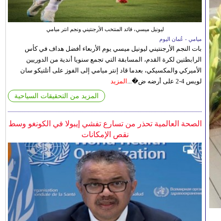
ليونيل ميسي، قائد المنتخب الأرجنتيني ونجم انتر ميامي
ميامي - عُمان اليوم
بات النجم الأرجنتيني ليونيل ميسي يوم الأربعاء أفضل هداف في كأس
الرابطتين لكرة القدم، المسابقة التي تجمع سنويا أندية من الدوريين
الأميركي والمكسيكي، بعدما قاد إنتر ميامي إلى الفوز على أتلتيكو سان
لويس 4-2 على أرضه ض�...
المزيد
المزيد من التحقيقات السياحية
الصحة العالمية تحذر من تسارع تفشي إيبولا في الكونغو وسط
نقص الإمكانات