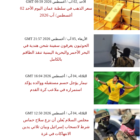
GMT 09:59 2026 الأحد ,02 آب / أغسطس
سعر الذهب في سلطنة عمان اليوم الأحد 02
أغسطس/ آب 2026
GMT 21:57 2026 الأربعاء ,05 آب / أغسطس
الحوثيون يغرقون سفينة شحن هندية في
البحر الأحمر والبحرية اليمنية تنقذ الطاقم
بالكامل
GMT 16:04 2026 الثلاثاء ,04 آب / أغسطس
نيمار يؤجل حسم مستقبله ووالده يؤكد
استمراره في ملاعب كرة القدم
GMT 12:50 2026 الثلاثاء ,04 آب / أغسطس
مجلس السلام يُعلن أن نزع سلاح حماس
شرط لانسحاب إسرائيل وبيان ثلاثي يدين
الانتهاكات في غزة