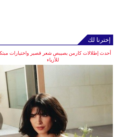
إخترنا لك
أحدث إطلالات كارمن بصيبص شعر قصير واختيارات مبتك
للأزياء