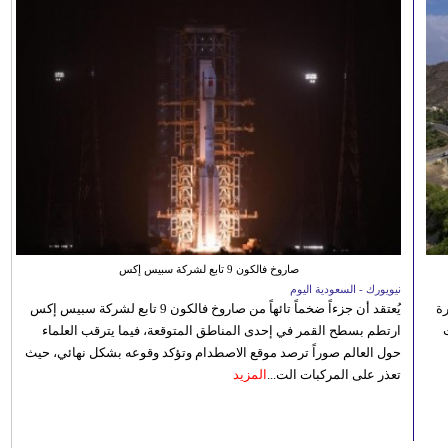
صاروخ فالكون 9 تابع لشركة سبيس إكس
نيويورك - السعودية اليوم
رة
يُعتقد أن جزءاً ضخماً تائهاً من صاروخ فالكون 9 تابع لشركة سبيس إكس
ارتطم بسطح القمر في إحدى المناطق المتوقعة، فيما يترقب العلماء
حول العالم صوراً ترصد موقع الاصطدام وتؤكد وقوعه بشكل نهائي، حيث
تعذر على المركبات الت...
المزيد