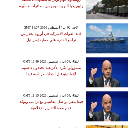
زابوريجيا النووية بهجومين بطائرات مسيّرة
GMT 11:37 2026 الأحد ,02 آب / أغسطس
قائد القوات الأميركية في أوروبا يحذر من
تراجع القدرة على حماية إسرائيل
GMT 16:49 2026 الثلاثاء ,04 آب / أغسطس
مسؤولو الكرة الأفريقية يجددون دعمهم
لإنفانتينو قبل انتخابات رئاسة فيفا
GMT 11:15 2026 الثلاثاء ,04 آب / أغسطس
فيفا ينفي تواصل إنفانتينو مع ترامب ويؤكد
عدم صحة التقارير الإعلامية