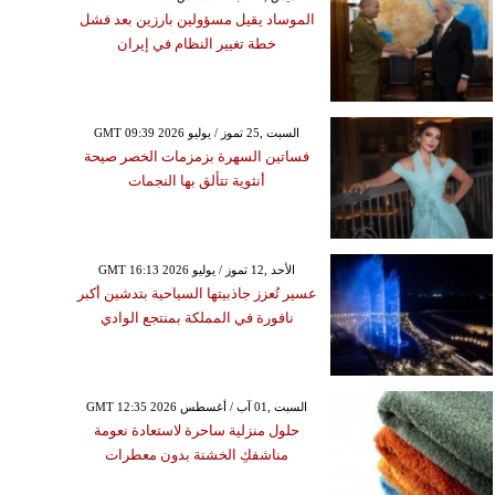
الموساد يقيل مسؤولين بارزين بعد فشل
خطة تغيير النظام في إيران
GMT 09:39 2026 السبت ,25 تموز / يوليو
فساتين السهرة بزمزمات الخصر صيحة
أنثوية تتألق بها النجمات
GMT 16:13 2026 الأحد ,12 تموز / يوليو
عسير تُعزز جاذبيتها السياحية بتدشين أكبر
نافورة في المملكة بمنتجع الوادي
GMT 12:35 2026 السبت ,01 آب / أغسطس
حلول منزلية ساحرة لاستعادة نعومة
مناشفكِ الخشنة بدون معطرات