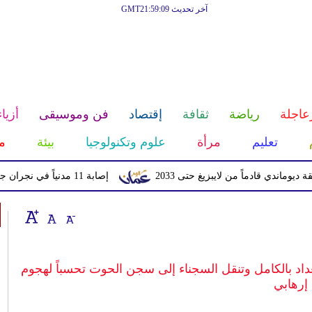
آخر تحديث GMT21:59:09
عاجلة
رياضة
ثقافة
إقتصاد
فن وموسيقى
أزياء
تعليم
مرأة
علوم وتكنولوجيا
بيئة
م
قادماً من لايبزيغ حتى 2033
إصابة 11 مدنياً في نجران جراء اعتداءات حوثية بالمقذوفات
داد بالكامل وتنقل السجناء إلى سجن الحوت تحسباً لهجوم
إرهابي