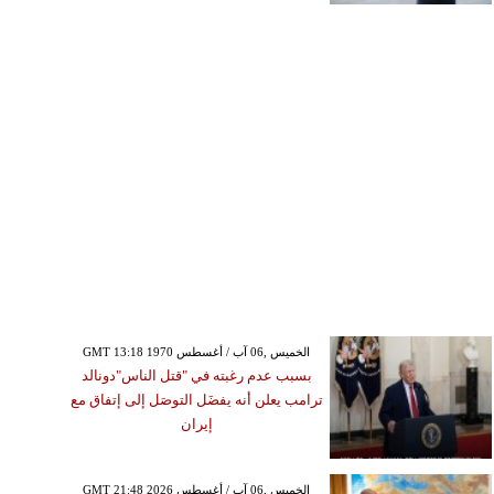
GMT 13:18 1970 الخميس ,06 آب / أغسطس
بسبب عدم رغبته في "قتل الناس"دونالد
ترامب يعلن أنه يفضَل التوصَل إلى إتفاق مع
إيران
GMT 21:48 2026 الخميس ,06 آب / أغسطس