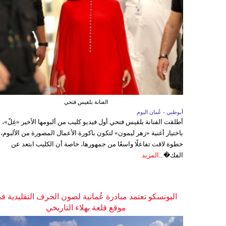
الفنانة بلقيس فتحي
أبوظبي - عُمان اليوم
أطلقت الفنانة بلقيس فتحي أول فيديو كليب من ألبومها الأخير «غِلّ»،
باختيار أغنية «زهر ليمون» لتكون باكورة الأعمال المصورة من الألبوم،
خطوة لاقت تفاعلًا واسعًا من جمهورها، خاصة أن الكليب ابتعد عن
الفك�...
المزيد
اليونسكو تعتمد مبادرة عُمانية لصون الحرف التقليدية ف
موقع قلعة بهلاء التاريخي