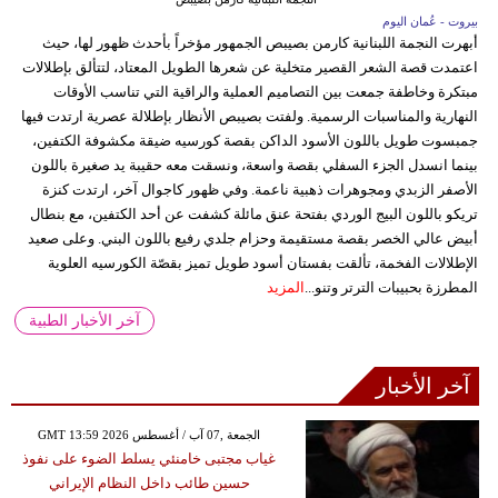
بيروت - عُمان اليوم
أبهرت النجمة اللبنانية كارمن بصيبص الجمهور مؤخراً بأحدث ظهور لها، حيث
اعتمدت قصة الشعر القصير متخلية عن شعرها الطويل المعتاد، لتتألق بإطلالات
مبتكرة وخاطفة جمعت بين التصاميم العملية والراقية التي تناسب الأوقات
النهارية والمناسبات الرسمية. ولفتت بصيبص الأنظار بإطلالة عصرية ارتدت فيها
جمبسوت طويل باللون الأسود الداكن بقصة كورسيه ضيقة مكشوفة الكتفين،
بينما انسدل الجزء السفلي بقصة واسعة، ونسقت معه حقيبة يد صغيرة باللون
الأصفر الزبدي ومجوهرات ذهبية ناعمة. وفي ظهور كاجوال آخر، ارتدت كنزة
تريكو باللون البيج الوردي بفتحة عنق مائلة كشفت عن أحد الكتفين، مع بنطال
أبيض عالي الخصر بقصة مستقيمة وحزام جلدي رفيع باللون البني. وعلى صعيد
الإطلالات الفخمة، تألقت بفستان أسود طويل تميز بقصّة الكورسيه العلوية
المطرزة بحبيبات الترتر وتنو...
المزيد
آخر الأخبار الطبية
آخر الأخبار
GMT 13:59 2026 الجمعة ,07 آب / أغسطس
غياب مجتبى خامنئي يسلط الضوء على نفوذ
حسين طائب داخل النظام الإيراني