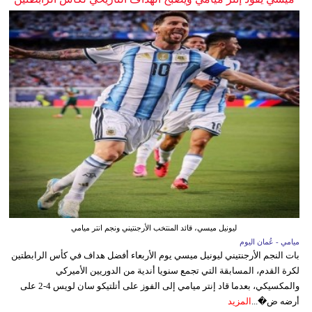
ليونيل ميسي، قائد المنتخب الأرجنتيني ونجم انتر ميامي
ميامي - عُمان اليوم
بات النجم الأرجنتيني ليونيل ميسي يوم الأربعاء أفضل هداف في كأس الرابطتين
لكرة القدم، المسابقة التي تجمع سنويا أندية من الدوريين الأميركي
والمكسيكي، بعدما قاد إنتر ميامي إلى الفوز على أتلتيكو سان لويس 4-2 على
أرضه ض�...
المزيد