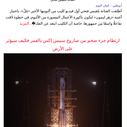
أبوظبي - عُمان اليوم
أطلقت الفنانة بلقيس فتحي أول فيديو كليب من ألبومها الأخير «غِلّ»، باختيار
أغنية «زهر ليمون» لتكون باكورة الأعمال المصورة من الألبوم، في خطوة لاقت
تفاعلًا واسعًا من جمهورها، خاصة أن الكليب ابتعد عن الفك�...
المزيد
ارتطام جزء ضخم من صاروخ سبيس إكس بالقمر فكيف سيؤثر
على الأرض