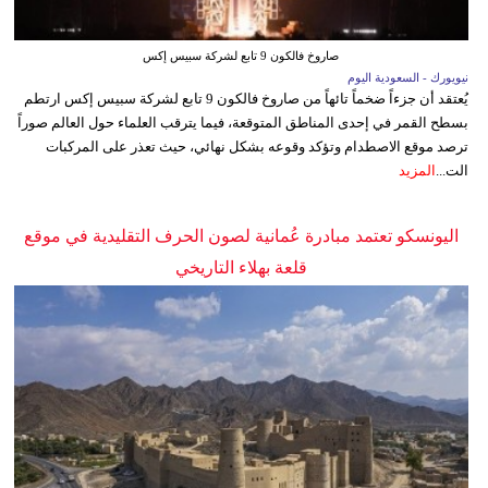
صاروخ فالكون 9 تابع لشركة سبيس إكس
نيويورك - السعودية اليوم
يُعتقد أن جزءاً ضخماً تائهاً من صاروخ فالكون 9 تابع لشركة سبيس إكس ارتطم
بسطح القمر في إحدى المناطق المتوقعة، فيما يترقب العلماء حول العالم صوراً
ترصد موقع الاصطدام وتؤكد وقوعه بشكل نهائي، حيث تعذر على المركبات
الت...
المزيد
اليونسكو تعتمد مبادرة عُمانية لصون الحرف التقليدية في موقع
قلعة بهلاء التاريخي