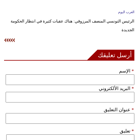
وسفر
العرب اليوم
ديكور
الرئيس التونسي المنصف المرزوقي: هناك عقبات كثيرة في انتظار الحكومة
الجديدة
أخبار
إعلام
أرسل تعليقك
تعليم
*
الإسم
مرأة
علوم
*
البريد الألكتروني
وتكنولوجيا
بيئة
*
عنوان التعليق
مدوَّنات
*
تعليق
أبراج