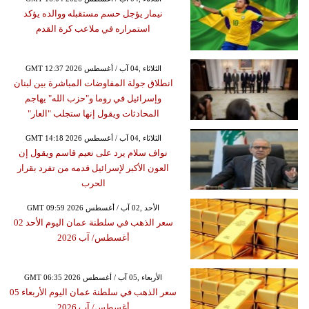
نيمار يؤجل حسم مستقبله ووالده يؤكد
استمراره في ملاعب كرة القدم
GMT 12:37 2026 الثلاثاء ,04 آب / أغسطس
انطلاق جولة المفاوضات المباشرة بين لبنان
وإسرائيل في روما و"حزب الله" يهاجم
المحادثات ويقول إنها ستجلب "العار"
GMT 14:18 2026 الثلاثاء ,04 آب / أغسطس
نواف سلام يرد على نعيم قاسم ويقول إن
العون الأكبر لإسرائيل قدمه من تفرد بقرار
الحرب
GMT 09:59 2026 الأحد ,02 آب / أغسطس
سعر الذهب في سلطنة عمان اليوم الأحد 02
أغسطس/ آب 2026
GMT 06:35 2026 الأربعاء ,05 آب / أغسطس
سعر الذهب في سلطنة عمان اليوم الأربعاء 05
أغسطس/ آب 2026