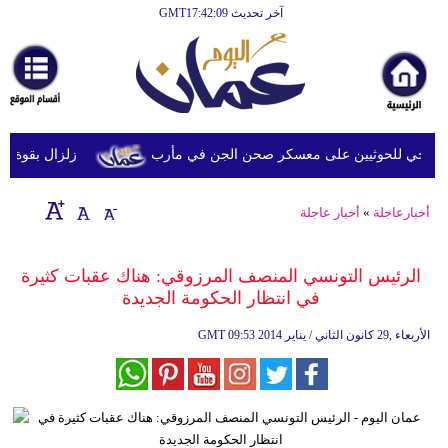
آخر تحديث GMT17:42:09
الرئيسية
أخبارعاجلة
رياضة
ثقافة
ي للحوثيين على معسكر صحن الجن في مأرب
زلزال بقوة 6.3 درجة يضرب جنوب الفلبين دون تحذيرات من تسونامي أو أضرار فورية
إقتصاد
أخبارعاجلة
»
أخبار عاجلة
فن
وموسيقى
الرئيس التونسي المنصف المرزوقي: هناك عقبات كثيرة
في انتظار الحكومة الجديدة
أزياء
09:53 2014 الأربعاء ,29 كانون الثاني / يناير
GMT
صحة
وتغذية
سياحة