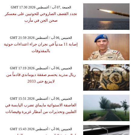
GMT 17:30 2026 الجمعة ,07 آب / أغسطس
تجدد القصف الصاروخي للحوثيين على معسكر
صحن الجن في مأرب
GMT 21:59 2026 الخميس ,06 آب / أغسطس
إصابة 11 مدنياً في نجران جراء اعتداءات حوثية
بالمقذوفات
GMT 17:19 2026 الخميس ,06 آب / أغسطس
ريال مدريد يحسم صفقة ديوماندي قادماً من
لايبزيغ حتى 2033
GMT 15:51 2026 الخميس ,06 آب / أغسطس
العاصفة الاستوائية مايماي تضرب اليابسة في
الفلبين وتحذيرات من أمطار غزيرة وفيضانات
GMT 15:43 2026 الخميس ,06 آب / أغسطس