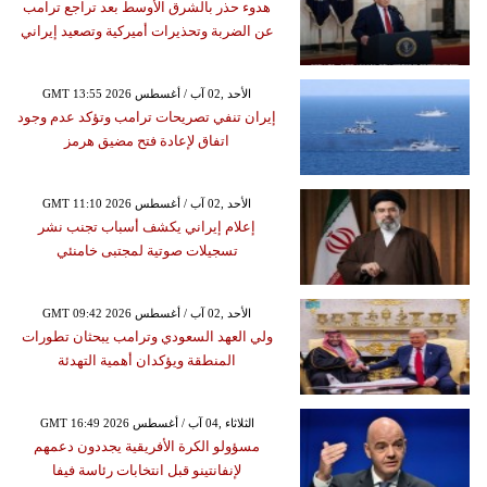
هدوء حذر بالشرق الأوسط بعد تراجع ترامب
عن الضربة وتحذيرات أميركية وتصعيد إيراني
GMT 13:55 2026 الأحد ,02 آب / أغسطس
إيران تنفي تصريحات ترامب وتؤكد عدم وجود
اتفاق لإعادة فتح مضيق هرمز
GMT 11:10 2026 الأحد ,02 آب / أغسطس
إعلام إيراني يكشف أسباب تجنب نشر
تسجيلات صوتية لمجتبى خامنئي
GMT 09:42 2026 الأحد ,02 آب / أغسطس
ولي العهد السعودي وترامب يبحثان تطورات
المنطقة ويؤكدان أهمية التهدئة
GMT 16:49 2026 الثلاثاء ,04 آب / أغسطس
مسؤولو الكرة الأفريقية يجددون دعمهم
لإنفانتينو قبل انتخابات رئاسة فيفا