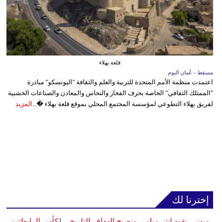
قلعة بهلاء
مسقط - عُمان اليوم
اعتمدت منظمة الأمم المتحدة للتربية والعلم والثقافة "اليونسكو" مبادرة
"الممتلك الثقافي" الخاصة بحرف الفخار والنحاس والمعادن والصناعات الخشبية
لفريق بهلاء التطوعي لمؤسسة المجتمع المحلي بموقع قلعة بهلاء �...
المزيد
إخترنا لك
ميسي يقود إنتر ميامي ويصبح الهداف التاريخي لكأس الرابطتين