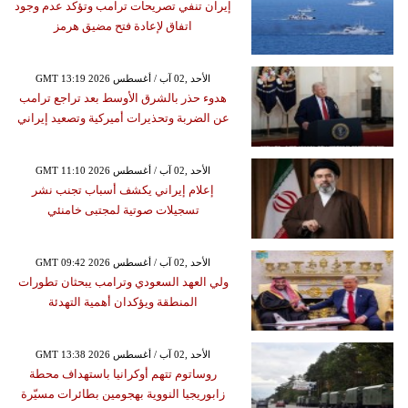
إيران تنفي تصريحات ترامب وتؤكد عدم وجود
اتفاق لإعادة فتح مضيق هرمز
GMT 13:19 2026 الأحد ,02 آب / أغسطس
هدوء حذر بالشرق الأوسط بعد تراجع ترامب
عن الضربة وتحذيرات أميركية وتصعيد إيراني
GMT 11:10 2026 الأحد ,02 آب / أغسطس
إعلام إيراني يكشف أسباب تجنب نشر
تسجيلات صوتية لمجتبى خامنئي
GMT 09:42 2026 الأحد ,02 آب / أغسطس
ولي العهد السعودي وترامب يبحثان تطورات
المنطقة ويؤكدان أهمية التهدئة
GMT 13:38 2026 الأحد ,02 آب / أغسطس
روساتوم تتهم أوكرانيا باستهداف محطة
زابوريجيا النووية بهجومين بطائرات مسيّرة