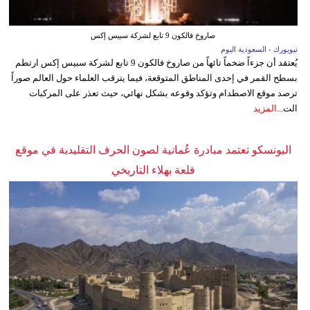
صاروخ فالكون 9 تابع لشركة سبيس إكس
نيويورك - السعودية اليوم
يُعتقد أن جزءاً ضخماً تائهاً من صاروخ فالكون 9 تابع لشركة سبيس إكس ارتطم
بسطح القمر في إحدى المناطق المتوقعة، فيما يترقب العلماء حول العالم صوراً
ترصد موقع الاصطدام وتؤكد وقوعه بشكل نهائي، حيث تعذر على المركبات
الت...
المزيد
اليونسكو تعتمد مبادرة عُمانية لصون الحرف التقليدية في موقع
قلعة بهلاء التاريخي