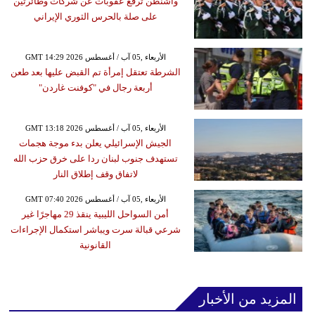
واشنطن ترفع عقوبات عن شركات وطائرتين
على صلة بالحرس الثوري الإيراني
GMT 14:29 2026 الأربعاء ,05 آب / أغسطس
الشرطة تعتقل إمرأة تم القبض عليها بعد طعن
أربعة رجال في "كوفنت غاردن"
GMT 13:18 2026 الأربعاء ,05 آب / أغسطس
الجيش الإسرائيلي يعلن بدء موجة هجمات
تستهدف جنوب لبنان ردا على خرق حزب الله
لاتفاق وقف إطلاق النار
GMT 07:40 2026 الأربعاء ,05 آب / أغسطس
أمن السواحل الليبية ينقذ 29 مهاجرًا غير
شرعي قبالة سرت ويباشر استكمال الإجراءات
القانونية
المزيد من الأخبار