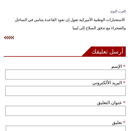
وسفر
العرب اليوم
ديكور
الاستخبارات الوطنية الأميركية تقول إن نفوذ القاعدة يتنامى في الساحل
والصحراء مع تدفق السلاح إلى ليبيا
أخبار
إعلام
أرسل تعليقك
تعليم
*
الإسم
مرأة
علوم
*
البريد الألكتروني
وتكنولوجيا
بيئة
*
عنوان التعليق
مدوَّنات
*
تعليق
أبراج