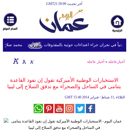
آخر تحديث GMT21:59:09
الرئيسية
أخبارعاجلة
رياضة
ثقافة
محمد صلاح يصل تر
إقتصاد
أخبارعاجلة
»
أخبار عاجلة
فن
وموسيقى
الاستخبارات الوطنية الأميركية تقول إن نفوذ القاعدة
يتنامى في الساحل والصحراء مع تدفق السلاح إلى ليبيا
أزياء
15:40 2014 الثلاثاء ,11 شباط / فبراير
GMT
صحة
وتغذية
سياحة