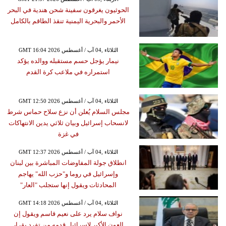
الحوثيون يغرقون سفينة شحن هندية في البحر
الأحمر والبحرية اليمنية تنقذ الطاقم بالكامل
GMT 16:04 2026 الثلاثاء ,04 آب / أغسطس
نيمار يؤجل حسم مستقبله ووالده يؤكد
استمراره في ملاعب كرة القدم
GMT 12:50 2026 الثلاثاء ,04 آب / أغسطس
مجلس السلام يُعلن أن نزع سلاح حماس شرط
لانسحاب إسرائيل وبيان ثلاثي يدين الانتهاكات
في غزة
GMT 12:37 2026 الثلاثاء ,04 آب / أغسطس
انطلاق جولة المفاوضات المباشرة بين لبنان
وإسرائيل في روما و"حزب الله" يهاجم
المحادثات ويقول إنها ستجلب "العار"
GMT 14:18 2026 الثلاثاء ,04 آب / أغسطس
نواف سلام يرد على نعيم قاسم ويقول إن
العون الأكبر لإسرائيل قدمه من تفرد بقرار