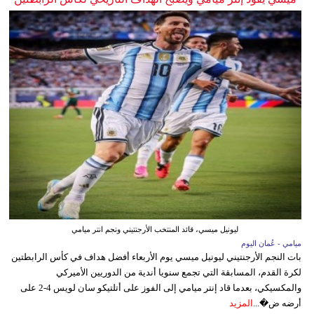
ليونيل ميسي، قائد المنتخب الأرجنتيني ونجم انتر ميامي
ميامي - عُمان اليوم
بات النجم الأرجنتيني ليونيل ميسي يوم الأربعاء أفضل هداف في كأس الرابطتين
لكرة القدم، المسابقة التي تجمع سنويا أندية من الدوريين الأميركي
والمكسيكي، بعدما قاد إنتر ميامي إلى الفوز على أتلتيكو سان لويس 4-2 على
أرضه ض�...
المزيد