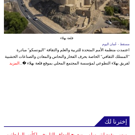
قلعة بهلاء
مسقط - عُمان اليوم
اعتمدت منظمة الأمم المتحدة للتربية والعلم والثقافة "اليونسكو" مبادرة
"الممتلك الثقافي" الخاصة بحرف الفخار والنحاس والمعادن والصناعات الخشبية
لفريق بهلاء التطوعي لمؤسسة المجتمع المحلي بموقع قلعة بهلاء �...
المزيد
إخترنا لك
ميسي يقود إنتر ميامي ويصبح الهداف التاريخي لكأس الرابطتين