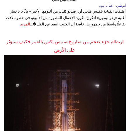
أبوظبي - عُمان اليوم
أطلقت الفنانة بلقيس فتحي أول فيديو كليب من ألبومها الأخير «غِلّ»، باختيار
أغنية «زهر ليمون» لتكون باكورة الأعمال المصورة من الألبوم، في خطوة لاقت
تفاعلًا واسعًا من جمهورها، خاصة أن الكليب ابتعد عن الفك�...
المزيد
ارتطام جزء ضخم من صاروخ سبيس إكس بالقمر فكيف سيؤثر
على الأرض