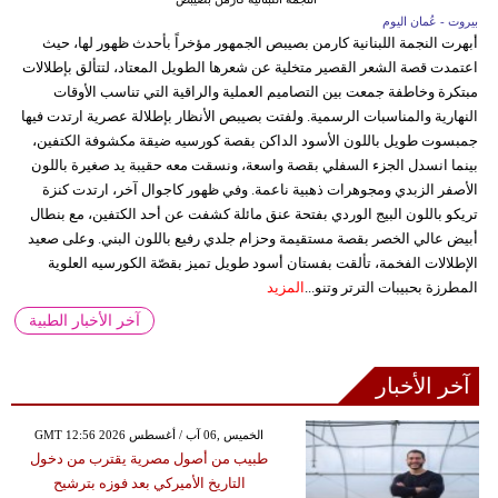
بيروت - عُمان اليوم
أبهرت النجمة اللبنانية كارمن بصيبص الجمهور مؤخراً بأحدث ظهور لها، حيث
اعتمدت قصة الشعر القصير متخلية عن شعرها الطويل المعتاد، لتتألق بإطلالات
مبتكرة وخاطفة جمعت بين التصاميم العملية والراقية التي تناسب الأوقات
النهارية والمناسبات الرسمية. ولفتت بصيبص الأنظار بإطلالة عصرية ارتدت فيها
جمبسوت طويل باللون الأسود الداكن بقصة كورسيه ضيقة مكشوفة الكتفين،
بينما انسدل الجزء السفلي بقصة واسعة، ونسقت معه حقيبة يد صغيرة باللون
الأصفر الزبدي ومجوهرات ذهبية ناعمة. وفي ظهور كاجوال آخر، ارتدت كنزة
تريكو باللون البيج الوردي بفتحة عنق مائلة كشفت عن أحد الكتفين، مع بنطال
أبيض عالي الخصر بقصة مستقيمة وحزام جلدي رفيع باللون البني. وعلى صعيد
الإطلالات الفخمة، تألقت بفستان أسود طويل تميز بقصّة الكورسيه العلوية
المطرزة بحبيبات الترتر وتنو...
المزيد
آخر الأخبار الطبية
آخر الأخبار
GMT 12:56 2026 الخميس ,06 آب / أغسطس
طبيب من أصول مصرية يقترب من دخول
التاريخ الأميركي بعد فوزه بترشيح