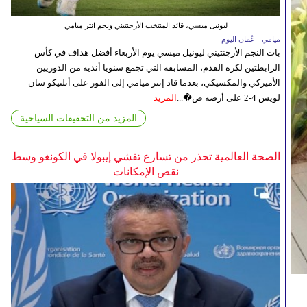
ليونيل ميسي، قائد المنتخب الأرجنتيني ونجم انتر ميامي
ميامي - عُمان اليوم
بات النجم الأرجنتيني ليونيل ميسي يوم الأربعاء أفضل هداف في كأس
الرابطتين لكرة القدم، المسابقة التي تجمع سنويا أندية من الدوريين
الأميركي والمكسيكي، بعدما قاد إنتر ميامي إلى الفوز على أتلتيكو سان
لويس 4-2 على أرضه ض�...
المزيد
المزيد من التحقيقات السياحية
الصحة العالمية تحذر من تسارع تفشي إيبولا في الكونغو وسط
نقص الإمكانات