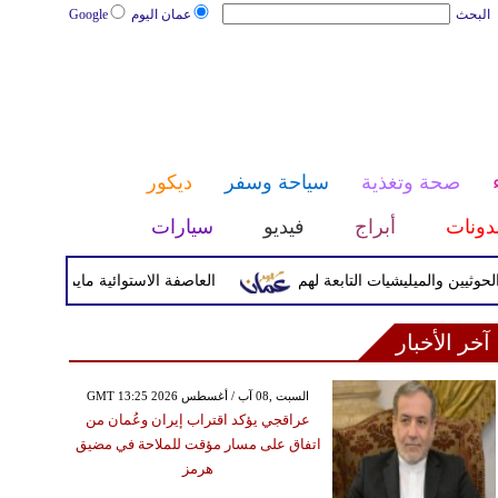
البحث
عمان اليوم
Google
صحة وتغذية
سياحة وسفر
ديكور
دونات
أبراج
فيديو
سيارات
والميليشيات التابعة لهم
العاصفة الاستوائية مايماي تضرب اليابسة
آخر الأخبار
GMT 13:25 2026 السبت ,08 آب / أغسطس
عراقجي يؤكد اقتراب إيران وعُمان من
اتفاق على مسار مؤقت للملاحة في مضيق
هرمز