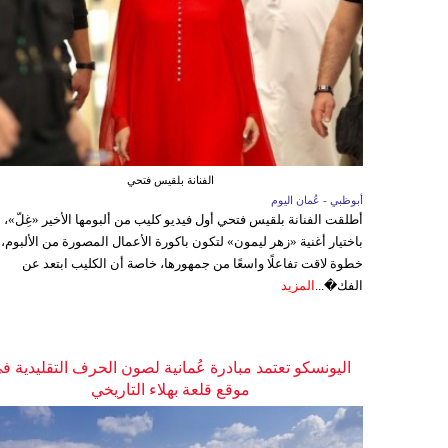
الفنانة بلقيس فتحي
أبوظبي - عُمان اليوم
أطلقت الفنانة بلقيس فتحي أول فيديو كليب من ألبومها الأخير «غِلّ»،
باختيار أغنية «زهر ليمون» لتكون باكورة الأعمال المصورة من الألبوم،
خطوة لاقت تفاعلًا واسعًا من جمهورها، خاصة أن الكليب ابتعد عن
الفك�...
المزيد
اليونسكو تعتمد مبادرة عُمانية لصون الحرف التقليدية ف
موقع قلعة بهلاء التاريخي