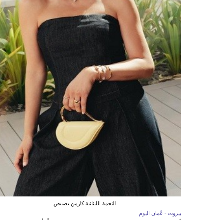
النجمة اللبنانية كارمن بصيبص
بيروت - عُمان اليوم