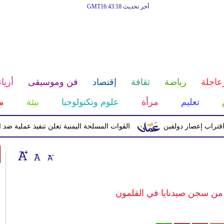
آخر تحديث GMT16:43:18
عاجلة
رياضة
ثقافة
إقتصاد
فن وموسيقى
أزياء
تعليم
مرأة
علوم وتكنولوجيا
بيئة
م
إعصار دولفين
القوات المسلحة اليمنية تعلن تنفيذ عملية ضد الحوثيين 
 من سجن صيدنايا في القلمون