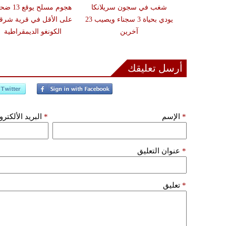
ميركية تفرض
شغب في سجون سريلانكا
هجوم مسلح يوقع 
منصات عملات
يودي بحياة 3 سجناء ويصيب 23
على الأقل في قرية شرق
الحرس الثوري
آخرين
الكونغو الديمقراطية
راني
أرسل تعليقك
*
الإسم
*
البريد الألكتر
*
عنوان التعليق
*
تعليق