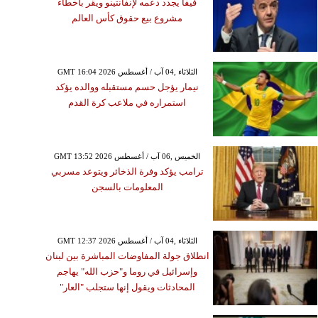
فيفا يجدد دعمه لإنفانتينو ويقر بأخطاء
مشروع بيع حقوق كأس العالم
GMT 16:04 2026 الثلاثاء ,04 آب / أغسطس
نيمار يؤجل حسم مستقبله ووالده يؤكد
استمراره في ملاعب كرة القدم
GMT 13:52 2026 الخميس ,06 آب / أغسطس
ترامب يؤكد وفرة الذخائر ويتوعد مسربي
المعلومات بالسجن
GMT 12:37 2026 الثلاثاء ,04 آب / أغسطس
انطلاق جولة المفاوضات المباشرة بين لبنان
وإسرائيل في روما و"حزب الله" يهاجم
المحادثات ويقول إنها ستجلب "العار"