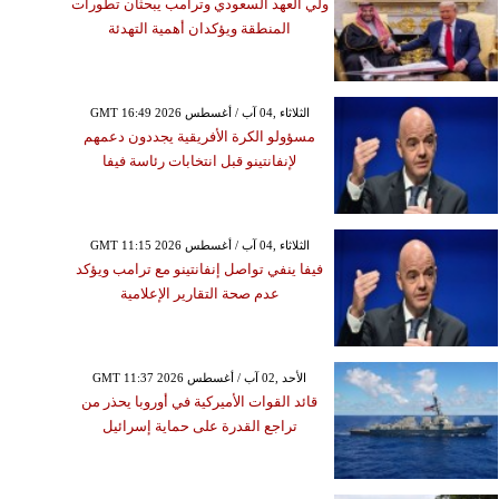
ولي العهد السعودي وترامب يبحثان تطورات
المنطقة ويؤكدان أهمية التهدئة
GMT 16:49 2026 الثلاثاء ,04 آب / أغسطس
مسؤولو الكرة الأفريقية يجددون دعمهم
لإنفانتينو قبل انتخابات رئاسة فيفا
GMT 11:15 2026 الثلاثاء ,04 آب / أغسطس
فيفا ينفي تواصل إنفانتينو مع ترامب ويؤكد
عدم صحة التقارير الإعلامية
GMT 11:37 2026 الأحد ,02 آب / أغسطس
قائد القوات الأميركية في أوروبا يحذر من
تراجع القدرة على حماية إسرائيل