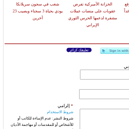
قع
الخزانة الأميركية تفرض
شغب في سجون سريلانكا
اً
عقوبات على منصات عملات
يودي بحياة 3 سجناء ويصيب 23
مشفرة لدعمها الحرس الثوري
آخرين
الإيراني
تعليقك كزائر
وني
*
إلزامي
شروط الاستخدام
شروط النشر:
عدم الإساءة للكاتب أو
للأشخاص أو للمقدسات أو مهاجمة الأديان