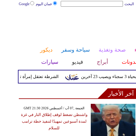
البحث
عمان اليوم
Google
صحة وتغذية
سياحة وسفر
ديكور
دونات
أبراج
فيديو
سيارات
الشرطة تعتقل إمرأة تم القبض عليها بعد
آخر الأخبار
GMT 21:30 2026 الجمعة ,07 آب / أغسطس
واشنطن تضغط لوقف إطلاق النار في غزة
لمدة أسبوعين تمهيدًا لتنفيذ خطة ترامب
للسلام