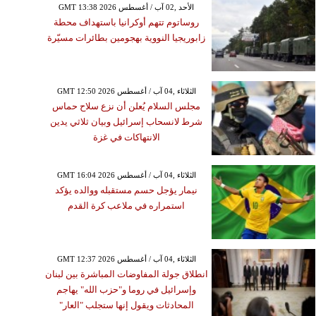
GMT 13:38 2026 الأحد ,02 آب / أغسطس
روساتوم تتهم أوكرانيا باستهداف محطة
زابوريجيا النووية بهجومين بطائرات مسيّرة
GMT 12:50 2026 الثلاثاء ,04 آب / أغسطس
مجلس السلام يُعلن أن نزع سلاح حماس
شرط لانسحاب إسرائيل وبيان ثلاثي يدين
الانتهاكات في غزة
GMT 16:04 2026 الثلاثاء ,04 آب / أغسطس
نيمار يؤجل حسم مستقبله ووالده يؤكد
استمراره في ملاعب كرة القدم
GMT 12:37 2026 الثلاثاء ,04 آب / أغسطس
انطلاق جولة المفاوضات المباشرة بين لبنان
وإسرائيل في روما و"حزب الله" يهاجم
المحادثات ويقول إنها ستجلب "العار"