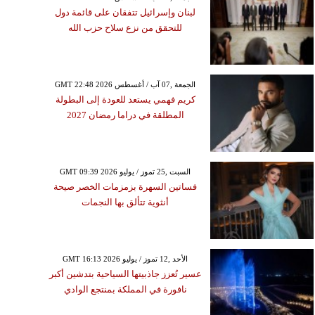
لبنان وإسرائيل تتفقان على قائمة دول
للتحقق من نزع سلاح حزب الله
GMT 22:48 2026 الجمعة ,07 آب / أغسطس
كريم فهمي يستعد للعودة إلى البطولة
المطلقة في دراما رمضان 2027
GMT 09:39 2026 السبت ,25 تموز / يوليو
فساتين السهرة بزمزمات الخصر صيحة
أنثوية تتألق بها النجمات
GMT 16:13 2026 الأحد ,12 تموز / يوليو
عسير تُعزز جاذبيتها السياحية بتدشين أكبر
نافورة في المملكة بمنتجع الوادي