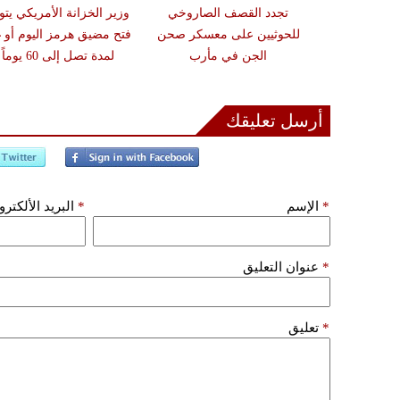
مدنياً في نجران جراء
تجدد القصف الصاروخي
وزير الخزانة الأمريكي يتو
ة بالمقذوفات
للحوثيين على معسكر صحن
فتح مضيق هرمز اليوم أو غد
الجن في مأرب
لمدة تصل إلى 60 يوماً
أرسل تعليقك
*
الإسم
*
البريد الألكتر
*
عنوان التعليق
*
تعليق