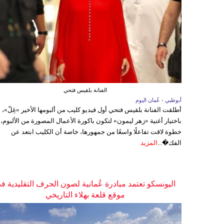
الفنانة بلقيس فتحي
أبوظبي - عُمان اليوم
أطلقت الفنانة بلقيس فتحي أول فيديو كليب من ألبومها الأخير «غِلّ»،
باختيار أغنية «زهر ليمون» لتكون باكورة الأعمال المصورة من الألبوم،
خطوة لاقت تفاعلًا واسعًا من جمهورها، خاصة أن الكليب ابتعد عن
الفك�...
المزيد
اليونسكو تعتمد مبادرة عُمانية لصون الحرف التقليدية ف
موقع قلعة بهلاء التاريخي