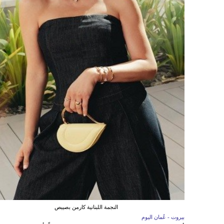
النجمة اللبنانية كارمن بصيبص
بيروت - عُمان اليوم