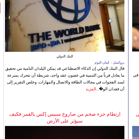
البنك الدولي
بروكسل - عُمان اليوم
قال البنك الدولي إن الذكاء الاصطناعي قد يمكن البلدان النامية من تحقيق
 في
ما يعادل قرناً من التنمية في غضون عقد واحد، شريطة أن تتحرك بسرعة
لسد الفجوات في مجالات الطاقة والاتصال والمهارات. وخلص التقرير إلى
أن فقدان الو�...
المزيد
ي
ارتطام جزء ضخم من صاروخ سبيس إكس بالقمر فكيف
سيؤثر على الأرض