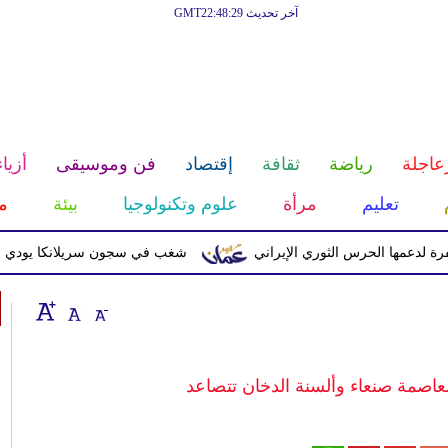
آخر تحديث GMT22:48:29
عاجلة
رياضة
ثقافة
إقتصاد
فن وموسيقى
أزياء
تعليم
مرأة
علوم وتكنولوجيا
بيئة
م
 الحرس الثوري الإيراني
شغب في سجون سريلانكا يودي بحياة 3 سجناء ويصيب 23 آخرين
عاصمة صنعاء وألسنة الدخان تتصاعد