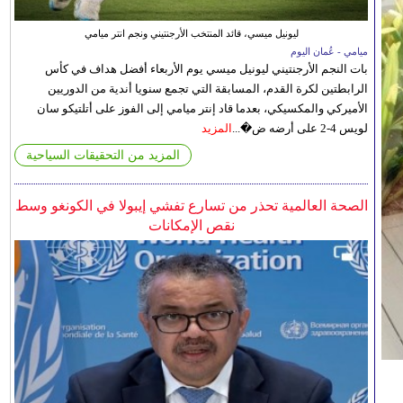
ليونيل ميسي، قائد المنتخب الأرجنتيني ونجم انتر ميامي
ميامي - عُمان اليوم
بات النجم الأرجنتيني ليونيل ميسي يوم الأربعاء أفضل هداف في كأس
الرابطتين لكرة القدم، المسابقة التي تجمع سنويا أندية من الدوريين
الأميركي والمكسيكي، بعدما قاد إنتر ميامي إلى الفوز على أتلتيكو سان
لويس 4-2 على أرضه ض�...
المزيد
المزيد من التحقيقات السياحية
الصحة العالمية تحذر من تسارع تفشي إيبولا في الكونغو وسط
نقص الإمكانات