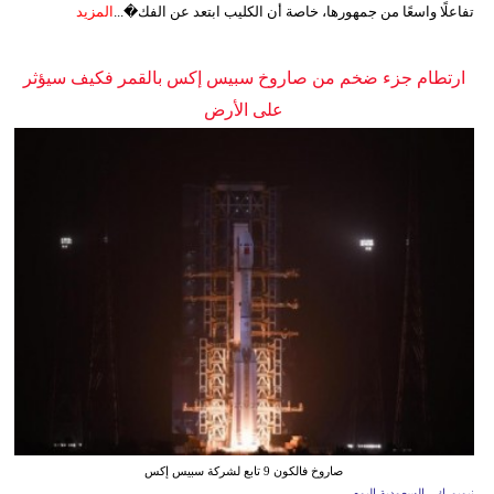
تفاعلًا واسعًا من جمهورها، خاصة أن الكليب ابتعد عن الفك�...
المزيد
ارتطام جزء ضخم من صاروخ سبيس إكس بالقمر فكيف سيؤثر
على الأرض
صاروخ فالكون 9 تابع لشركة سبيس إكس
نيويورك - السعودية اليوم