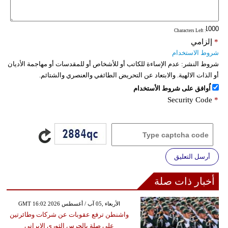
فيديو
: Characters Left
سيارات
*
إلزامي
شروط الاستخدام
شروط النشر:
عدم الإساءة للكاتب أو للأشخاص أو للمقدسات أو مهاجمة الأديان
أو الذات الالهية. والابتعاد عن التحريض الطائفي والعنصري والشتائم.
اُوافق على شروط الأستخدام
Security Code
*
أرسل التعليق
أخبار ذات صلة
GMT 16:02 2026 الأربعاء ,05 آب / أغسطس
واشنطن ترفع عقوبات عن شركات وطائرتين
على صلة بالحرس الثوري الإيراني