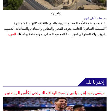
قلعة بهلاء
مسقط - عُمان اليوم
اعتمدت منظمة الأمم المتحدة للتربية والعلم والثقافة "اليونسكو" مبادرة
"الممتلك الثقافي" الخاصة بحرف الفخار والنحاس والمعادن والصناعات الخشبية
لفريق بهلاء التطوعي لمؤسسة المجتمع المحلي بموقع قلعة بهلاء �...
المزيد
إخترنا لك
ميسي يقود إنتر ميامي ويصبح الهداف التاريخي لكأس الرابطتين