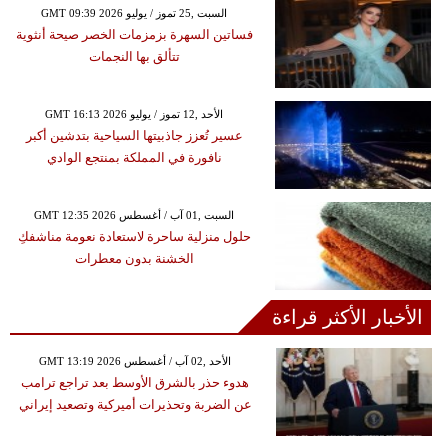
GMT 09:39 2026 السبت ,25 تموز / يوليو
فساتين السهرة بزمزمات الخصر صيحة أنثوية
تتألق بها النجمات
GMT 16:13 2026 الأحد ,12 تموز / يوليو
عسير تُعزز جاذبيتها السياحية بتدشين أكبر
نافورة في المملكة بمنتجع الوادي
GMT 12:35 2026 السبت ,01 آب / أغسطس
حلول منزلية ساحرة لاستعادة نعومة مناشفكِ
الخشنة بدون معطرات
الأخبار الأكثر قراءة
GMT 13:19 2026 الأحد ,02 آب / أغسطس
هدوء حذر بالشرق الأوسط بعد تراجع ترامب
عن الضربة وتحذيرات أميركية وتصعيد إيراني