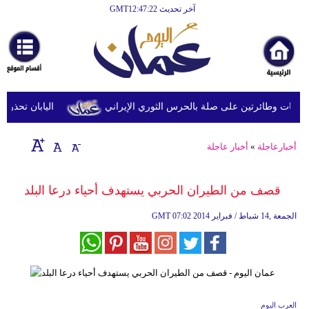
آخر تحديث GMT12:47:22
الرئيسية
أخبارعاجلة
رياضة
ثقافة
 وطائرتين على صلة بالحرس الثوري الإيراني
اليابان تحذر من ا
إقتصاد
أخبارعاجلة
»
أخبار عاجلة
فن
وموسيقى
قصف من الطيران الحربي يستهدف أحياء درعا البلد
أزياء
07:02 2014 الجمعة ,14 شباط / فبراير
GMT
صحة
وتغذية
سياحة
العرب اليوم