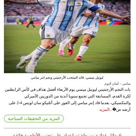
ليونيل ميسي، قائد المنتخب الأرجنتيني ونجم انتر ميامي
ميامي - عُمان اليوم
بات النجم الأرجنتيني ليونيل ميسي يوم الأربعاء أفضل هداف في كأس الرابطتين
لكرة القدم، المسابقة التي تجمع سنويا أندية من الدوريين الأميركي
والمكسيكي، بعدما قاد إنتر ميامي إلى الفوز على أتلتيكو سان لويس 4-2 على
أرضه ض�...
المزيد
المزيد من التحقيقات السياحية
6 بدائل غذائية بسيطة تساعدك على تجنب الأطعمة فائقة