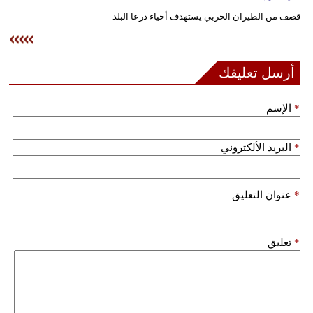
وسفر
قصف من الطيران الحربي يستهدف أحياء درعا البلد
ديكور
أخبار
أرسل تعليقك
إعلام
*
الإسم
تعليم
*
البريد الألكتروني
مرأة
علوم
*
عنوان التعليق
وتكنولوجيا
بيئة
*
تعليق
مدوَّنات
أبراج