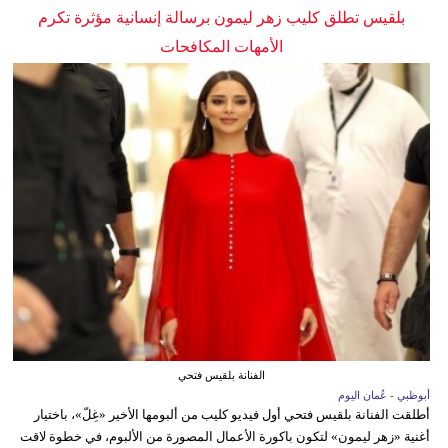
بلقيس تطلق كليب زهر ليمون برسالة إنسانية مؤثرة تكرم
الأمهات المكافحات
الفنانة بلقيس فتحي
أبوظبي - عُمان اليوم
أطلقت الفنانة بلقيس فتحي أول فيديو كليب من ألبومها الأخير «غِلّ»، باختيار
أغنية «زهر ليمون» لتكون باكورة الأعمال المصورة من الألبوم، في خطوة لاقت