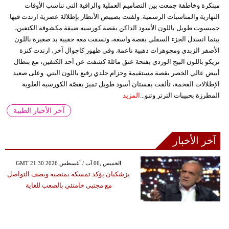
مبتكرة وخاطفة جمعت بين التصاميم العملية والراقية التي تناسب الأوقات
النهارية والمناسبات الرسمية. ولفتت بصيبص الأنظار بإطلالة عصرية ارتدت فيها
جمبسوت طويل باللون الأسود الداكن بقصة كورسيه ضيقة مكشوفة الكتفين،
بينما انسدل الجزء السفلي بقصة واسعة، ونسقت معه حقيبة يد صغيرة باللون
الأصفر الزبدي ومجوهرات ذهبية ناعمة. وفي ظهور كاجوال آخر، ارتدت كنزة
تريكو باللون البيج الوردي بفتحة عنق مائلة كشفت عن أحد الكتفين، مع بنطال
أبيض عالي الخصر بقصة مستقيمة وحزام جلدي رفيع باللون البني. وعلى صعيد
الإطلالات الفخمة، تألقت بفستان أسود طويل تميز بقصّة الكورسيه العلوية
المطرزة بحبيبات الترتر وتنو...
المزيد
آخر الأخبار الطبية
آخر الأخبار
GMT 21:30 2026 الخميس ,06 آب / أغسطس
بزشكيان يؤكد تمسكه بمنصبه ويصف التواصل
مع مجتبى خامنئي بالصعب للغاية