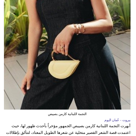
النجمة اللبنانية كارمن بصيبص
بيروت - عُمان اليوم
أبهرت النجمة اللبنانية كارمن بصيبص الجمهور مؤخراً بأحدث ظهور لها، حيث
اعتمدت قصة الشعر القصير متخلية عن شعرها الطويل المعتاد، لتتألق بإطلالات