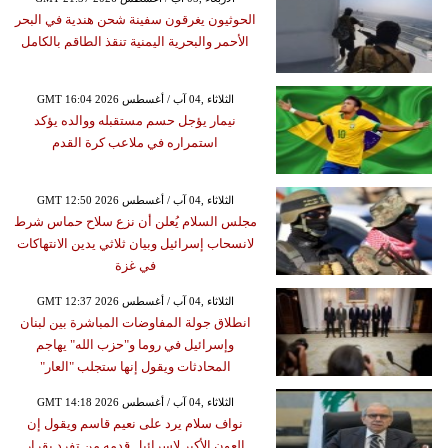
الحوثيون يغرقون سفينة شحن هندية في البحر
الأحمر والبحرية اليمنية تنقذ الطاقم بالكامل
GMT 16:04 2026 الثلاثاء ,04 آب / أغسطس
نيمار يؤجل حسم مستقبله ووالده يؤكد
استمراره في ملاعب كرة القدم
GMT 12:50 2026 الثلاثاء ,04 آب / أغسطس
مجلس السلام يُعلن أن نزع سلاح حماس شرط
لانسحاب إسرائيل وبيان ثلاثي يدين الانتهاكات
في غزة
GMT 12:37 2026 الثلاثاء ,04 آب / أغسطس
انطلاق جولة المفاوضات المباشرة بين لبنان
وإسرائيل في روما و"حزب الله" يهاجم
المحادثات ويقول إنها ستجلب "العار"
GMT 14:18 2026 الثلاثاء ,04 آب / أغسطس
نواف سلام يرد على نعيم قاسم ويقول إن
العون الأكبر لإسرائيل قدمه من تفرد بقرار