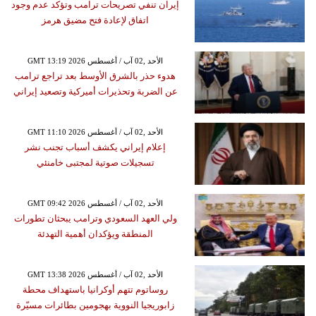
إيران تنفي تصريحات ترامب وتؤكد عدم وجود
اتفاق لإعادة فتح مضيق هرمز
GMT 13:19 2026 الأحد ,02 آب / أغسطس
هدوء حذر بالشرق الأوسط بعد تراجع ترامب
عن الضربة وتحذيرات أميركية وتصعيد إيراني
GMT 11:10 2026 الأحد ,02 آب / أغسطس
إعلام إيراني يكشف أسباب تجنب نشر
تسجيلات صوتية لمجتبى خامنئي
GMT 09:42 2026 الأحد ,02 آب / أغسطس
ولي العهد السعودي وترامب يبحثان تطورات
المنطقة ويؤكدان أهمية التهدئة
GMT 13:38 2026 الأحد ,02 آب / أغسطس
روساتوم تتهم أوكرانيا باستهداف محطة
زابوريجيا النووية بهجومين بطائرات مسيّرة