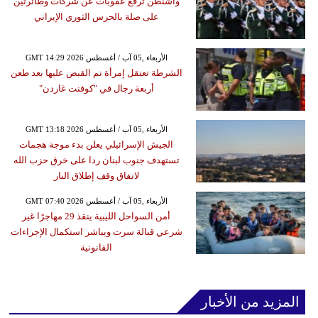
واشنطن ترفع عقوبات عن شركات وطائرتين
على صلة بالحرس الثوري الإيراني
GMT 14:29 2026 الأربعاء ,05 آب / أغسطس
الشرطة تعتقل إمرأة تم القبض عليها بعد طعن
أربعة رجال في "كوفنت غاردن"
GMT 13:18 2026 الأربعاء ,05 آب / أغسطس
الجيش الإسرائيلي يعلن بدء موجة هجمات
تستهدف جنوب لبنان ردا على خرق حزب الله
لاتفاق وقف إطلاق النار
GMT 07:40 2026 الأربعاء ,05 آب / أغسطس
أمن السواحل الليبية ينقذ 29 مهاجرًا غير
شرعي قبالة سرت ويباشر استكمال الإجراءات
القانونية
المزيد من الأخبار