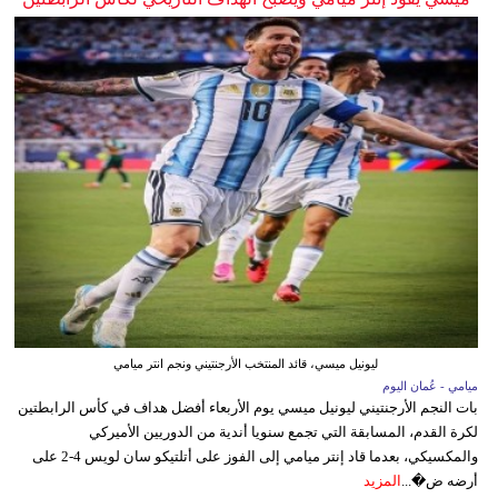
ليونيل ميسي، قائد المنتخب الأرجنتيني ونجم انتر ميامي
ميامي - عُمان اليوم
بات النجم الأرجنتيني ليونيل ميسي يوم الأربعاء أفضل هداف في كأس الرابطتين
لكرة القدم، المسابقة التي تجمع سنويا أندية من الدوريين الأميركي
والمكسيكي، بعدما قاد إنتر ميامي إلى الفوز على أتلتيكو سان لويس 4-2 على
أرضه ض�...
المزيد