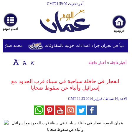
آخر تحديث GMT21:59:09
الرئيسية
أخبارعاجلة
رياضة
ثقافة
محمد صلاح يصل ترك
إقتصاد
أخبارعاجلة
»
أخبار عاجلة
فن
وموسيقى
انفجار في حافلة سياحية في سيناء قرب الحدود مع
إسرائيل وأنباء عن سقوط ضحايا
أزياء
12:53 2014 الأحد ,16 شباط / فبراير
GMT
صحة
وتغذية
سياحة