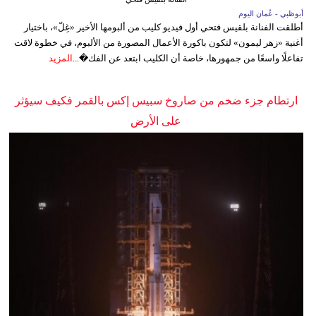
أبوظبي - عُمان اليوم
أطلقت الفنانة بلقيس فتحي أول فيديو كليب من ألبومها الأخير «غِلّ»، باختيار
أغنية «زهر ليمون» لتكون باكورة الأعمال المصورة من الألبوم، في خطوة لاقت
تفاعلًا واسعًا من جمهورها، خاصة أن الكليب ابتعد عن الفك�...
المزيد
ارتطام جزء ضخم من صاروخ سبيس إكس بالقمر فكيف سيؤثر
على الأرض