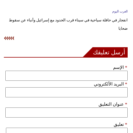
وسفر
العرب اليوم
ديكور
انفجار في حافلة سياحية في سيناء قرب الحدود مع إسرائيل وأنباء عن سقوط
ضحايا
أخبار
إعلام
أرسل تعليقك
تعليم
*
الإسم
مرأة
علوم
*
البريد الألكتروني
وتكنولوجيا
بيئة
*
عنوان التعليق
مدوَّنات
*
تعليق
أبراج