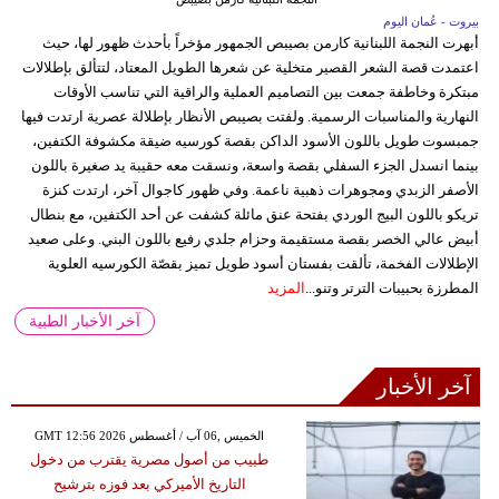
بيروت - عُمان اليوم
أبهرت النجمة اللبنانية كارمن بصيبص الجمهور مؤخراً بأحدث ظهور لها، حيث
اعتمدت قصة الشعر القصير متخلية عن شعرها الطويل المعتاد، لتتألق بإطلالات
مبتكرة وخاطفة جمعت بين التصاميم العملية والراقية التي تناسب الأوقات
النهارية والمناسبات الرسمية. ولفتت بصيبص الأنظار بإطلالة عصرية ارتدت فيها
جمبسوت طويل باللون الأسود الداكن بقصة كورسيه ضيقة مكشوفة الكتفين،
بينما انسدل الجزء السفلي بقصة واسعة، ونسقت معه حقيبة يد صغيرة باللون
الأصفر الزبدي ومجوهرات ذهبية ناعمة. وفي ظهور كاجوال آخر، ارتدت كنزة
تريكو باللون البيج الوردي بفتحة عنق مائلة كشفت عن أحد الكتفين، مع بنطال
أبيض عالي الخصر بقصة مستقيمة وحزام جلدي رفيع باللون البني. وعلى صعيد
الإطلالات الفخمة، تألقت بفستان أسود طويل تميز بقصّة الكورسيه العلوية
المطرزة بحبيبات الترتر وتنو...
المزيد
آخر الأخبار الطبية
آخر الأخبار
GMT 12:56 2026 الخميس ,06 آب / أغسطس
طبيب من أصول مصرية يقترب من دخول
التاريخ الأميركي بعد فوزه بترشيح