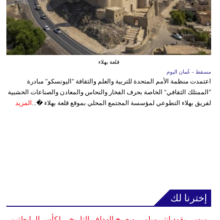
قلعة بهلاء
مسقط - عُمان اليوم
اعتمدت منظمة الأمم المتحدة للتربية والعلم والثقافة "اليونسكو" مبادرة
"الممتلك الثقافي" الخاصة بحرف الفخار والنحاس والمعادن والصناعات الخشبية
لفريق بهلاء التطوعي لمؤسسة المجتمع المحلي بموقع قلعة بهلاء �...
المزيد
إخترنا لك
ميسي يقود إنتر ميامي ويصبح الهداف التاريخي لكأس الرابطتين