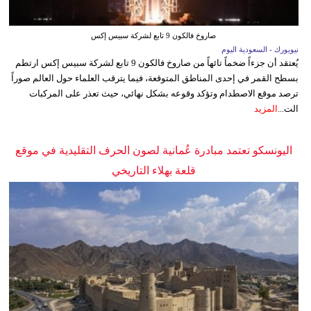
صاروخ فالكون 9 تابع لشركة سبيس إكس
نيويورك - السعودية اليوم
يُعتقد أن جزءاً ضخماً تائهاً من صاروخ فالكون 9 تابع لشركة سبيس إكس ارتطم
بسطح القمر في إحدى المناطق المتوقعة، فيما يترقب العلماء حول العالم صوراً
ترصد موقع الاصطدام وتؤكد وقوعه بشكل نهائي، حيث تعذر على المركبات
الت...
المزيد
اليونسكو تعتمد مبادرة عُمانية لصون الحرف التقليدية في موقع
قلعة بهلاء التاريخي