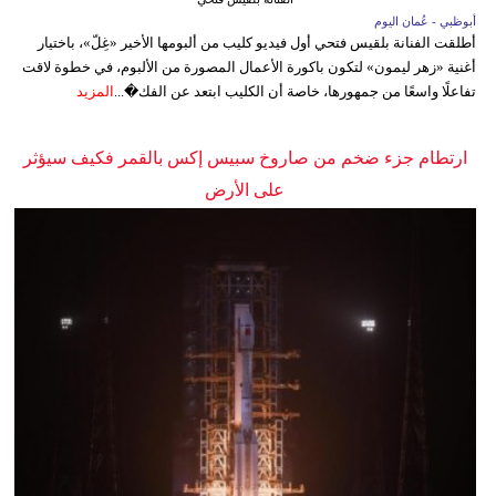
أبوظبي - عُمان اليوم
أطلقت الفنانة بلقيس فتحي أول فيديو كليب من ألبومها الأخير «غِلّ»، باختيار
أغنية «زهر ليمون» لتكون باكورة الأعمال المصورة من الألبوم، في خطوة لاقت
تفاعلًا واسعًا من جمهورها، خاصة أن الكليب ابتعد عن الفك�...
المزيد
ارتطام جزء ضخم من صاروخ سبيس إكس بالقمر فكيف سيؤثر
على الأرض