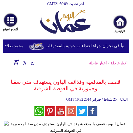
آخر تحديث GMT21:59:09
الرئيسية
أخبارعاجلة
رياضة
ثقافة
محمد صلاح يصل تر
إقتصاد
أخبارعاجلة
»
أخبار عاجلة
فن
وموسيقى
قصف بالمدفعية وقذائف الهاون يستهدف مدن سقبا
وحمورية في الغوطة الشرقية
أزياء
10:32 2014 الثلاثاء ,25 شباط / فبراير
GMT
صحة
وتغذية
سياحة