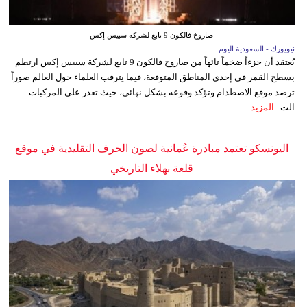
صاروخ فالكون 9 تابع لشركة سبيس إكس
نيويورك - السعودية اليوم
يُعتقد أن جزءاً ضخماً تائهاً من صاروخ فالكون 9 تابع لشركة سبيس إكس ارتطم
بسطح القمر في إحدى المناطق المتوقعة، فيما يترقب العلماء حول العالم صوراً
ترصد موقع الاصطدام وتؤكد وقوعه بشكل نهائي، حيث تعذر على المركبات
الت...
المزيد
اليونسكو تعتمد مبادرة عُمانية لصون الحرف التقليدية في موقع
قلعة بهلاء التاريخي