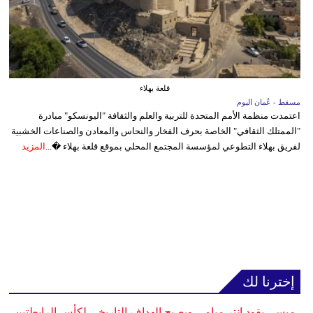
قلعة بهلاء
مسقط - عُمان اليوم
اعتمدت منظمة الأمم المتحدة للتربية والعلم والثقافة "اليونسكو" مبادرة
"الممتلك الثقافي" الخاصة بحرف الفخار والنحاس والمعادن والصناعات الخشبية
لفريق بهلاء التطوعي لمؤسسة المجتمع المحلي بموقع قلعة بهلاء �...
المزيد
إخترنا لك
ميسي يقود إنتر ميامي ويصبح الهداف التاريخي لكأس الرابطتين