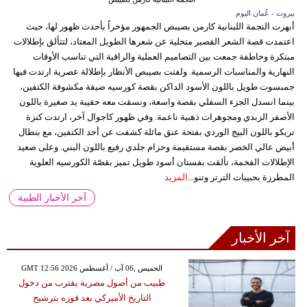
بيروت - عُمان اليوم
أبهرت النجمة اللبنانية كارمن بصيبص الجمهور مؤخراً بأحدث ظهور لها، حيث
اعتمدت قصة الشعر القصير متخلية عن شعرها الطويل المعتاد، لتتألق بإطلالات
مبتكرة وخاطفة جمعت بين التصاميم العملية والراقية التي تناسب الأوقات
النهارية والمناسبات الرسمية. ولفتت بصيبص الأنظار بإطلالة عصرية ارتدت فيها
جمبسوت طويل باللون الأسود الداكن بقصة كورسيه ضيقة مكشوفة الكتفين،
بينما انسدل الجزء السفلي بقصة واسعة، ونسقت معه حقيبة يد صغيرة باللون
الأصفر الزبدي ومجوهرات ذهبية ناعمة. وفي ظهور كاجوال آخر، ارتدت كنزة
تريكو باللون البيج الوردي بفتحة عنق مائلة كشفت عن أحد الكتفين، مع بنطال
أبيض عالي الخصر بقصة مستقيمة وحزام جلدي رفيع باللون البني. وعلى صعيد
الإطلالات الفخمة، تألقت بفستان أسود طويل تميز بقصّة الكورسيه العلوية
المطرزة بحبيبات الترتر وتنو...
المزيد
آخر الأخبار الطبية
آخر الأخبار
GMT 12:56 2026 الخميس ,06 آب / أغسطس
طبيب من أصول مصرية يقترب من دخول
التاريخ الأميركي بعد فوزه بترشيح