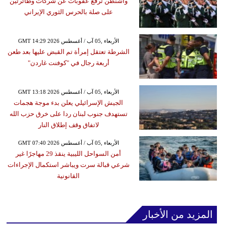
واشنطن ترفع عقوبات عن شركات وطائرتين
على صلة بالحرس الثوري الإيراني
GMT 14:29 2026 الأربعاء ,05 آب / أغسطس
الشرطة تعتقل إمرأة تم القبض عليها بعد طعن
أربعة رجال في "كوفنت غاردن"
GMT 13:18 2026 الأربعاء ,05 آب / أغسطس
الجيش الإسرائيلي يعلن بدء موجة هجمات
تستهدف جنوب لبنان ردا على خرق حزب الله
لاتفاق وقف إطلاق النار
GMT 07:40 2026 الأربعاء ,05 آب / أغسطس
أمن السواحل الليبية ينقذ 29 مهاجرًا غير
شرعي قبالة سرت ويباشر استكمال الإجراءات
القانونية
المزيد من الأخبار