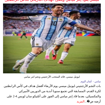
ليونيل ميسي، قائد المنتخب الأرجنتيني ونجم انتر ميامي
ميامي - عُمان اليوم
بات النجم الأرجنتيني ليونيل ميسي يوم الأربعاء أفضل هداف في كأس الرابطتين
لكرة القدم، المسابقة التي تجمع سنويا أندية من الدوريين الأميركي
والمكسيكي، بعدما قاد إنتر ميامي إلى الفوز على أتلتيكو سان لويس 4-2 على
أرضه ض�...
المزيد