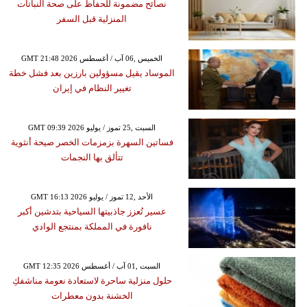
نصائح مضمونة للحفاظ على صحة النباتات
المنزلية قبل السفر
GMT 21:48 2026 الخميس ,06 آب / أغسطس
الموساد يقيل مسؤولين بارزين بعد فشل خطة
تغيير النظام في إيران
GMT 09:39 2026 السبت ,25 تموز / يوليو
فساتين السهرة بزمزمات الخصر صيحة أنثوية
تتألق بها النجمات
GMT 16:13 2026 الأحد ,12 تموز / يوليو
عسير تُعزز جاذبيتها السياحية بتدشين أكبر
نافورة في المملكة بمنتجع الوادي
GMT 12:35 2026 السبت ,01 آب / أغسطس
حلول منزلية ساحرة لاستعادة نعومة مناشفكِ
الخشنة بدون معطرات