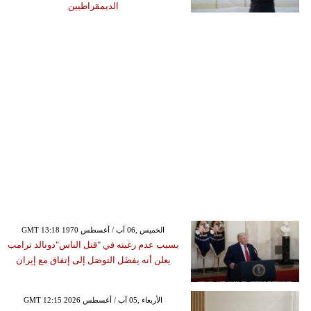
الديمقراطيين
GMT 13:18 1970 الخميس ,06 آب / أغسطس
بسبب عدم رغبته في "قتل الناس"دونالد ترامب
يعلن أنه يفضَل التوصَل إلى إتفاق مع إيران
GMT 12:15 2026 الأربعاء ,05 آب / أغسطس