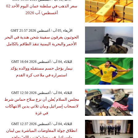
سعر الذهب في سلطنة عمان اليوم الأحد 02
أغسطس/ آب 2026
GMT 21:57 2026 الأربعاء ,05 آب / أغسطس
الحوثيون يغرقون سفينة شحن هندية في البحر
الأحمر والبحرية اليمنية تنقذ الطاقم بالكامل
GMT 16:04 2026 الثلاثاء ,04 آب / أغسطس
نيمار يؤجل حسم مستقبله ووالده يؤكد
استمراره في ملاعب كرة القدم
GMT 12:50 2026 الثلاثاء ,04 آب / أغسطس
مجلس السلام يُعلن أن نزع سلاح حماس شرط
لانسحاب إسرائيل وبيان ثلاثي يدين الانتهاكات
في غزة
GMT 12:37 2026 الثلاثاء ,04 آب / أغسطس
انطلاق جولة المفاوضات المباشرة بين لبنان
وإسرائيل في روما و"حزب الله" يهاجم