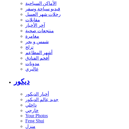
الأماكن السياحية
فيديو سياحة وسفر
رحلات شهر العسل
مقابلات
آخر الأخبار
منتجعات صحية
مغامرة
شمس و بحر
تزلج
أشهر المطاعم
أفخم الفنادق
مدونات
غاليري
ديكور
أخبار الديكور
جديد عالم الديكور
داخلي
خارجي
Your Photos
Feng Shui
منزل