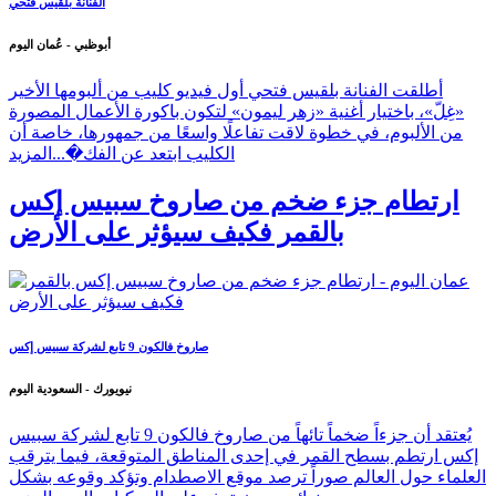
الفنانة بلقيس فتحي
أبوظبي - عُمان اليوم
أطلقت الفنانة بلقيس فتحي أول فيديو كليب من ألبومها الأخير
«غِلّ»، باختيار أغنية «زهر ليمون» لتكون باكورة الأعمال المصورة
من الألبوم، في خطوة لاقت تفاعلًا واسعًا من جمهورها، خاصة أن
الكليب ابتعد عن الفك�...
المزيد
ارتطام جزء ضخم من صاروخ سبيس إكس
بالقمر فكيف سيؤثر على الأرض
صاروخ فالكون 9 تابع لشركة سبيس إكس
نيويورك - السعودية اليوم
يُعتقد أن جزءاً ضخماً تائهاً من صاروخ فالكون 9 تابع لشركة سبيس
إكس ارتطم بسطح القمر في إحدى المناطق المتوقعة، فيما يترقب
العلماء حول العالم صوراً ترصد موقع الاصطدام وتؤكد وقوعه بشكل