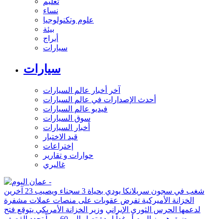
تعليم
نساء
علوم وتكنولوجيا
بيئة
أبراج
سيارات
سيارات
آخر أخبار عالم السيارات
أحدث الإصدارات في عالم السيارات
فيديو عالم السيارات
سوق السيارات
أخبار السيارات
قيد الاختبار
إختراعات
حوارات و تقارير
غاليري
شغب في سجون سريلانكا يودي بحياة 3 سجناء ويصيب 23 آخرين
الخزانة الأميركية تفرض عقوبات على منصات عملات مشفرة
لدعمها الحرس الثوري الإيراني
وزير الخزانة الأمريكي يتوقع فتح
مضيق هرمز اليوم أو غداً لمدة تصل إلى 60 يوماً
تجدد القصف