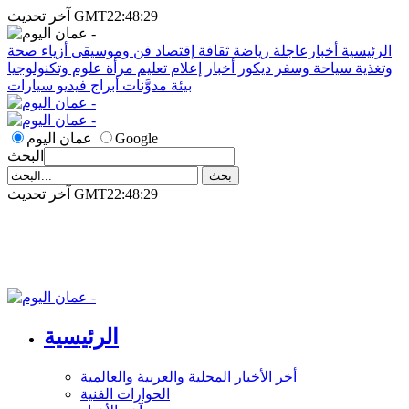
آخر تحديث GMT22:48:29
الرئيسية
أخبارعاجلة
رياضة
ثقافة
إقتصاد
فن وموسيقى
أزياء
صحة
وتغذية
سياحة وسفر
ديكور
أخبار
إعلام
تعليم
مرأة
علوم وتكنولوجيا
بيئة
مدوَّنات
أبراج
فيديو
سيارات
Google
عمان اليوم
البحث
آخر تحديث GMT22:48:29
الرئيسية
أخر الأخبار المحلية والعربية والعالمية
الحوارات الفنية