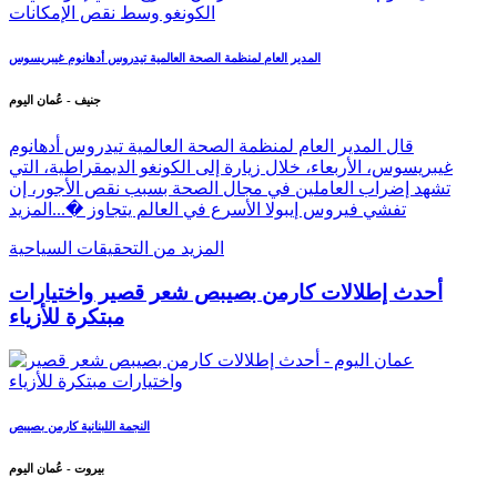
المدير العام لمنظمة الصحة العالمية تيدروس أدهانوم غيبريسوس
جنيف - عُمان اليوم
قال المدير العام لمنظمة الصحة العالمية تيدروس أدهانوم
غيبريسوس، الأربعاء، خلال زيارة إلى الكونغو الديمقراطية، التي
تشهد إضراب العاملين في مجال الصحة بسبب نقص الأجور، إن
تفشي فيروس إيبولا الأسرع في العالم يتجاوز �...
المزيد
المزيد من التحقيقات السياحية
أحدث إطلالات كارمن بصيبص شعر قصير واختيارات
مبتكرة للأزياء
النجمة اللبنانية كارمن بصيبص
بيروت - عُمان اليوم