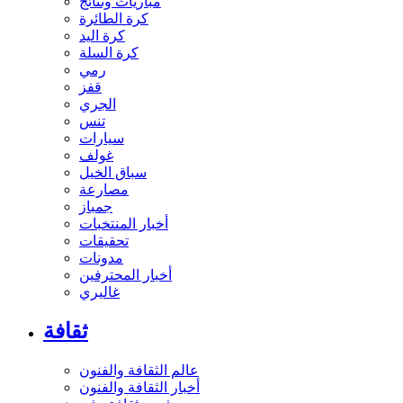
مباريات ونتائج
كرة الطائرة
كرة اليد
كرة السلة
رمي
قفز
الجري
تنس
سيارات
غولف
سباق الخيل
مصارعة
جمباز
أخبار المنتخبات
تحقيقات
مدونات
أخبار المحترفين
غاليري
ثقافة
عالم الثقافة والفنون
أخبار الثقافة والفنون