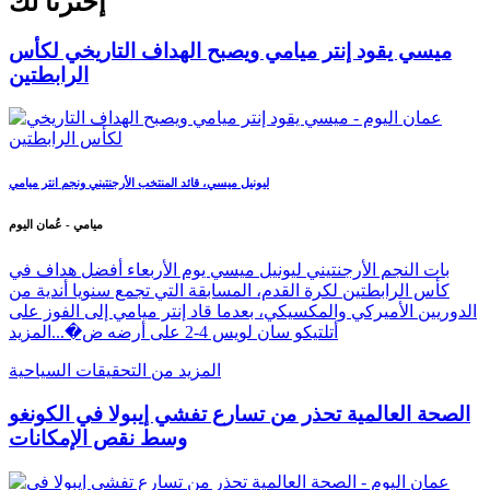
إخترنا لك
ميسي يقود إنتر ميامي ويصبح الهداف التاريخي لكأس
الرابطتين
ليونيل ميسي، قائد المنتخب الأرجنتيني ونجم انتر ميامي
ميامي - عُمان اليوم
بات النجم الأرجنتيني ليونيل ميسي يوم الأربعاء أفضل هداف في
كأس الرابطتين لكرة القدم، المسابقة التي تجمع سنويا أندية من
الدوريين الأميركي والمكسيكي، بعدما قاد إنتر ميامي إلى الفوز على
أتلتيكو سان لويس 4-2 على أرضه ض�...
المزيد
المزيد من التحقيقات السياحية
الصحة العالمية تحذر من تسارع تفشي إيبولا في الكونغو
وسط نقص الإمكانات