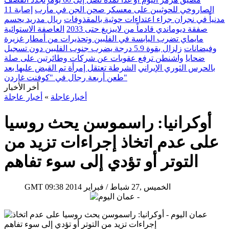
الصاروخي للحوثيين على معسكر صحن الجن في مأرب
إصابة 11
مدنياً في نجران جراء اعتداءات حوثية بالمقذوفات
ريال مدريد يحسم
صفقة ديوماندي قادماً من لايبزيغ حتى 2033
العاصفة الاستوائية
مايماي تضرب اليابسة في الفلبين وتحذيرات من أمطار غزيرة
وفيضانات
زلزال بقوة 5.9 درجة يضرب جنوب الفلبين دون تسجيل
ضحايا
واشنطن ترفع عقوبات عن شركات وطائرتين على صلة
بالحرس الثوري الإيراني
الشرطة تعتقل إمرأة تم القبض عليها بعد
طعن أربعة رجال في "كوفنت غاردن"
أخر الأخبار
أخبارعاجلة
»
أخبار عاجلة
أوكرانيا: راسموسن يحث روسيا
على عدم اتخاذ إجراءات تزيد من
التوتر أو تؤدي إلى سوء تفاهم
09:38 2014 الخميس ,27 شباط / فبراير
GMT