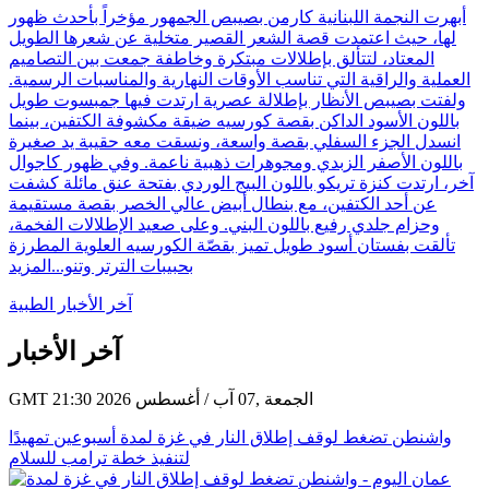
أبهرت النجمة اللبنانية كارمن بصيبص الجمهور مؤخراً بأحدث ظهور
لها، حيث اعتمدت قصة الشعر القصير متخلية عن شعرها الطويل
المعتاد، لتتألق بإطلالات مبتكرة وخاطفة جمعت بين التصاميم
العملية والراقية التي تناسب الأوقات النهارية والمناسبات الرسمية.
ولفتت بصيبص الأنظار بإطلالة عصرية ارتدت فيها جمبسوت طويل
باللون الأسود الداكن بقصة كورسيه ضيقة مكشوفة الكتفين، بينما
انسدل الجزء السفلي بقصة واسعة، ونسقت معه حقيبة يد صغيرة
باللون الأصفر الزبدي ومجوهرات ذهبية ناعمة. وفي ظهور كاجوال
آخر، ارتدت كنزة تريكو باللون البيج الوردي بفتحة عنق مائلة كشفت
عن أحد الكتفين، مع بنطال أبيض عالي الخصر بقصة مستقيمة
وحزام جلدي رفيع باللون البني. وعلى صعيد الإطلالات الفخمة،
تألقت بفستان أسود طويل تميز بقصّة الكورسيه العلوية المطرزة
بحبيبات الترتر وتنو...
المزيد
آخر الأخبار الطبية
آخر الأخبار
GMT 21:30 2026 الجمعة ,07 آب / أغسطس
واشنطن تضغط لوقف إطلاق النار في غزة لمدة أسبوعين تمهيدًا
لتنفيذ خطة ترامب للسلام