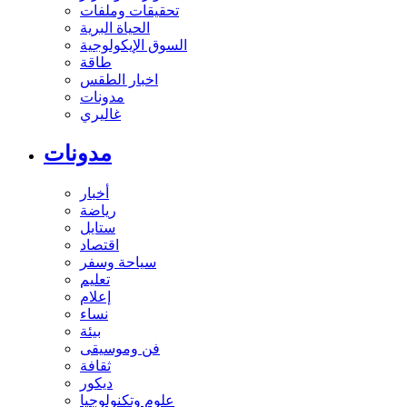
تحقيقات وملفات
الحياة البرية
السوق الإيكولوجية
طاقة
اخبار الطقس
مدونات
غاليري
مدونات
أخبار
رياضة
ستايل
اقتصاد
سياحة وسفر
تعليم
إعلام
نساء
بيئة
فن وموسيقى
ثقافة
ديكور
علوم وتكنولوجيا