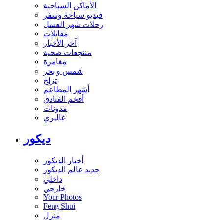
الأماكن السياحية
فيديو سياحة وسفر
رحلات شهر العسل
مقابلات
آخر الأخبار
منتجعات صحية
مغامرة
شمس و بحر
تزلج
أشهر المطاعم
أفخم الفنادق
مدونات
غاليري
ديكور
أخبار الديكور
جديد عالم الديكور
داخلي
خارجي
Your Photos
Feng Shui
منزل