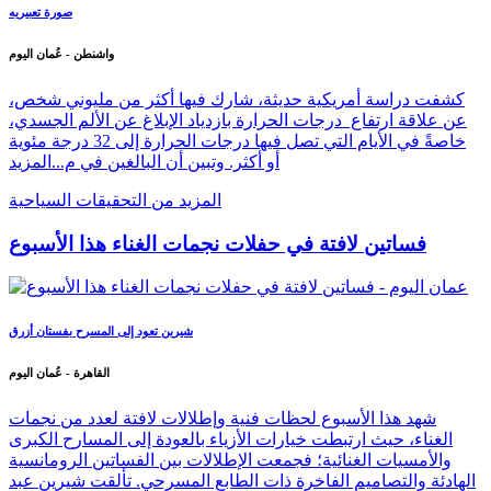
صورة تعبيريه
واشنطن - عُمان اليوم
كشفت دراسة أمريكية حديثة، شارك فيها أكثر من مليوني شخص،
عن علاقة ارتفاع درجات الحرارة بازدياد الإبلاغ عن الألم الجسدي،
خاصةً في الأيام التي تصل فيها درجات الحرارة إلى 32 درجة مئوية
أو أكثر. وتبين أن البالغين في م...
المزيد
المزيد من التحقيقات السياحية
فساتين لافتة في حفلات نجمات الغناء هذا الأسبوع
شيرين تعود إلى المسرح بفستان أزرق
القاهرة - عُمان اليوم
شهد هذا الأسبوع لحظات فنية وإطلالات لافتة لعدد من نجمات
الغناء، حيث ارتبطت خيارات الأزياء بالعودة إلى المسارح الكبرى
والأمسيات الغنائية؛ فجمعت الإطلالات بين الفساتين الرومانسية
الهادئة والتصاميم الفاخرة ذات الطابع المسرحي. تألقت شيرين عبد