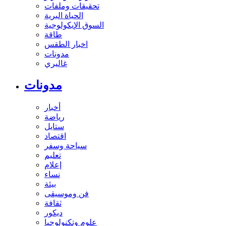
تحقيقات وملفات
الحياة البرية
السوق الإيكولوجية
طاقة
اخبار الطقس
مدونات
غاليري
مدونات
أخبار
رياضة
ستايل
اقتصاد
سياحة وسفر
تعليم
إعلام
نساء
بيئة
فن وموسيقى
ثقافة
ديكور
علوم وتكنولوجيا