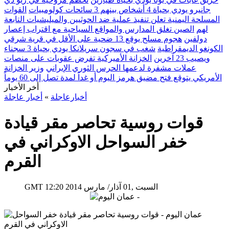
جانيرو يودي بحياة 4 أشخاص بينهم 3 سائحات كولومبيات
القوات
المسلحة اليمنية تعلن تنفيذ عملية ضد الحوثيين والميليشيات التابعة
لهم
الصين تغلق المدارس والمواقع السياحية مع اقتراب إعصار
دولفين
هجوم مسلح يوقع 13 ضحية على الأقل في قرية شرقي
الكونغو الديمقراطية
شغب في سجون سريلانكا يودي بحياة 3 سجناء
ويصيب 23 آخرين
الخزانة الأميركية تفرض عقوبات على منصات
عملات مشفرة لدعمها الحرس الثوري الإيراني
وزير الخزانة
الأمريكي يتوقع فتح مضيق هرمز اليوم أو غداً لمدة تصل إلى 60 يوماً
أخر الأخبار
أخبارعاجلة
»
أخبار عاجلة
قوات روسية تحاصر مقر قيادة
خفر السواحل الاوكراني في
القرم
12:20 2014 السبت ,01 آذار/ مارس
GMT