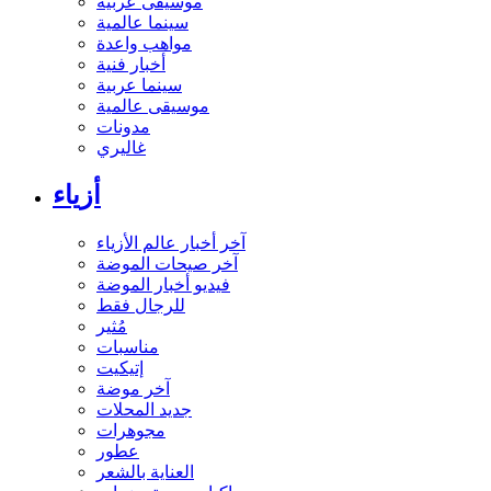
موسيقى عربية
سينما عالمية
مواهب واعدة
أخبار فنية
سينما عربية
موسيقى عالمية
مدونات
غاليري
أزياء
آخر أخبار عالم الأزياء
آخر صيحات الموضة
فيديو أخبار الموضة
للرجال فقط
مُثير
مناسبات
إتيكيت
آخر موضة
جديد المحلات
مجوهرات
عطور
العناية بالشعر