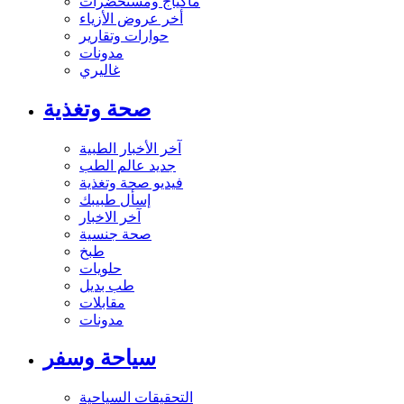
ماكياج ومستحضرات
أخر عروض الأزياء
حوارات وتقارير
مدونات
غاليري
صحة وتغذية
آخر الأخبار الطبية
جديد عالم الطب
فيديو صحة وتغذية
إسأل طبيبك
آخر الاخبار
صحة جنسية
طبخ
حلويات
طب بديل
مقابلات
مدونات
سياحة وسفر
التحقيقات السياحية