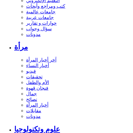
التعليم الإلكتروني
كتب ومراجع وأبحاث
جامعات عالمية
جامعات عربية
حوارات و تقارير
سؤال وجواب
مدونات
مرأة
آخر أخبار المرأة
أخبار النساء
فيديو
تحقيقات
الأم والطفل
فنجان قهوة
جمال
نصائح
أخبار المرأة
مقابلات
مدونات
علوم وتكنولوجيا