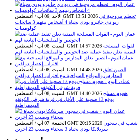
تحطم مروحية في
الأحد ,09 آب / أغسطس GMT 13:51 2026
ريو دي جانيرو يودي بحياة 4 أشخاص بينهم 3 سائحات
كولومبيات
القوات المسلحة
السبت ,08 آب / أغسطس GMT 14:57 2026
اليمنية تعلن تنفيذ عملية ضد الحوثيين والميليشيات التابعة لهم
الصين تغلق
السبت ,08 آب / أغسطس GMT 14:48 2026
المدارس والمواقع السياحية مع اقتراب إعصار دولفين
هجوم مسلح
السبت ,08 آب / أغسطس GMT 14:40 2026
يوقع 13 ضحية على الأقل في قرية شرقي الكونغو
الديمقراطية
شغب في سجون
الجمعة ,07 آب / أغسطس GMT 20:15 2026
سريلانكا يودي بحياة 3 سجناء ويصيب 23 آخرين