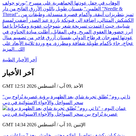
الوهاب في حفل عودتها الجماهيرية على مسرح "بورتو جولف
العلمين" بفستان طويل باللون الأزرق الفاتح من دار "Needle &
Thread"، تميز بتطريزات أنيقة، وأكمام قصيرة منسدلة، وطبقات من
الكشكش المتتالي، إضافة إلى فيونكة بارزة عند الصدر أضفت لمسة
شبابية، حيث اعتمدت تسريحة شعر بتموجات عفوية ومكياجاً ناعماً
أبرز حضورها العفوي المريح. وفي المقابل، أطلت ميادة الحناوي في
عودتها لمهرجان قرطاج الدولي بفستان أزرق فاخر من تصميم منال
عجاج، جاء بأكمام طويلة شفافة ومطرزة، مع وردة ثلاثية الأبعاد على
الك...
المزيد
آخر الأخبار الطبية
آخر الأخبار
GMT 12:51 2026 الأحد ,09 آب / أغسطس
"ذا تي روم" يُطلق تجربة شاي بعد الظهيرة برؤية عصرية تُزاوج بين
سحر السواحل والأجواء الاستوائية في دبي
GMT 14:34 2026 الإثنين ,10 آب / أغسطس
بزشكيان يكشف تفاصيل لقائه مجتبى خامنئي بعد 7 ساعات من