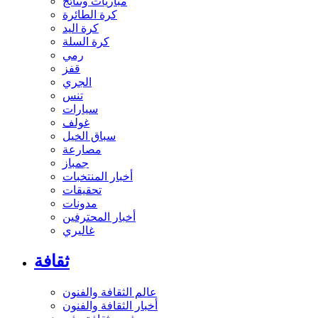
مباريات ونتائج
كرة الطائرة
كرة اليد
كرة السلة
رمي
قفز
الجري
تنس
سيارات
غولف
سباق الخيل
مصارعة
جمباز
أخبار المنتخبات
تحقيقات
مدونات
أخبار المحترفين
غاليري
ثقافة
عالم الثقافة والفنون
أخبار الثقافة والفنون