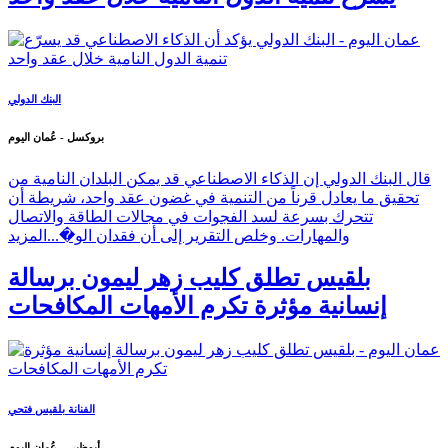
البنك الدولي
بروكسل - عُمان اليوم
قال البنك الدولي إن الذكاء الاصطناعي قد يمكن البلدان النامية من
تحقيق ما يعادل قرناً من التنمية في غضون عقد واحد، شريطة أن
تتحرك بسرعة لسد الفجوات في مجالات الطاقة والاتصال
والمهارات. وخلص التقرير إلى أن فقدان الو�...
المزيد
بلقيس تطلق كليب زهر ليمون برسالة
إنسانية مؤثرة تكرم الأمهات المكافحات
الفنانة بلقيس فتحي
أبوظبي - عُمان اليوم