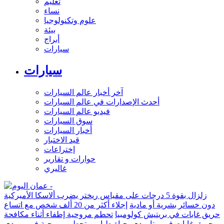
تعليم
نساء
علوم وتكنولوجيا
بيئة
أبراج
سيارات
سيارات
آخر أخبار عالم السيارات
أحدث الإصدارات في عالم السيارات
فيديو عالم السيارات
سوق السيارات
أخبار السيارات
قيد الاختبار
إختراعات
حوارات و تقارير
غاليري
زلزال بقوة 5 درجات على مقياس ريختر يضرب ألاسكا الأميركية
دون خسائر بشرية أو مادية
إجلاء أكثر من 20 ألف شخص مع اتساع
حريق غابات في بريتيش كولومبيا
تحطم مروحية إطفاء أثناء مكافحة
حريق غابات في يوتا يودي بحياة طيارين
تحطم مروحية في ريو دي