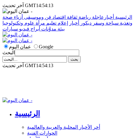
آخر تحديث GMT14:54:13
الرئيسية
أخبارعاجلة
رياضة
ثقافة
إقتصاد
فن وموسيقى
أزياء
صحة
وتغذية
سياحة وسفر
ديكور
أخبار
إعلام
تعليم
مرأة
علوم وتكنولوجيا
بيئة
مدوَّنات
أبراج
فيديو
سيارات
Google
عمان اليوم
البحث
آخر تحديث GMT14:54:13
الرئيسية
أخر الأخبار المحلية والعربية والعالمية
الحوارات الفنية