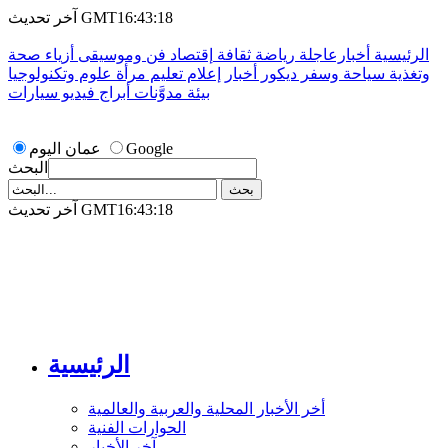
آخر تحديث GMT16:43:18
الرئيسية
أخبارعاجلة
رياضة
ثقافة
إقتصاد
فن وموسيقى
أزياء
صحة
وتغذية
سياحة وسفر
ديكور
أخبار
إعلام
تعليم
مرأة
علوم وتكنولوجيا
بيئة
مدوَّنات
أبراج
فيديو
سيارات
Google
عمان اليوم
البحث
آخر تحديث GMT16:43:18
الرئيسية
أخر الأخبار المحلية والعربية والعالمية
الحوارات الفنية
آخر الأخبار