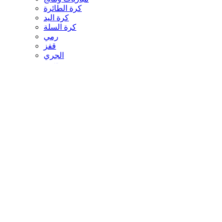
كرة الطائرة
كرة اليد
كرة السلة
رمي
قفز
الجري
تنس
سيارات
غولف
سباق الخيل
مصارعة
جمباز
أخبار المنتخبات
تحقيقات
مدونات
أخبار المحترفين
غاليري
ثقافة
عالم الثقافة والفنون
أخبار الثقافة والفنون
فيديو ثقافة وفن