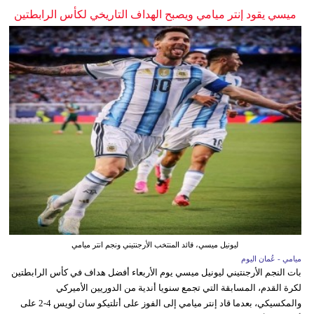
ميسي يقود إنتر ميامي ويصبح الهداف التاريخي لكأس الرابطتين
ليونيل ميسي، قائد المنتخب الأرجنتيني ونجم انتر ميامي
ميامي - عُمان اليوم
بات النجم الأرجنتيني ليونيل ميسي يوم الأربعاء أفضل هداف في كأس الرابطتين
لكرة القدم، المسابقة التي تجمع سنويا أندية من الدوريين الأميركي
والمكسيكي، بعدما قاد إنتر ميامي إلى الفوز على أتلتيكو سان لويس 4-2 على