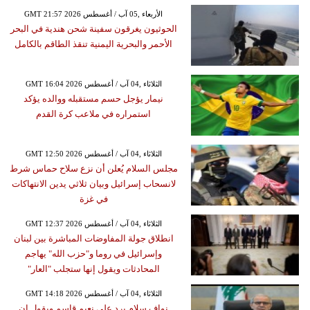
GMT 21:57 2026 الأربعاء ,05 آب / أغسطس
الحوثيون يغرقون سفينة شحن هندية في البحر
الأحمر والبحرية اليمنية تنقذ الطاقم بالكامل
GMT 16:04 2026 الثلاثاء ,04 آب / أغسطس
نيمار يؤجل حسم مستقبله ووالده يؤكد
استمراره في ملاعب كرة القدم
GMT 12:50 2026 الثلاثاء ,04 آب / أغسطس
مجلس السلام يُعلن أن نزع سلاح حماس شرط
لانسحاب إسرائيل وبيان ثلاثي يدين الانتهاكات
في غزة
GMT 12:37 2026 الثلاثاء ,04 آب / أغسطس
انطلاق جولة المفاوضات المباشرة بين لبنان
وإسرائيل في روما و"حزب الله" يهاجم
المحادثات ويقول إنها ستجلب "العار"
GMT 14:18 2026 الثلاثاء ,04 آب / أغسطس
نواف سلام يرد على نعيم قاسم ويقول إن