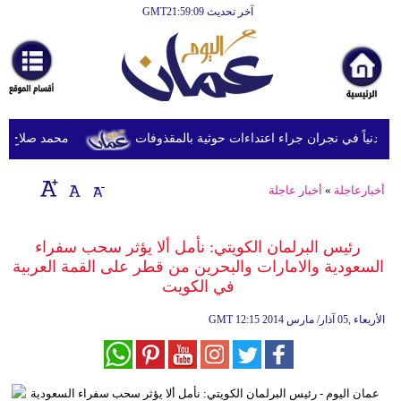
آخر تحديث GMT21:59:09
الرئيسية
أخبارعاجلة
رياضة
ثقافة
محمد صلاح يصل تر
إقتصاد
أخبارعاجلة
»
أخبار عاجلة
فن
وموسيقى
رئيس البرلمان الكويتي: نأمل ألا يؤثر سحب سفراء
السعودية والامارات والبحرين من قطر على القمة العربية
أزياء
في الكويت
صحة
12:15 2014 الأربعاء ,05 آذار/ مارس
GMT
وتغذية
سياحة