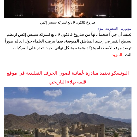
صاروخ فالكون 9 تابع لشركة سبيس إكس
نيويورك - السعودية اليوم
يُعتقد أن جزءاً ضخماً تائهاً من صاروخ فالكون 9 تابع لشركة سبيس إكس ارتطم
بسطح القمر في إحدى المناطق المتوقعة، فيما يترقب العلماء حول العالم صوراً
ترصد موقع الاصطدام وتؤكد وقوعه بشكل نهائي، حيث تعذر على المركبات
الت...
المزيد
اليونسكو تعتمد مبادرة عُمانية لصون الحرف التقليدية في موقع
قلعة بهلاء التاريخي