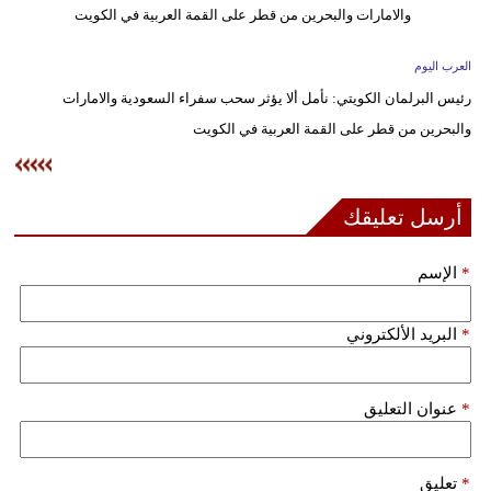
وسفر
ديكور
العرب اليوم
رئيس البرلمان الكويتي: نأمل ألا يؤثر سحب سفراء السعودية والامارات
أخبار
والبحرين من قطر على القمة العربية في الكويت
إعلام
تعليم
أرسل تعليقك
مرأة
*
الإسم
علوم
وتكنولوجيا
*
البريد الألكتروني
بيئة
*
عنوان التعليق
مدوَّنات
أبراج
*
تعليق