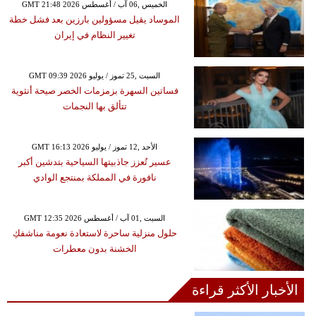
GMT 21:48 2026 الخميس ,06 آب / أغسطس
الموساد يقيل مسؤولين بارزين بعد فشل خطة
تغيير النظام في إيران
GMT 09:39 2026 السبت ,25 تموز / يوليو
فساتين السهرة بزمزمات الخصر صيحة أنثوية
تتألق بها النجمات
GMT 16:13 2026 الأحد ,12 تموز / يوليو
عسير تُعزز جاذبيتها السياحية بتدشين أكبر
نافورة في المملكة بمنتجع الوادي
GMT 12:35 2026 السبت ,01 آب / أغسطس
حلول منزلية ساحرة لاستعادة نعومة مناشفكِ
الخشنة بدون معطرات
الأخبار الأكثر قراءة