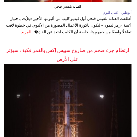
الفنانة بلقيس فتحي
أبوظبي - عُمان اليوم
أطلقت الفنانة بلقيس فتحي أول فيديو كليب من ألبومها الأخير «غِلّ»، باختيار
أغنية «زهر ليمون» لتكون باكورة الأعمال المصورة من الألبوم، في خطوة لاقت
تفاعلًا واسعًا من جمهورها، خاصة أن الكليب ابتعد عن الفك�...
المزيد
ارتطام جزء ضخم من صاروخ سبيس إكس بالقمر فكيف سيؤثر
على الأرض