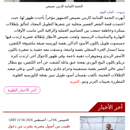
النجمة اللبنانية كارمن بصيبص
بيروت - عُمان اليوم
أبهرت النجمة اللبنانية كارمن بصيبص الجمهور مؤخراً بأحدث ظهور لها، حيث
اعتمدت قصة الشعر القصير متخلية عن شعرها الطويل المعتاد، لتتألق بإطلالات
مبتكرة وخاطفة جمعت بين التصاميم العملية والراقية التي تناسب الأوقات
النهارية والمناسبات الرسمية. ولفتت بصيبص الأنظار بإطلالة عصرية ارتدت فيها
جمبسوت طويل باللون الأسود الداكن بقصة كورسيه ضيقة مكشوفة الكتفين،
بينما انسدل الجزء السفلي بقصة واسعة، ونسقت معه حقيبة يد صغيرة باللون
الأصفر الزبدي ومجوهرات ذهبية ناعمة. وفي ظهور كاجوال آخر، ارتدت كنزة
تريكو باللون البيج الوردي بفتحة عنق مائلة كشفت عن أحد الكتفين، مع بنطال
أبيض عالي الخصر بقصة مستقيمة وحزام جلدي رفيع باللون البني. وعلى صعيد
الإطلالات الفخمة، تألقت بفستان أسود طويل تميز بقصّة الكورسيه العلوية
المطرزة بحبيبات الترتر وتنو...
المزيد
آخر الأخبار الطبية
آخر الأخبار
GMT 12:56 2026 الخميس ,06 آب / أغسطس
طبيب من أصول مصرية يقترب من دخول