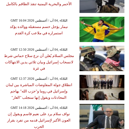
الأحمر والبحرية اليمنية تنقذ الطاقم بالكامل
GMT 16:04 2026 الثلاثاء ,04 آب / أغسطس
نيمار يؤجل حسم مستقبله ووالده يؤكد
استمراره في ملاعب كرة القدم
GMT 12:50 2026 الثلاثاء ,04 آب / أغسطس
مجلس السلام يُعلن أن نزع سلاح حماس شرط
لانسحاب إسرائيل وبيان ثلاثي يدين الانتهاكات
في غزة
GMT 12:37 2026 الثلاثاء ,04 آب / أغسطس
انطلاق جولة المفاوضات المباشرة بين لبنان
وإسرائيل في روما و"حزب الله" يهاجم
المحادثات ويقول إنها ستجلب "العار"
GMT 14:18 2026 الثلاثاء ,04 آب / أغسطس
نواف سلام يرد على نعيم قاسم ويقول إن
العون الأكبر لإسرائيل قدمه من تفرد بقرار
الحرب