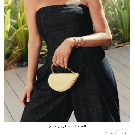
النجمة اللبنانية كارمن بصيبص
بيروت - عُمان اليوم