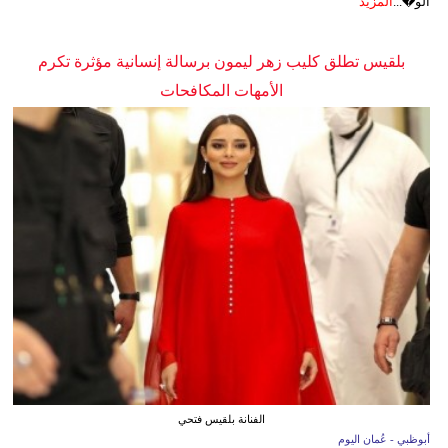
الو�...
المزيد
بلقيس تطلق كليب زهر ليمون برسالة إنسانية مؤثرة تكرم
الأمهات المكافحات
الفنانة بلقيس فتحي
أبوظبي - عُمان اليوم