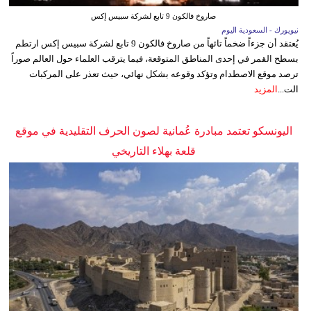
صاروخ فالكون 9 تابع لشركة سبيس إكس
نيويورك - السعودية اليوم
يُعتقد أن جزءاً ضخماً تائهاً من صاروخ فالكون 9 تابع لشركة سبيس إكس ارتطم
بسطح القمر في إحدى المناطق المتوقعة، فيما يترقب العلماء حول العالم صوراً
ترصد موقع الاصطدام وتؤكد وقوعه بشكل نهائي، حيث تعذر على المركبات
الت...
المزيد
اليونسكو تعتمد مبادرة عُمانية لصون الحرف التقليدية في موقع
قلعة بهلاء التاريخي