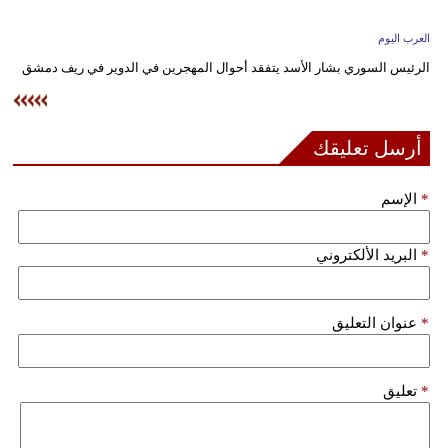
وسفر
العرب اليوم
ديكور
الرئيس السوري بشار الأسد يتفقد أحوال المهجرين في الدوير في ريف دمشق
أخبار
إعلام
أرسل تعليقك
تعليم
*
الإسم
مرأة
*
البريد الألكتروني
علوم
وتكنولوجيا
*
عنوان التعليق
بيئة
مدوَّنات
*
تعليق
أبراج