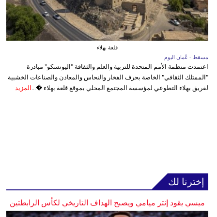
قلعة بهلاء
مسقط - عُمان اليوم
اعتمدت منظمة الأمم المتحدة للتربية والعلم والثقافة "اليونسكو" مبادرة
"الممتلك الثقافي" الخاصة بحرف الفخار والنحاس والمعادن والصناعات الخشبية
لفريق بهلاء التطوعي لمؤسسة المجتمع المحلي بموقع قلعة بهلاء �...
المزيد
إخترنا لك
ميسي يقود إنتر ميامي ويصبح الهداف التاريخي لكأس الرابطتين