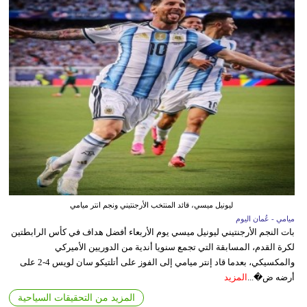
ليونيل ميسي، قائد المنتخب الأرجنتيني ونجم انتر ميامي
ميامي - عُمان اليوم
بات النجم الأرجنتيني ليونيل ميسي يوم الأربعاء أفضل هداف في كأس الرابطتين
لكرة القدم، المسابقة التي تجمع سنويا أندية من الدوريين الأميركي
والمكسيكي، بعدما قاد إنتر ميامي إلى الفوز على أتلتيكو سان لويس 4-2 على
أرضه ض�...
المزيد
المزيد من التحقيقات السياحية