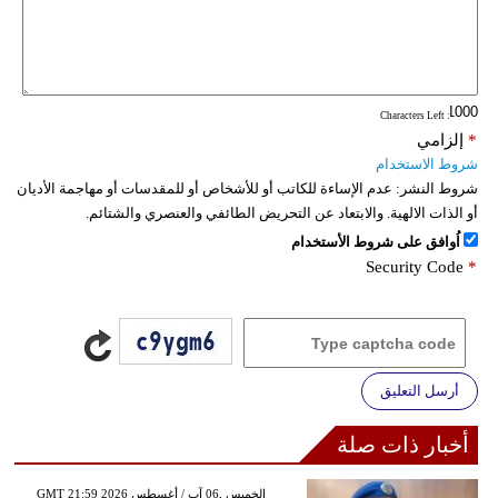
فيديو
سيارات
: Characters Left
*
إلزامي
شروط الاستخدام
شروط النشر:
عدم الإساءة للكاتب أو للأشخاص أو للمقدسات أو مهاجمة الأديان
أو الذات الالهية. والابتعاد عن التحريض الطائفي والعنصري والشتائم.
اُوافق على شروط الأستخدام
Security Code
*
أرسل التعليق
أخبار ذات صلة
GMT 21:59 2026 الخميس ,06 آب / أغسطس