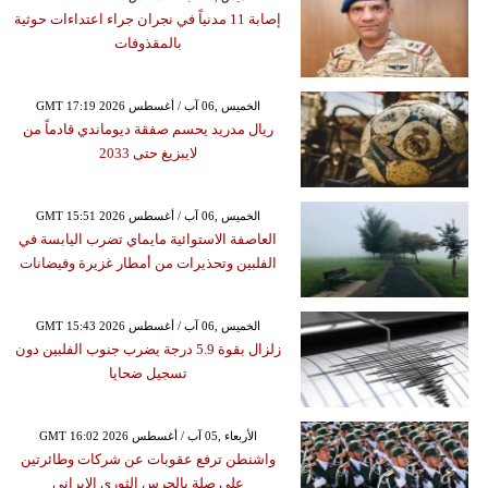
إصابة 11 مدنياً في نجران جراء اعتداءات حوثية
بالمقذوفات
GMT 17:19 2026 الخميس ,06 آب / أغسطس
ريال مدريد يحسم صفقة ديوماندي قادماً من
لايبزيغ حتى 2033
GMT 15:51 2026 الخميس ,06 آب / أغسطس
العاصفة الاستوائية مايماي تضرب اليابسة في
الفلبين وتحذيرات من أمطار غزيرة وفيضانات
GMT 15:43 2026 الخميس ,06 آب / أغسطس
زلزال بقوة 5.9 درجة يضرب جنوب الفلبين دون
تسجيل ضحايا
GMT 16:02 2026 الأربعاء ,05 آب / أغسطس
واشنطن ترفع عقوبات عن شركات وطائرتين
على صلة بالحرس الثوري الإيراني