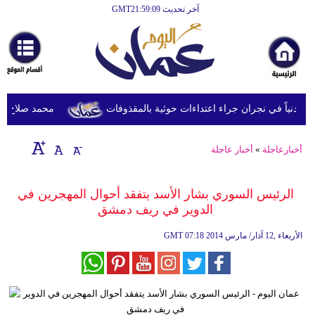
آخر تحديث GMT21:59:09
الرئيسية
أخبارعاجلة
رياضة
ثقافة
محمد صلاح يصل ترك
إقتصاد
أخبارعاجلة
»
أخبار عاجلة
فن
وموسيقى
الرئيس السوري بشار الأسد يتفقد أحوال المهجرين في
الدوير في ريف دمشق
أزياء
07:18 2014 الأربعاء ,12 آذار/ مارس
GMT
صحة
وتغذية
سياحة