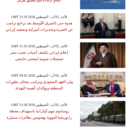
اتفاق لإعادة فتح مضيق هرمز
GMT 13:19 2026 الأحد ,02 آب / أغسطس
هدوء حذر بالشرق الأوسط بعد تراجع ترامب
عن الضربة وتحذيرات أميركية وتصعيد إيراني
GMT 11:10 2026 الأحد ,02 آب / أغسطس
إعلام إيراني يكشف أسباب تجنب نشر
تسجيلات صوتية لمجتبى خامنئي
GMT 09:42 2026 الأحد ,02 آب / أغسطس
ولي العهد السعودي وترامب يبحثان تطورات
المنطقة ويؤكدان أهمية التهدئة
GMT 13:38 2026 الأحد ,02 آب / أغسطس
روساتوم تتهم أوكرانيا باستهداف محطة
زابوريجيا النووية بهجومين بطائرات مسيّرة