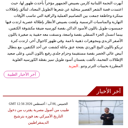
أبهرت النجمة اللبنانية كارمن بصيبص الجمهور مؤخراً بأحدث ظهور لها، حيث
اعتمدت قصة الشعر القصير متخلية عن شعرها الطويل المعتاد، لتتألق بإطلالات
مبتكرة وخاطفة جمعت بين التصاميم العملية والراقية التي تناسب الأوقات
النهارية والمناسبات الرسمية. ولفتت بصيبص الأنظار بإطلالة عصرية ارتدت فيها
جمبسوت طويل باللون الأسود الداكن بقصة كورسيه ضيقة مكشوفة الكتفين،
بينما انسدل الجزء السفلي بقصة واسعة، ونسقت معه حقيبة يد صغيرة باللون
الأصفر الزبدي ومجوهرات ذهبية ناعمة. وفي ظهور كاجوال آخر، ارتدت كنزة
تريكو باللون البيج الوردي بفتحة عنق مائلة كشفت عن أحد الكتفين، مع بنطال
أبيض عالي الخصر بقصة مستقيمة وحزام جلدي رفيع باللون البني. وعلى صعيد
الإطلالات الفخمة، تألقت بفستان أسود طويل تميز بقصّة الكورسيه العلوية
المطرزة بحبيبات الترتر وتنو...
المزيد
آخر الأخبار الطبية
آخر الأخبار
GMT 12:56 2026 الخميس ,06 آب / أغسطس
طبيب من أصول مصرية يقترب من دخول
التاريخ الأميركي بعد فوزه بترشيح
الديمقراطيين