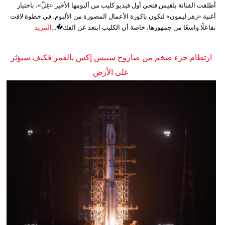
أطلقت الفنانة بلقيس فتحي أول فيديو كليب من ألبومها الأخير «غِلّ»، باختيار
أغنية «زهر ليمون» لتكون باكورة الأعمال المصورة من الألبوم، في خطوة لاقت
تفاعلًا واسعًا من جمهورها، خاصة أن الكليب ابتعد عن الفك�...
المزيد
ارتطام جزء ضخم من صاروخ سبيس إكس بالقمر فكيف سيؤثر
على الأرض