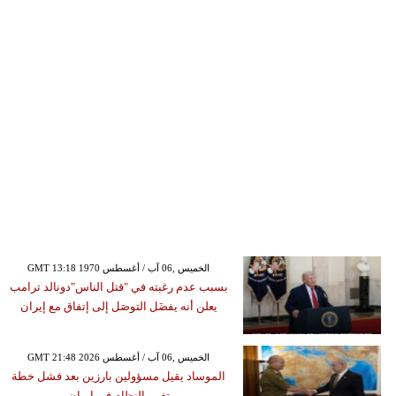
GMT 13:18 1970 الخميس ,06 آب / أغسطس
بسبب عدم رغبته في "قتل الناس"دونالد ترامب
يعلن أنه يفضَل التوصَل إلى إتفاق مع إيران
GMT 21:48 2026 الخميس ,06 آب / أغسطس
الموساد يقيل مسؤولين بارزين بعد فشل خطة
تغيير النظام في إيران