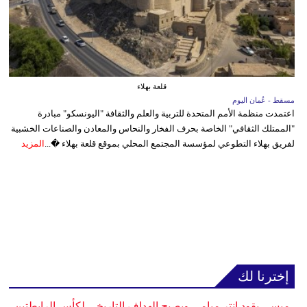
قلعة بهلاء
مسقط - عُمان اليوم
اعتمدت منظمة الأمم المتحدة للتربية والعلم والثقافة "اليونسكو" مبادرة
"الممتلك الثقافي" الخاصة بحرف الفخار والنحاس والمعادن والصناعات الخشبية
لفريق بهلاء التطوعي لمؤسسة المجتمع المحلي بموقع قلعة بهلاء �...
المزيد
إخترنا لك
ميسي يقود إنتر ميامي ويصبح الهداف التاريخي لكأس الرابطتين