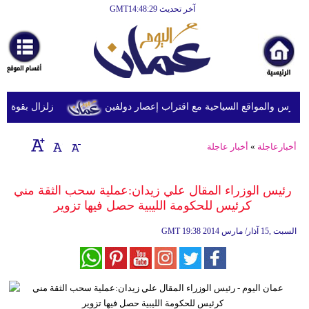
آخر تحديث GMT14:48:29
الرئيسية
أخبارعاجلة
رياضة
ثقافة
رس والمواقع السياحية مع اقتراب إعصار دولفين
زلزال بقوة 5.9 درجة يضرب جنوب الفلبين دون تسجيل ضحايا
إقتصاد
أخبارعاجلة
»
أخبار عاجلة
فن
وموسيقى
رئيس الوزراء المقال علي زيدان:عملية سحب الثقة مني
كرئيس للحكومة الليبية حصل فيها تزوير
أزياء
19:38 2014 السبت ,15 آذار/ مارس
GMT
صحة
وتغذية
سياحة