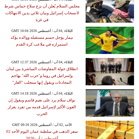
مجلس السلام يُعلن أن نزع سلاح حماس شرط
لانسحاب إسرائيل وبيان ثلاثي يدين الانتهاكات
في غزة
GMT 16:04 2026 الثلاثاء ,04 آب / أغسطس
نيمار يؤجل حسم مستقبله ووالده يؤكد
استمراره في ملاعب كرة القدم
GMT 12:37 2026 الثلاثاء ,04 آب / أغسطس
انطلاق جولة المفاوضات المباشرة بين لبنان
وإسرائيل في روما و"حزب الله" يهاجم
المحادثات ويقول إنها ستجلب "العار"
GMT 14:18 2026 الثلاثاء ,04 آب / أغسطس
نواف سلام يرد على نعيم قاسم ويقول إن
العون الأكبر لإسرائيل قدمه من تفرد بقرار
الحرب
GMT 09:59 2026 الأحد ,02 آب / أغسطس
سعر الذهب في سلطنة عمان اليوم الأحد 02
أغسطس/ آب 2026