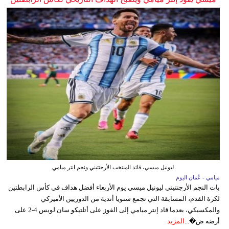
ليونيل ميسي، قائد المنتخب الأرجنتيني ونجم انتر ميامي
ميامي - عُمان اليوم
بات النجم الأرجنتيني ليونيل ميسي يوم الأربعاء أفضل هداف في كأس الرابطتين
لكرة القدم، المسابقة التي تجمع سنويا أندية من الدوريين الأميركي
والمكسيكي، بعدما قاد إنتر ميامي إلى الفوز على أتلتيكو سان لويس 4-2 على
أرضه ض�...
المزيد