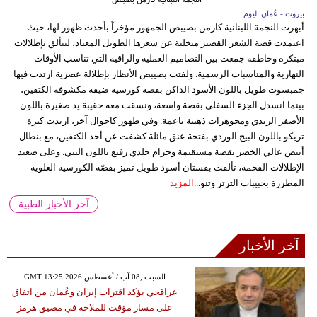
بيروت - عُمان اليوم
أبهرت النجمة اللبنانية كارمن بصيبص الجمهور مؤخراً بأحدث ظهور لها، حيث
اعتمدت قصة الشعر القصير متخلية عن شعرها الطويل المعتاد، لتتألق بإطلالات
مبتكرة وخاطفة جمعت بين التصاميم العملية والراقية التي تناسب الأوقات
النهارية والمناسبات الرسمية. ولفتت بصيبص الأنظار بإطلالة عصرية ارتدت فيها
جمبسوت طويل باللون الأسود الداكن بقصة كورسيه ضيقة مكشوفة الكتفين،
بينما انسدل الجزء السفلي بقصة واسعة، ونسقت معه حقيبة يد صغيرة باللون
الأصفر الزبدي ومجوهرات ذهبية ناعمة. وفي ظهور كاجوال آخر، ارتدت كنزة
تريكو باللون البيج الوردي بفتحة عنق مائلة كشفت عن أحد الكتفين، مع بنطال
أبيض عالي الخصر بقصة مستقيمة وحزام جلدي رفيع باللون البني. وعلى صعيد
الإطلالات الفخمة، تألقت بفستان أسود طويل تميز بقصّة الكورسيه العلوية
المطرزة بحبيبات الترتر وتنو...
المزيد
آخر الأخبار الطبية
آخر الأخبار
GMT 13:25 2026 السبت ,08 آب / أغسطس
عراقجي يؤكد اقتراب إيران وعُمان من اتفاق
على مسار مؤقت للملاحة في مضيق هرمز