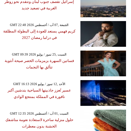
إسرائيل تقصف جنوب لبنان وتتقدم نحو زوطر
الغربية في تصعيد جديد
GMT 22:48 2026 الجمعة ,07 آب / أغسطس
كريم فهمي يستعد للعودة إلى البطولة المطلقة
في دراما رمضان 2027
GMT 09:39 2026 السبت ,25 تموز / يوليو
فساتين السهرة بزمزمات الخصر صيحة أنثوية
تتألق بها النجمات
GMT 16:13 2026 الأحد ,12 تموز / يوليو
عسير تُعزز جاذبيتها السياحية بتدشين أكبر
نافورة في المملكة بمنتجع الوادي
GMT 12:35 2026 السبت ,01 آب / أغسطس
حلول منزلية ساحرة لاستعادة نعومة مناشفكِ
الخشنة بدون معطرات