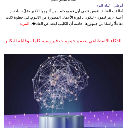
أبوظبي - عُمان اليوم
أطلقت الفنانة بلقيس فتحي أول فيديو كليب من ألبومها الأخير «غِلّ»، باختيار
أغنية «زهر ليمون» لتكون باكورة الأعمال المصورة من الألبوم، في خطوة لاقت
تفاعلًا واسعًا من جمهورها، خاصة أن الكليب ابتعد عن الفك�...
المزيد
الذكاء الاصطناعي يصمم جينومات فيروسية كاملة وقابلة للتكاثر