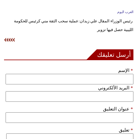
وسفر
العرب اليوم
ديكور
رئيس الوزراء المقال علي زيدان:عملية سحب الثقة مني كرئيس للحكومة
الليبية حصل فيها تزوير
أخبار
إعلام
أرسل تعليقك
تعليم
*
الإسم
مرأة
علوم
*
البريد الألكتروني
وتكنولوجيا
بيئة
*
عنوان التعليق
مدوَّنات
*
تعليق
أبراج