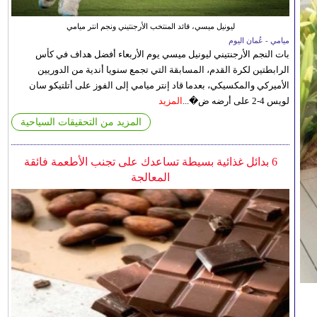
ليونيل ميسي، قائد المنتخب الأرجنتيني ونجم انتر ميامي
ميامي - عُمان اليوم
بات النجم الأرجنتيني ليونيل ميسي يوم الأربعاء أفضل هداف في كأس
الرابطتين لكرة القدم، المسابقة التي تجمع سنويا أندية من الدوريين
الأميركي والمكسيكي، بعدما قاد إنتر ميامي إلى الفوز على أتلتيكو سان
لويس 4-2 على أرضه ض�...
المزيد
المزيد من التحقيقات السياحية
6 بدائل غذائية بسيطة تساعدك على تجنب الأطعمة فائقة
المعالجة