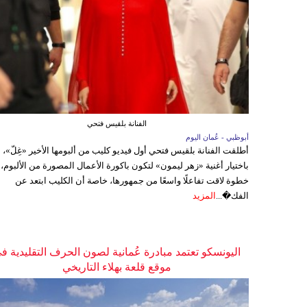
الفنانة بلقيس فتحي
أبوظبي - عُمان اليوم
أطلقت الفنانة بلقيس فتحي أول فيديو كليب من ألبومها الأخير «غِلّ»،
باختيار أغنية «زهر ليمون» لتكون باكورة الأعمال المصورة من الألبوم،
خطوة لاقت تفاعلًا واسعًا من جمهورها، خاصة أن الكليب ابتعد عن
الفك�...
المزيد
اليونسكو تعتمد مبادرة عُمانية لصون الحرف التقليدية ف
موقع قلعة بهلاء التاريخي