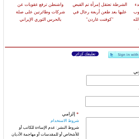
دء
الشرطة تعتقل إمرأة تم القبض
واشنطن ترفع عقوبات عن
وب
عليها بعد طعن أربعة رجال في
شركات وطائرتين على صلة
له
"كوفنت غاردن"
بالحرس الثوري الإيراني
تعليقك كزائر
وني
*
إلزامي
شروط الاستخدام
شروط النشر:
عدم الإساءة للكاتب أو
للأشخاص أو للمقدسات أو مهاجمة الأديان