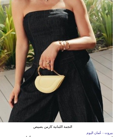
النجمة اللبنانية كارمن بصيبص
بيروت - عُمان اليوم