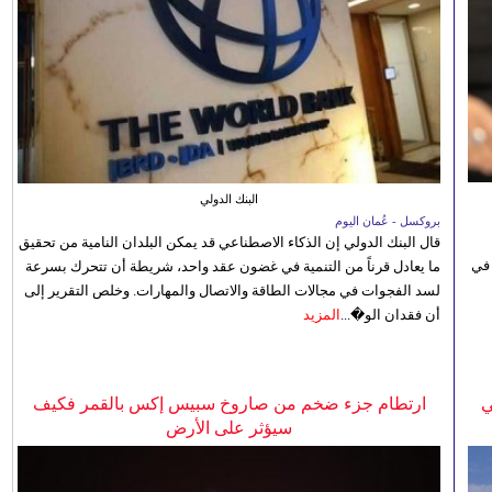
البنك الدولي
بروكسل - عُمان اليوم
قال البنك الدولي إن الذكاء الاصطناعي قد يمكن البلدان النامية من تحقيق
 في
ما يعادل قرناً من التنمية في غضون عقد واحد، شريطة أن تتحرك بسرعة
لسد الفجوات في مجالات الطاقة والاتصال والمهارات. وخلص التقرير إلى
أن فقدان الو�...
المزيد
ي
ارتطام جزء ضخم من صاروخ سبيس إكس بالقمر فكيف
سيؤثر على الأرض