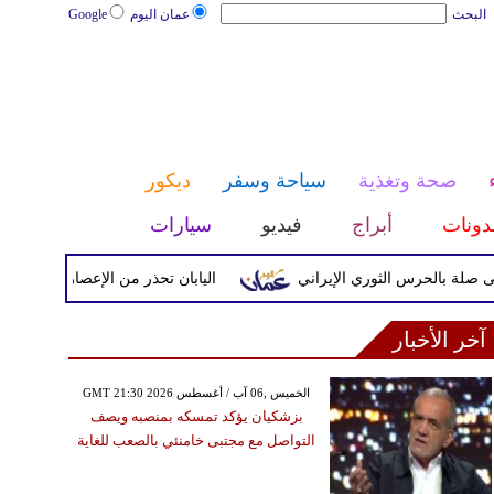
البحث
عمان اليوم
Google
صحة وتغذية
سياحة وسفر
ديكور
دونات
أبراج
فيديو
سيارات
حرس الثوري الإيراني
اليابان تحذر من الإعصار دولفين ورياح عاتي
آخر الأخبار
GMT 21:30 2026 الخميس ,06 آب / أغسطس
بزشكيان يؤكد تمسكه بمنصبه ويصف
التواصل مع مجتبى خامنئي بالصعب للغاية