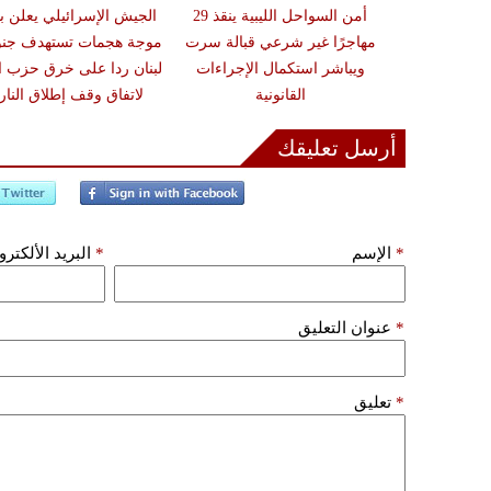
زلزال بقوة 6.3 درجة يضرب
أمن السواحل الليبية ينقذ 29
الجيش الإسرائيلي يعلن ب
ون تحذيرات من
مهاجرًا غير شرعي قبالة سرت
موجة هجمات تستهدف جن
أضرار فورية
ويباشر استكمال الإجراءات
لبنان ردا على خرق حزب ال
القانونية
لاتفاق وقف إطلاق النار
أرسل تعليقك
*
الإسم
*
البريد الألكتر
*
عنوان التعليق
*
تعليق