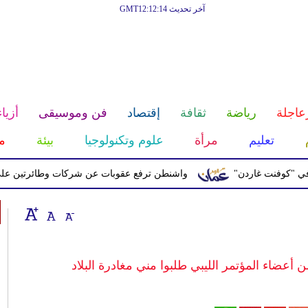
آخر تحديث GMT12:12:14
عاجلة
رياضة
ثقافة
إقتصاد
فن وموسيقى
أزياء
تعليم
مرأة
علوم وتكنولوجيا
بيئة
م
نت غاردن"
واشنطن ترفع عقوبات عن شركات وطائرتين على صلة بال
 أعضاء المؤتمر الليبي طلبوا مني مغادرة البلاد