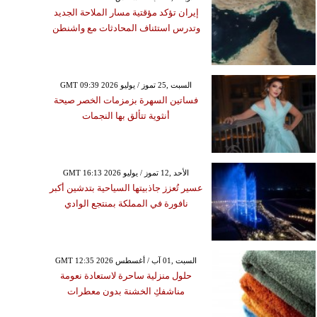
إيران تؤكد مؤقتية مسار الملاحة الجديد
وتدرس استئناف المحادثات مع واشنطن
GMT 09:39 2026 السبت ,25 تموز / يوليو
فساتين السهرة بزمزمات الخصر صيحة
أنثوية تتألق بها النجمات
GMT 16:13 2026 الأحد ,12 تموز / يوليو
عسير تُعزز جاذبيتها السياحية بتدشين أكبر
نافورة في المملكة بمنتجع الوادي
GMT 12:35 2026 السبت ,01 آب / أغسطس
حلول منزلية ساحرة لاستعادة نعومة
مناشفكِ الخشنة بدون معطرات