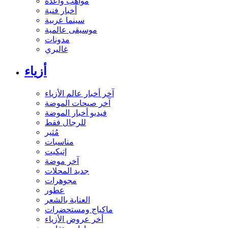
مواهب واعدة
أخبار فنية
سينما عربية
موسيقى عالمية
مدونات
غاليري
أزياء
آخر أخبار عالم الأزياء
آخر صيحات الموضة
فيديو أخبار الموضة
للرجال فقط
مُثير
مناسبات
إتيكيت
آخر موضة
جديد المحلات
مجوهرات
عطور
العناية بالشعر
ماكياج ومستحضرات
أخر عروض الأزياء