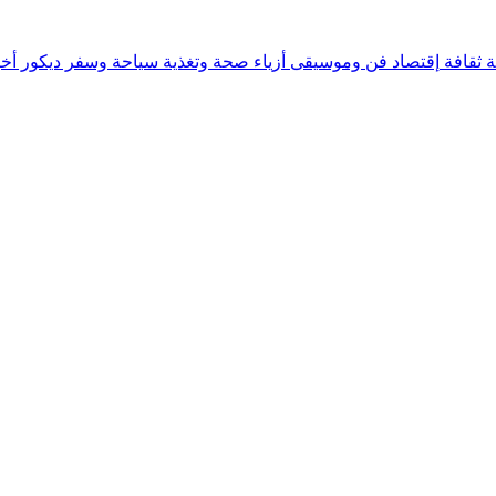
ة
ثقافة
إقتصاد
فن وموسيقى
أزياء
صحة وتغذية
سياحة وسفر
ديكور
أخب