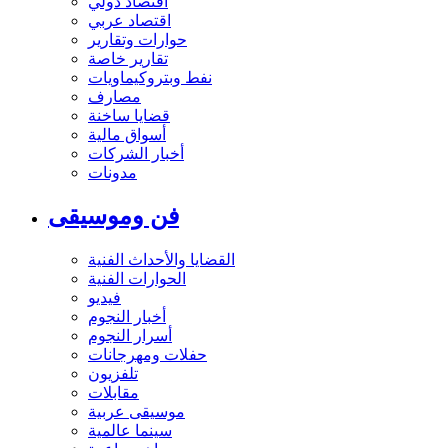
اقتصاد دولي
اقتصاد عربي
حوارات وتقارير
تقارير خاصة
نفط وبتروكيماويات
مصارف
قضايا ساخنة
أسواق مالية
أخبار الشركات
مدونات
فن وموسيقى
القضايا والأحداث الفنية
الحوارات الفنية
فيديو
أخبار النجوم
أسرار النجوم
حفلات ومهرجانات
تلفزيون
مقابلات
موسيقى عربية
سينما عالمية