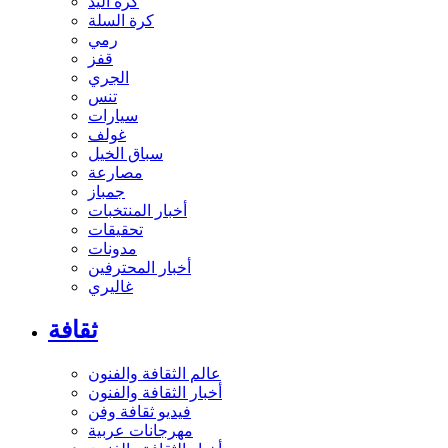
كرة اليد
كرة السلة
رمي
قفز
الجري
تنس
سيارات
غولف
سباق الخيل
مصارعة
جمباز
أخبار المنتخبات
تحقيقات
مدونات
أخبار المحترفين
غاليري
ثقافة
عالم الثقافة والفنون
أخبار الثقافة والفنون
فيديو ثقافة وفن
مهرجانات عربية