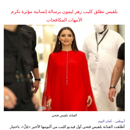
بلقيس تطلق كليب زهر ليمون برسالة إنسانية مؤثرة تكرم
الأمهات المكافحات
الفنانة بلقيس فتحي
أبوظبي - عُمان اليوم
أطلقت الفنانة بلقيس فتحي أول فيديو كليب من ألبومها الأخير «غِلّ»، باختيار