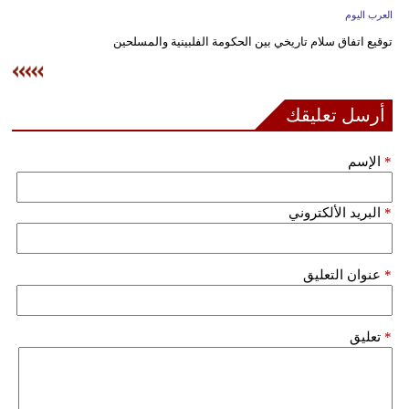
وسفر
العرب اليوم
توقيع اتفاق سلام تاريخي بين الحكومة الفلبينية والمسلحين
ديكور
أخبار
أرسل تعليقك
إعلام
*
الإسم
تعليم
مرأة
*
البريد الألكتروني
علوم
*
عنوان التعليق
وتكنولوجيا
بيئة
*
تعليق
مدوَّنات
أبراج