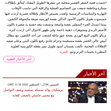
اعتمدت قصة الشعر القصير متخلية عن شعرها الطويل المعتاد، لتتألق بإطلالات
مبتكرة وخاطفة جمعت بين التصاميم العملية والراقية التي تناسب الأوقات
النهارية والمناسبات الرسمية. ولفتت بصيبص الأنظار بإطلالة عصرية ارتدت فيها
جمبسوت طويل باللون الأسود الداكن بقصة كورسيه ضيقة مكشوفة الكتفين،
بينما انسدل الجزء السفلي بقصة واسعة، ونسقت معه حقيبة يد صغيرة باللون
الأصفر الزبدي ومجوهرات ذهبية ناعمة. وفي ظهور كاجوال آخر، ارتدت كنزة
تريكو باللون البيج الوردي بفتحة عنق مائلة كشفت عن أحد الكتفين، مع بنطال
أبيض عالي الخصر بقصة مستقيمة وحزام جلدي رفيع باللون البني. وعلى صعيد
الإطلالات الفخمة، تألقت بفستان أسود طويل تميز بقصّة الكورسيه العلوية
المطرزة بحبيبات الترتر وتنو...
المزيد
آخر الأخبار الطبية
آخر الأخبار
GMT 21:30 2026 الخميس ,06 آب / أغسطس
بزشكيان يؤكد تمسكه بمنصبه ويصف التواصل
مع مجتبى خامنئي بالصعب للغاية