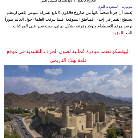
صاروخ فالكون 9 تابع لشركة سبيس إكس
نيويورك - السعودية اليوم
يُعتقد أن جزءاً ضخماً تائهاً من صاروخ فالكون 9 تابع لشركة سبيس إكس ارتطم
بسطح القمر في إحدى المناطق المتوقعة، فيما يترقب العلماء حول العالم صوراً
ترصد موقع الاصطدام وتؤكد وقوعه بشكل نهائي، حيث تعذر على المركبات
الت...
المزيد
اليونسكو تعتمد مبادرة عُمانية لصون الحرف التقليدية في موقع
قلعة بهلاء التاريخي