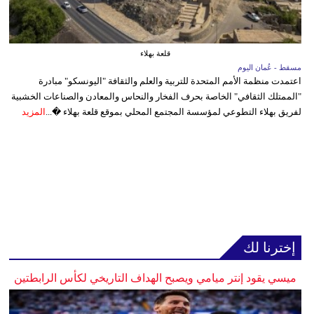
قلعة بهلاء
مسقط - عُمان اليوم
اعتمدت منظمة الأمم المتحدة للتربية والعلم والثقافة "اليونسكو" مبادرة
"الممتلك الثقافي" الخاصة بحرف الفخار والنحاس والمعادن والصناعات الخشبية
لفريق بهلاء التطوعي لمؤسسة المجتمع المحلي بموقع قلعة بهلاء �...
المزيد
إخترنا لك
ميسي يقود إنتر ميامي ويصبح الهداف التاريخي لكأس الرابطتين