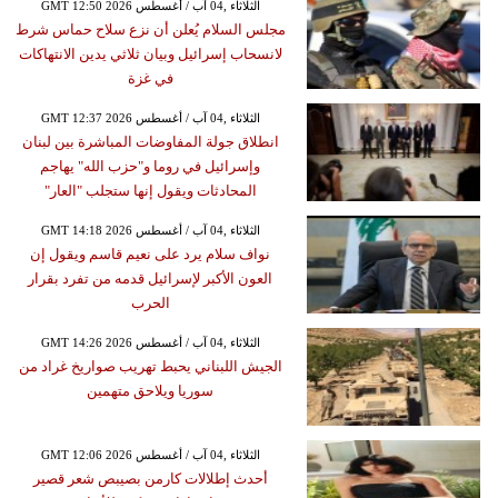
GMT 12:50 2026 الثلاثاء ,04 آب / أغسطس
مجلس السلام يُعلن أن نزع سلاح حماس شرط
لانسحاب إسرائيل وبيان ثلاثي يدين الانتهاكات
في غزة
GMT 12:37 2026 الثلاثاء ,04 آب / أغسطس
انطلاق جولة المفاوضات المباشرة بين لبنان
وإسرائيل في روما و"حزب الله" يهاجم
المحادثات ويقول إنها ستجلب "العار"
GMT 14:18 2026 الثلاثاء ,04 آب / أغسطس
نواف سلام يرد على نعيم قاسم ويقول إن
العون الأكبر لإسرائيل قدمه من تفرد بقرار
الحرب
GMT 14:26 2026 الثلاثاء ,04 آب / أغسطس
الجيش اللبناني يحبط تهريب صواريخ غراد من
سوريا ويلاحق متهمين
GMT 12:06 2026 الثلاثاء ,04 آب / أغسطس
أحدث إطلالات كارمن بصيبص شعر قصير