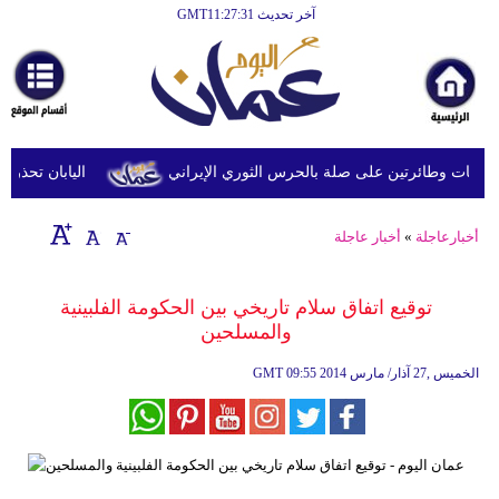
آخر تحديث GMT11:27:31
الرئيسية
أخبارعاجلة
رياضة
ثقافة
 وطائرتين على صلة بالحرس الثوري الإيراني
اليابان تحذر من ا
إقتصاد
أخبارعاجلة
»
أخبار عاجلة
فن
وموسيقى
توقيع اتفاق سلام تاريخي بين الحكومة الفلبينية
والمسلحين
أزياء
09:55 2014 الخميس ,27 آذار/ مارس
GMT
صحة
وتغذية
سياحة