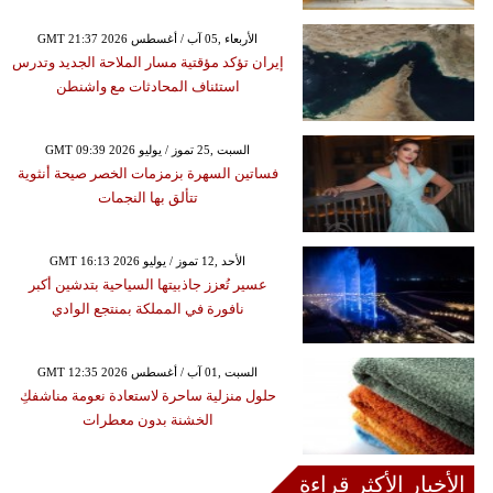
GMT 21:37 2026 الأربعاء ,05 آب / أغسطس
إيران تؤكد مؤقتية مسار الملاحة الجديد وتدرس
استئناف المحادثات مع واشنطن
GMT 09:39 2026 السبت ,25 تموز / يوليو
فساتين السهرة بزمزمات الخصر صيحة أنثوية
تتألق بها النجمات
GMT 16:13 2026 الأحد ,12 تموز / يوليو
عسير تُعزز جاذبيتها السياحية بتدشين أكبر
نافورة في المملكة بمنتجع الوادي
GMT 12:35 2026 السبت ,01 آب / أغسطس
حلول منزلية ساحرة لاستعادة نعومة مناشفكِ
الخشنة بدون معطرات
الأخبار الأكثر قراءة