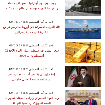
روساتوم تتهم أوكرانيا باستهداف محطة
زابوريجيا النووية بهجومين بطائرات مسيّرة
GMT 11:37 2026 الأحد ,02 آب / أغسطس
قائد القوات الأميركية في أوروبا يحذر من تراجع
القدرة على حماية إسرائيل
GMT 09:59 2026 الأحد ,02 آب / أغسطس
سعر الذهب في سلطنة عمان اليوم الأحد 02
أغسطس/ آب 2026
GMT 11:10 2026 الأحد ,02 آب / أغسطس
إعلام إيراني يكشف أسباب تجنب نشر
تسجيلات صوتية لمجتبى خامنئي
GMT 09:42 2026 الأحد ,02 آب / أغسطس
ولي العهد السعودي وترامب يبحثان تطورات
المنطقة ويؤكدان أهمية التهدئة