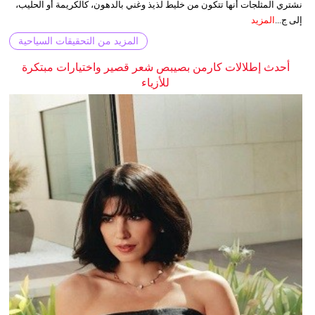
نشتري المثلجات أنها تتكون من خليط لذيذ وغني بالدهون، كالكريمة أو الحليب،
إلى ج...
المزيد
المزيد من التحقيقات السياحية
أحدث إطلالات كارمن بصيبص شعر قصير واختيارات مبتكرة
للأزياء