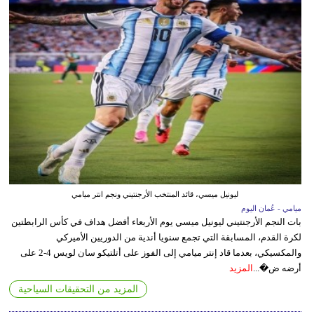
ليونيل ميسي، قائد المنتخب الأرجنتيني ونجم انتر ميامي
ميامي - عُمان اليوم
بات النجم الأرجنتيني ليونيل ميسي يوم الأربعاء أفضل هداف في كأس الرابطتين
لكرة القدم، المسابقة التي تجمع سنويا أندية من الدوريين الأميركي
والمكسيكي، بعدما قاد إنتر ميامي إلى الفوز على أتلتيكو سان لويس 4-2 على
أرضه ض�...
المزيد
المزيد من التحقيقات السياحية