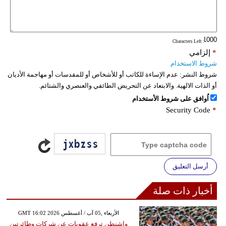
فيديو
سيارات
: Characters Left
*
إلزامي
شروط الاستخدام
شروط النشر:
عدم الإساءة للكاتب أو للأشخاص أو للمقدسات أو مهاجمة الأديان
أو الذات الالهية. والابتعاد عن التحريض الطائفي والعنصري والشتائم.
اُوافق على شروط الأستخدام
Security Code
*
أرسل التعليق
أخبار ذات صلة
GMT 16:02 2026 الأربعاء ,05 آب / أغسطس
واشنطن ترفع عقوبات عن شركات وطائرتين