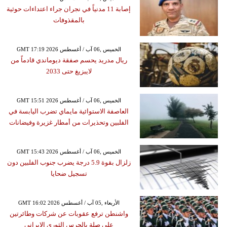
إصابة 11 مدنياً في نجران جراء اعتداءات حوثية
بالمقذوفات
GMT 17:19 2026 الخميس ,06 آب / أغسطس
ريال مدريد يحسم صفقة ديوماندي قادماً من
لايبزيغ حتى 2033
GMT 15:51 2026 الخميس ,06 آب / أغسطس
العاصفة الاستوائية مايماي تضرب اليابسة في
الفلبين وتحذيرات من أمطار غزيرة وفيضانات
GMT 15:43 2026 الخميس ,06 آب / أغسطس
زلزال بقوة 5.9 درجة يضرب جنوب الفلبين دون
تسجيل ضحايا
GMT 16:02 2026 الأربعاء ,05 آب / أغسطس
واشنطن ترفع عقوبات عن شركات وطائرتين
على صلة بالحرس الثوري الإيراني