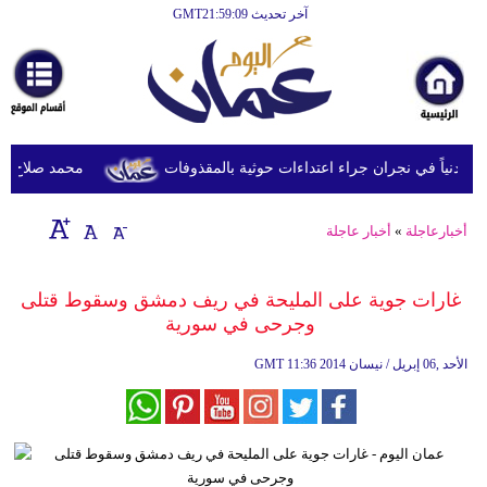
آخر تحديث GMT21:59:09
الرئيسية
أخبارعاجلة
رياضة
ثقافة
محمد صلاح يصل ترك
إقتصاد
أخبارعاجلة
»
أخبار عاجلة
فن
وموسيقى
غارات جوية على المليحة في ريف دمشق وسقوط قتلى
وجرحى في سورية
أزياء
11:36 2014 الأحد ,06 إبريل / نيسان
GMT
صحة
وتغذية
سياحة