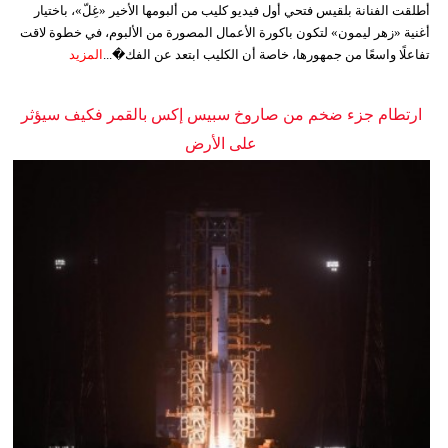
أطلقت الفنانة بلقيس فتحي أول فيديو كليب من ألبومها الأخير «غِلّ»، باختيار
أغنية «زهر ليمون» لتكون باكورة الأعمال المصورة من الألبوم، في خطوة لاقت
تفاعلًا واسعًا من جمهورها، خاصة أن الكليب ابتعد عن الفك�...
المزيد
ارتطام جزء ضخم من صاروخ سبيس إكس بالقمر فكيف سيؤثر
على الأرض