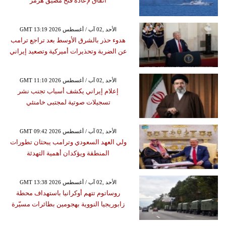
اتفاق لإعادة فتح مضيق هرمز
GMT 13:19 2026 الأحد ,02 آب / أغسطس
هدوء حذر بالشرق الأوسط بعد تراجع ترامب
عن الضربة وتحذيرات أميركية وتصعيد إيراني
GMT 11:10 2026 الأحد ,02 آب / أغسطس
إعلام إيراني يكشف أسباب تجنب نشر
تسجيلات صوتية لمجتبى خامنئي
GMT 09:42 2026 الأحد ,02 آب / أغسطس
ولي العهد السعودي وترامب يبحثان تطورات
المنطقة ويؤكدان أهمية التهدئة
GMT 13:38 2026 الأحد ,02 آب / أغسطس
روساتوم تتهم أوكرانيا باستهداف محطة
زابوريجيا النووية بهجومين بطائرات مسيّرة