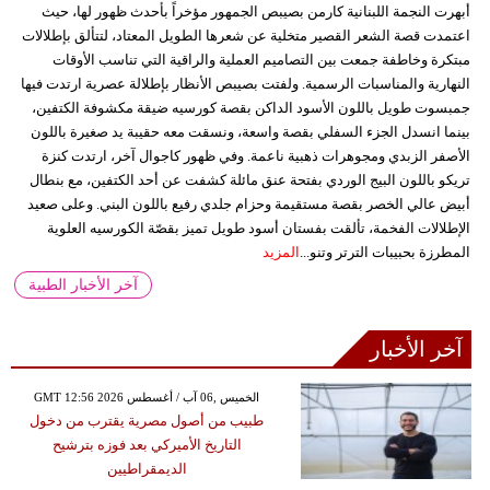
أبهرت النجمة اللبنانية كارمن بصيبص الجمهور مؤخراً بأحدث ظهور لها، حيث
اعتمدت قصة الشعر القصير متخلية عن شعرها الطويل المعتاد، لتتألق بإطلالات
مبتكرة وخاطفة جمعت بين التصاميم العملية والراقية التي تناسب الأوقات
النهارية والمناسبات الرسمية. ولفتت بصيبص الأنظار بإطلالة عصرية ارتدت فيها
جمبسوت طويل باللون الأسود الداكن بقصة كورسيه ضيقة مكشوفة الكتفين،
بينما انسدل الجزء السفلي بقصة واسعة، ونسقت معه حقيبة يد صغيرة باللون
الأصفر الزبدي ومجوهرات ذهبية ناعمة. وفي ظهور كاجوال آخر، ارتدت كنزة
تريكو باللون البيج الوردي بفتحة عنق مائلة كشفت عن أحد الكتفين، مع بنطال
أبيض عالي الخصر بقصة مستقيمة وحزام جلدي رفيع باللون البني. وعلى صعيد
الإطلالات الفخمة، تألقت بفستان أسود طويل تميز بقصّة الكورسيه العلوية
المطرزة بحبيبات الترتر وتنو...
المزيد
آخر الأخبار الطبية
آخر الأخبار
GMT 12:56 2026 الخميس ,06 آب / أغسطس
طبيب من أصول مصرية يقترب من دخول
التاريخ الأميركي بعد فوزه بترشيح
الديمقراطيين