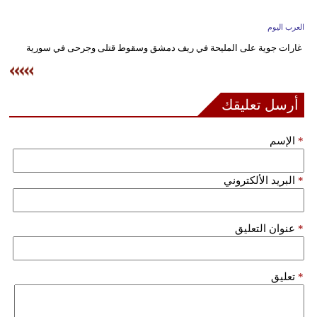
وسفر
العرب اليوم
ديكور
غارات جوية على المليحة في ريف دمشق وسقوط قتلى وجرحى في سورية
أخبار
إعلام
أرسل تعليقك
تعليم
*
الإسم
مرأة
*
البريد الألكتروني
علوم
وتكنولوجيا
*
عنوان التعليق
بيئة
مدوَّنات
*
تعليق
أبراج