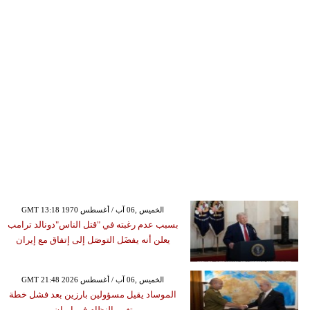
GMT 13:18 1970 الخميس ,06 آب / أغسطس
بسبب عدم رغبته في "قتل الناس"دونالد ترامب
يعلن أنه يفضَل التوصَل إلى إتفاق مع إيران
GMT 21:48 2026 الخميس ,06 آب / أغسطس
الموساد يقيل مسؤولين بارزين بعد فشل خطة
تغيير النظام في إيران