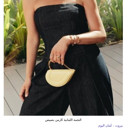
النجمة اللبنانية كارمن بصيبص
بيروت - عُمان اليوم