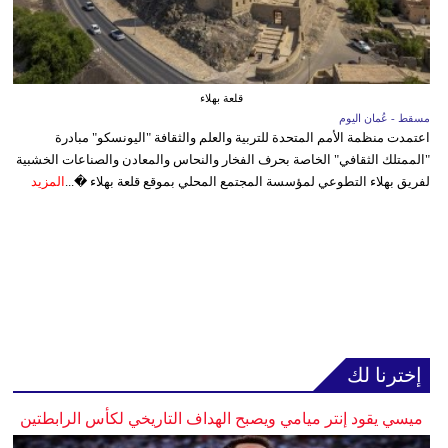
قلعة بهلاء
مسقط - عُمان اليوم
اعتمدت منظمة الأمم المتحدة للتربية والعلم والثقافة "اليونسكو" مبادرة
"الممتلك الثقافي" الخاصة بحرف الفخار والنحاس والمعادن والصناعات الخشبية
لفريق بهلاء التطوعي لمؤسسة المجتمع المحلي بموقع قلعة بهلاء �...
المزيد
إخترنا لك
ميسي يقود إنتر ميامي ويصبح الهداف التاريخي لكأس الرابطتين