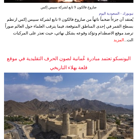
صاروخ فالكون 9 تابع لشركة سبيس إكس
نيويورك - السعودية اليوم
يُعتقد أن جزءاً ضخماً تائهاً من صاروخ فالكون 9 تابع لشركة سبيس إكس ارتطم
بسطح القمر في إحدى المناطق المتوقعة، فيما يترقب العلماء حول العالم صوراً
ترصد موقع الاصطدام وتؤكد وقوعه بشكل نهائي، حيث تعذر على المركبات
الت...
المزيد
اليونسكو تعتمد مبادرة عُمانية لصون الحرف التقليدية في موقع
قلعة بهلاء التاريخي