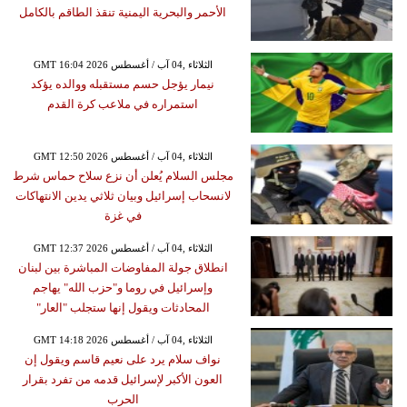
الأحمر والبحرية اليمنية تنقذ الطاقم بالكامل
GMT 16:04 2026 الثلاثاء ,04 آب / أغسطس
نيمار يؤجل حسم مستقبله ووالده يؤكد
استمراره في ملاعب كرة القدم
GMT 12:50 2026 الثلاثاء ,04 آب / أغسطس
مجلس السلام يُعلن أن نزع سلاح حماس شرط
لانسحاب إسرائيل وبيان ثلاثي يدين الانتهاكات
في غزة
GMT 12:37 2026 الثلاثاء ,04 آب / أغسطس
انطلاق جولة المفاوضات المباشرة بين لبنان
وإسرائيل في روما و"حزب الله" يهاجم
المحادثات ويقول إنها ستجلب "العار"
GMT 14:18 2026 الثلاثاء ,04 آب / أغسطس
نواف سلام يرد على نعيم قاسم ويقول إن
العون الأكبر لإسرائيل قدمه من تفرد بقرار
الحرب