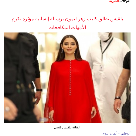
الو�...
المزيد
بلقيس تطلق كليب زهر ليمون برسالة إنسانية مؤثرة تكرم
الأمهات المكافحات
الفنانة بلقيس فتحي
أبوظبي - عُمان اليوم