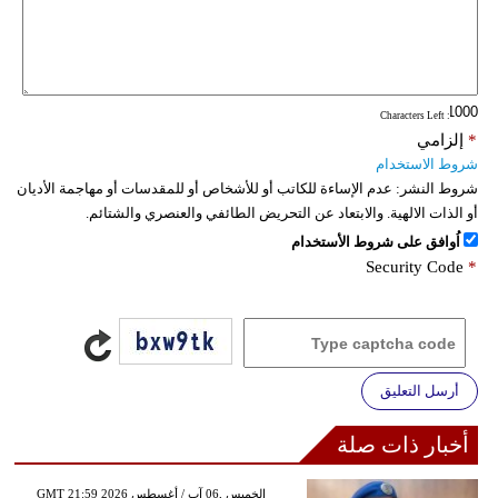
فيديو
سيارات
: Characters Left
*
إلزامي
شروط الاستخدام
شروط النشر:
عدم الإساءة للكاتب أو للأشخاص أو للمقدسات أو مهاجمة الأديان
أو الذات الالهية. والابتعاد عن التحريض الطائفي والعنصري والشتائم.
اُوافق على شروط الأستخدام
Security Code
*
أرسل التعليق
أخبار ذات صلة
GMT 21:59 2026 الخميس ,06 آب / أغسطس