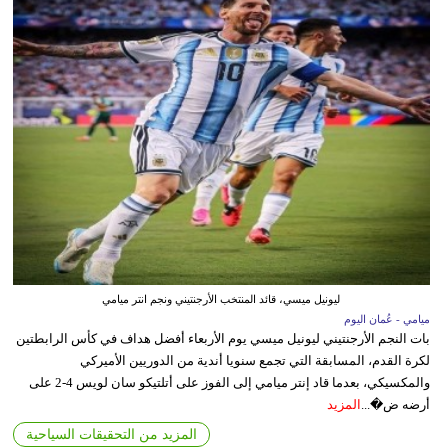
ليونيل ميسي، قائد المنتخب الأرجنتيني ونجم انتر ميامي
ميامي - عُمان اليوم
بات النجم الأرجنتيني ليونيل ميسي يوم الأربعاء أفضل هداف في كأس الرابطتين
لكرة القدم، المسابقة التي تجمع سنويا أندية من الدوريين الأميركي
والمكسيكي، بعدما قاد إنتر ميامي إلى الفوز على أتلتيكو سان لويس 4-2 على
أرضه ض�...
المزيد
المزيد من التحقيقات السياحية