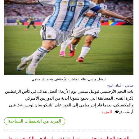
ليونيل ميسي، قائد المنتخب الأرجنتيني ونجم انتر ميامي
ميامي - عُمان اليوم
بات النجم الأرجنتيني ليونيل ميسي يوم الأربعاء أفضل هداف في كأس الرابطتين
لكرة القدم، المسابقة التي تجمع سنويا أندية من الدوريين الأميركي
والمكسيكي، بعدما قاد إنتر ميامي إلى الفوز على أتلتيكو سان لويس 4-2 على
أرضه ض�...
المزيد
المزيد من التحقيقات السياحية
الصحة العالمية تحذر من تسارع تفشي إيبولا في الكونغو وسط