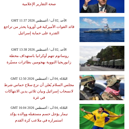
صحة التقارير الإعلامية
GMT 11:37 2026 الأحد ,02 آب / أغسطس
قائد القوات الأميركية في أوروبا يحذر من تراجع
القدرة على حماية إسرائيل
GMT 13:38 2026 الأحد ,02 آب / أغسطس
روساتوم تتهم أوكرانيا باستهداف محطة
زابوريجيا النووية بهجومين بطائرات مسيّرة
GMT 12:50 2026 الثلاثاء ,04 آب / أغسطس
مجلس السلام يُعلن أن نزع سلاح حماس شرط
لانسحاب إسرائيل وبيان ثلاثي يدين الانتهاكات
في غزة
GMT 16:04 2026 الثلاثاء ,04 آب / أغسطس
نيمار يؤجل حسم مستقبله ووالده يؤكد
استمراره في ملاعب كرة القدم