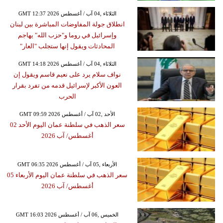
GMT 12:37 2026 الثلاثاء ,04 آب / أغسطس
انطلاق جولة المفاوضات المباشرة بين لبنان
وإسرائيل في روما و"حزب الله" يهاجم
المحادثات ويقول إنها ستجلب "العار"
GMT 14:18 2026 الثلاثاء ,04 آب / أغسطس
نواف سلام يرد على نعيم قاسم ويقول إن
العون الأكبر لإسرائيل قدمه من تفرد بقرار
الحرب
GMT 09:59 2026 الأحد ,02 آب / أغسطس
سعر الذهب في سلطنة عمان اليوم الأحد 02
أغسطس/ آب 2026
GMT 06:35 2026 الأربعاء ,05 آب / أغسطس
سعر الذهب في سلطنة عمان اليوم الأربعاء 05
أغسطس/ آب 2026
GMT 16:03 2026 الخميس ,06 آب / أغسطس