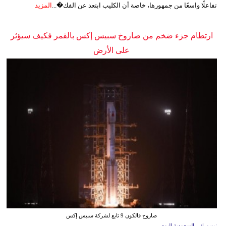
تفاعلًا واسعًا من جمهورها، خاصة أن الكليب ابتعد عن الفك�...
المزيد
ارتطام جزء ضخم من صاروخ سبيس إكس بالقمر فكيف سيؤثر
على الأرض
صاروخ فالكون 9 تابع لشركة سبيس إكس
نيويورك - السعودية اليوم