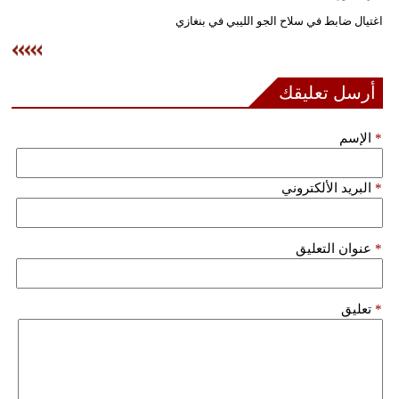
وسفر
اغتيال ضابط في سلاح الجو الليبي في بنغازي
ديكور
أخبار
أرسل تعليقك
إعلام
*
الإسم
تعليم
*
البريد الألكتروني
مرأة
علوم
*
عنوان التعليق
وتكنولوجيا
بيئة
*
تعليق
مدوَّنات
أبراج