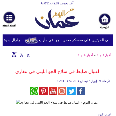
آخر تحديث GMT17:42:09
الرئيسية
أخبارعاجلة
رياضة
ثقافة
خي للحوثيين على معسكر صحن الجن في مأرب
زلزال بقوة 6.3 درجة يضرب جنوب الفلبين دون تحذيرات من تسونامي أو أضرار فورية
إقتصاد
أخبارعاجلة
»
أخبار عاجلة
فن
وموسيقى
اغتيال ضابط في سلاح الجو الليبي في بنغازي
أزياء
14:52 2014 الأربعاء ,09 إبريل / نيسان
GMT
صحة
وتغذية
سياحة
العرب اليوم