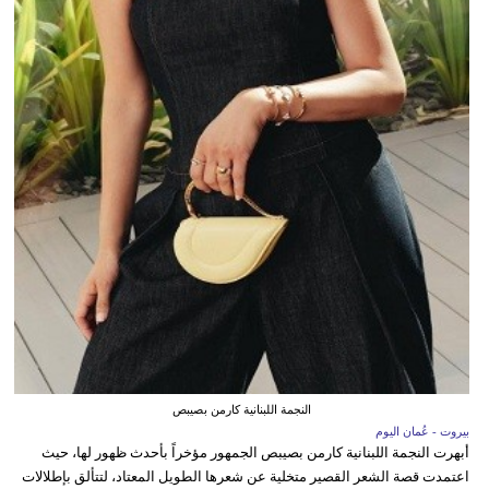
النجمة اللبنانية كارمن بصيبص
بيروت - عُمان اليوم
أبهرت النجمة اللبنانية كارمن بصيبص الجمهور مؤخراً بأحدث ظهور لها، حيث
اعتمدت قصة الشعر القصير متخلية عن شعرها الطويل المعتاد، لتتألق بإطلالات