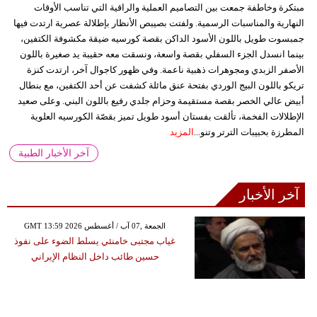
مبتكرة وخاطفة جمعت بين التصاميم العملية والراقية التي تناسب الأوقات
النهارية والمناسبات الرسمية. ولفتت بصيبص الأنظار بإطلالة عصرية ارتدت فيها
جمبسوت طويل باللون الأسود الداكن بقصة كورسيه ضيقة مكشوفة الكتفين،
بينما انسدل الجزء السفلي بقصة واسعة، ونسقت معه حقيبة يد صغيرة باللون
الأصفر الزبدي ومجوهرات ذهبية ناعمة. وفي ظهور كاجوال آخر، ارتدت كنزة
تريكو باللون البيج الوردي بفتحة عنق مائلة كشفت عن أحد الكتفين، مع بنطال
أبيض عالي الخصر بقصة مستقيمة وحزام جلدي رفيع باللون البني. وعلى صعيد
الإطلالات الفخمة، تألقت بفستان أسود طويل تميز بقصّة الكورسيه العلوية
المطرزة بحبيبات الترتر وتنو...
المزيد
آخر الأخبار الطبية
آخر الأخبار
GMT 13:59 2026 الجمعة ,07 آب / أغسطس
غياب مجتبى خامنئي يسلط الضوء على نفوذ
حسين طائب داخل النظام الإيراني