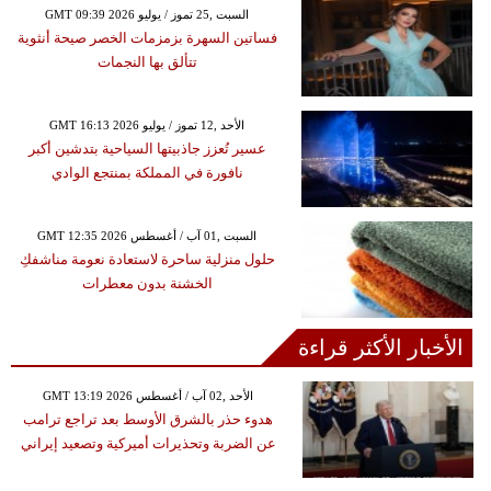
GMT 09:39 2026 السبت ,25 تموز / يوليو
فساتين السهرة بزمزمات الخصر صيحة أنثوية
تتألق بها النجمات
GMT 16:13 2026 الأحد ,12 تموز / يوليو
عسير تُعزز جاذبيتها السياحية بتدشين أكبر
نافورة في المملكة بمنتجع الوادي
GMT 12:35 2026 السبت ,01 آب / أغسطس
حلول منزلية ساحرة لاستعادة نعومة مناشفكِ
الخشنة بدون معطرات
الأخبار الأكثر قراءة
GMT 13:19 2026 الأحد ,02 آب / أغسطس
هدوء حذر بالشرق الأوسط بعد تراجع ترامب
عن الضربة وتحذيرات أميركية وتصعيد إيراني