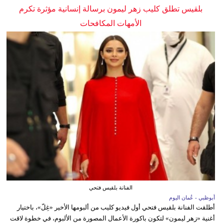
بلقيس تطلق كليب زهر ليمون برسالة إنسانية مؤثرة تكرم
الأمهات المكافحات
الفنانة بلقيس فتحي
أبوظبي - عُمان اليوم
أطلقت الفنانة بلقيس فتحي أول فيديو كليب من ألبومها الأخير «غِلّ»، باختيار
أغنية «زهر ليمون» لتكون باكورة الأعمال المصورة من الألبوم، في خطوة لاقت