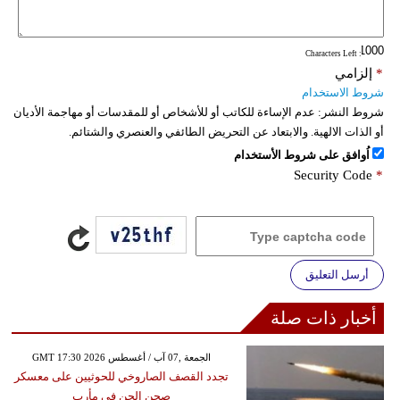
فيديو
: Characters Left
سيارات
*
إلزامي
شروط الاستخدام
شروط النشر:
عدم الإساءة للكاتب أو للأشخاص أو للمقدسات أو مهاجمة الأديان
أو الذات الالهية. والابتعاد عن التحريض الطائفي والعنصري والشتائم.
اُوافق على شروط الأستخدام
Security Code
*
أرسل التعليق
أخبار ذات صلة
GMT 17:30 2026 الجمعة ,07 آب / أغسطس
تجدد القصف الصاروخي للحوثيين على معسكر
صحن الجن في مأرب