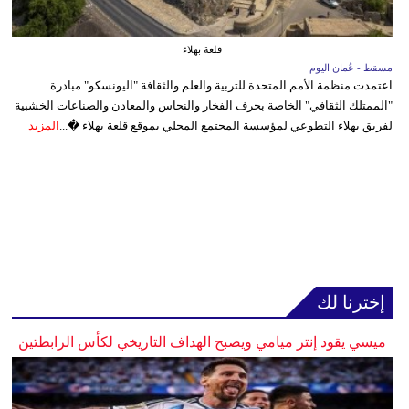
قلعة بهلاء
مسقط - عُمان اليوم
اعتمدت منظمة الأمم المتحدة للتربية والعلم والثقافة "اليونسكو" مبادرة
"الممتلك الثقافي" الخاصة بحرف الفخار والنحاس والمعادن والصناعات الخشبية
لفريق بهلاء التطوعي لمؤسسة المجتمع المحلي بموقع قلعة بهلاء �...
المزيد
إخترنا لك
ميسي يقود إنتر ميامي ويصبح الهداف التاريخي لكأس الرابطتين