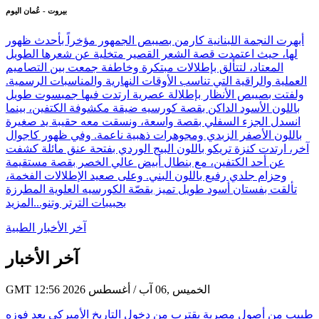
بيروت - عُمان اليوم
أبهرت النجمة اللبنانية كارمن بصيبص الجمهور مؤخراً بأحدث ظهور
لها، حيث اعتمدت قصة الشعر القصير متخلية عن شعرها الطويل
المعتاد، لتتألق بإطلالات مبتكرة وخاطفة جمعت بين التصاميم
العملية والراقية التي تناسب الأوقات النهارية والمناسبات الرسمية.
ولفتت بصيبص الأنظار بإطلالة عصرية ارتدت فيها جمبسوت طويل
باللون الأسود الداكن بقصة كورسيه ضيقة مكشوفة الكتفين، بينما
انسدل الجزء السفلي بقصة واسعة، ونسقت معه حقيبة يد صغيرة
باللون الأصفر الزبدي ومجوهرات ذهبية ناعمة. وفي ظهور كاجوال
آخر، ارتدت كنزة تريكو باللون البيج الوردي بفتحة عنق مائلة كشفت
عن أحد الكتفين، مع بنطال أبيض عالي الخصر بقصة مستقيمة
وحزام جلدي رفيع باللون البني. وعلى صعيد الإطلالات الفخمة،
تألقت بفستان أسود طويل تميز بقصّة الكورسيه العلوية المطرزة
بحبيبات الترتر وتنو...
المزيد
آخر الأخبار الطبية
آخر الأخبار
GMT 12:56 2026 الخميس ,06 آب / أغسطس
طبيب من أصول مصرية يقترب من دخول التاريخ الأميركي بعد فوزه