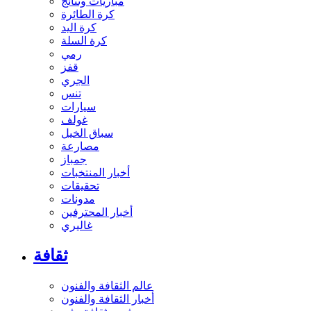
مباريات ونتائج
كرة الطائرة
كرة اليد
كرة السلة
رمي
قفز
الجري
تنس
سيارات
غولف
سباق الخيل
مصارعة
جمباز
أخبار المنتخبات
تحقيقات
مدونات
أخبار المحترفين
غاليري
ثقافة
عالم الثقافة والفنون
أخبار الثقافة والفنون