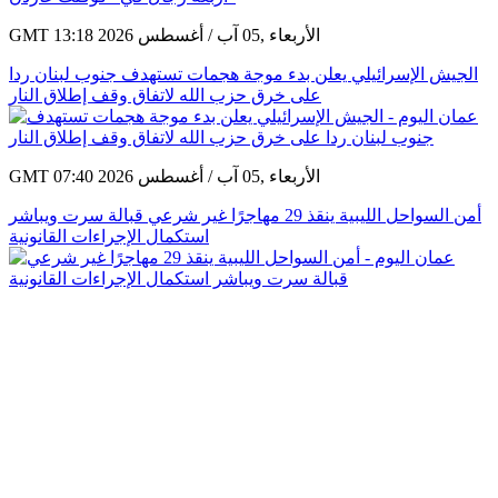
GMT 13:18 2026 الأربعاء ,05 آب / أغسطس
الجيش الإسرائيلي يعلن بدء موجة هجمات تستهدف جنوب لبنان ردا
على خرق حزب الله لاتفاق وقف إطلاق النار
GMT 07:40 2026 الأربعاء ,05 آب / أغسطس
أمن السواحل الليبية ينقذ 29 مهاجرًا غير شرعي قبالة سرت ويباشر
استكمال الإجراءات القانونية