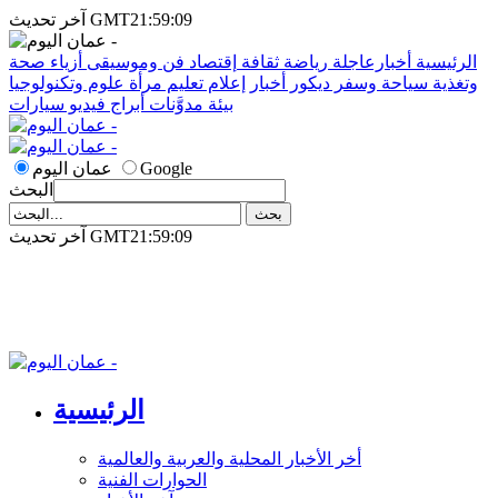
آخر تحديث GMT21:59:09
الرئيسية
أخبارعاجلة
رياضة
ثقافة
إقتصاد
فن وموسيقى
أزياء
صحة
وتغذية
سياحة وسفر
ديكور
أخبار
إعلام
تعليم
مرأة
علوم وتكنولوجيا
بيئة
مدوَّنات
أبراج
فيديو
سيارات
Google
عمان اليوم
البحث
آخر تحديث GMT21:59:09
الرئيسية
أخر الأخبار المحلية والعربية والعالمية
الحوارات الفنية