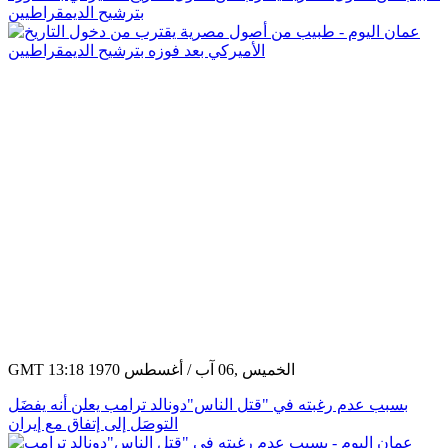
بترشيح الديمقراطيين
GMT 13:18 1970 الخميس ,06 آب / أغسطس
بسبب عدم رغبته في "قتل الناس"دونالد ترامب يعلن أنه يفضَل
التوصَل إلى إتفاق مع إيران