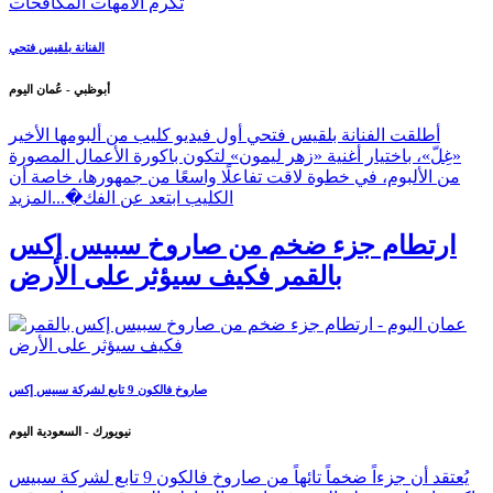
الفنانة بلقيس فتحي
أبوظبي - عُمان اليوم
أطلقت الفنانة بلقيس فتحي أول فيديو كليب من ألبومها الأخير
«غِلّ»، باختيار أغنية «زهر ليمون» لتكون باكورة الأعمال المصورة
من الألبوم، في خطوة لاقت تفاعلًا واسعًا من جمهورها، خاصة أن
الكليب ابتعد عن الفك�...
المزيد
ارتطام جزء ضخم من صاروخ سبيس إكس
بالقمر فكيف سيؤثر على الأرض
صاروخ فالكون 9 تابع لشركة سبيس إكس
نيويورك - السعودية اليوم
يُعتقد أن جزءاً ضخماً تائهاً من صاروخ فالكون 9 تابع لشركة سبيس