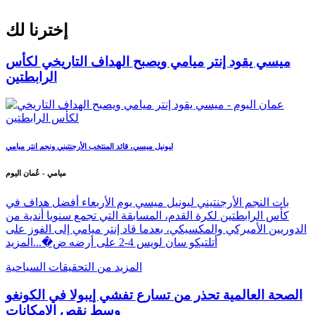
إخترنا لك
ميسي يقود إنتر ميامي ويصبح الهداف التاريخي لكأس
الرابطتين
ليونيل ميسي، قائد المنتخب الأرجنتيني ونجم انتر ميامي
ميامي - عُمان اليوم
بات النجم الأرجنتيني ليونيل ميسي يوم الأربعاء أفضل هداف في
كأس الرابطتين لكرة القدم، المسابقة التي تجمع سنويا أندية من
الدوريين الأميركي والمكسيكي، بعدما قاد إنتر ميامي إلى الفوز على
أتلتيكو سان لويس 4-2 على أرضه ض�...
المزيد
المزيد من التحقيقات السياحية
الصحة العالمية تحذر من تسارع تفشي إيبولا في الكونغو
وسط نقص الإمكانات