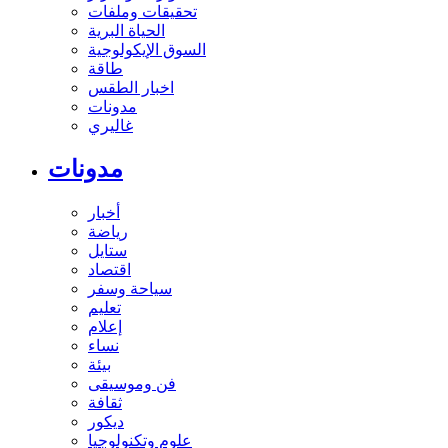
تحقيقات وملفات
الحياة البرية
السوق الإيكولوجية
طاقة
اخبار الطقس
مدونات
غاليري
مدونات
أخبار
رياضة
ستايل
اقتصاد
سياحة وسفر
تعليم
إعلام
نساء
بيئة
فن وموسيقى
ثقافة
ديكور
علوم وتكنولوجيا