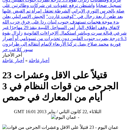
تسجيل ضحايا
واشنطن ترفع عقوبات عن شركات وطائرتين على
صلة بالحرس الثوري الإيراني
الشرطة تعتقل إمرأة تم القبض عليها
بعد طعن أربعة رجال في "كوفنت غاردن"
الجيش الإسرائيلي يعلن
بدء موجة هجمات تستهدف جنوب لبنان ردا على خرق حزب الله
لاتفاق وقف إطلاق النار
أمن السواحل الليبية ينقذ 29 مهاجرًا غير
شرعي قبالة سرت ويباشر استكمال الإجراءات القانونية
زلزال بقوة
6.3 درجة يضرب جنوب الفلبين دون تحذيرات من تسونامي أو أضرار
فورية
محمد صلاح يصل تركيا الأربعاء لإتمام انتقاله إلى طرابزون
سبور كلاعب حر
أخر الأخبار
أخبارعاجلة
»
أخبار عاجلة
23 قتيلاً على الاقل وعشرات
الجرحى من قوات النظام في 3
أيام من المعارك في حمص
16:01 2013 الثلاثاء ,22 كانون الثاني / يناير
GMT