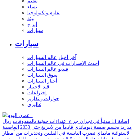
تعليم
نساء
علوم وتكنولوجيا
بيئة
أبراج
سيارات
سيارات
آخر أخبار عالم السيارات
أحدث الإصدارات في عالم السيارات
فيديو عالم السيارات
سوق السيارات
أخبار السيارات
قيد الاختبار
إختراعات
حوارات و تقارير
غاليري
إصابة 11 مدنياً في نجران جراء اعتداءات حوثية بالمقذوفات
ريال
مدريد يحسم صفقة ديوماندي قادماً من لايبزيغ حتى 2033
العاصفة
الاستوائية مايماي تضرب اليابسة في الفلبين وتحذيرات من أمطار
غزيرة وفيضانات
زلزال بقوة 5.9 درجة يضرب جنوب الفلبين دون