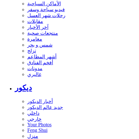
الأماكن السياحية
فيديو سياحة وسفر
رحلات شهر العسل
مقابلات
آخر الأخبار
منتجعات صحية
مغامرة
شمس و بحر
تزلج
أشهر المطاعم
أفخم الفنادق
مدونات
غاليري
ديكور
أخبار الديكور
جديد عالم الديكور
داخلي
خارجي
Your Photos
Feng Shui
منزل