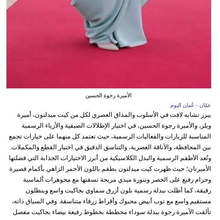
الأميرة رجوة الحسين
عمّان - عُمان اليوم
يبرز تشابه لافت في الأسلوب والمذاق العصري لكل من كيت ميدلتون، أميرة
ويلز، والأميرة رجوة الحسين، في اختيار الإطلالات الصيفية والأزياء الرسمية
المناسبة للزيارات والفعاليات الرسمية، حيث تعتمد كل منهما على خيارات تجمع
بين المحافظة، والأناقة العصرية، والتناسق الدقيق في اختيار القطع والمكملات.
وتُعد الأطقم الرسمية والبدل الكلاسيكية من أبرز الاختيارات الجذابة التي فضلتها
الأميرتان؛ حيث ظهرت كيت ميدلتون بطقم باللون الأحمر الزاهي بأكمام قصيرة
وحزام رفيع على الخصر وتنورة ميدي مريحة نسقتها مع مجوهرات ألماسية
رقيقة، كما أطلت ببدلة رسمية بلون أزرق سماوي بجاكيت واسع وبنطلون
مستقيم واسع مع توب أبيض محبوك وأقراط زرقاء متناسقة. وفي السياق ذاته،
تألقت الأميرة رجوة ببدلة سوداء مخططة بخطوط رفيعة بيضاء بجاكيت مفصل