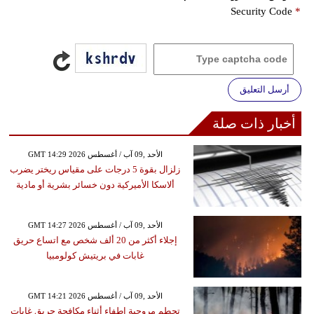
Security Code
*
أرسل التعليق
أخبار ذات صلة
GMT 14:29 2026 الأحد ,09 آب / أغسطس
زلزال بقوة 5 درجات على مقياس ريختر يضرب
ألاسكا الأميركية دون خسائر بشرية أو مادية
GMT 14:27 2026 الأحد ,09 آب / أغسطس
إجلاء أكثر من 20 ألف شخص مع اتساع حريق
غابات في بريتيش كولومبيا
GMT 14:21 2026 الأحد ,09 آب / أغسطس
تحطم مروحية إطفاء أثناء مكافحة حريق غابات