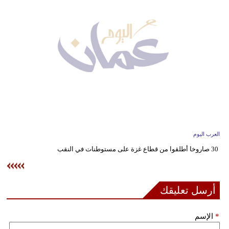
وسفر
ديكور
أخبار
إعلام
تعليم
مرأة
العرب اليوم
علوم
30 صاروخا أطلقوا من قطاع غزة على مستوطنات في النقب
وتكنولوجيا
بيئة
أرسل تعليقك
مدوَّنات
*
الإسم
أبراج