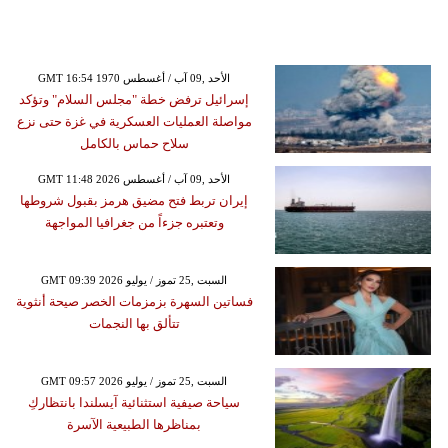
GMT 16:54 1970 الأحد ,09 آب / أغسطس
إسرائيل ترفض خطة "مجلس السلام" وتؤكد
مواصلة العمليات العسكرية في غزة حتى نزع
سلاح حماس بالكامل
GMT 11:48 2026 الأحد ,09 آب / أغسطس
إيران تربط فتح مضيق هرمز بقبول شروطها
وتعتبره جزءاً من جغرافيا المواجهة
GMT 09:39 2026 السبت ,25 تموز / يوليو
فساتين السهرة بزمزمات الخصر صيحة أنثوية
تتألق بها النجمات
GMT 09:57 2026 السبت ,25 تموز / يوليو
سياحة صيفية استثنائية آيسلندا بانتظاركِ
بمناظرها الطبيعية الآسرة