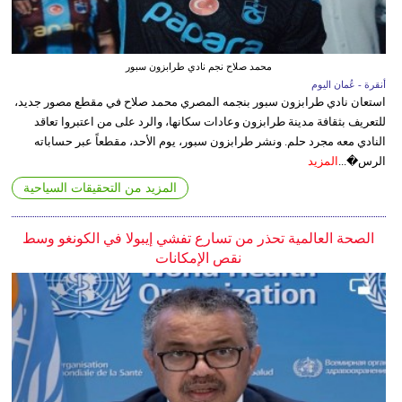
محمد صلاح نجم نادي طرابزون سبور
أنقرة - عُمان اليوم
استعان نادي طرابزون سبور بنجمه المصري محمد صلاح في مقطع مصور جديد،
للتعريف بثقافة مدينة طرابزون وعادات سكانها، والرد على من اعتبروا تعاقد
النادي معه مجرد حلم. ونشر طرابزون سبور، يوم الأحد، مقطعاً عبر حساباته
الرس�...
المزيد
المزيد من التحقيقات السياحية
الصحة العالمية تحذر من تسارع تفشي إيبولا في الكونغو وسط
نقص الإمكانات