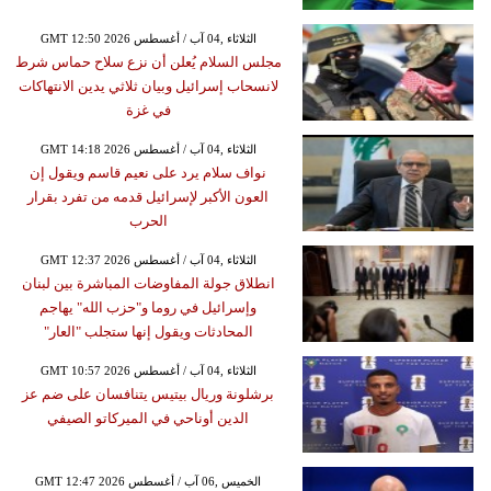
GMT 12:50 2026 الثلاثاء ,04 آب / أغسطس
مجلس السلام يُعلن أن نزع سلاح حماس شرط
لانسحاب إسرائيل وبيان ثلاثي يدين الانتهاكات
في غزة
GMT 14:18 2026 الثلاثاء ,04 آب / أغسطس
نواف سلام يرد على نعيم قاسم ويقول إن
العون الأكبر لإسرائيل قدمه من تفرد بقرار
الحرب
GMT 12:37 2026 الثلاثاء ,04 آب / أغسطس
انطلاق جولة المفاوضات المباشرة بين لبنان
وإسرائيل في روما و"حزب الله" يهاجم
المحادثات ويقول إنها ستجلب "العار"
GMT 10:57 2026 الثلاثاء ,04 آب / أغسطس
برشلونة وريال بيتيس يتنافسان على ضم عز
الدين أوناحي في الميركاتو الصيفي
GMT 12:47 2026 الخميس ,06 آب / أغسطس