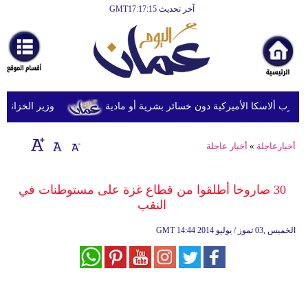
آخر تحديث GMT17:17:15
الرئيسية
أخبارعاجلة
رياضة
ثقافة
وزير الخزانة الأمري
إقتصاد
أخبارعاجلة
»
أخبار عاجلة
فن
وموسيقى
30 صاروخا أطلقوا من قطاع غزة على مستوطنات في
النقب
أزياء
14:44 2014 الخميس ,03 تموز / يوليو
GMT
صحة
وتغذية
سياحة