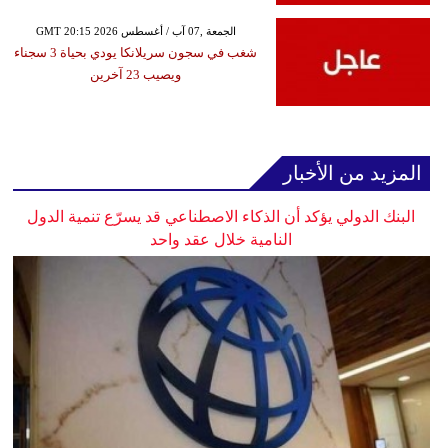
GMT 20:15 2026 الجمعة ,07 آب / أغسطس
شغب في سجون سريلانكا يودي بحياة 3 سجناء
ويصيب 23 آخرين
المزيد من الأخبار
البنك الدولي يؤكد أن الذكاء الاصطناعي قد يسرّع تنمية الدول
النامية خلال عقد واحد