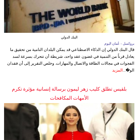
البنك الدولي
بروكسل - عُمان اليوم
قال البنك الدولي إن الذكاء الاصطناعي قد يمكن البلدان النامية من تحقيق ما
يعادل قرناً من التنمية في غضون عقد واحد، شريطة أن تتحرك بسرعة لسد
الفجوات في مجالات الطاقة والاتصال والمهارات. وخلص التقرير إلى أن فقدان
الو�...
المزيد
بلقيس تطلق كليب زهر ليمون برسالة إنسانية مؤثرة تكرم
الأمهات المكافحات