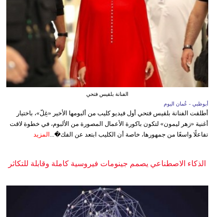
الفنانة بلقيس فتحي
أبوظبي - عُمان اليوم
أطلقت الفنانة بلقيس فتحي أول فيديو كليب من ألبومها الأخير «غِلّ»، باختيار
أغنية «زهر ليمون» لتكون باكورة الأعمال المصورة من الألبوم، في خطوة لاقت
تفاعلًا واسعًا من جمهورها، خاصة أن الكليب ابتعد عن الفك�...
المزيد
الذكاء الاصطناعي يصمم جينومات فيروسية كاملة وقابلة للتكاثر