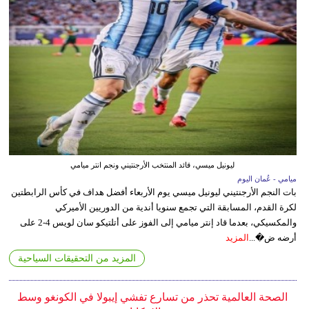
ليونيل ميسي، قائد المنتخب الأرجنتيني ونجم انتر ميامي
ميامي - عُمان اليوم
بات النجم الأرجنتيني ليونيل ميسي يوم الأربعاء أفضل هداف في كأس الرابطتين
لكرة القدم، المسابقة التي تجمع سنويا أندية من الدوريين الأميركي
والمكسيكي، بعدما قاد إنتر ميامي إلى الفوز على أتلتيكو سان لويس 4-2 على
أرضه ض�...
المزيد
المزيد من التحقيقات السياحية
الصحة العالمية تحذر من تسارع تفشي إيبولا في الكونغو وسط