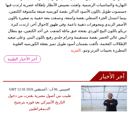
النهارية والمناسبات الرسمية. ولفتت بصيبص الأنظار بإطلالة عصرية ارتدت فيها
جمبسوت طويل باللون الأسود الداكن بقصة كورسيه ضيقة مكشوفة الكتفين،
بينما انسدل الجزء السفلي بقصة واسعة، ونسقت معه حقيبة يد صغيرة باللون
الأصفر الزبدي ومجوهرات ذهبية ناعمة. وفي ظهور كاجوال آخر، ارتدت كنزة
تريكو باللون البيج الوردي بفتحة عنق مائلة كشفت عن أحد الكتفين، مع بنطال
أبيض عالي الخصر بقصة مستقيمة وحزام جلدي رفيع باللون البني. وعلى صعيد
الإطلالات الفخمة، تألقت بفستان أسود طويل تميز بقصّة الكورسيه العلوية
المطرزة بحبيبات الترتر وتنو...
المزيد
آخر الأخبار الطبية
آخر الأخبار
GMT 12:56 2026 الخميس ,06 آب / أغسطس
طبيب من أصول مصرية يقترب من دخول
التاريخ الأميركي بعد فوزه بترشيح
الديمقراطيين