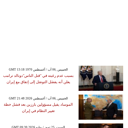
GMT 13:18 1970 الخميس ,06 آب / أغسطس
بسبب عدم رغبته في "قتل الناس"دونالد ترامب
يعلن أنه يفضَل التوصَل إلى إتفاق مع إيران
GMT 21:48 2026 الخميس ,06 آب / أغسطس
الموساد يقيل مسؤولين بارزين بعد فشل خطة
تغيير النظام في إيران
GMT 09:39 2026 السبت ,25 تموز / يوليو