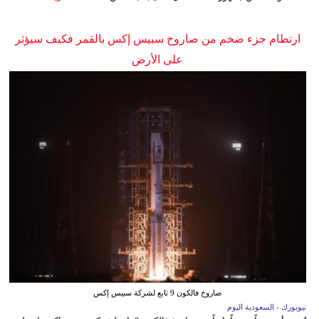
ارتطام جزء ضخم من صاروخ سبيس إكس بالقمر فكيف سيؤثر
على الأرض
صاروخ فالكون 9 تابع لشركة سبيس إكس
نيويورك - السعودية اليوم