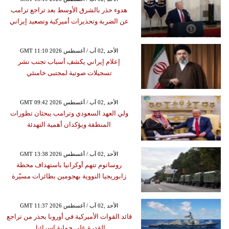
هدوء حذر بالشرق الأوسط بعد تراجع ترامب
عن الضربة وتحذيرات أميركية وتصعيد إيراني
GMT 11:10 2026 الأحد ,02 آب / أغسطس
إعلام إيراني يكشف أسباب تجنب نشر
تسجيلات صوتية لمجتبى خامنئي
GMT 09:42 2026 الأحد ,02 آب / أغسطس
ولي العهد السعودي وترامب يبحثان تطورات
المنطقة ويؤكدان أهمية التهدئة
GMT 13:38 2026 الأحد ,02 آب / أغسطس
روساتوم تتهم أوكرانيا باستهداف محطة
زابوريجيا النووية بهجومين بطائرات مسيّرة
GMT 11:37 2026 الأحد ,02 آب / أغسطس
قائد القوات الأميركية في أوروبا يحذر من تراجع
القدرة على حماية إسرائيل