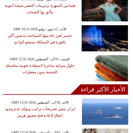
فساتين السهرة بزمزمات الخصر صيحة أنثوية
تتألق بها النجمات
GMT 16:13 2026 الأحد ,12 تموز / يوليو
عسير تُعزز جاذبيتها السياحية بتدشين أكبر
نافورة في المملكة بمنتجع الوادي
GMT 12:35 2026 السبت ,01 آب / أغسطس
حلول منزلية ساحرة لاستعادة نعومة مناشفكِ
الخشنة بدون معطرات
الأخبار الأكثر قراءة
GMT 13:55 2026 الأحد ,02 آب / أغسطس
إيران تنفي تصريحات ترامب وتؤكد عدم وجود
اتفاق لإعادة فتح مضيق هرمز
GMT 13:19 2026 الأحد ,02 آب / أغسطس