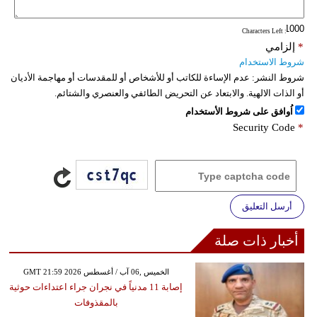
فيديو
: Characters Left
*
إلزامي
سيارات
شروط الاستخدام
شروط النشر:
عدم الإساءة للكاتب أو للأشخاص أو للمقدسات أو مهاجمة الأديان
أو الذات الالهية. والابتعاد عن التحريض الطائفي والعنصري والشتائم.
اُوافق على شروط الأستخدام
Security Code
*
أرسل التعليق
أخبار ذات صلة
GMT 21:59 2026 الخميس ,06 آب / أغسطس
إصابة 11 مدنياً في نجران جراء اعتداءات حوثية
بالمقذوفات