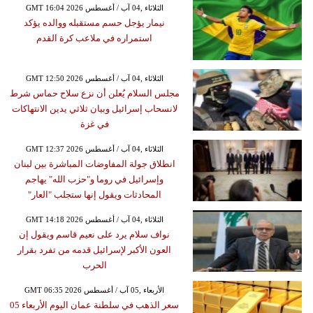
GMT 16:04 2026 الثلاثاء ,04 آب / أغسطس
نيمار يؤجل حسم مستقبله ووالده يؤكد
استمراره في ملاعب كرة القدم
GMT 12:50 2026 الثلاثاء ,04 آب / أغسطس
مجلس السلام يُعلن أن نزع سلاح حماس شرط
لانسحاب إسرائيل وبيان ثلاثي يدين الانتهاكات
في غزة
GMT 12:37 2026 الثلاثاء ,04 آب / أغسطس
انطلاق جولة المفاوضات المباشرة بين لبنان
وإسرائيل في روما و"حزب الله" يهاجم
المحادثات ويقول إنها ستجلب "العار"
GMT 14:18 2026 الثلاثاء ,04 آب / أغسطس
نواف سلام يرد على نعيم قاسم ويقول إن
العون الأكبر لإسرائيل قدمه من تفرد بقرار
الحرب
GMT 06:35 2026 الأربعاء ,05 آب / أغسطس
سعر الذهب في سلطنة عمان اليوم الأربعاء 05