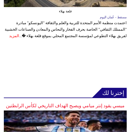
قلعة بهلاء
مسقط - عُمان اليوم
اعتمدت منظمة الأمم المتحدة للتربية والعلم والثقافة "اليونسكو" مبادرة
"الممتلك الثقافي" الخاصة بحرف الفخار والنحاس والمعادن والصناعات الخشبية
لفريق بهلاء التطوعي لمؤسسة المجتمع المحلي بموقع قلعة بهلاء �...
المزيد
إخترنا لك
ميسي يقود إنتر ميامي ويصبح الهداف التاريخي لكأس الرابطتين