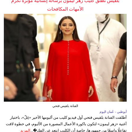
بلقيس تطلق كليب زهر ليمون برسالة إنسانية مؤثرة تكرم
الأمهات المكافحات
الفنانة بلقيس فتحي
أبوظبي - عُمان اليوم
أطلقت الفنانة بلقيس فتحي أول فيديو كليب من ألبومها الأخير «غِلّ»، باختيار
أغنية «زهر ليمون» لتكون باكورة الأعمال المصورة من الألبوم، في خطوة لاقت
تفاعلًا واسعًا من جمهورها، خاصة أن الكليب ابتعد عن الفك�...
المزيد