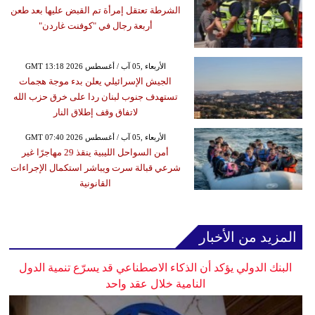
الشرطة تعتقل إمرأة تم القبض عليها بعد طعن
أربعة رجال في "كوفنت غاردن"
GMT 13:18 2026 الأربعاء ,05 آب / أغسطس
الجيش الإسرائيلي يعلن بدء موجة هجمات
تستهدف جنوب لبنان ردا على خرق حزب الله
لاتفاق وقف إطلاق النار
GMT 07:40 2026 الأربعاء ,05 آب / أغسطس
أمن السواحل الليبية ينقذ 29 مهاجرًا غير
شرعي قبالة سرت ويباشر استكمال الإجراءات
القانونية
المزيد من الأخبار
البنك الدولي يؤكد أن الذكاء الاصطناعي قد يسرّع تنمية الدول
النامية خلال عقد واحد