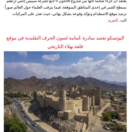
يُعتقد أن جزءاً ضخماً تائهاً من صاروخ فالكون 9 تابع لشركة سبيس إكس ارتطم
بسطح القمر في إحدى المناطق المتوقعة، فيما يترقب العلماء حول العالم صوراً
ترصد موقع الاصطدام وتؤكد وقوعه بشكل نهائي، حيث تعذر على المركبات
الت...
المزيد
اليونسكو تعتمد مبادرة عُمانية لصون الحرف التقليدية في موقع
قلعة بهلاء التاريخي