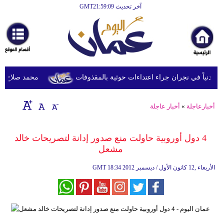
آخر تحديث GMT21:59:09
الرئيسية
أخبارعاجلة
رياضة
ثقافة
محمد صلاح يصل ترك
إقتصاد
أخبارعاجلة
»
أخبار عاجلة
فن
وموسيقى
4 دول أوروبية حاولت منع صدور إدانة لتصريحات خالد
مشعل
أزياء
18:34 2012 الأربعاء ,12 كانون الأول / ديسمبر
GMT
صحة
وتغذية
سياحة