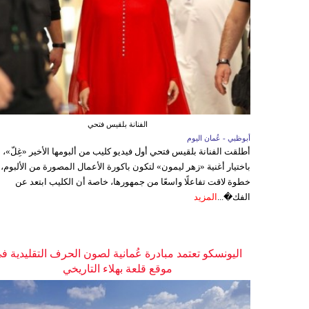
الفنانة بلقيس فتحي
أبوظبي - عُمان اليوم
أطلقت الفنانة بلقيس فتحي أول فيديو كليب من ألبومها الأخير «غِلّ»،
باختيار أغنية «زهر ليمون» لتكون باكورة الأعمال المصورة من الألبوم،
خطوة لاقت تفاعلًا واسعًا من جمهورها، خاصة أن الكليب ابتعد عن
الفك�...
المزيد
اليونسكو تعتمد مبادرة عُمانية لصون الحرف التقليدية ف
موقع قلعة بهلاء التاريخي