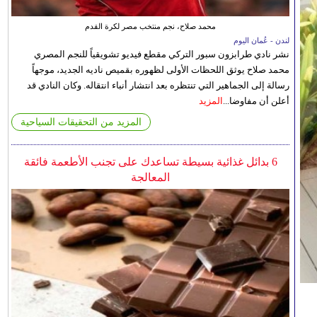
محمد صلاح، نجم منتخب مصر لكرة القدم
لندن - عُمان اليوم
نشر نادي طرابزون سبور التركي مقطع فيديو تشويقياً للنجم المصري
محمد صلاح يوثق اللحظات الأولى لظهوره بقميص ناديه الجديد، موجهاً
رسالة إلى الجماهير التي تنتظره بعد انتشار أنباء انتقاله. وكان النادي قد
أعلن أن مفاوضا...
المزيد
المزيد من التحقيقات السياحية
6 بدائل غذائية بسيطة تساعدك على تجنب الأطعمة فائقة
المعالجة