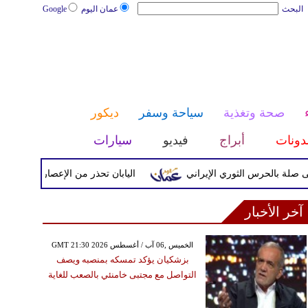
البحث
عمان اليوم
Google
صحة وتغذية
سياحة وسفر
ديكور
دونات
أبراج
فيديو
سيارات
حرس الثوري الإيراني
اليابان تحذر من الإعصار دولفين ورياح عاتي
آخر الأخبار
GMT 21:30 2026 الخميس ,06 آب / أغسطس
بزشكيان يؤكد تمسكه بمنصبه ويصف
التواصل مع مجتبى خامنئي بالصعب للغاية