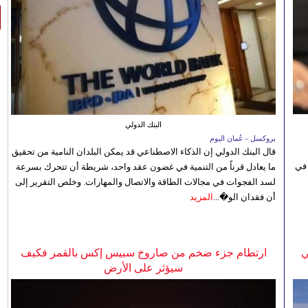
البنك الدولي
بروكسل - عُمان اليوم
قال البنك الدولي إن الذكاء الاصطناعي قد يمكن البلدان النامية من تحقيق
 في
ما يعادل قرناً من التنمية في غضون عقد واحد، شريطة أن تتحرك بسرعة
لسد الفجوات في مجالات الطاقة والاتصال والمهارات. وخلص التقرير إلى
أن فقدان الو�...
المزيد
ي
ارتطام جزء ضخم من صاروخ سبيس إكس بالقمر فكيف
سيؤثر على الأرض