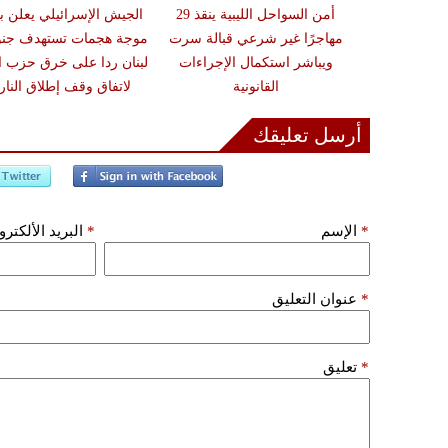
زلزال بقوة 6.3 درجة يضرب
أمن السواحل الليبية ينقذ 29
الجيش الإسرائيلي يعلن ب
ون تحذيرات من
مهاجرًا غير شرعي قبالة سرت
موجة هجمات تستهدف جن
أضرار فورية
ويباشر استكمال الإجراءات
لبنان ردا على خرق حزب ال
القانونية
لاتفاق وقف إطلاق النار
أرسل تعليقك
*
الإسم
*
البريد الألكتر
*
عنوان التعليق
*
تعليق