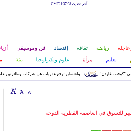
آخر تحديث GMT21:37:08
عاجلة
رياضة
ثقافة
إقتصاد
فن وموسيقى
أزياء
تعليم
مرأة
علوم وتكنولوجيا
بيئة
م
نت غاردن"
واشنطن ترفع عقوبات عن شركات وطائرتين على صلة بال