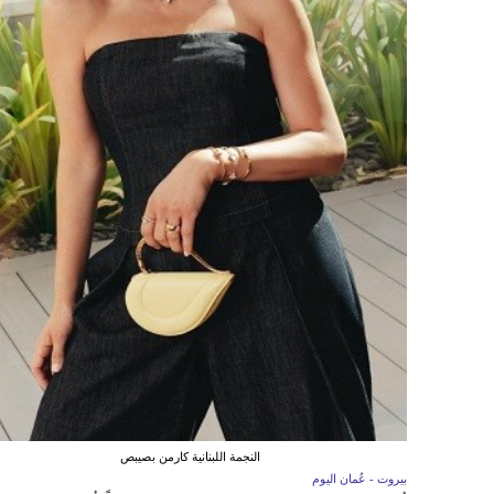
النجمة اللبنانية كارمن بصيبص
بيروت - عُمان اليوم