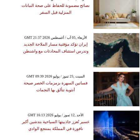
نصائح مضمونة للحفاظ على صحة النباتات
المنزلية قبل السفر
GMT 21:37 2026 الأربعاء ,05 آب / أغسطس
إيران تؤكد مؤقتية مسار الملاحة الجديد
وتدرس استئناف المحادثات مع واشنطن
GMT 09:39 2026 السبت ,25 تموز / يوليو
فساتين السهرة بزمزمات الخصر صيحة
أنثوية تتألق بها النجمات
GMT 16:13 2026 الأحد ,12 تموز / يوليو
عسير تُعزز جاذبيتها السياحية بتدشين أكبر
نافورة في المملكة بمنتجع الوادي