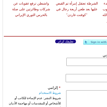
دء
الشرطة تعتقل إمرأة تم القبض
واشنطن ترفع عقوبات عن
وب
عليها بعد طعن أربعة رجال في
شركات وطائرتين على صلة
له
"كوفنت غاردن"
بالحرس الثوري الإيراني
تعليقك كزائر
وني
*
إلزامي
شروط الاستخدام
شروط النشر:
عدم الإساءة للكاتب أو
للأشخاص أو للمقدسات أو مهاجمة الأديان