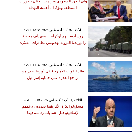
ولي العهد السعودي وترامب يبحثان تطورات
المنطقة ويؤكدان أهمية التهدئة
GMT 13:38 2026 الأحد ,02 آب / أغسطس
روساتوم تتهم أوكرانيا باستهداف محطة
زابوريجيا النووية بهجومين بطائرات مسيّرة
GMT 11:37 2026 الأحد ,02 آب / أغسطس
قائد القوات الأميركية في أوروبا يحذر من
تراجع القدرة على حماية إسرائيل
GMT 16:49 2026 الثلاثاء ,04 آب / أغسطس
مسؤولو الكرة الأفريقية يجددون دعمهم
لإنفانتينو قبل انتخابات رئاسة فيفا