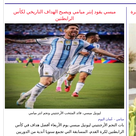
رة
ميسي يقود إنتر ميامي ويصبح الهداف التاريخي لكأس
الرابطتين
ليونيل ميسي، قائد المنتخب الأرجنتيني ونجم انتر ميامي
ميامي - عُمان اليوم
بات النجم الأرجنتيني ليونيل ميسي يوم الأربعاء أفضل هداف في كأس
الرابطتين لكرة القدم، المسابقة التي تجمع سنويا أندية من الدوريين