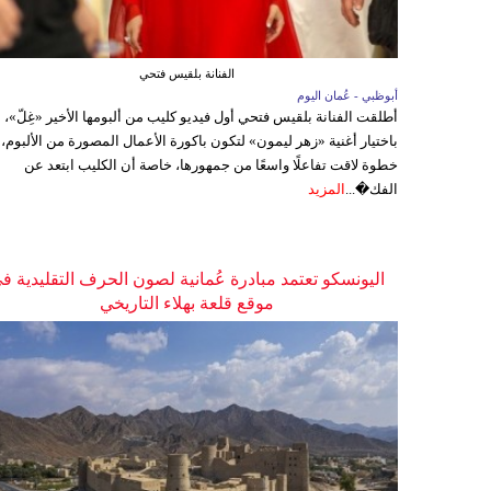
الفنانة بلقيس فتحي
أبوظبي - عُمان اليوم
أطلقت الفنانة بلقيس فتحي أول فيديو كليب من ألبومها الأخير «غِلّ»،
باختيار أغنية «زهر ليمون» لتكون باكورة الأعمال المصورة من الألبوم،
خطوة لاقت تفاعلًا واسعًا من جمهورها، خاصة أن الكليب ابتعد عن
الفك�...
المزيد
اليونسكو تعتمد مبادرة عُمانية لصون الحرف التقليدية ف
موقع قلعة بهلاء التاريخي