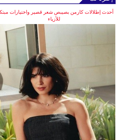
أحدث إطلالات كارمن بصيبص شعر قصير واختيارات مبتك
للأزياء