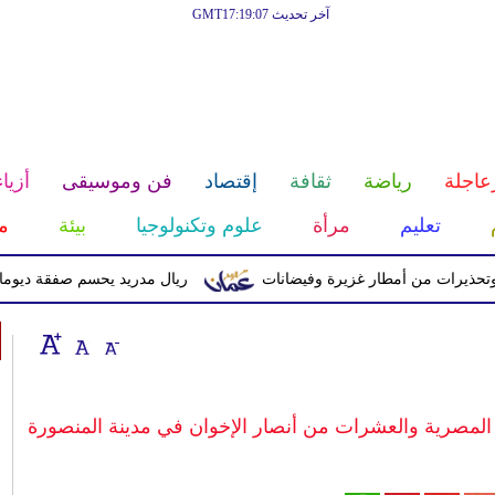
آخر تحديث GMT17:19:07
عاجلة
رياضة
ثقافة
إقتصاد
فن وموسيقى
أزياء
تعليم
مرأة
علوم وتكنولوجيا
بيئة
م
ت من أمطار غزيرة وفيضانات
ريال مدريد يحسم صفقة ديوماندي قادماً م