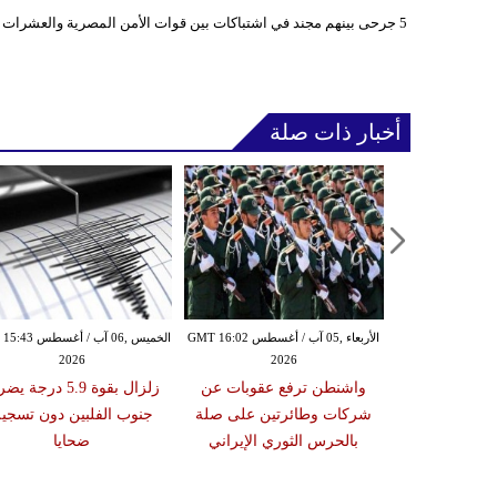
5 جرحى بينهم مجند في اشتباكات بين قوات الأمن المصرية والعشرات من أنصار الإخوان في مدينة المنصورة
أخبار ذات صلة
الأربعاء ,05 آب / أغسطس GMT 14:29
الأربعاء ,05 آب / أغسطس GMT 16:02
الخميس ,06 آب / أغ
2026
2026
20
مرأة تم القبض
واشنطن ترفع عقوبات عن
زلزال بقوة 5.9 درجة 
أربعة رجال في
شركات وطائرتين على صلة
جنوب الفلبين دون تسجي
غاردن"
بالحرس الثوري الإيراني
ضحايا