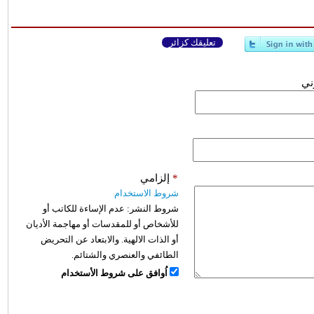
تعليقك كزائر
وني
*
إلزامي
شروط الاستخدام
شروط النشر:
عدم الإساءة للكاتب أو
للأشخاص أو للمقدسات أو مهاجمة الأديان
أو الذات الالهية. والابتعاد عن التحريض
الطائفي والعنصري والشتائم.
اُوافق على شروط الأستخدام