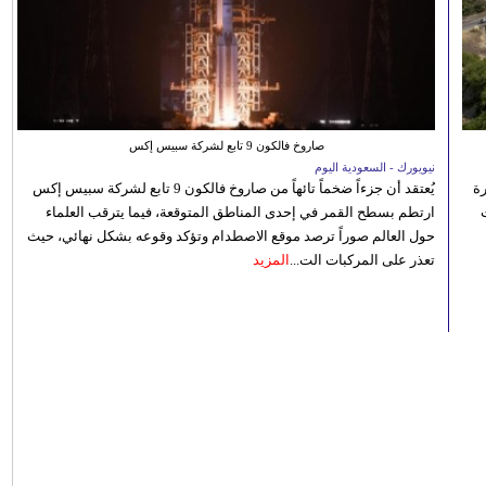
صاروخ فالكون 9 تابع لشركة سبيس إكس
نيويورك - السعودية اليوم
رة
يُعتقد أن جزءاً ضخماً تائهاً من صاروخ فالكون 9 تابع لشركة سبيس إكس
ارتطم بسطح القمر في إحدى المناطق المتوقعة، فيما يترقب العلماء
حول العالم صوراً ترصد موقع الاصطدام وتؤكد وقوعه بشكل نهائي، حيث
تعذر على المركبات الت...
المزيد