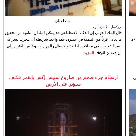
البنك الدولي
بروكسل - عُمان اليوم
قال البنك الدولي إن الذكاء الاصطناعي قد يمكن البلدان النامية من تحقيق
 في
ما يعادل قرناً من التنمية في غضون عقد واحد، شريطة أن تتحرك بسرعة
لسد الفجوات في مجالات الطاقة والاتصال والمهارات. وخلص التقرير إلى
أن فقدان الو�...
المزيد
ي
ارتطام جزء ضخم من صاروخ سبيس إكس بالقمر فكيف
سيؤثر على الأرض