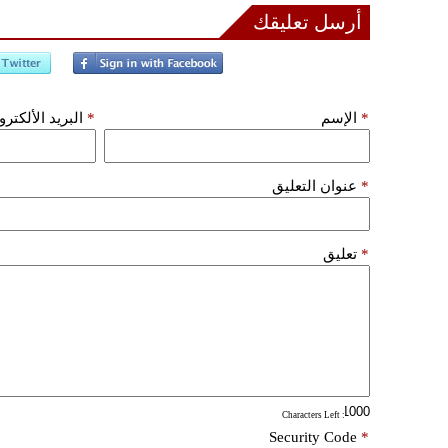
أرسل تعليقك
*
الإسم
*
البريد الألكتر
*
عنوان التعليق
*
تعليق
: Characters Left
Security Code
*