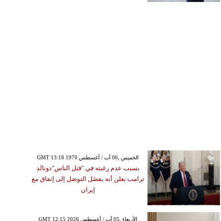
GMT 13:18 1970 الخميس ,06 آب / أغسطس
بسبب عدم رغبته في "قتل الناس"دونالد
ترامب يعلن أنه يفضَل التوصَل إلى إتفاق مع
إيران
GMT 12:15 2026 الأربعاء ,05 آب / أغسطس