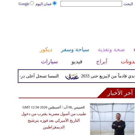
البحث
عمان اليوم
Google
صحة وتغذية
سياحة وسفر
ديكور
دونات
أبراج
فيديو
سيارات
ن لايبزيغ حتى 2033
النمسا تسجل أعلى درجة حرارة في تاريخها مع وصولها 
آخر الأخبار
GMT 12:56 2026 الخميس ,06 آب / أغسطس
طبيب من أصول مصرية يقترب من دخول
التاريخ الأميركي بعد فوزه بترشيح
الديمقراطيين