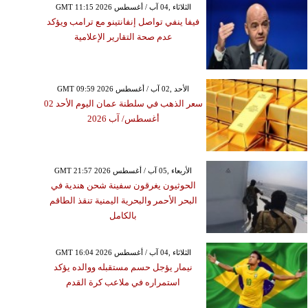
GMT 11:15 2026 الثلاثاء ,04 آب / أغسطس
فيفا ينفي تواصل إنفانتينو مع ترامب ويؤكد
عدم صحة التقارير الإعلامية
GMT 09:59 2026 الأحد ,02 آب / أغسطس
سعر الذهب في سلطنة عمان اليوم الأحد 02
أغسطس/ آب 2026
GMT 21:57 2026 الأربعاء ,05 آب / أغسطس
الحوثيون يغرقون سفينة شحن هندية في
البحر الأحمر والبحرية اليمنية تنقذ الطاقم
بالكامل
GMT 16:04 2026 الثلاثاء ,04 آب / أغسطس
نيمار يؤجل حسم مستقبله ووالده يؤكد
استمراره في ملاعب كرة القدم