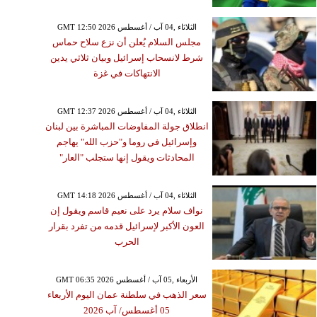
GMT 12:50 2026 الثلاثاء ,04 آب / أغسطس
مجلس السلام يُعلن أن نزع سلاح حماس
شرط لانسحاب إسرائيل وبيان ثلاثي يدين
الانتهاكات في غزة
GMT 12:37 2026 الثلاثاء ,04 آب / أغسطس
انطلاق جولة المفاوضات المباشرة بين لبنان
وإسرائيل في روما و"حزب الله" يهاجم
المحادثات ويقول إنها ستجلب "العار"
GMT 14:18 2026 الثلاثاء ,04 آب / أغسطس
نواف سلام يرد على نعيم قاسم ويقول إن
العون الأكبر لإسرائيل قدمه من تفرد بقرار
الحرب
GMT 06:35 2026 الأربعاء ,05 آب / أغسطس
سعر الذهب في سلطنة عمان اليوم الأربعاء
05 أغسطس/ آب 2026