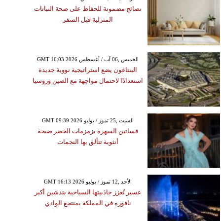
نصائح مضمونة للحفاظ على صحة النباتات
المنزلية قبل السفر
GMT 16:03 2026 الخميس ,06 آب / أغسطس
البنتاغون يضع استراتيجية نووية جديدة
استعدادًا لاحتمال مواجهة مع الصين وروسيا
GMT 09:39 2026 السبت ,25 تموز / يوليو
فساتين السهرة بزمزمات الخصر صيحة
أنثوية تتألق بها النجمات
GMT 16:13 2026 الأحد ,12 تموز / يوليو
عسير تُعزز جاذبيتها السياحية بتدشين أكبر
نافورة في المملكة بمنتجع الوادي