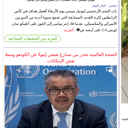
ميامي - عُمان اليوم
بات النجم الأرجنتيني ليونيل ميسي يوم الأربعاء أفضل هداف في كأس
الرابطتين لكرة القدم، المسابقة التي تجمع سنويا أندية من الدوريين
الأميركي والمكسيكي، بعدما قاد إنتر ميامي إلى الفوز على أتلتيكو سان
لويس 4-2 على أرضه ض�...
المزيد
المزيد من التحقيقات السياحية
الصحة العالمية تحذر من تسارع تفشي إيبولا في الكونغو وسط
نقص الإمكانات
حيث