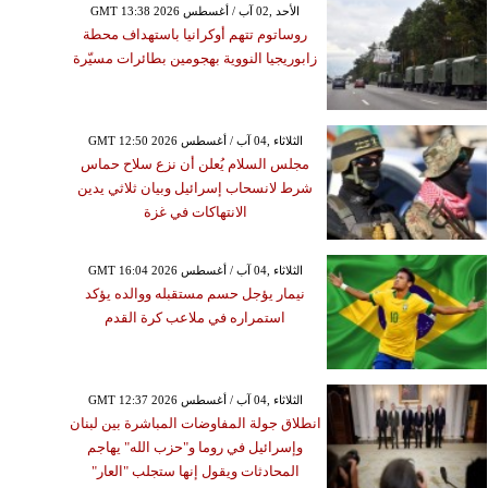
GMT 13:38 2026 الأحد ,02 آب / أغسطس
روساتوم تتهم أوكرانيا باستهداف محطة
زابوريجيا النووية بهجومين بطائرات مسيّرة
GMT 12:50 2026 الثلاثاء ,04 آب / أغسطس
مجلس السلام يُعلن أن نزع سلاح حماس
شرط لانسحاب إسرائيل وبيان ثلاثي يدين
الانتهاكات في غزة
GMT 16:04 2026 الثلاثاء ,04 آب / أغسطس
نيمار يؤجل حسم مستقبله ووالده يؤكد
استمراره في ملاعب كرة القدم
GMT 12:37 2026 الثلاثاء ,04 آب / أغسطس
انطلاق جولة المفاوضات المباشرة بين لبنان
وإسرائيل في روما و"حزب الله" يهاجم
المحادثات ويقول إنها ستجلب "العار"