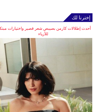
إخترنا لك
أحدث إطلالات كارمن بصيبص شعر قصير واختيارات مبتك
للأزياء