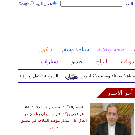
البحث
عمان اليوم
Google
صحة وتغذية
سياحة وسفر
ديكور
دونات
أبراج
فيديو
سيارات
الشرطة تعتقل إمرأة تم القبض عليها بعد
آخر الأخبار
GMT 13:25 2026 السبت ,08 آب / أغسطس
عراقجي يؤكد اقتراب إيران وعُمان من
اتفاق على مسار مؤقت للملاحة في مضيق
هرمز