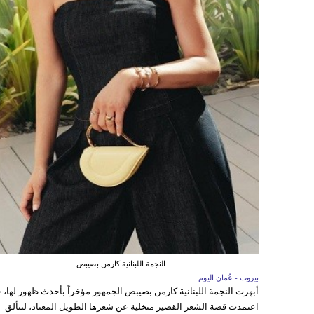
النجمة اللبنانية كارمن بصيبص
بيروت - عُمان اليوم
أبهرت النجمة اللبنانية كارمن بصيبص الجمهور مؤخراً بأحدث ظهور لها، 
اعتمدت قصة الشعر القصير متخلية عن شعرها الطويل المعتاد، لتتألق