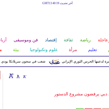
آخر تحديث GMT13:40:19
عاجلة
رياضة
ثقافة
إقتصاد
فن وموسيقى
أزياء
تعليم
مرأة
علوم وتكنولوجيا
بيئة
م
 الحرس الثوري الإيراني
شغب في سجون سريلانكا يودي بحياة 3 سجناء ويصيب 23 آخرين