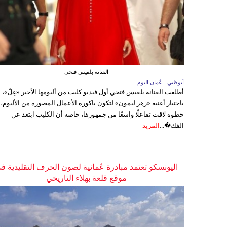
الفنانة بلقيس فتحي
أبوظبي - عُمان اليوم
أطلقت الفنانة بلقيس فتحي أول فيديو كليب من ألبومها الأخير «غِلّ»،
باختيار أغنية «زهر ليمون» لتكون باكورة الأعمال المصورة من الألبوم،
خطوة لاقت تفاعلًا واسعًا من جمهورها، خاصة أن الكليب ابتعد عن
الفك�...
المزيد
اليونسكو تعتمد مبادرة عُمانية لصون الحرف التقليدية ف
موقع قلعة بهلاء التاريخي