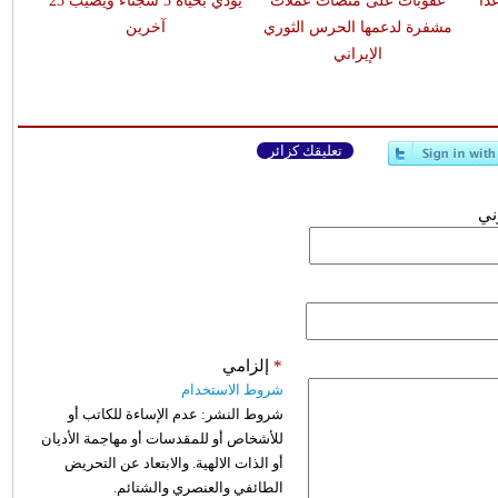
اً
عقوبات على منصات عملات
يودي بحياة 3 سجناء ويصيب 23
مشفرة لدعمها الحرس الثوري
آخرين
الإيراني
تعليقك كزائر
وني
*
إلزامي
شروط الاستخدام
شروط النشر:
عدم الإساءة للكاتب أو
للأشخاص أو للمقدسات أو مهاجمة الأديان
أو الذات الالهية. والابتعاد عن التحريض
الطائفي والعنصري والشتائم.