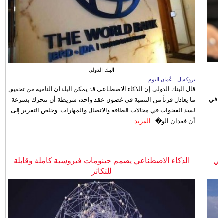
البنك الدولي
بروكسل - عُمان اليوم
قال البنك الدولي إن الذكاء الاصطناعي قد يمكن البلدان النامية من تحقيق
 في
ما يعادل قرناً من التنمية في غضون عقد واحد، شريطة أن تتحرك بسرعة
لسد الفجوات في مجالات الطاقة والاتصال والمهارات. وخلص التقرير إلى
أن فقدان الو�...
المزيد
ي
الذكاء الاصطناعي يصمم جينومات فيروسية كاملة وقابلة
للتكاثر