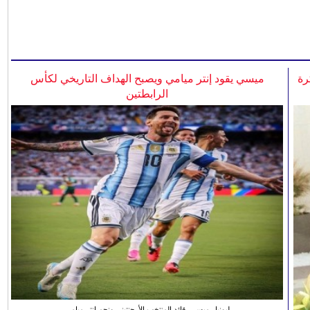
رة
ميسي يقود إنتر ميامي ويصبح الهداف التاريخي لكأس
الرابطتين
ليونيل ميسي، قائد المنتخب الأرجنتيني ونجم انتر ميامي