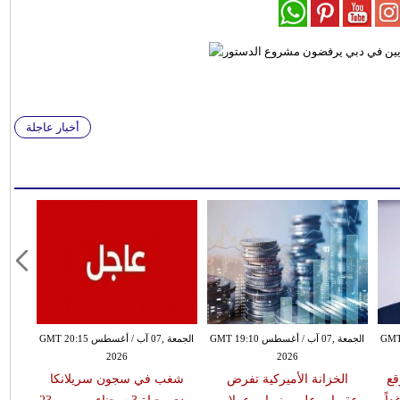
أخبار عاجلة
طس GMT 18:59
الجمعة ,07 آب / أغسطس GMT 19:10
الجمعة ,07 آب / أغسطس GMT 20:15
2026
2026
قع
الخزانة الأميركية تفرض
شغب في سجون سريلانكا