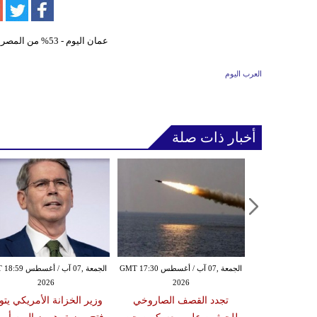
العرب اليوم
أخبار ذات صلة
الخميس ,06 آب / أغسطس GMT 21:59
الجمعة ,07 آب / أغسطس GMT 17:30
الجمعة ,07 آب / أغس
2026
2026
20
مدنياً في نجران جراء
تجدد القصف الصاروخي
وزير الخزانة الأمريكي يتو