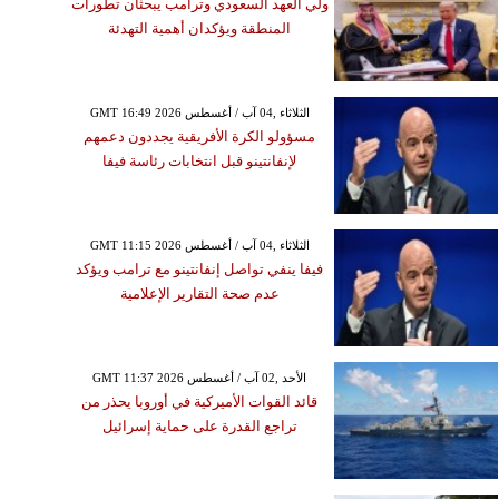
ولي العهد السعودي وترامب يبحثان تطورات
المنطقة ويؤكدان أهمية التهدئة
GMT 16:49 2026 الثلاثاء ,04 آب / أغسطس
مسؤولو الكرة الأفريقية يجددون دعمهم
لإنفانتينو قبل انتخابات رئاسة فيفا
GMT 11:15 2026 الثلاثاء ,04 آب / أغسطس
فيفا ينفي تواصل إنفانتينو مع ترامب ويؤكد
عدم صحة التقارير الإعلامية
GMT 11:37 2026 الأحد ,02 آب / أغسطس
قائد القوات الأميركية في أوروبا يحذر من
تراجع القدرة على حماية إسرائيل