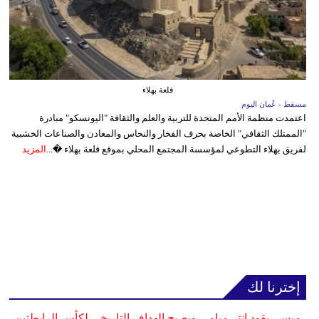
قلعة بهلاء
مسقط - عُمان اليوم
اعتمدت منظمة الأمم المتحدة للتربية والعلم والثقافة "اليونسكو" مبادرة
"الممتلك الثقافي" الخاصة بحرف الفخار والنحاس والمعادن والصناعات الخشبية
لفريق بهلاء التطوعي لمؤسسة المجتمع المحلي بموقع قلعة بهلاء �...
المزيد
إخترنا لك
ميسي يقود إنتر ميامي ويصبح الهداف التاريخي لكأس الرابطتين