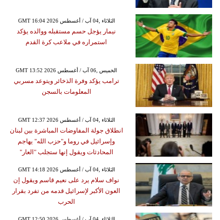
GMT 16:04 2026 الثلاثاء ,04 آب / أغسطس
نيمار يؤجل حسم مستقبله ووالده يؤكد
استمراره في ملاعب كرة القدم
GMT 13:52 2026 الخميس ,06 آب / أغسطس
ترامب يؤكد وفرة الذخائر ويتوعد مسربي
المعلومات بالسجن
GMT 12:37 2026 الثلاثاء ,04 آب / أغسطس
انطلاق جولة المفاوضات المباشرة بين لبنان
وإسرائيل في روما و"حزب الله" يهاجم
المحادثات ويقول إنها ستجلب "العار"
GMT 14:18 2026 الثلاثاء ,04 آب / أغسطس
نواف سلام يرد على نعيم قاسم ويقول إن
العون الأكبر لإسرائيل قدمه من تفرد بقرار
الحرب
GMT 12:50 2026 الثلاثاء ,04 آب / أغسطس