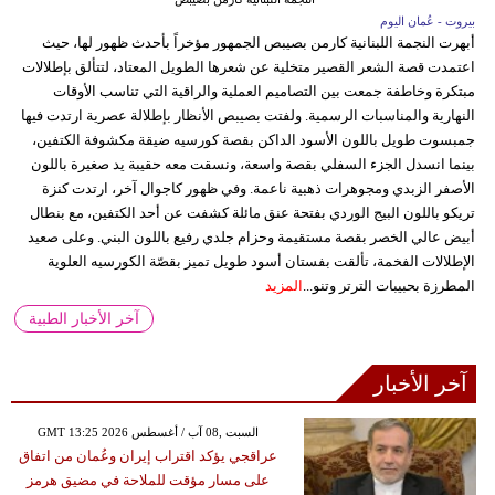
بيروت - عُمان اليوم
أبهرت النجمة اللبنانية كارمن بصيبص الجمهور مؤخراً بأحدث ظهور لها، حيث
اعتمدت قصة الشعر القصير متخلية عن شعرها الطويل المعتاد، لتتألق بإطلالات
مبتكرة وخاطفة جمعت بين التصاميم العملية والراقية التي تناسب الأوقات
النهارية والمناسبات الرسمية. ولفتت بصيبص الأنظار بإطلالة عصرية ارتدت فيها
جمبسوت طويل باللون الأسود الداكن بقصة كورسيه ضيقة مكشوفة الكتفين،
بينما انسدل الجزء السفلي بقصة واسعة، ونسقت معه حقيبة يد صغيرة باللون
الأصفر الزبدي ومجوهرات ذهبية ناعمة. وفي ظهور كاجوال آخر، ارتدت كنزة
تريكو باللون البيج الوردي بفتحة عنق مائلة كشفت عن أحد الكتفين، مع بنطال
أبيض عالي الخصر بقصة مستقيمة وحزام جلدي رفيع باللون البني. وعلى صعيد
الإطلالات الفخمة، تألقت بفستان أسود طويل تميز بقصّة الكورسيه العلوية
المطرزة بحبيبات الترتر وتنو...
المزيد
آخر الأخبار الطبية
آخر الأخبار
GMT 13:25 2026 السبت ,08 آب / أغسطس
عراقجي يؤكد اقتراب إيران وعُمان من اتفاق
على مسار مؤقت للملاحة في مضيق هرمز