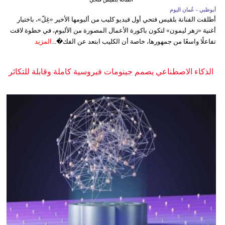
أبوظبي - عُمان اليوم
أطلقت الفنانة بلقيس فتحي أول فيديو كليب من ألبومها الأخير «غِلّ»، باختيار
أغنية «زهر ليمون» لتكون باكورة الأعمال المصورة من الألبوم، في خطوة لاقت
تفاعلًا واسعًا من جمهورها، خاصة أن الكليب ابتعد عن الفك�...
المزيد
الذكاء الاصطناعي يصمم جينومات فيروسية كاملة وقابلة للتكاثر