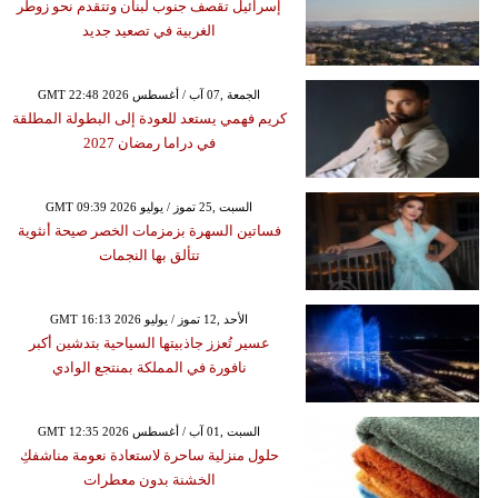
إسرائيل تقصف جنوب لبنان وتتقدم نحو زوطر
الغربية في تصعيد جديد
GMT 22:48 2026 الجمعة ,07 آب / أغسطس
كريم فهمي يستعد للعودة إلى البطولة المطلقة
في دراما رمضان 2027
GMT 09:39 2026 السبت ,25 تموز / يوليو
فساتين السهرة بزمزمات الخصر صيحة أنثوية
تتألق بها النجمات
GMT 16:13 2026 الأحد ,12 تموز / يوليو
عسير تُعزز جاذبيتها السياحية بتدشين أكبر
نافورة في المملكة بمنتجع الوادي
GMT 12:35 2026 السبت ,01 آب / أغسطس
حلول منزلية ساحرة لاستعادة نعومة مناشفكِ
الخشنة بدون معطرات