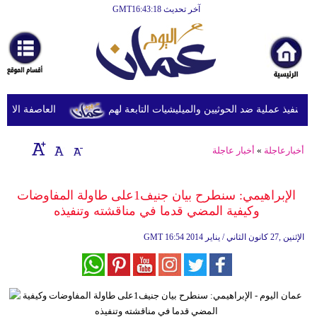
آخر تحديث GMT16:43:18
الرئيسية
أخبارعاجلة
رياضة
ثقافة
نفيذ عملية ضد الحوثيين والميليشيات التابعة لهم
العاصفة الاستوائ
إقتصاد
أخبارعاجلة
»
أخبار عاجلة
فن
وموسيقى
الإبراهيمي: سنطرح بيان جنيف1على طاولة المفاوضات
وكيفية المضي قدما في مناقشته وتنفيذه
أزياء
16:54 2014 الإثنين ,27 كانون الثاني / يناير
GMT
صحة
وتغذية
سياحة