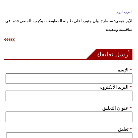
وسفر
العرب اليوم
ديكور
الإبراهيمي: سنطرح بيان جنيف1على طاولة المفاوضات وكيفية المضي قدما في
مناقشته وتنفيذه
أخبار
إعلام
أرسل تعليقك
تعليم
*
الإسم
مرأة
علوم
*
البريد الألكتروني
وتكنولوجيا
بيئة
*
عنوان التعليق
مدوَّنات
*
تعليق
أبراج