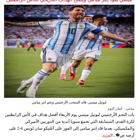
ليونيل ميسي، قائد المنتخب الأرجنتيني ونجم انتر ميامي
ميامي - عُمان اليوم
بات النجم الأرجنتيني ليونيل ميسي يوم الأربعاء أفضل هداف في كأس الرابطتين
لكرة القدم، المسابقة التي تجمع سنويا أندية من الدوريين الأميركي
والمكسيكي، بعدما قاد إنتر ميامي إلى الفوز على أتلتيكو سان لويس 4-2 على
أرضه ض�...
المزيد