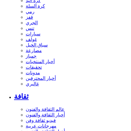
كرة اليد
كرة السلة
رمي
قفز
الجري
تنس
سيارات
غولف
سباق الخيل
مصارعة
جمباز
أخبار المنتخبات
تحقيقات
مدونات
أخبار المحترفين
غاليري
ثقافة
عالم الثقافة والفنون
أخبار الثقافة والفنون
فيديو ثقافة وفن
مهرجانات عربية