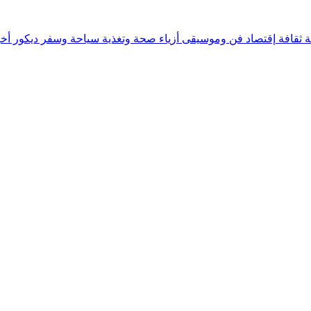
ة
ثقافة
إقتصاد
فن وموسيقى
أزياء
صحة وتغذية
سياحة وسفر
ديكور
أخب