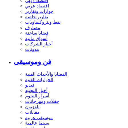
اقتصاد دولي
اقتصاد عربي
حوارات وتقارير
تقارير خاصة
نفط وبتروكيماويات
مصارف
قضايا ساخنة
أسواق مالية
أخبار الشركات
مدونات
فن وموسيقى
القضايا والأحداث الفنية
الحوارات الفنية
فيديو
أخبار النجوم
أسرار النجوم
حفلات ومهرجانات
تلفزيون
مقابلات
موسيقى عربية
سينما عالمية