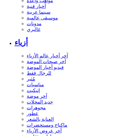
مواهب واعدة
أخبار فنية
سينما عربية
موسيقى عالمية
مدونات
غاليري
أزياء
آخر أخبار عالم الأزياء
آخر صيحات الموضة
فيديو أخبار الموضة
للرجال فقط
مُثير
مناسبات
إتيكيت
آخر موضة
جديد المحلات
مجوهرات
عطور
العناية بالشعر
ماكياج ومستحضرات
أخر عروض الأزياء