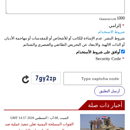
فيديو
: Characters Left
سيارات
*
إلزامي
شروط الاستخدام
شروط النشر:
عدم الإساءة للكاتب أو للأشخاص أو للمقدسات أو مهاجمة الأديان
أو الذات الالهية. والابتعاد عن التحريض الطائفي والعنصري والشتائم.
اُوافق على شروط الأستخدام
Security Code
*
أرسل التعليق
أخبار ذات صلة
GMT 14:57 2026 السبت ,08 آب / أغسطس
القوات المسلحة اليمنية تعلن تنفيذ عملية ضد