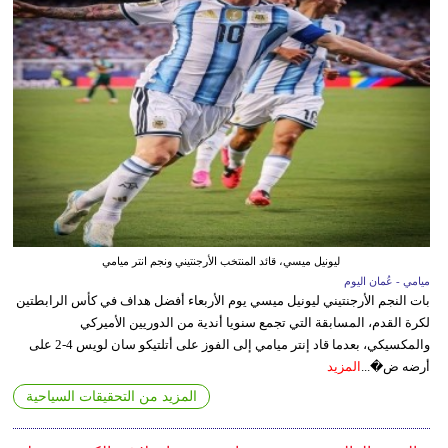
ليونيل ميسي، قائد المنتخب الأرجنتيني ونجم انتر ميامي
ميامي - عُمان اليوم
بات النجم الأرجنتيني ليونيل ميسي يوم الأربعاء أفضل هداف في كأس الرابطتين
لكرة القدم، المسابقة التي تجمع سنويا أندية من الدوريين الأميركي
والمكسيكي، بعدما قاد إنتر ميامي إلى الفوز على أتلتيكو سان لويس 4-2 على
أرضه ض�...
المزيد
المزيد من التحقيقات السياحية