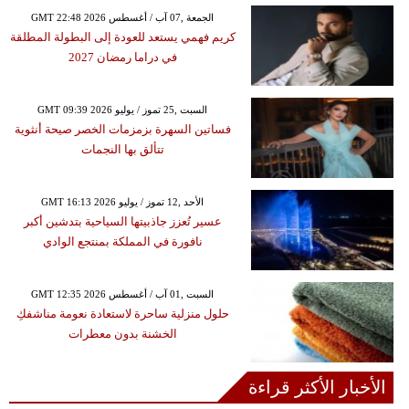
GMT 22:48 2026 الجمعة ,07 آب / أغسطس
كريم فهمي يستعد للعودة إلى البطولة المطلقة
في دراما رمضان 2027
GMT 09:39 2026 السبت ,25 تموز / يوليو
فساتين السهرة بزمزمات الخصر صيحة أنثوية
تتألق بها النجمات
GMT 16:13 2026 الأحد ,12 تموز / يوليو
عسير تُعزز جاذبيتها السياحية بتدشين أكبر
نافورة في المملكة بمنتجع الوادي
GMT 12:35 2026 السبت ,01 آب / أغسطس
حلول منزلية ساحرة لاستعادة نعومة مناشفكِ
الخشنة بدون معطرات
الأخبار الأكثر قراءة