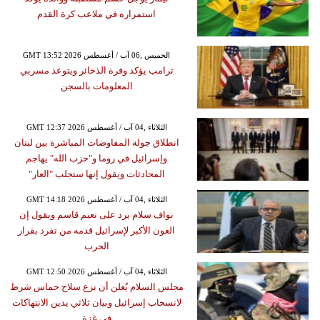
استمراره في ملاعب كرة القدم
GMT 13:52 2026 الخميس ,06 آب / أغسطس
ترامب يؤكد وفرة الذخائر ويتوعد مسربي
المعلومات بالسجن
GMT 12:37 2026 الثلاثاء ,04 آب / أغسطس
انطلاق جولة المفاوضات المباشرة بين لبنان
وإسرائيل في روما و"حزب الله" يهاجم
المحادثات ويقول إنها ستجلب "العار"
GMT 14:18 2026 الثلاثاء ,04 آب / أغسطس
نواف سلام يرد على نعيم قاسم ويقول إن
العون الأكبر لإسرائيل قدمه من تفرد بقرار
الحرب
GMT 12:50 2026 الثلاثاء ,04 آب / أغسطس
مجلس السلام يُعلن أن نزع سلاح حماس شرط
لانسحاب إسرائيل وبيان ثلاثي يدين الانتهاكات
في غزة