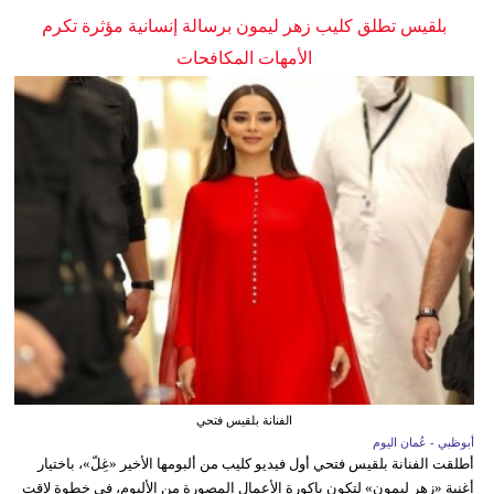
بلقيس تطلق كليب زهر ليمون برسالة إنسانية مؤثرة تكرم
الأمهات المكافحات
الفنانة بلقيس فتحي
أبوظبي - عُمان اليوم
أطلقت الفنانة بلقيس فتحي أول فيديو كليب من ألبومها الأخير «غِلّ»، باختيار
أغنية «زهر ليمون» لتكون باكورة الأعمال المصورة من الألبوم، في خطوة لاقت