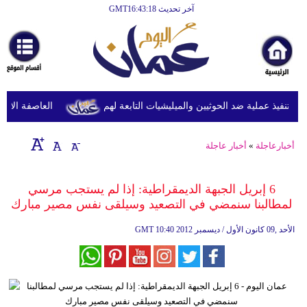
آخر تحديث GMT16:43:18
الرئيسية
أخبارعاجلة
رياضة
ثقافة
تنفيذ عملية ضد الحوثيين والميليشيات التابعة لهم
العاصفة الاستوائ
إقتصاد
أخبارعاجلة
»
أخبار عاجلة
فن
وموسيقى
6 إبريل الجبهة الديمقراطية: إذا لم يستجب مرسي
لمطالبنا سنمضي في التصعيد وسيلقى نفس مصير مبارك
أزياء
10:40 2012 الأحد ,09 كانون الأول / ديسمبر
GMT
صحة
وتغذية
سياحة