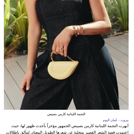
النجمة اللبنانية كارمن بصيبص
بيروت - عُمان اليوم
أبهرت النجمة اللبنانية كارمن بصيبص الجمهور مؤخراً بأحدث ظهور لها، حيث
اعتمدت قصة الشعر القصير متخلية عن شعرها الطويل المعتاد، لتتألق بإطلالات