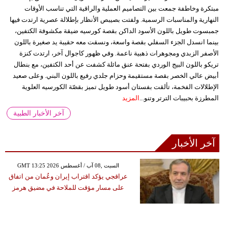
مبتكرة وخاطفة جمعت بين التصاميم العملية والراقية التي تناسب الأوقات
النهارية والمناسبات الرسمية. ولفتت بصيبص الأنظار بإطلالة عصرية ارتدت فيها
جمبسوت طويل باللون الأسود الداكن بقصة كورسيه ضيقة مكشوفة الكتفين،
بينما انسدل الجزء السفلي بقصة واسعة، ونسقت معه حقيبة يد صغيرة باللون
الأصفر الزبدي ومجوهرات ذهبية ناعمة. وفي ظهور كاجوال آخر، ارتدت كنزة
تريكو باللون البيج الوردي بفتحة عنق مائلة كشفت عن أحد الكتفين، مع بنطال
أبيض عالي الخصر بقصة مستقيمة وحزام جلدي رفيع باللون البني. وعلى صعيد
الإطلالات الفخمة، تألقت بفستان أسود طويل تميز بقصّة الكورسيه العلوية
المطرزة بحبيبات الترتر وتنو...
المزيد
آخر الأخبار الطبية
آخر الأخبار
GMT 13:25 2026 السبت ,08 آب / أغسطس
عراقجي يؤكد اقتراب إيران وعُمان من اتفاق
على مسار مؤقت للملاحة في مضيق هرمز