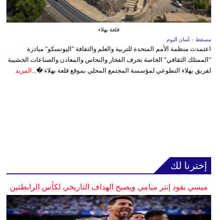
قلعة بهلاء
مسقط - عُمان اليوم
اعتمدت منظمة الأمم المتحدة للتربية والعلم والثقافة "اليونسكو" مبادرة
"الممتلك الثقافي" الخاصة بحرف الفخار والنحاس والمعادن والصناعات الخشبية
لفريق بهلاء التطوعي لمؤسسة المجتمع المحلي بموقع قلعة بهلاء �...
المزيد
إخترنا لك
ميسي يقود إنتر ميامي ويصبح الهداف التاريخي لكأس الرابطتين