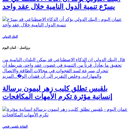
يسرّع تنمية الدول النامية خلال عقد واحد
البنك الدولي
بروكسل - عُمان اليوم
قال البنك الدولي إن الذكاء الاصطناعي قد يمكن البلدان النامية من
تحقيق ما يعادل قرناً من التنمية في غضون عقد واحد، شريطة أن
تتحرك بسرعة لسد الفجوات في مجالات الطاقة والاتصال
والمهارات. وخلص التقرير إلى أن فقدان الو�...
المزيد
بلقيس تطلق كليب زهر ليمون برسالة
إنسانية مؤثرة تكرم الأمهات المكافحات
الفنانة بلقيس فتحي