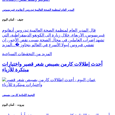
المدير العام لمنظمة الصحة العالمية تيدروس أدهانوم غيبريسوس
جنيف - عُمان اليوم
قال المدير العام لمنظمة الصحة العالمية تيدروس أدهانوم
غيبريسوس، الأربعاء، خلال زيارة إلى الكونغو الديمقراطية، التي
تشهد إضراب العاملين في مجال الصحة بسبب نقص الأجور، إن
تفشي فيروس إيبولا الأسرع في العالم يتجاوز �...
المزيد
المزيد من التحقيقات السياحية
أحدث إطلالات كارمن بصيبص شعر قصير واختيارات
مبتكرة للأزياء
النجمة اللبنانية كارمن بصيبص
بيروت - عُمان اليوم