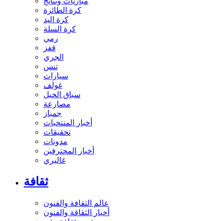
مباريات ونتائج
كرة الطائرة
كرة اليد
كرة السلة
رمي
قفز
الجري
تنس
سيارات
غولف
سباق الخيل
مصارعة
جمباز
أخبار المنتخبات
تحقيقات
مدونات
أخبار المحترفين
غاليري
ثقافة
عالم الثقافة والفنون
أخبار الثقافة والفنون