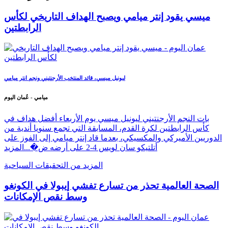
ميسي يقود إنتر ميامي ويصبح الهداف التاريخي لكأس
الرابطتين
ليونيل ميسي، قائد المنتخب الأرجنتيني ونجم انتر ميامي
ميامي - عُمان اليوم
بات النجم الأرجنتيني ليونيل ميسي يوم الأربعاء أفضل هداف في
كأس الرابطتين لكرة القدم، المسابقة التي تجمع سنويا أندية من
الدوريين الأميركي والمكسيكي، بعدما قاد إنتر ميامي إلى الفوز على
أتلتيكو سان لويس 4-2 على أرضه ض�...
المزيد
المزيد من التحقيقات السياحية
الصحة العالمية تحذر من تسارع تفشي إيبولا في الكونغو
وسط نقص الإمكانات