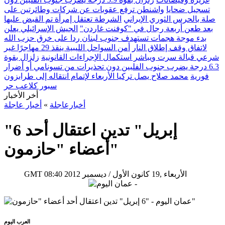
تسجيل ضحايا
واشنطن ترفع عقوبات عن شركات وطائرتين على
صلة بالحرس الثوري الإيراني
الشرطة تعتقل إمرأة تم القبض عليها
بعد طعن أربعة رجال في "كوفنت غاردن"
الجيش الإسرائيلي يعلن
بدء موجة هجمات تستهدف جنوب لبنان ردا على خرق حزب الله
لاتفاق وقف إطلاق النار
أمن السواحل الليبية ينقذ 29 مهاجرًا غير
شرعي قبالة سرت ويباشر استكمال الإجراءات القانونية
زلزال بقوة
6.3 درجة يضرب جنوب الفلبين دون تحذيرات من تسونامي أو أضرار
فورية
محمد صلاح يصل تركيا الأربعاء لإتمام انتقاله إلى طرابزون
سبور كلاعب حر
أخر الأخبار
أخبارعاجلة
»
أخبار عاجلة
"6 إبريل" تدين اعتقال أحد
أعضاء "حازمون"
08:40 2012 الأربعاء ,19 كانون الأول / ديسمبر
GMT
العرب اليوم