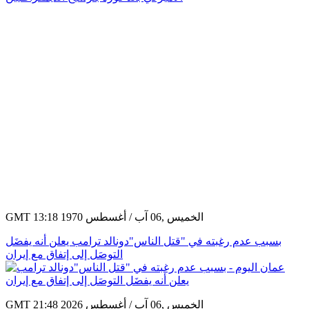
GMT 13:18 1970 الخميس ,06 آب / أغسطس
بسبب عدم رغبته في "قتل الناس"دونالد ترامب يعلن أنه يفضَل
التوصَل إلى إتفاق مع إيران
GMT 21:48 2026 الخميس ,06 آب / أغسطس