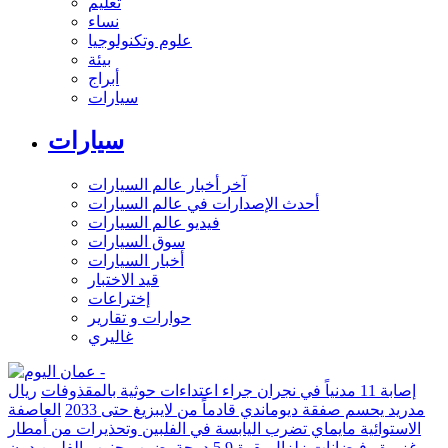
تعليم
نساء
علوم وتكنولوجيا
بيئة
أبراج
سيارات
سيارات
آخر أخبار عالم السيارات
أحدث الإصدارات في عالم السيارات
فيديو عالم السيارات
سوق السيارات
أخبار السيارات
قيد الاختبار
إختراعات
حوارات و تقارير
غاليري
إصابة 11 مدنياً في نجران جراء اعتداءات حوثية بالمقذوفات
ريال
مدريد يحسم صفقة ديوماندي قادماً من لايبزيغ حتى 2033
العاصفة
الاستوائية مايماي تضرب اليابسة في الفلبين وتحذيرات من أمطار
غزيرة وفيضانات
زلزال بقوة 5.9 درجة يضرب جنوب الفلبين دون