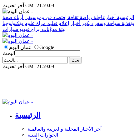
آخر تحديث GMT21:59:09
الرئيسية
أخبارعاجلة
رياضة
ثقافة
إقتصاد
فن وموسيقى
أزياء
صحة
وتغذية
سياحة وسفر
ديكور
أخبار
إعلام
تعليم
مرأة
علوم وتكنولوجيا
بيئة
مدوَّنات
أبراج
فيديو
سيارات
Google
عمان اليوم
البحث
آخر تحديث GMT21:59:09
الرئيسية
أخر الأخبار المحلية والعربية والعالمية
الحوارات الفنية