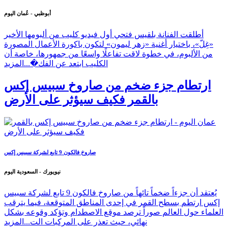
أبوظبي - عُمان اليوم
أطلقت الفنانة بلقيس فتحي أول فيديو كليب من ألبومها الأخير
«غِلّ»، باختيار أغنية «زهر ليمون» لتكون باكورة الأعمال المصورة
من الألبوم، في خطوة لاقت تفاعلًا واسعًا من جمهورها، خاصة أن
الكليب ابتعد عن الفك�...
المزيد
ارتطام جزء ضخم من صاروخ سبيس إكس
بالقمر فكيف سيؤثر على الأرض
صاروخ فالكون 9 تابع لشركة سبيس إكس
نيويورك - السعودية اليوم
يُعتقد أن جزءاً ضخماً تائهاً من صاروخ فالكون 9 تابع لشركة سبيس
إكس ارتطم بسطح القمر في إحدى المناطق المتوقعة، فيما يترقب
العلماء حول العالم صوراً ترصد موقع الاصطدام وتؤكد وقوعه بشكل
نهائي، حيث تعذر على المركبات الت...
المزيد