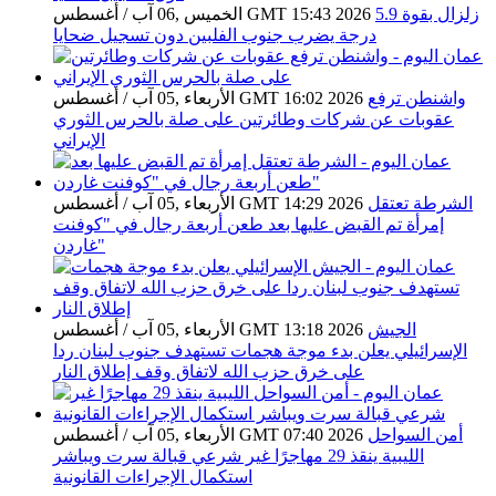
زلزال بقوة 5.9
الخميس ,06 آب / أغسطس GMT 15:43 2026
درجة يضرب جنوب الفلبين دون تسجيل ضحايا
واشنطن ترفع
الأربعاء ,05 آب / أغسطس GMT 16:02 2026
عقوبات عن شركات وطائرتين على صلة بالحرس الثوري
الإيراني
الشرطة تعتقل
الأربعاء ,05 آب / أغسطس GMT 14:29 2026
إمرأة تم القبض عليها بعد طعن أربعة رجال في "كوفنت
غاردن"
الجيش
الأربعاء ,05 آب / أغسطس GMT 13:18 2026
الإسرائيلي يعلن بدء موجة هجمات تستهدف جنوب لبنان ردا
على خرق حزب الله لاتفاق وقف إطلاق النار
أمن السواحل
الأربعاء ,05 آب / أغسطس GMT 07:40 2026
الليبية ينقذ 29 مهاجرًا غير شرعي قبالة سرت ويباشر
استكمال الإجراءات القانونية