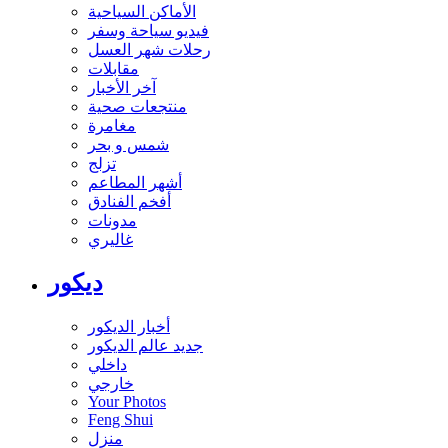
الأماكن السياحية
فيديو سياحة وسفر
رحلات شهر العسل
مقابلات
آخر الأخبار
منتجعات صحية
مغامرة
شمس و بحر
تزلج
أشهر المطاعم
أفخم الفنادق
مدونات
غاليري
ديكور
أخبار الديكور
جديد عالم الديكور
داخلي
خارجي
Your Photos
Feng Shui
منزل