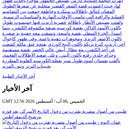
أبهرت النجمة اللبنانية كارمن بصيبص الجمهور مؤخراً بأحدث ظهور
لها، حيث اعتمدت قصة الشعر القصير متخلية عن شعرها الطويل
المعتاد، لتتألق بإطلالات مبتكرة وخاطفة جمعت بين التصاميم
العملية والراقية التي تناسب الأوقات النهارية والمناسبات الرسمية.
ولفتت بصيبص الأنظار بإطلالة عصرية ارتدت فيها جمبسوت طويل
باللون الأسود الداكن بقصة كورسيه ضيقة مكشوفة الكتفين، بينما
انسدل الجزء السفلي بقصة واسعة، ونسقت معه حقيبة يد صغيرة
باللون الأصفر الزبدي ومجوهرات ذهبية ناعمة. وفي ظهور كاجوال
آخر، ارتدت كنزة تريكو باللون البيج الوردي بفتحة عنق مائلة كشفت
عن أحد الكتفين، مع بنطال أبيض عالي الخصر بقصة مستقيمة
وحزام جلدي رفيع باللون البني. وعلى صعيد الإطلالات الفخمة،
تألقت بفستان أسود طويل تميز بقصّة الكورسيه العلوية المطرزة
بحبيبات الترتر وتنو...
المزيد
آخر الأخبار الطبية
آخر الأخبار
GMT 12:56 2026 الخميس ,06 آب / أغسطس
طبيب من أصول مصرية يقترب من دخول التاريخ الأميركي بعد فوزه
بترشيح الديمقراطيين