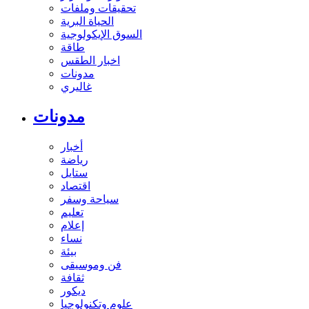
تحقيقات وملفات
الحياة البرية
السوق الإيكولوجية
طاقة
اخبار الطقس
مدونات
غاليري
مدونات
أخبار
رياضة
ستايل
اقتصاد
سياحة وسفر
تعليم
إعلام
نساء
بيئة
فن وموسيقى
ثقافة
ديكور
علوم وتكنولوجيا