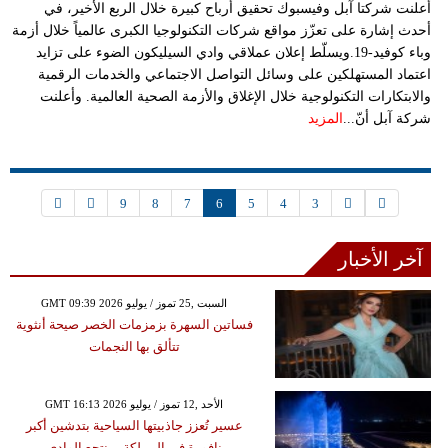
أعلنت شركتا آبل وفيسبوك تحقيق أرباح كبيرة خلال الربع الأخير، في
أحدث إشارة على تعزّز مواقع شركات التكنولوجيا الكبرى عالمياً خلال أزمة
وباء كوفيد-19.ويسلّط إعلان عملاقي وادي السيليكون الضوء على تزايد
اعتماد المستهلكين على وسائل التواصل الاجتماعي والخدمات الرقمية
والابتكارات التكنولوجية خلال الإغلاق والأزمة الصحية العالمية. وأعلنت
شركة آبل أنّ...
المزيد
9
8
7
6
5
4
3
آخر الأخبار
GMT 09:39 2026 السبت ,25 تموز / يوليو
فساتين السهرة بزمزمات الخصر صيحة أنثوية
تتألق بها النجمات
GMT 16:13 2026 الأحد ,12 تموز / يوليو
عسير تُعزز جاذبيتها السياحية بتدشين أكبر
نافورة في المملكة بمنتجع الوادي