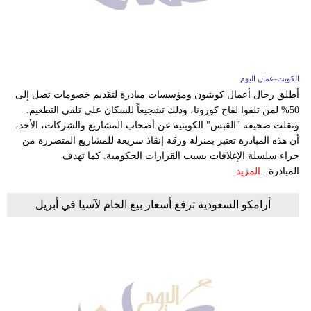
وسفر
ديكور
أخبار
الكويت-عمان اليوم
أطلق رجال أعمال كويتيون ومؤسسات مبادرة لتقديم خصومات تصل إلى
إعلام
50% لمن تلقوا لقاح كورونا، وذلك تشجيعاً للسكان على تلقي التطعيم.
ونقلت صحيفة "القبس" الكويتية عن أصحاب المشاريع والشركات، الأحد،
تعليم
أن هذه المبادرة تعتبر بمنزلة ورقة إنقاذ سريعة للمشاريع المتضررة من
جراء سلسلة الإغلاقات بسبب القرارات الحكومية. كما تهدف
مرأة
المبادرة...
المزيد
علوم
أرامكو السعودية ترفع أسعار بيع الخام لآسيا في أبريل
وتكنولوجيا
بيئة
مدوَّنات
أبراج