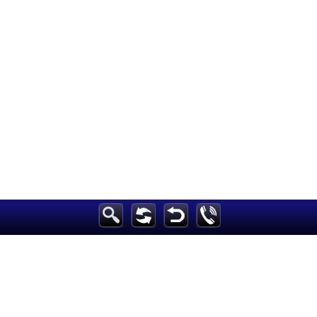
الرئيسية
أخبارعاجلة
رياضة
ثقافة
إقتصاد
فن
وموسيقى
أزياء
صحة وتغذية
سياحة وسفر
ديكور