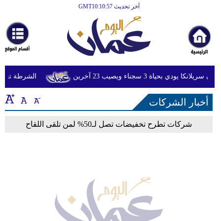
آخر تحديث GMT10:10:57
الرئيسية
أخبارعاجلة
رياضة
ثقافة
 يودي بحياة 3 سجناء ويصيب 23 آخرين
الشرطة تعتقل 
إقتصاد
أخبار الشركات
فن
شركات تطرح تخفيضات تصل لـ50% لمن تلقى اللقاح
وموسيقى
أزياء
صحة
وتغذية
سياحة