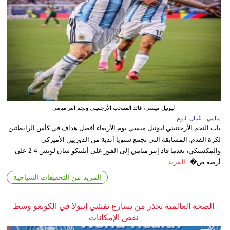
ليونيل ميسي، قائد المنتخب الأرجنتيني ونجم انتر ميامي
ميامي - عُمان اليوم
بات النجم الأرجنتيني ليونيل ميسي يوم الأربعاء أفضل هداف في كأس الرابطتين
لكرة القدم، المسابقة التي تجمع سنويا أندية من الدوريين الأميركي
والمكسيكي، بعدما قاد إنتر ميامي إلى الفوز على أتلتيكو سان لويس 4-2 على
أرضه ض�...
المزيد
المزيد من التحقيقات السياحية
الصحة العالمية تحذر من تسارع تفشي إيبولا في الكونغو وسط
نقص الإمكانات