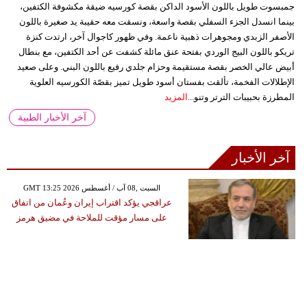
جمبسوت طويل باللون الأسود الداكن بقصة كورسيه ضيقة مكشوفة الكتفين،
بينما انسدل الجزء السفلي بقصة واسعة، ونسقت معه حقيبة يد صغيرة باللون
الأصفر الزبدي ومجوهرات ذهبية ناعمة. وفي ظهور كاجوال آخر، ارتدت كنزة
تريكو باللون البيج الوردي بفتحة عنق مائلة كشفت عن أحد الكتفين، مع بنطال
أبيض عالي الخصر بقصة مستقيمة وحزام جلدي رفيع باللون البني. وعلى صعيد
الإطلالات الفخمة، تألقت بفستان أسود طويل تميز بقصّة الكورسيه العلوية
المطرزة بحبيبات الترتر وتنو...
المزيد
آخر الأخبار الطبية
آخر الأخبار
GMT 13:25 2026 السبت ,08 آب / أغسطس
عراقجي يؤكد اقتراب إيران وعُمان من اتفاق
على مسار مؤقت للملاحة في مضيق هرمز