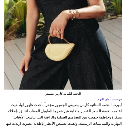
النجمة اللبنانية كارمن بصيبص
بيروت - عُمان اليوم
أبهرت النجمة اللبنانية كارمن بصيبص الجمهور مؤخراً بأحدث ظهور لها، حيث
اعتمدت قصة الشعر القصير متخلية عن شعرها الطويل المعتاد، لتتألق بإطلالات
مبتكرة وخاطفة جمعت بين التصاميم العملية والراقية التي تناسب الأوقات
النهارية والمناسبات الرسمية. ولفتت بصيبص الأنظار بإطلالة عصرية ارتدت فيها