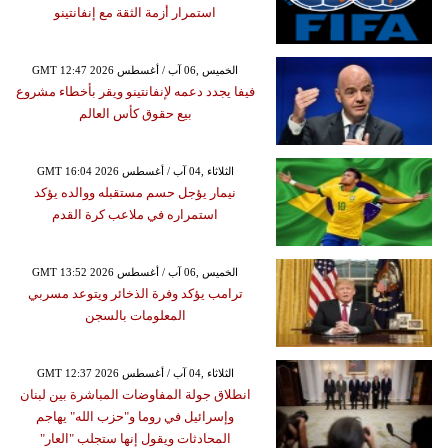
استمرار أزمة الثقة مع إنفانتينو
GMT 12:47 2026 الخميس ,06 آب / أغسطس
فيفا يجدد دعمه لإنفانتينو ويقر بأخطاء مشروع
بيع حقوق كأس العالم
GMT 16:04 2026 الثلاثاء ,04 آب / أغسطس
نيمار يؤجل حسم مستقبله ووالده يؤكد
استمراره في ملاعب كرة القدم
GMT 13:52 2026 الخميس ,06 آب / أغسطس
ترامب يؤكد وفرة الذخائر ويتوعد مسربي
المعلومات بالسجن
GMT 12:37 2026 الثلاثاء ,04 آب / أغسطس
انطلاق جولة المفاوضات المباشرة بين لبنان
وإسرائيل في روما و"حزب الله" يهاجم
المحادثات ويقول إنها ستجلب "العار"