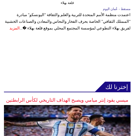
قلعة بهلاء
مسقط - عُمان اليوم
اعتمدت منظمة الأمم المتحدة للتربية والعلم والثقافة "اليونسكو" مبادرة
"الممتلك الثقافي" الخاصة بحرف الفخار والنحاس والمعادن والصناعات الخشبية
لفريق بهلاء التطوعي لمؤسسة المجتمع المحلي بموقع قلعة بهلاء �...
المزيد
إخترنا لك
ميسي يقود إنتر ميامي ويصبح الهداف التاريخي لكأس الرابطتين