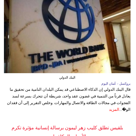
البنك الدولي
بروكسل - عُمان اليوم
قال البنك الدولي إن الذكاء الاصطناعي قد يمكن البلدان النامية من تحقيق ما
يعادل قرناً من التنمية في غضون عقد واحد، شريطة أن تتحرك بسرعة لسد
الفجوات في مجالات الطاقة والاتصال والمهارات. وخلص التقرير إلى أن فقدان
الو�...
المزيد
بلقيس تطلق كليب زهر ليمون برسالة إنسانية مؤثرة تكرم