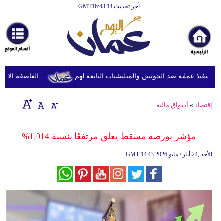
آخر تحديث GMT16:43:18
الرئيسية
أخبارعاجلة
رياضة
ثقافة
نفيذ عملية ضد الحوثيين والميليشيات التابعة لهم
العاصفة الاستوائ
إقتصاد
إقتصاد
»
أسواق مالية
فن
وموسيقى
مؤشر بورصة مسقط يغلق مرتفعًا بنسبة 1.014%
أزياء
14:43 2026 الأحد ,24 أيار / مايو
GMT
صحة
وتغذية
سياحة