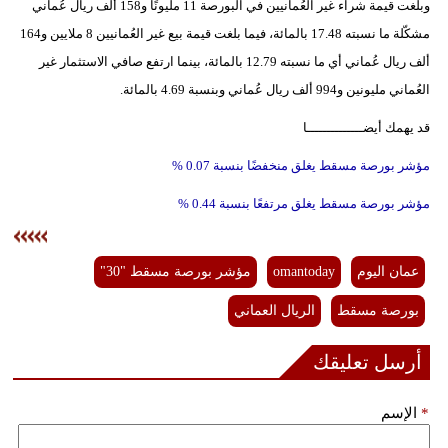
وبلغت قيمة شراء غير العُمانيين في البورصة 11 مليونًا و158 ألف ريال عُماني
فيديو
مشكّلة ما نسبته 17.48 بالمائة، فيما بلغت قيمة بيع غير العُمانيين 8 ملايين و164
ألف ريال عُماني أي ما نسبته 12.79 بالمائة، بينما ارتفع صافي الاستثمار غير
سيارات
العُماني مليونين و994 ألف ريال عُماني وبنسبة 4.69 بالمائة.
قد يهمك أيضــــــــــــــا
مؤشر بورصة مسقط يغلق منخفضًا بنسبة 0.07 %
مؤشر بورصة مسقط يغلق مرتفعًا بنسبة 0.44 %
عمان اليوم
omantoday
مؤشر بورصة مسقط "30"
بورصة مسقط
الريال العماني
أرسل تعليقك
*
الإسم