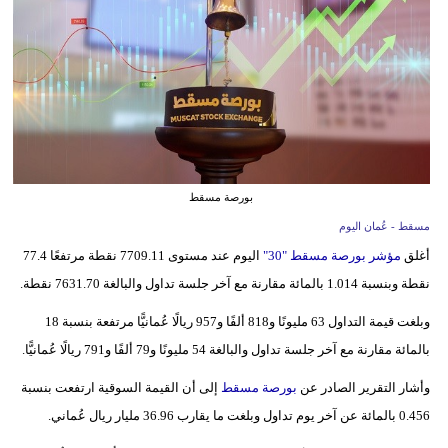
وسفر
ديكور
أخبار
إعلام
تعليم
بورصة مسقط
مرأة
مسقط - عُمان اليوم
أغلق
مؤشر بورصة مسقط "30"
اليوم عند مستوى 7709.11 نقطة مرتفعًا 77.4
علوم
نقطة وبنسبة 1.014 بالمائة مقارنة مع آخر جلسة تداول والبالغة 7631.70 نقطة.
وتكنولوجيا
وبلغت قيمة التداول 63 مليونًا و818 ألفًا و957 ريالًا عُمانيًّا مرتفعة بنسبة 18
بيئة
بالمائة مقارنة مع آخر جلسة تداول والبالغة 54 مليونًا و79 ألفًا و791 ريالًا عُمانيًّا.
مدوَّنات
وأشار التقرير الصادر عن
بورصة مسقط
إلى أن القيمة السوقية ارتفعت بنسبة
0.456 بالمائة عن آخر يوم تداول وبلغت ما يقارب 36.96 مليار ريال عُماني.
أبراج