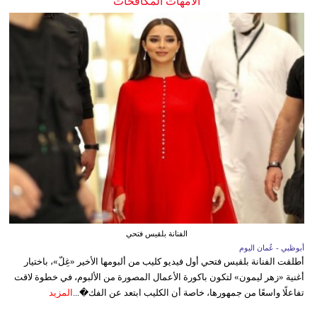
الأمهات المكافحات
الفنانة بلقيس فتحي
أبوظبي - عُمان اليوم
أطلقت الفنانة بلقيس فتحي أول فيديو كليب من ألبومها الأخير «غِلّ»، باختيار
أغنية «زهر ليمون» لتكون باكورة الأعمال المصورة من الألبوم، في خطوة لاقت
تفاعلًا واسعًا من جمهورها، خاصة أن الكليب ابتعد عن الفك�...
المزيد