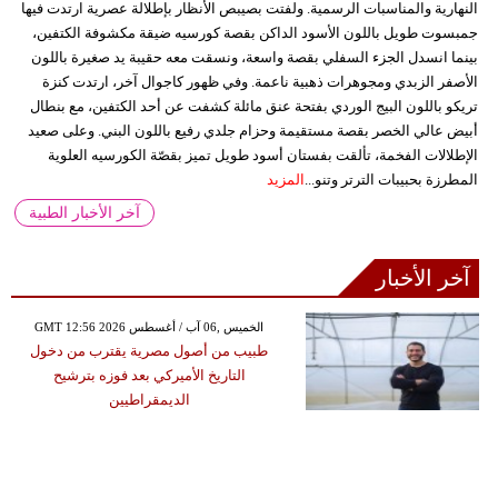
النهارية والمناسبات الرسمية. ولفتت بصيبص الأنظار بإطلالة عصرية ارتدت فيها
جمبسوت طويل باللون الأسود الداكن بقصة كورسيه ضيقة مكشوفة الكتفين،
بينما انسدل الجزء السفلي بقصة واسعة، ونسقت معه حقيبة يد صغيرة باللون
الأصفر الزبدي ومجوهرات ذهبية ناعمة. وفي ظهور كاجوال آخر، ارتدت كنزة
تريكو باللون البيج الوردي بفتحة عنق مائلة كشفت عن أحد الكتفين، مع بنطال
أبيض عالي الخصر بقصة مستقيمة وحزام جلدي رفيع باللون البني. وعلى صعيد
الإطلالات الفخمة، تألقت بفستان أسود طويل تميز بقصّة الكورسيه العلوية
المطرزة بحبيبات الترتر وتنو...
المزيد
آخر الأخبار الطبية
آخر الأخبار
GMT 12:56 2026 الخميس ,06 آب / أغسطس
طبيب من أصول مصرية يقترب من دخول
التاريخ الأميركي بعد فوزه بترشيح
الديمقراطيين