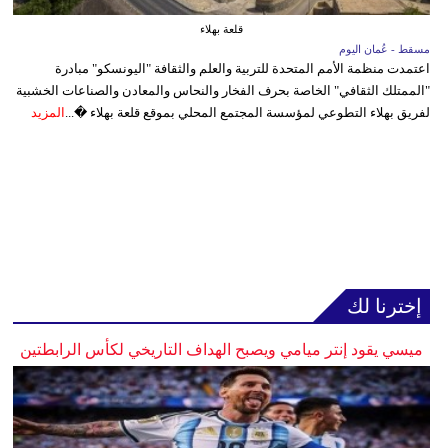
قلعة بهلاء
مسقط - عُمان اليوم
اعتمدت منظمة الأمم المتحدة للتربية والعلم والثقافة "اليونسكو" مبادرة
"الممتلك الثقافي" الخاصة بحرف الفخار والنحاس والمعادن والصناعات الخشبية
لفريق بهلاء التطوعي لمؤسسة المجتمع المحلي بموقع قلعة بهلاء �...
المزيد
إخترنا لك
ميسي يقود إنتر ميامي ويصبح الهداف التاريخي لكأس الرابطتين