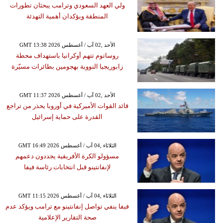
ولي العهد السعودي وترامب يبحثان تطورات
المنطقة ويؤكدان أهمية التهدئة
GMT 13:38 2026 الأحد ,02 آب / أغسطس
روساتوم تتهم أوكرانيا باستهداف محطة
زابوريجيا النووية بهجومين بطائرات مسيّرة
GMT 11:37 2026 الأحد ,02 آب / أغسطس
قائد القوات الأميركية في أوروبا يحذر من تراجع
القدرة على حماية إسرائيل
GMT 16:49 2026 الثلاثاء ,04 آب / أغسطس
مسؤولو الكرة الأفريقية يجددون دعمهم
لإنفانتينو قبل انتخابات رئاسة فيفا
GMT 11:15 2026 الثلاثاء ,04 آب / أغسطس
فيفا ينفي تواصل إنفانتينو مع ترامب ويؤكد عدم
صحة التقارير الإعلامية