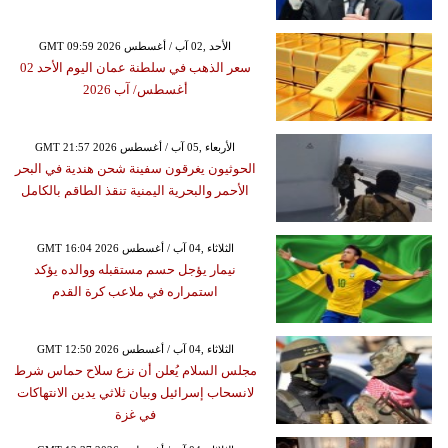
GMT 09:59 2026 الأحد ,02 آب / أغسطس
سعر الذهب في سلطنة عمان اليوم الأحد 02
أغسطس/ آب 2026
GMT 21:57 2026 الأربعاء ,05 آب / أغسطس
الحوثيون يغرقون سفينة شحن هندية في البحر
الأحمر والبحرية اليمنية تنقذ الطاقم بالكامل
GMT 16:04 2026 الثلاثاء ,04 آب / أغسطس
نيمار يؤجل حسم مستقبله ووالده يؤكد
استمراره في ملاعب كرة القدم
GMT 12:50 2026 الثلاثاء ,04 آب / أغسطس
مجلس السلام يُعلن أن نزع سلاح حماس شرط
لانسحاب إسرائيل وبيان ثلاثي يدين الانتهاكات
في غزة