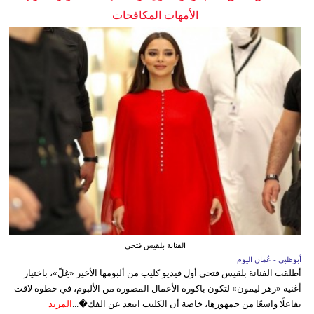
الأمهات المكافحات
الفنانة بلقيس فتحي
أبوظبي - عُمان اليوم
أطلقت الفنانة بلقيس فتحي أول فيديو كليب من ألبومها الأخير «غِلّ»، باختيار
أغنية «زهر ليمون» لتكون باكورة الأعمال المصورة من الألبوم، في خطوة لاقت
تفاعلًا واسعًا من جمهورها، خاصة أن الكليب ابتعد عن الفك�...
المزيد