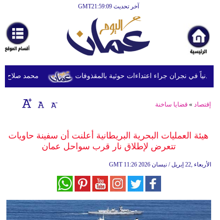
آخر تحديث GMT21:59:09
الرئيسية
أخبارعاجلة
رياضة
ثقافة
محمد صلاح يصل ترك
إقتصاد
إقتصاد
»
قضايا ساخنة
فن
وموسيقى
هيئة العمليات البحرية البريطانية أعلنت أن سفينة حاويات
تتعرض لإطلاق نار قرب سواحل عمان
أزياء
11:26 2026 الأربعاء ,22 إبريل / نيسان
GMT
صحة
وتغذية
سياحة