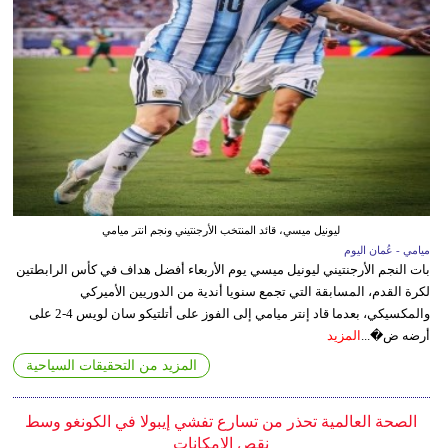
ليونيل ميسي، قائد المنتخب الأرجنتيني ونجم انتر ميامي
ميامي - عُمان اليوم
بات النجم الأرجنتيني ليونيل ميسي يوم الأربعاء أفضل هداف في كأس الرابطتين
لكرة القدم، المسابقة التي تجمع سنويا أندية من الدوريين الأميركي
والمكسيكي، بعدما قاد إنتر ميامي إلى الفوز على أتلتيكو سان لويس 4-2 على
أرضه ض�...
المزيد
المزيد من التحقيقات السياحية
الصحة العالمية تحذر من تسارع تفشي إيبولا في الكونغو وسط
نقص الإمكانات