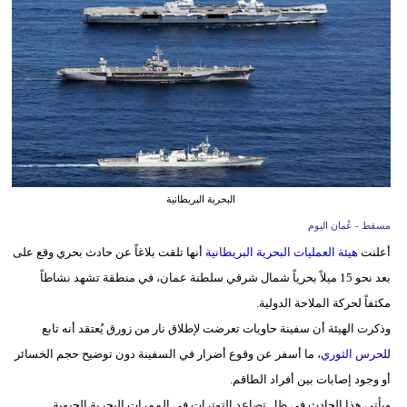
وسفر
ديكور
أخبار
إعلام
تعليم
البحرية البريطانية
مرأة
مسقط - عُمان اليوم
علوم
أعلنت
هيئة العمليات البحرية البريطانية
أنها تلقت بلاغاً عن حادث بحري وقع على
وتكنولوجيا
بعد نحو 15 ميلاً بحرياً شمال شرقي سلطنة عمان، في منطقة تشهد نشاطاً
مكثفاً لحركة الملاحة الدولية.
بيئة
وذكرت الهيئة أن سفينة حاويات تعرضت لإطلاق نار من زورق يُعتقد أنه تابع
مدوَّنات
ل
لحرس الثوري
، ما أسفر عن وقوع أضرار في السفينة دون توضيح حجم الخسائر
أو وجود إصابات بين أفراد الطاقم.
أبراج
ويأتي هذا الحادث في ظل تصاعد التوترات في الممرات البحرية الحيوية