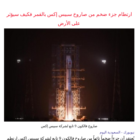
ارتطام جزء ضخم من صاروخ سبيس إكس بالقمر فكيف سيؤثر
على الأرض
صاروخ فالكون 9 تابع لشركة سبيس إكس
نيويورك - السعودية اليوم
يُعتقد أن جزءاً ضخماً تائهاً من صاروخ فالكون 9 تابع لشركة سبيس إكس ارتطم