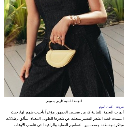
النجمة اللبنانية كارمن بصيبص
بيروت - عُمان اليوم
أبهرت النجمة اللبنانية كارمن بصيبص الجمهور مؤخراً بأحدث ظهور لها، حيث
اعتمدت قصة الشعر القصير متخلية عن شعرها الطويل المعتاد، لتتألق بإطلالات
مبتكرة وخاطفة جمعت بين التصاميم العملية والراقية التي تناسب الأوقات