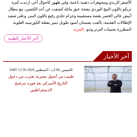
الأصفر الزبدي ومجوهرات ذهبية ناعمة. وفي ظهور كاجوال آخر، ارتدت كنزة
تريكو باللون البيج الوردي بفتحة عنق مائلة كشفت عن أحد الكتفين، مع بنطال
أبيض عالي الخصر بقصة مستقيمة وحزام جلدي رفيع باللون البني. وعلى صعيد
الإطلالات الفخمة، تألقت بفستان أسود طويل تميز بقصّة الكورسيه العلوية
المطرزة بحبيبات الترتر وتنو...
المزيد
آخر الأخبار الطبية
آخر الأخبار
GMT 12:56 2026 الخميس ,06 آب / أغسطس
طبيب من أصول مصرية يقترب من دخول
التاريخ الأميركي بعد فوزه بترشيح
الديمقراطيين