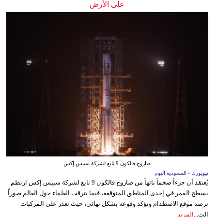
على الأرض
صاروخ فالكون 9 تابع لشركة سبيس إكس
نيويورك - السعودية اليوم
يُعتقد أن جزءاً ضخماً تائهاً من صاروخ فالكون 9 تابع لشركة سبيس إكس ارتطم
بسطح القمر في إحدى المناطق المتوقعة، فيما يترقب العلماء حول العالم صوراً
ترصد موقع الاصطدام وتؤكد وقوعه بشكل نهائي، حيث تعذر على المركبات
الت...
المزيد