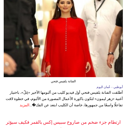
الفنانة بلقيس فتحي
أبوظبي - عُمان اليوم
أطلقت الفنانة بلقيس فتحي أول فيديو كليب من ألبومها الأخير «غِلّ»، باختيار
أغنية «زهر ليمون» لتكون باكورة الأعمال المصورة من الألبوم، في خطوة لاقت
تفاعلًا واسعًا من جمهورها، خاصة أن الكليب ابتعد عن الفك�...
المزيد
ارتطام جزء ضخم من صاروخ سبيس إكس بالقمر فكيف سيؤثر