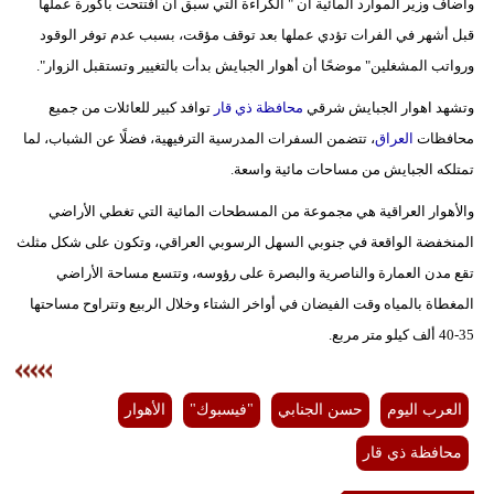
وأضاف وزير الموارد المائية أن " الكراءة التي سبق أن افتتحت باكورة عملها
فيديو
قبل أشهر في الفرات تؤدي عملها بعد توقف مؤقت، بسبب عدم توفر الوقود
ورواتب المشغلين" موضحًا أن أهوار الجبايش بدأت بالتغيير وتستقبل الزوار".
سيارات
وتشهد اهوار الجبايش شرقي
محافظة ذي قار
توافد كبير للعائلات من جميع
محافظات
العراق
، تتضمن السفرات المدرسية الترفيهية، فضلًا عن الشباب، لما
تمتلكه الجبايش من مساحات مائية واسعة.
والأهوار العراقية هي مجموعة من المسطحات المائية التي تغطي الأراضي
المنخفضة الواقعة في جنوبي السهل الرسوبي العراقي، وتكون على شكل مثلث
تقع مدن العمارة والناصرية والبصرة على رؤوسه، وتتسع مساحة الأراضي
المغطاة بالمياه وقت الفيضان في أواخر الشتاء وخلال الربيع وتتراوح مساحتها
35-40 ألف كيلو متر مربع.
العرب اليوم
حسن الجنابي
"فيسبوك"
الأهوار
محافظة ذي قار