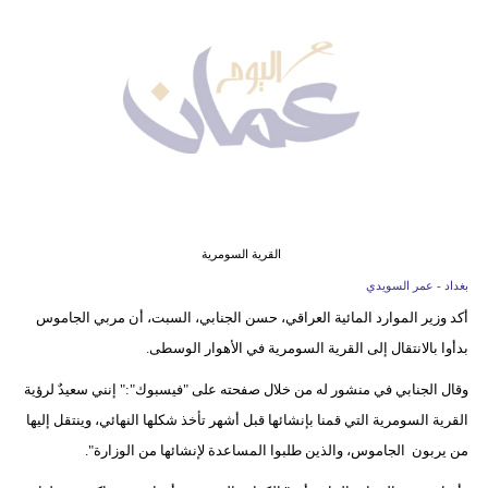
وسفر
ديكور
أخبار
إعلام
تعليم
مرأة
القرية السومرية
بغداد - عمر السويدي
علوم
أكد وزير الموارد المائية العراقي، حسن الجنابي، السبت، أن مربي الجاموس
وتكنولوجيا
بدأوا بالانتقال إلى القرية السومرية في الأهوار الوسطى.
بيئة
وقال الجنابي في منشور له من خلال صفحته على "فيسبوك":" إنني سعيدٌ لرؤية
القرية السومرية التي قمنا بإنشائها قبل أشهر تأخذ شكلها النهائي، وينتقل إليها
مدوَّنات
من يربون الجاموس، والذين طلبوا المساعدة لإنشائها من الوزارة".
أبراج