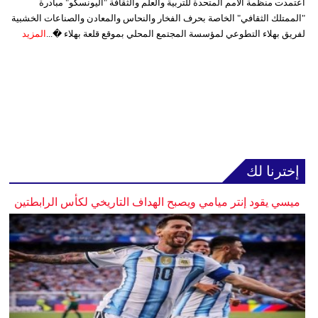
اعتمدت منظمة الأمم المتحدة للتربية والعلم والثقافة "اليونسكو" مبادرة
"الممتلك الثقافي" الخاصة بحرف الفخار والنحاس والمعادن والصناعات الخشبية
لفريق بهلاء التطوعي لمؤسسة المجتمع المحلي بموقع قلعة بهلاء �...
المزيد
إخترنا لك
ميسي يقود إنتر ميامي ويصبح الهداف التاريخي لكأس الرابطتين