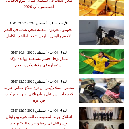
سعر الذهب في سلطنة عمان اليوم الأحد 02
أغسطس/ آب 2026
GMT 21:57 2026 الأربعاء ,05 آب / أغسطس
الحوثيون يغرقون سفينة شحن هندية في البحر
الأحمر والبحرية اليمنية تنقذ الطاقم بالكامل
GMT 16:04 2026 الثلاثاء ,04 آب / أغسطس
نيمار يؤجل حسم مستقبله ووالده يؤكد
استمراره في ملاعب كرة القدم
GMT 12:50 2026 الثلاثاء ,04 آب / أغسطس
مجلس السلام يُعلن أن نزع سلاح حماس شرط
لانسحاب إسرائيل وبيان ثلاثي يدين الانتهاكات
في غزة
GMT 12:37 2026 الثلاثاء ,04 آب / أغسطس
انطلاق جولة المفاوضات المباشرة بين لبنان
وإسرائيل في روما و"حزب الله" يهاجم