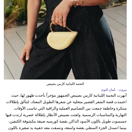
النجمة اللبنانية كارمن بصيبص
بيروت - عُمان اليوم
أبهرت النجمة اللبنانية كارمن بصيبص الجمهور مؤخراً بأحدث ظهور لها، حيث
اعتمدت قصة الشعر القصير متخلية عن شعرها الطويل المعتاد، لتتألق بإطلالات
مبتكرة وخاطفة جمعت بين التصاميم العملية والراقية التي تناسب الأوقات
النهارية والمناسبات الرسمية. ولفتت بصيبص الأنظار بإطلالة عصرية ارتدت فيها
جمبسوت طويل باللون الأسود الداكن بقصة كورسيه ضيقة مكشوفة الكتفين،
بينما انسدل الجزء السفلي بقصة واسعة، ونسقت معه حقيبة يد صغيرة باللون