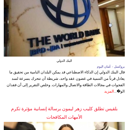
البنك الدولي
بروكسل - عُمان اليوم
قال البنك الدولي إن الذكاء الاصطناعي قد يمكن البلدان النامية من تحقيق ما
يعادل قرناً من التنمية في غضون عقد واحد، شريطة أن تتحرك بسرعة لسد
الفجوات في مجالات الطاقة والاتصال والمهارات. وخلص التقرير إلى أن فقدان
الو�...
المزيد
بلقيس تطلق كليب زهر ليمون برسالة إنسانية مؤثرة تكرم
الأمهات المكافحات