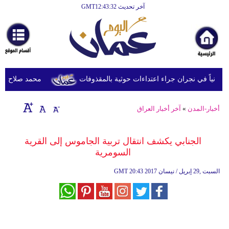
آخر تحديث GMT12:43:32
الرئيسية
أخبارعاجلة
رياضة
ثقافة
محمد صلاح يصل ترك
إقتصاد
أخبار-المدن
»
آخر أخبار العراق
فن
وموسيقى
الجنابي يكشف انتقال تربية الجاموس إلى القرية
السومرية
أزياء
20:43 2017 السبت ,29 إبريل / نيسان
GMT
صحة
وتغذية
سياحة