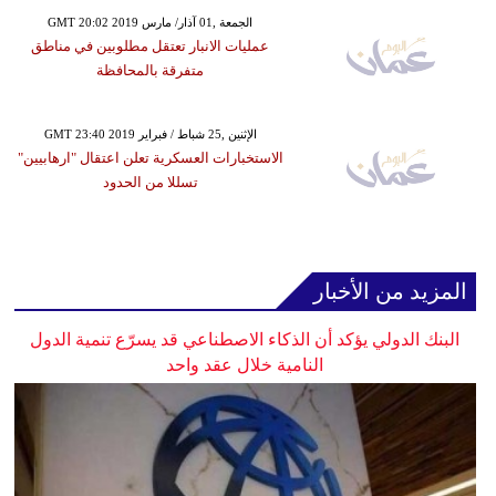
GMT 20:02 2019 الجمعة ,01 آذار/ مارس
عمليات الانبار تعتقل مطلوبين في مناطق
متفرقة بالمحافظة
GMT 23:40 2019 الإثنين ,25 شباط / فبراير
الاستخبارات العسكرية تعلن اعتقال "ارهابيين"
تسللا من الحدود
المزيد من الأخبار
البنك الدولي يؤكد أن الذكاء الاصطناعي قد يسرّع تنمية الدول
النامية خلال عقد واحد