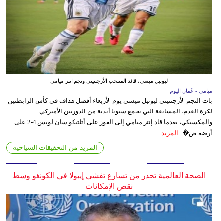
ليونيل ميسي، قائد المنتخب الأرجنتيني ونجم انتر ميامي
ميامي - عُمان اليوم
بات النجم الأرجنتيني ليونيل ميسي يوم الأربعاء أفضل هداف في كأس الرابطتين
لكرة القدم، المسابقة التي تجمع سنويا أندية من الدوريين الأميركي
والمكسيكي، بعدما قاد إنتر ميامي إلى الفوز على أتلتيكو سان لويس 4-2 على
أرضه ض�...
المزيد
المزيد من التحقيقات السياحية
الصحة العالمية تحذر من تسارع تفشي إيبولا في الكونغو وسط
نقص الإمكانات