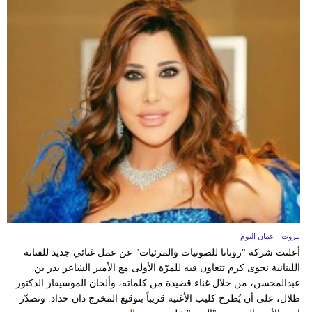
بيروت - عمان اليوم
أعلنت شركة "روتانا للصوتيات والمرئيات" عن عمل غنائي جديد للفنانة
اللبنانية نجوى كرم تتعاون فيه للمرّة الأولى مع الأمير الشاعر بدر بن
عبدالمحسن، من خلال غناء قصيدة من كلماته، وألحان الموسيقار الدكتور
طلال، على أن يُطرح كليب الأغنية قريباً بتوقيع المخرج دان حداد. وتصدّر