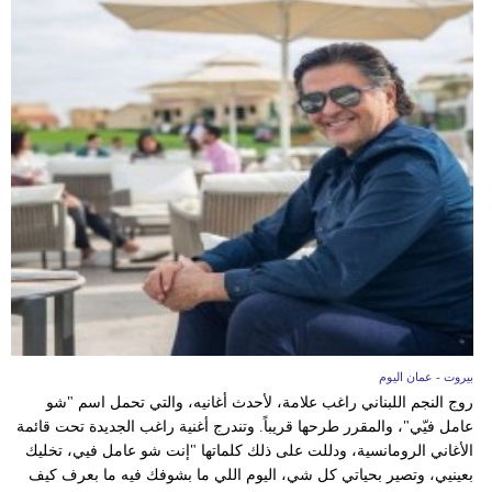
بيروت - عمان اليوم
روج النجم اللبناني راغب علامة، لأحدث أغانيه، والتي تحمل اسم "شو
عامل فيّي"، والمقرر طرحها قريباً. وتندرج أغنية راغب الجديدة تحت قائمة
الأغاني الرومانسية، ودللت على ذلك كلماتها "إنت شو عامل فيي، تخليك
بعينيي، وتصير بحياتي كل شي، اليوم اللي ما بشوفك فيه ما بعرف كيف