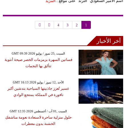
اسم الأمير السعودي "الترند" على موقع...
المزيد
4
3
2
1
آخر الأخبار
GMT 09:39 2026 السبت ,25 تموز / يوليو
فساتين السهرة بزمزمات الخصر صيحة أنثوية
تتألق بها النجمات
GMT 16:13 2026 الأحد ,12 تموز / يوليو
عسير تُعزز جاذبيتها السياحية بتدشين أكبر
نافورة في المملكة بمنتجع الوادي
GMT 12:35 2026 السبت ,01 آب / أغسطس
حلول منزلية ساحرة لاستعادة نعومة مناشفكِ
الخشنة بدون معطرات