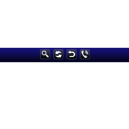
الرئيسية
أخبارعاجلة
رياضة
ثقافة
إقتصاد
فن
وموسيقى
أزياء
صحة وتغذية
سياحة وسفر
ديكور
أخبار
إعلام
تعليم
مرأة
علوم وتكنولوجيا
بيئة
مدونات
أبراج
فيديو
سيارات