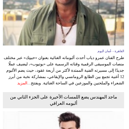
وسفر
ديكور
أخبار
إعلام
القاهرة - عُمان اليوم
تعليم
طرح الفنان عمرو دياب أحدث ألبوماته الغنائية بعنوان «حبيتِك» عبر مختلف
منصات الموسيقى الرقمية وقناته الرسمية على «يوتيوب»، ليضيف عملًا
مرأة
جديدًا إلى مسيرته الفنية الممتدة لأكثر من أربعة عقود، حيث يضم الألبوم
12 أغنية تجمع بين الطابع الرومانسي والإيقاعي، بمشاركة نخبة من أبرز
علوم
الشعراء والملحنين والموزعين في الساحة الغنائية. ويفتتح...
المزيد
وتكنولوجيا
ماجد المهندس يضع اللمسات الأخيرة على الجزء الثاني من
بيئة
ألبومه العراقي
مدوَّنات
أبراج