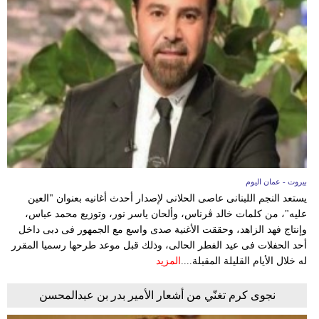
بيروت - عمان اليوم
يستعد النجم اللبنانى عاصى الحلانى لإصدار أحدث أغانيه بعنوان "العين
عليه"، من كلمات خالد ڤرناس، وألحان ياسر نور، وتوزيع محمد عباس،
وإنتاج فهد الزاهد، وحققت الأغنية صدى واسع مع الجمهور فى دبى داخل
أحد الحفلات فى عيد الفطر الحالى، وذلك قبل موعد طرحها رسميا المقرر
له خلال الأيام القليلة المقبلة....
المزيد
نجوى كرم تغنّي من أشعار الأمير بدر بن عبدالمحسن