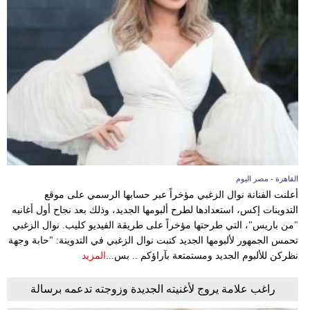
القاهرة - مصر اليوم
أعلنت الفنانة نوال الزغبي مؤخراً عبر حسابها الرسمي على موقع
التدوينات إكس، استعدادها لطرح ألبومها الجديد، وذلك بعد نجاح أول أغانيه
"من باريس"، التي طرحتها مؤخراً على طريقة الفيديو كليب. نوال الزغبي
تحمس الجمهور لألبومها الجديد كتبت نوال الزغبي في التدوينة: "حابة وجهة
نظركن للألبوم الجديد ومستمتعة بآراؤكم .. بس...
المزيد
راغب علامة يروج لأغنيته الجديدة وزوجته تدعمه برسالة