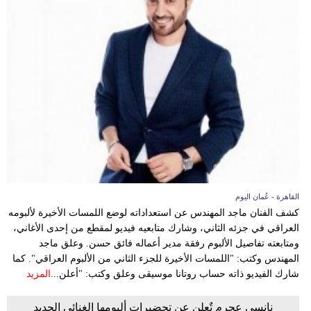
فيديو
سيارات
القاهرة - عُمان اليوم
كشف الفنان ماجد المهندس عن استعداداته لوضع اللمسات الأخيرة لألبومه
العراقي في جزئه الثاني، وشارك متابعيه فيديو لمقطع من إحدى الأغاني،
ومتابعته تفاصيل الألبوم رفقة مدير أعماله فائق حسن. وعلق ماجد
المهندس وكتب: "اللمسات الأخيرة للجزء الثاني من الألبوم العراقي". كما
شارك الفيديو ذاته حساب روتانا موسيقى وعلق وكتب: "أعلن...
المزيد
نانسي عجرم تٌعلن عن تحضيرات ألبومها الغنائي الجديد