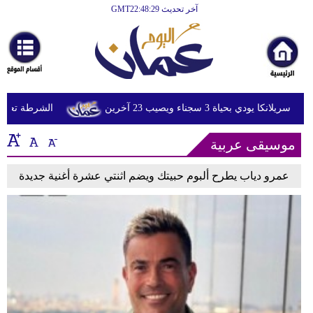
آخر تحديث GMT22:48:29
الرئيسية
أخبارعاجلة
رياضة
ثقافة
دي بحياة 3 سجناء ويصيب 23 آخرين
الشرطة تعتقل إم
إقتصاد
موسيقى عربية
فن
عمرو دياب يطرح ألبوم حبيتك ويضم اثنتي عشرة أغنية جديدة
وموسيقى
أزياء
صحة
وتغذية
سياحة