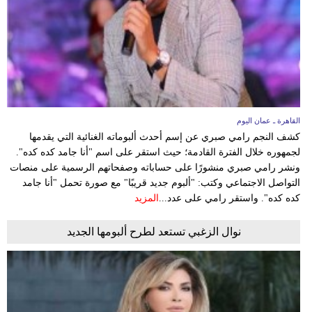
القاهرة ـ عمان اليوم
كشف النجم رامي صبري عن إسم أحدث ألبوماته الغنائية التي يقدمها
لجمهوره خلال الفترة القادمة؛ حيث استقر على اسم "أنا جامد كده كده".
ونشر رامي صبري منشورًا على حساباته وصفحاتهم الرسمية على منصات
التواصل الاجتماعي وكتب: "ألبوم جديد قريبًا" مع صورة تحمل "أنا جامد
كده كده". واستقر رامي على عدد...
المزيد
نوال الزغبي تستعد لطرح ألبومها الجديد