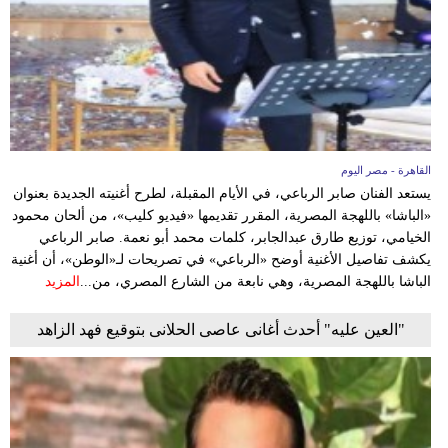
القاهرة - مصر اليوم
يستعد الفنان صابر الرباعي، في الأيام المقبلة، لطرح أغنيته الجديدة بعنوان
«الباشا» باللهجة المصرية، المقرر تقديمها «فيديو كليب»، من ألحان محمود
الخيامي، توزيع طارق عبدالجابر، كلمات محمد أبو نعمة. صابر الرباعي
يكشف تفاصيل الأغنية أوضح «الرباعي» في تصريحات لـ«الوطن»، أن أغنية
الباشا باللهجة المصرية، وهي نابعة من الشارع المصري، من...
المزيد
"العين عليه" أحدث أغانى عاصى الحلانى بتوقيع فهد الزاهد