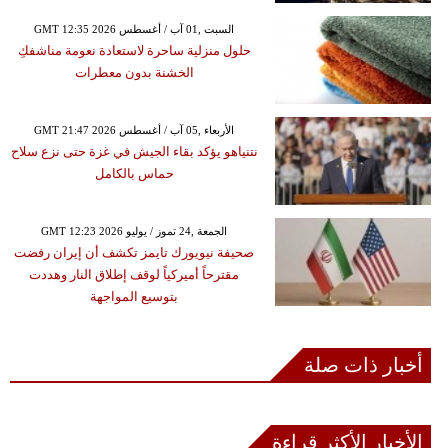
GMT 12:35 2026 السبت ,01 آب / أغسطس
حلول منزلية ساحرة لاستعادة نعومة مناشفكِ
الخشنة بدون معطرات
GMT 21:47 2026 الأربعاء ,05 آب / أغسطس
نتنياهو يؤكد بقاء الجيش في غزة حتى نزع سلاح
حماس بالكامل
GMT 12:23 2026 الجمعة ,24 تموز / يوليو
صحيفة نيويورك تايمز تكشف أن إيران رفضت
مقترحاً أميركياً لوقف إطلاق النار وهددت
بتوسيع المواجهة
أخبار ذات صلة
الأخبار الأكثر قراءة