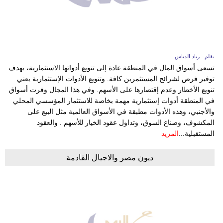
وسفر
ديكور
أخبار
بقلم - زياد الدباس
تسعى أسواق المال في المنطقة عادة إلى تنويع أدواتها الاستثمارية، بهدف
إعلام
توفير فرص لشرائح المستثمرين كافة. وتنويع الأدوات الإستثمارية يعني
تنويع الأخطار وعدم إقتصارها على الأسهم. وفي هذا المجال وفرت أسواق
تعليم
في المنطقة أدوات إستثمارية مهمة بخاصة للاستثمار المؤسسي المحلي
والأجنبي، وهذه الأدوات مطبقة في الأسواق العالمية مثل البيع على
مرأة
المكشوف، وصناع السوق، وتداول عقود الخيار للأسهم . والعقود
المستقبلية...
المزيد
علوم
وتكنولوجيا
ديون مصر والاجيال القادمة
بيئة
مدوَّنات
أبراج