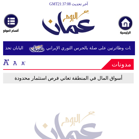
آخر تحديث GMT21:37:08
الرئيسية
أخبارعاجلة
رياضة
ثقافة
كات وطائرتين على صلة بالحرس الثوري الإيراني
اليابان تحذر م
إقتصاد
مدونات
فن
أسواق المال في المنطقة تعاني فرص استثمار محدودة
وموسيقى
أزياء
صحة
وتغذية
سياحة