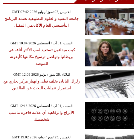
GMT 07:42 2026 الخميس ,02 تموز / يوليو
جامعة التقنية والعلوم التطبيقية تعتمد البرنامج
التأسيسي للعام الأكاديمي المقبل
GMT 10:04 2026 السبت ,01 آب / أغسطس
كيت ميدلتون تستعيد لقب الأكثر أناقة في
بريطانيا وتواصل ترسيخ مكانتها كأيقونة
للموضة
GMT 12:08 2026 الثلاثاء ,28 تموز / يوليو
زلزال اليابان يخلف قتلى وانهيار مركز تجاري مع
استمرار عمليات البحث عن العالقين
GMT 12:18 2026 السبت ,01 آب / أغسطس
الأبراج والرفاهية أي علامة فاخرة تناسب
شخصيتك
GMT 19:02 2026 الخميس ,23 تموز / يوليو