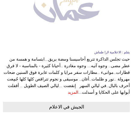
بقلم : الاعلامية لارا طماش
حيث تجلس الذاكرة تتربع أحاسيسنا ومضة بريق...ابتسامة و همسة من
عطر مضى.. وجوه آتيه... وجوه مغادرة ..أحيانا كثيرة - بالمناسبة - لا فرق
قطارات..موانىء ..مطارات سفر مرايا و كلمات عابرة فوق السنين ضحات
مهرولة ..نور و ظلمات..أغان.. موسيقى و نجوم تتراقص كلها كلها جُمِعت
أحرف بالبال..في ليالي السهر إنقضت ...ليالي الصيف الطويل .. أقفلت
أبوابها على الحكايا و أسدلت...
المزيد
الجيش في الاعلام