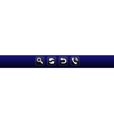
الرئيسية
أخبارعاجلة
رياضة
ثقافة
إقتصاد
فن
وموسيقى
أزياء
صحة وتغذية
سياحة وسفر
ديكور
أخبار
إعلام
تعليم
مرأة
علوم وتكنولوجيا
بيئة