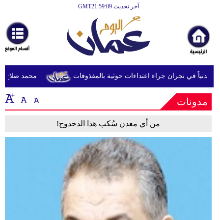
آخر تحديث GMT21:59:09
الرئيسية
أخبارعاجلة
رياضة
ثقافة
محمد صلاح يصل ت
إقتصاد
مدونات
فن
من أي معدن سُكب هذا الدحدوح!
وموسيقى
أزياء
صحة
وتغذية
سياحة