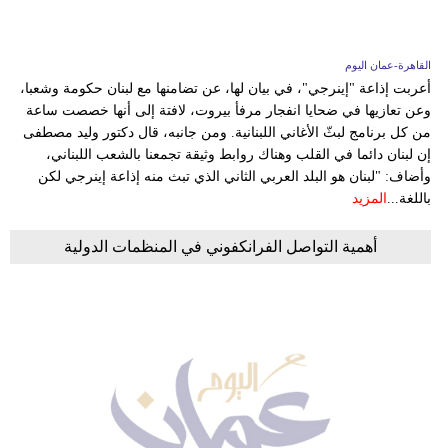
القاهرة-عمان اليوم
أعربت إذاعة "إينرجي"، في بيان لها، عن تضامنها مع لبنان حكومة وشعبا،
وعن تعازيها في ضحايا انفجار مرفأ بيروت، لافتة إلى أنها خصصت ساعة
من كل برنامج لبثّ الأغاني اللبنانية. ومن جانبه، قال دكتور وليد مصطفى
إن لبنان دائما في القلب وهناك روابط وثيقة تجمعنا بالشعب اللبناني،
وأضاف: "لبنان هو البلد العربي الثاني الذي تبث منه إذاعة إينرجي لكن
باللغة...
المزيد
أهمية التواصل الفرانكفوني في المنظمات الدولية