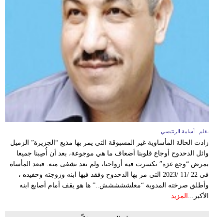
وسفر
ديكور
أخبار
إعلام
تعليم
مرأة
علوم
بقلم : أسامة الرنتيسي
زادت الحالة المأساوية غير المسبوقة التي يمر بها مذيع “الجزيرة” الزميل
وتكنولوجيا
وائل الدحدوح أوجاع قلوبنا أضعاف ما هي موجوعة، بعد أن أُصِبنا جميعا
بمرض “وجع غزة” تكسرت فيه أرواحنا، ولم نعد نشفى منه. فبعد المأساة
بيئة
في 22 /11 /2023 التي مر بها الدحدوح وفقد فيها ابنه وزوجته وحفيده ،
وأطلق صرخته المدوية “معلششششش..” ها هو يقف أمام أصابع ابنه
مدوَّنات
الأكبر...
المزيد
أبراج