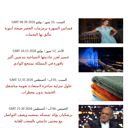
GMT 09:39 2026 السبت ,25 تموز / يوليو
فساتين السهرة بزمزمات الخصر صيحة أنثوية
تتألق بها النجمات
GMT 16:13 2026 الأحد ,12 تموز / يوليو
عسير تُعزز جاذبيتها السياحية بتدشين أكبر
نافورة في المملكة بمنتجع الوادي
GMT 12:35 2026 السبت ,01 آب / أغسطس
حلول منزلية ساحرة لاستعادة نعومة مناشفكِ
الخشنة بدون معطرات
GMT 21:30 2026 الخميس ,06 آب / أغسطس
بزشكيان يؤكد تمسكه بمنصبه ويصف التواصل
مع مجتبى خامنئي بالصعب للغاية