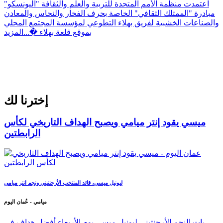
اعتمدت منظمة الأمم المتحدة للتربية والعلم والثقافة "اليونسكو"
مبادرة "الممتلك الثقافي" الخاصة بحرف الفخار والنحاس والمعادن
والصناعات الخشبية لفريق بهلاء التطوعي لمؤسسة المجتمع المحلي
بموقع قلعة بهلاء �...
المزيد
إخترنا لك
ميسي يقود إنتر ميامي ويصبح الهداف التاريخي لكأس
الرابطتين
ليونيل ميسي، قائد المنتخب الأرجنتيني ونجم انتر ميامي
ميامي - عُمان اليوم
بات النجم الأرجنتيني ليونيل ميسي يوم الأربعاء أفضل هداف في