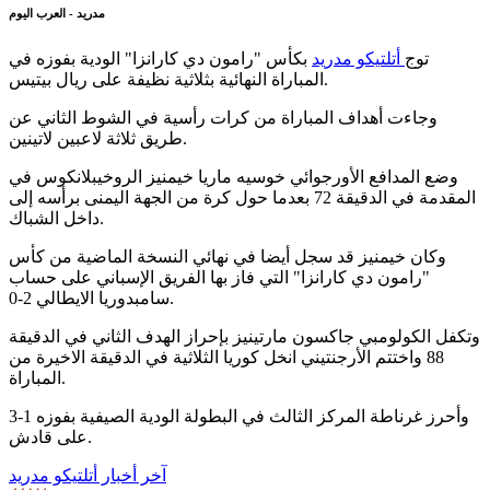
مدريد - العرب اليوم
توج
أتلتيكو مدريد
بكأس "رامون دي كارانزا" الودية بفوزه في
المباراة النهائية بثلاثية نظيفة على ريال بيتيس.
وجاءت أهداف المباراة من كرات رأسية في الشوط الثاني عن
طريق ثلاثة لاعبين لاتينين.
وضع المدافع الأورجوائي خوسيه ماريا خيمنيز الروخيبلانكوس في
المقدمة في الدقيقة 72 بعدما حول كرة من الجهة اليمنى برأسه إلى
داخل الشباك.
وكان خيمنيز قد سجل أيضا في نهائي النسخة الماضية من كأس
"رامون دي كارانزا" التي فاز بها الفريق الإسباني على حساب
سامبدوريا الايطالي 2-0.
وتكفل الكولومبي جاكسون مارتينيز بإحراز الهدف الثاني في الدقيقة
88 واختتم الأرجنتيني انخل كوريا الثلاثية في الدقيقة الاخيرة من
المباراة.
وأحرز غرناطة المركز الثالث في البطولة الودية الصيفية بفوزه 1-3
على قادش.
آخر أخبار أتلتيكو مدريد