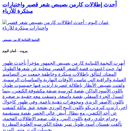
أحدث إطلالات كارمن بصيبص شعر قصير واختيارات
مبتكرة للأزياء
النجمة اللبنانية كارمن بصيبص
بيروت - عُمان اليوم
أبهرت النجمة اللبنانية كارمن بصيبص الجمهور مؤخراً بأحدث ظهور
لها، حيث اعتمدت قصة الشعر القصير متخلية عن شعرها الطويل
المعتاد، لتتألق بإطلالات مبتكرة وخاطفة جمعت بين التصاميم
العملية والراقية التي تناسب الأوقات النهارية والمناسبات الرسمية.
ولفتت بصيبص الأنظار بإطلالة عصرية ارتدت فيها جمبسوت طويل
باللون الأسود الداكن بقصة كورسيه ضيقة مكشوفة الكتفين، بينما
انسدل الجزء السفلي بقصة واسعة، ونسقت معه حقيبة يد صغيرة
باللون الأصفر الزبدي ومجوهرات ذهبية ناعمة. وفي ظهور كاجوال
آخر، ارتدت كنزة تريكو باللون البيج الوردي بفتحة عنق مائلة كشفت
عن أحد الكتفين، مع بنطال أبيض عالي الخصر بقصة مستقيمة
وحزام جلدي رفيع باللون البني. وعلى صعيد الإطلالات الفخمة،
تألقت بفستان أسود طويل تميز بقصّة الكورسيه العلوية المطرزة
بحبيبات الترتر وتنو...
المزيد