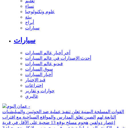
تعليم
نساء
علوم وتكنولوجيا
بيئة
أبراج
سيارات
سيارات
آخر أخبار عالم السيارات
أحدث الإصدارات في عالم السيارات
فيديو عالم السيارات
سوق السيارات
أخبار السيارات
قيد الاختبار
إختراعات
حوارات و تقارير
غاليري
القوات المسلحة اليمنية تعلن تنفيذ عملية ضد الحوثيين والميليشيات
التابعة لهم
الصين تغلق المدارس والمواقع السياحية مع اقتراب
إعصار دولفين
هجوم مسلح يوقع 13 ضحية على الأقل في قرية
شرقي الكونغو الديمقراطية
شغب في سجون سريلانكا يودي بحياة 3