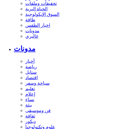
تحقيقات وملفات
الحياة البرية
السوق الإيكولوجية
طاقة
اخبار الطقس
مدونات
غاليري
مدونات
أخبار
رياضة
ستايل
اقتصاد
سياحة وسفر
تعليم
إعلام
نساء
بيئة
فن وموسيقى
ثقافة
ديكور
علوم وتكنولوجيا