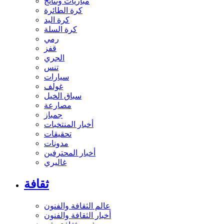
مباريات ونتائج
كرة الطائرة
كرة اليد
كرة السلة
رمي
قفز
الجري
تنس
سيارات
غولف
سباق الخيل
مصارعة
جمباز
أخبار المنتخبات
تحقيقات
مدونات
أخبار المحترفين
غاليري
ثقافة
عالم الثقافة والفنون
أخبار الثقافة والفنون