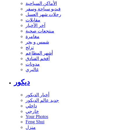
الأماكن السياحية
فيديو سياحة وسفر
رحلات شهر العسل
مقابلات
آخر الأخبار
منتجعات صحية
مغامرة
شمس و بحر
تزلج
أشهر المطاعم
أفخم الفنادق
مدونات
غاليري
ديكور
أخبار الديكور
جديد عالم الديكور
داخلي
خارجي
Your Photos
Feng Shui
منزل