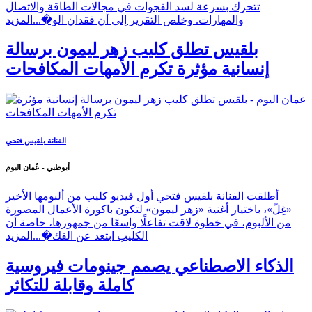
تتحرك بسرعة لسد الفجوات في مجالات الطاقة والاتصال
والمهارات. وخلص التقرير إلى أن فقدان الو�...
المزيد
بلقيس تطلق كليب زهر ليمون برسالة
إنسانية مؤثرة تكرم الأمهات المكافحات
الفنانة بلقيس فتحي
أبوظبي - عُمان اليوم
أطلقت الفنانة بلقيس فتحي أول فيديو كليب من ألبومها الأخير
«غِلّ»، باختيار أغنية «زهر ليمون» لتكون باكورة الأعمال المصورة
من الألبوم، في خطوة لاقت تفاعلًا واسعًا من جمهورها، خاصة أن
الكليب ابتعد عن الفك�...
المزيد
الذكاء الاصطناعي يصمم جينومات فيروسية
كاملة وقابلة للتكاثر