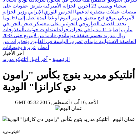
سجناء ويصيب 23 آخرين
الخزانة الأميركية تفرض عقوبات على
منصات عملات مشفرة لدعمها الحرس الثوري الإيراني
وزير الخزانة
الأمريكي يتوقع فتح مضيق هرمز اليوم أو غداً لمدة تصل إلى 60 يوماً
تجدد القصف الصاروخي للحوثيين على معسكر صحن الجن في
مأرب
إصابة 11 مدنياً في نجران جراء اعتداءات حوثية بالمقذوفات
ريال مدريد يحسم صفقة ديوماندي قادماً من لايبزيغ حتى 2033
العاصفة الاستوائية مايماي تضرب اليابسة في الفلبين وتحذيرات من
أمطار غزيرة وفيضانات
أخر الأخبار
الرئيسية
»
آخر أخبار أتلتيكو مدريد
أتلتيكو مدريد يتوج بكأس "رامون
دي كارانزا" الودية
05:32 2015 الأحد ,16 آب / أغسطس
GMT
أتلتيكو مدريد