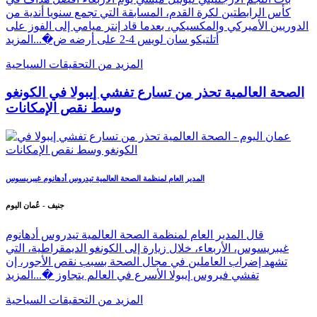
كأس الرابطتين لكرة القدم، المسابقة التي تجمع سنويا أندية من
الدوريين الأميركي والمكسيكي، بعدما قاد إنتر ميامي إلى الفوز على
أتلتيكو سان لويس 4-2 على أرضه ض�...
المزيد
المزيد من التحقيقات السياحية
الصحة العالمية تحذر من تسارع تفشي إيبولا في الكونغو
وسط نقص الإمكانات
المدير العام لمنظمة الصحة العالمية تيدروس أدهانوم غيبريسوس
جنيف - عُمان اليوم
قال المدير العام لمنظمة الصحة العالمية تيدروس أدهانوم
غيبريسوس، الأربعاء، خلال زيارة إلى الكونغو الديمقراطية، التي
تشهد إضراب العاملين في مجال الصحة بسبب نقص الأجور، إن
تفشي فيروس إيبولا الأسرع في العالم يتجاوز �...
المزيد
المزيد من التحقيقات السياحية