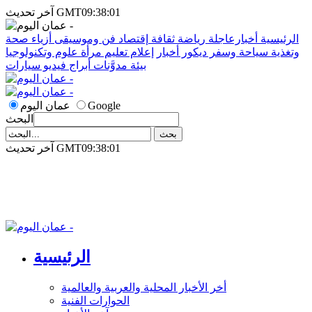
آخر تحديث GMT09:38:01
الرئيسية
أخبارعاجلة
رياضة
ثقافة
إقتصاد
فن وموسيقى
أزياء
صحة
وتغذية
سياحة وسفر
ديكور
أخبار
إعلام
تعليم
مرأة
علوم وتكنولوجيا
بيئة
مدوَّنات
أبراج
فيديو
سيارات
Google
عمان اليوم
البحث
آخر تحديث GMT09:38:01
الرئيسية
أخر الأخبار المحلية والعربية والعالمية
الحوارات الفنية